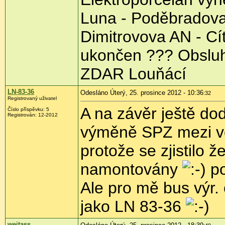
Luna - Poděbradova
Dimitrovova AN - Cít
ukončen ??? Obsluh
ZDAR Louňácí
LN-83-36
Odesláno Úterý, 25. prosince 2012 - 10:36
:32
Registrovaný uživatel
A na závěr ještě do
Číslo příspěvku:
5
Registrován:
12-2012
výměně SPZ mezi v
protože se zjistilo 
namontovány
po
Ale pro mě bus výr.
jako LN 83-36
wejtass