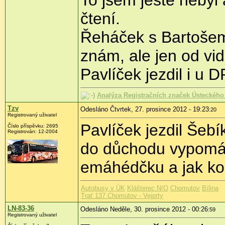
To jsem ještě nebyl
čtení.
Řeháček s Bartošem 
znám, ale jen od vi
Pavlíček jezdil i u 
Analýza Registračních značek Ústeckého 
Tzv
Odesláno Čtvrtek, 27. prosince 2012 - 19:23
:20
Registrovaný uživatel
Pavlíček jezdil Šeb
Číslo příspěvku:
2695
Registrován:
12-2004
do důchodu vypomáh
emáhédčku a jak ko
Autobusy v ÚK
Klášterec N/O
Chomutov
Bílina
Trať 137 Chomutov - Vejprty
LN-83-36
Odesláno Neděle, 30. prosince 2012 - 00:26
:59
Registrovaný uživatel