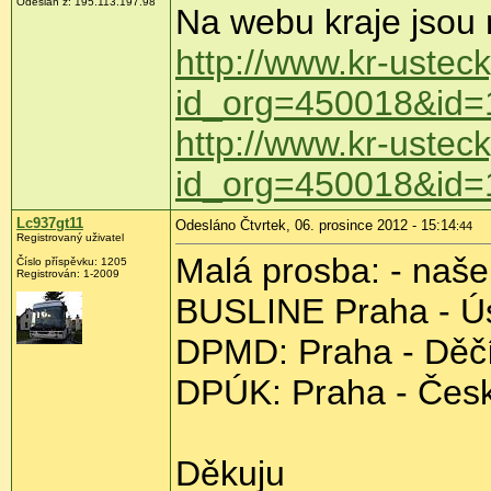
Odeslán z:
195.113.197.98
Na webu kraje jsou 
http://www.kr-uste
id_org=450018&id
http://www.kr-uste
id_org=450018&id
Lc937gt11
Odesláno Čtvrtek, 06. prosince 2012 - 15:14
:44
Registrovaný uživatel
Malá prosba: - naše
Číslo příspěvku:
1205
Registrován:
1-2009
BUSLINE Praha - Ú
DPMD: Praha - Děč
DPÚK: Praha - Čes
Děkuju