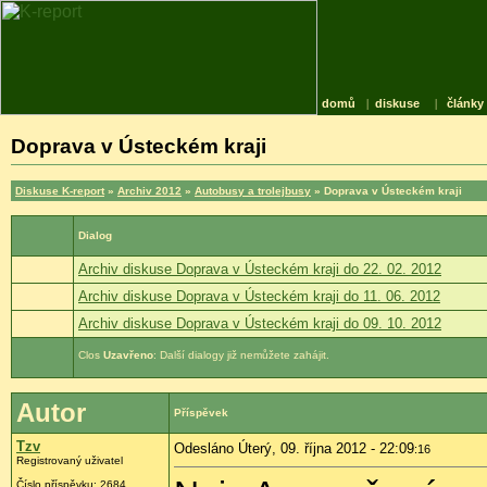
domů
|
diskuse
|
články
Doprava v Ústeckém kraji
Diskuse K-report
»
Archiv 2012
»
Autobusy a trolejbusy
» Doprava v Ústeckém kraji
Dialog
Archiv diskuse Doprava v Ústeckém kraji do 22. 02. 2012
Archiv diskuse Doprava v Ústeckém kraji do 11. 06. 2012
Archiv diskuse Doprava v Ústeckém kraji do 09. 10. 2012
Uzavřeno
: Další dialogy již nemůžete zahájit.
Autor
Příspěvek
Tzv
Odesláno Úterý, 09. října 2012 - 22:09
:16
Registrovaný uživatel
Číslo příspěvku:
2684