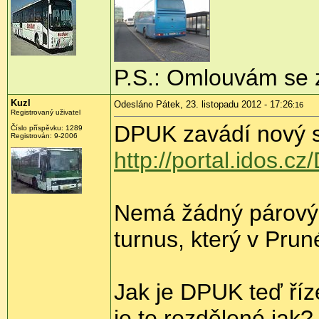
P.S.: Omlouvám se za
Kuzl
Odesláno Pátek, 23. listopadu 2012 - 17:26
:16
Registrovaný uživatel
DPUK zavádí nový 
Číslo příspěvku:
1289
Registrován:
9-2006
http://portal.idos.
Nemá žádný párový 
turnus, který v Prun
Jak je DPUK teď říz
je to rozdělené jak?