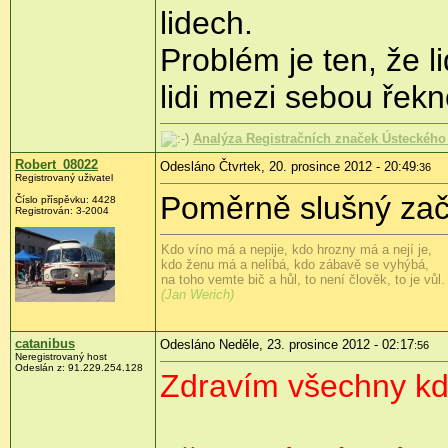
lidech.
Problém je ten, že li
lidi mezi sebou řekn
Analýza Registračních značek Ústeckého 
Robert_08022
Odesláno Čtvrtek, 20. prosince 2012 - 20:49
:36
Registrovaný uživatel
Poměrně slušný zač
Číslo příspěvku:
4428
Registrován:
3-2004
Kdo víno má a nepije, kdo hrozny má a nejí je,
kdo ženu má a nelíbá, kdo zábavě se vyhýbá,
na toho vemte bič a hůl, to není člověk, to je vůl.
(Jan Werich)
catanibus
Odesláno Neděle, 23. prosince 2012 - 02:17
:56
Neregistrovaný host
Odeslán z:
91.229.254.128
Zdravím všechny kd