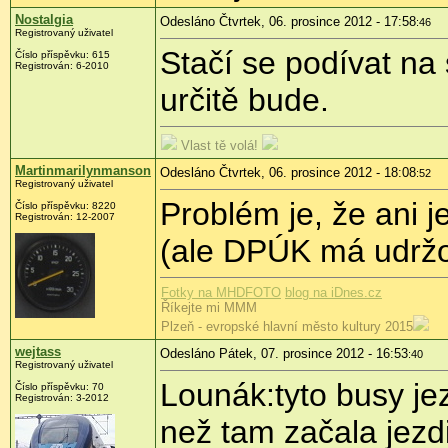
Nostalgia
Odesláno Čtvrtek, 06. prosince 2012 - 17:58
:46
Registrovaný uživatel
Stačí se podívat na 
Číslo příspěvku:
615
Registrován:
6-2010
určitě bude.
Vlast tě volá!
Martinmarilynmanson
Odesláno Čtvrtek, 06. prosince 2012 - 18:08
:52
Registrovaný uživatel
Problém je, že ani j
Číslo příspěvku:
8220
Registrován:
12-2007
(ale DPÚK má udržov
Fotky na MHDFOTO
blog na iDnes.cz
Říkejte mi MMM
Plzeň - evropské hlavní město kultury 2015
wejtass
Odesláno Pátek, 07. prosince 2012 - 16:53
:40
Registrovaný uživatel
Lounák:tyto busy j
Číslo příspěvku:
70
Registrován:
3-2012
než tam začala jezd