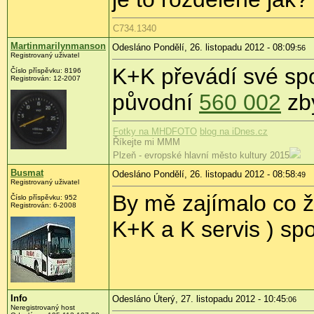
C734.1340
Martinmarilynmanson
Odesláno Pondělí, 26. listopadu 2012 - 08:09
:56
Registrovaný uživatel
K+K převádí své spo
Číslo příspěvku:
8196
Registrován:
12-2007
původní
560 002
zby
Fotky na MHDFOTO
blog na iDnes.cz
Říkejte mi MMM
Plzeň - evropské hlavní město kultury 2015
Busmat
Odesláno Pondělí, 26. listopadu 2012 - 08:58
:49
Registrovaný uživatel
By mě zajímalo co že
Číslo příspěvku:
952
Registrován:
6-2008
K+K a K servis ) spo
Info
Odesláno Úterý, 27. listopadu 2012 - 10:45
:06
Neregistrovaný host