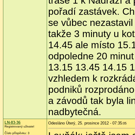
trase 1 k Nádraží a
pořadí zastávek. Ch
se vůbec nezastavil
takže 3 minuty u kot
14.45 ale místo 15.1
odpoledne 20 minut 
13.15 13.45 14.15 1
vzhledem k rozkrádá
podniků rozprodáno 
a závodů tak byla l
nadbytečná.
LN-83-36
Odesláno Úterý, 25. prosince 2012 - 07:35
:05
Registrovaný uživatel
Číslo příspěvku:
3