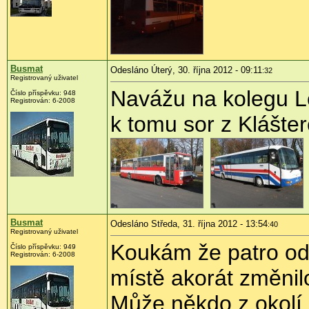
Busmat
Odesláno Úterý, 30. října 2012 - 09:11
:32
Registrovaný uživatel
Navážu na kolegu L
Číslo příspěvku:
948
Registrován:
6-2008
k tomu sor z Klášte
Busmat
Odesláno Středa, 31. října 2012 - 13:54
:40
Registrovaný uživatel
Koukám že patro od
Číslo příspěvku:
949
Registrován:
6-2008
místě akorát změnilo
Může někdo z okolí 