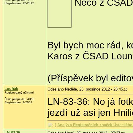
Něco z ČSAD 
Registrován:
12-2012
Byl bych moc rád, k
Karos z ČSAD Louny
(Příspěvek byl edit
Louňák
Odesláno Neděle, 23. prosince 2012 - 23:45
:10
Registrovaný uživatel
LN-83-36: No já fot
Číslo příspěvku:
4350
Registrován:
1-2007
jezdí už asi jen Hnili
Analýza Registračních značek Ústeckého 
LN-83-36