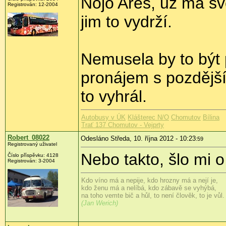
Nojo Ares, už má sv
Registrován:
12-2004
jim to vydrží.
Nemusela by to být
pronájem s pozdějš
to vyhrál.
Autobusy v ÚK
Klášterec N/O
Chomutov
Bílina
Trať 137 Chomutov - Vejprty
Robert_08022
Odesláno Středa, 10. října 2012 - 10:23
:59
Registrovaný uživatel
Nebo takto, šlo mi 
Číslo příspěvku:
4128
Registrován:
3-2004
Kdo víno má a nepije, kdo hrozny má a nejí je,
kdo ženu má a nelíbá, kdo zábavě se vyhýbá,
na toho vemte bič a hůl, to není člověk, to je vůl.
(Jan Werich)