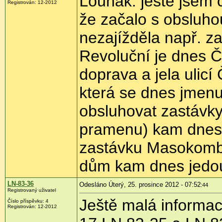
Louňák: ještě jsem c
Registrován:
12-2012
že začalo s obsluho
nezajížděla např. 
Revoluční je dnes Č
doprava a jela ulic
která se dnes jmenu
obsluhovat zastávky 
pramenu) kam dnes z
zastávku Masokombi
dům kam dnes jedou 
LN-83-36
Odesláno Úterý, 25. prosince 2012 - 07:52
:44
Registrovaný uživatel
Ještě malá informa
Číslo příspěvku:
4
Registrován:
12-2012