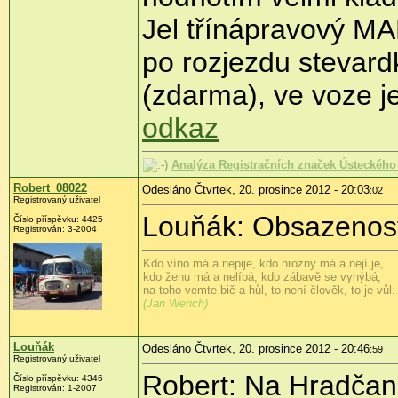
Jel třínápravový M
po rozjezdu stevard
(zdarma), ve voze je
odkaz
Analýza Registračních značek Ústeckého 
Robert_08022
Odesláno Čtvrtek, 20. prosince 2012 - 20:03
:02
Registrovaný uživatel
Louňák: Obsazenos
Číslo příspěvku:
4425
Registrován:
3-2004
Kdo víno má a nepije, kdo hrozny má a nejí je,
kdo ženu má a nelíbá, kdo zábavě se vyhýbá,
na toho vemte bič a hůl, to není člověk, to je vůl.
(Jan Werich)
Louňák
Odesláno Čtvrtek, 20. prosince 2012 - 20:46
:59
Registrovaný uživatel
Robert: Na Hradčans
Číslo příspěvku:
4346
Registrován:
1-2007