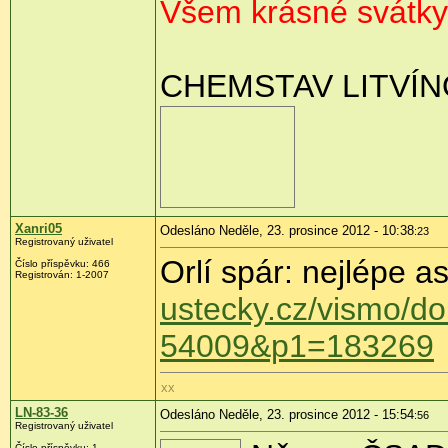
Všem krásné svátk
CHEMSTAV LITVÍNO
Xanri05
Odesláno Neděle, 23. prosince 2012 - 10:38
:23
Registrovaný uživatel
Orlí spár: nejlépe as
Číslo příspěvku:
466
Registrován:
1-2007
ustecky.cz/vismo/
54009&p1=183269
xx
LN-83-36
Odesláno Neděle, 23. prosince 2012 - 15:54
:56
Registrovaný uživatel
Číslo příspěvku:
1