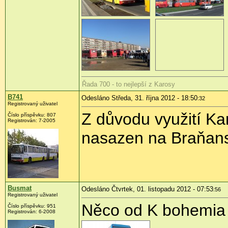
Řada 700 - to nejlepší z Karosy
B741
Odesláno Středa, 31. října 2012 - 18:50
:32
Registrovaný uživatel
Z důvodu využití Ka
Číslo příspěvku:
807
Registrován:
7-2005
nasazen na Braňans
Busmat
Odesláno Čtvrtek, 01. listopadu 2012 - 07:53
:56
Registrovaný uživatel
Něco od K bohemia 
Číslo příspěvku:
951
Registrován:
6-2008