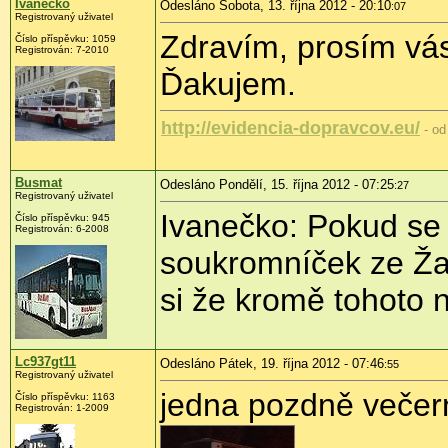
Ivanecko
Odesláno Sobota, 13. října 2012 - 20:10
:07
Registrovaný uživatel
Zdravím, prosím vás
Číslo příspěvku:
1059
Registrován:
7-2010
Ďakujem.
http://evidencia-dopravcov.eu/
- od
Busmat
Odesláno Pondělí, 15. října 2012 - 07:25
:27
Registrovaný uživatel
Ivanečko: Pokud se 
Číslo příspěvku:
945
Registrován:
6-2008
soukromníček ze Ža
si že kromě tohoto 
Lc937gt11
Odesláno Pátek, 19. října 2012 - 07:46
:55
Registrovaný uživatel
jedna pozdně večer
Číslo příspěvku:
1163
Registrován:
1-2009