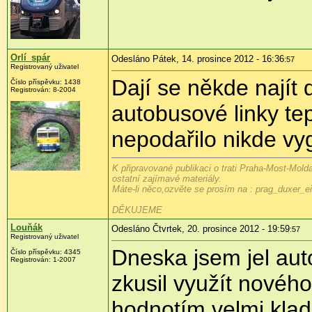
Orlí_spár
Odesláno Pátek, 14. prosince 2012 - 16:36
:57
Registrovaný uživatel
Dají se někde najít 
Číslo příspěvku:
1438
Registrován:
8-2004
autobusové linky tep
nepodařilo nikde vy
K připravované publikaci o trati Praha-Most-Mold
ostatní zajímavé materiály.
Máte-li něco,ozvěte se prosím na : prag_duxer
DĚKUJEME
Louňák
Odesláno Čtvrtek, 20. prosince 2012 - 19:59
:57
Registrovaný uživatel
Dneska jsem jel au
Číslo příspěvku:
4345
Registrován:
1-2007
zkusil využít novéh
hodnotím velmi kla