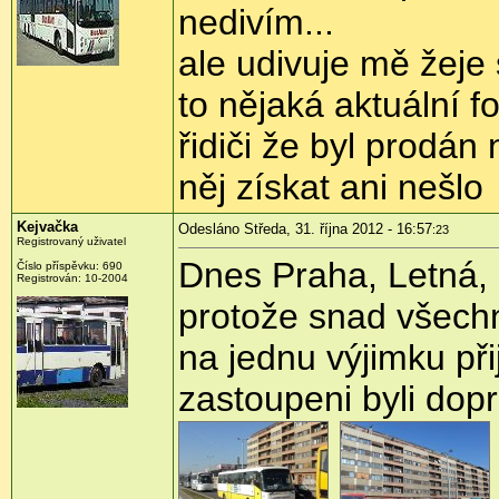
nedivím...
ale udivuje mě žeje 
to nějaká aktuální fo
řidiči že byl prodán
něj získat ani nešlo
Kejvačka
Odesláno Středa, 31. října 2012 - 16:57
:23
Registrovaný uživatel
Dnes Praha, Letná,
Číslo příspěvku:
690
Registrován:
10-2004
protože snad všech
na jednu výjimku při
zastoupeni byli do