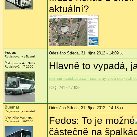
aktuální?
Fedos
Odesláno Středa, 31. října 2012 - 14:09
:36
Registrovaný uživatel
Hlavně to vypadá, ja
Číslo příspěvku:
3469
Registrován:
7-2006
seznam-autobusu.cz - seznamy vozů českých d
ICQ: 241-647-938
Busmat
Odesláno Středa, 31. října 2012 - 14:13
:41
Registrovaný uživatel
Fedos: To je možné
Číslo příspěvku:
950
Registrován:
6-2008
částečně na špalkác