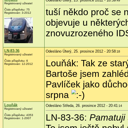
Odesláno Úterý, 25. prosince 2012 - 18:39
:49
Registrovaný uživatel
tuší někdo proč se 
Číslo příspěvku:
75
Registrován:
3-2012
objevuje u některýc
znovuzrozeného ID
LN-83-36
Odesláno Úterý, 25. prosince 2012 - 20:58
:18
Registrovaný uživatel
Louňák: Tak ze star
Číslo příspěvku:
6
Registrován:
12-2012
Bartoše jsem zahlé
Pavlíček jako důch
srpna
Louňák
Odesláno Středa, 26. prosince 2012 - 20:41
:14
Registrovaný uživatel
LN-83-36:
Pamatuji 
Číslo příspěvku:
4353
Registrován:
1-2007