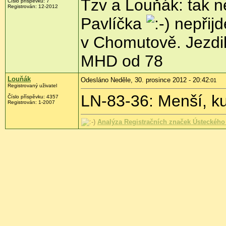
Tzv a Louňák: tak n
Číslo příspěvku:
7
Registrován:
12-2012
Pavlíčka
nepřijd
v Chomutově. Jezdi
MHD od 78
Louňák
Odesláno Neděle, 30. prosince 2012 - 20:42
:01
Registrovaný uživatel
LN-83-36: Menší, kul
Číslo příspěvku:
4357
Registrován:
1-2007
Analýza Registračních značek Ústeckého 