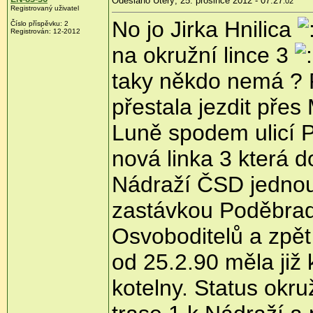
Odesláno Úterý, 25. prosince 2012 - 07:27
:02
Registrovaný uživatel
No jo Jirka Hnilica
Číslo příspěvku:
2
Registrován:
12-2012
na okružní lince 3
taky někdo nemá ? P
přestala jezdit přes
Luně spodem ulicí 
nová linka 3 která d
Nádraží ČSD jednou 
zastávkou Poděbrado
Osvoboditelů a zpět
od 25.2.90 měla již
kotelny. Status okruž