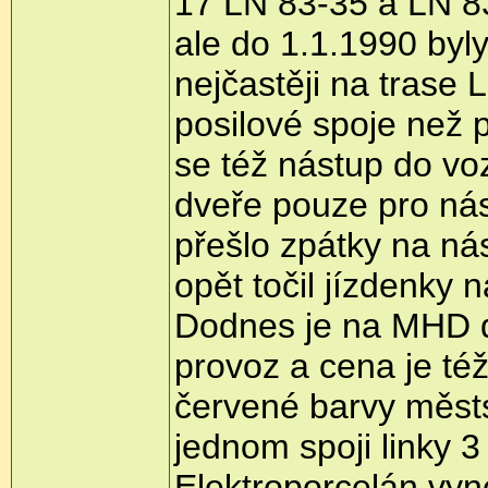
17 LN 83-35 a LN 8
ale do 1.1.1990 byl
nejčastěji na tras
posilové spoje než 
se též nástup do vo
dveře pouze pro nás
přešlo zpátky na nás
opět točil jízdenky
Dodnes je na MHD d
provoz a cena je též
červené barvy měst
jednom spoji linky 3
Elektroporcelán vyne