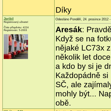
Díky
Jpribil
Odesláno Pondělí, 24. prosince 2012 -
Registrovaný uživatel
Aresák
: Pravd
Číslo příspěvku:
4224
Registrován:
5-2003
Když se na fotk
nějaké LC73x z
několik let doce
a kdo by si je d
Každopádně si 
SČ, ale zajímal
mohly být... Na
obě.