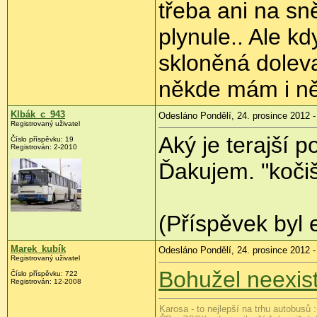
třeba ani na s
plynule.. Ale k
skloněná doleva
někde mám i něj
Klbák_c_943
Odesláno Pondělí, 24. prosince 2012 -
Registrovaný uživatel
Aký je terajší
Číslo příspěvku:
19
Registrován:
2-2010
Ďakujem. "koči
(Příspěvek byl 
Marek_kubík
Odesláno Pondělí, 24. prosince 2012 -
Registrovaný uživatel
Bohužel neexist
Číslo příspěvku:
722
Registrován:
12-2008
Karosa - to nejlepší na trhu autobusů :