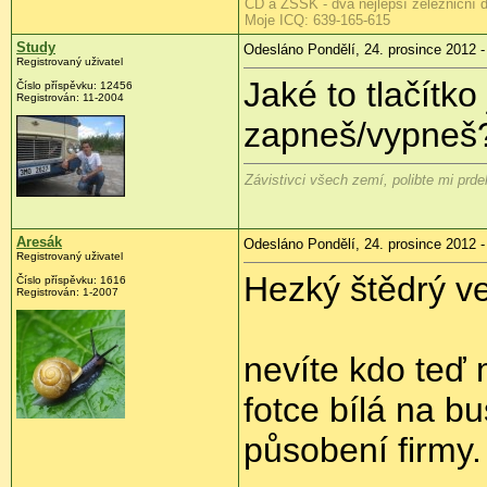
ČD a ZSSK - dva nejlepší železniční 
Moje ICQ: 639-165-615
Study
Odesláno Pondělí, 24. prosince 2012 -
Registrovaný uživatel
Jaké to tlačítko
Číslo příspěvku:
12456
Registrován:
11-2004
zapneš/vypneš
Závistivci všech zemí, polibte mi prdel
Aresák
Odesláno Pondělí, 24. prosince 2012 -
Registrovaný uživatel
Hezký štědrý v
Číslo příspěvku:
1616
Registrován:
1-2007
nevíte kdo teď 
fotce bílá na b
působení firmy.