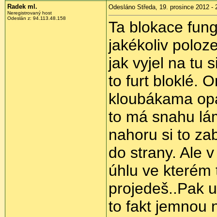
Radek ml.
Odesláno Středa, 19. prosince 2012 - 
Neregistrovaný host
Odeslán z:
94.113.48.158
Ta blokace fungu
jakékoliv poloze
jak vyjel na tu s
to furt bloklé.
kloubákama opat
to má snahu lám
nahoru si to zab
do strany. Ale 
úhlu ve kterém 
projedeš..Pak u
to fakt jemnou 