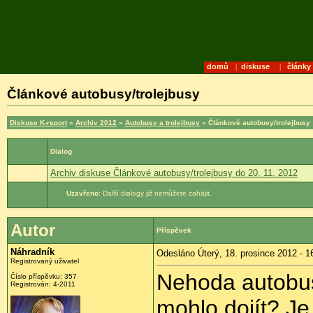
domů
|
diskuse
|
články
Článkové autobusy/trolejbusy
Diskuse K-report
»
Archiv 2012
»
Autobusy a trolejbusy
» Článkové autobusy/trolejbusy
Dialog
Archiv diskuse Článkové autobusy/trolejbusy do 20. 11. 2012
Uzavřeno
: Další dialogy již nemůžete zahájit.
Autor
Příspěvek
Náhradník
Odesláno Úterý, 18. prosince 2012 - 1
Registrovaný uživatel
Nehoda autobu
Číslo příspěvku:
357
Registrován:
4-2011
mohlo dojít? Je