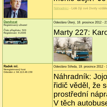
Náhradníci
- Lidé žijí své životy vzdá
Dandyzat
Odesláno Úterý, 18. prosince 2012 - 2
Registrovaný uživatel
Marty 227: Kar
Číslo příspěvku:
503
Registrován:
9-2006
Radek ml.
Odesláno Středa, 19. prosince 2012 - 
Neregistrovaný host
Odeslán z:
94.113.48.158
Náhradník: Jojo
řidič věděl, že 
prostřední nápr
V těch autobus