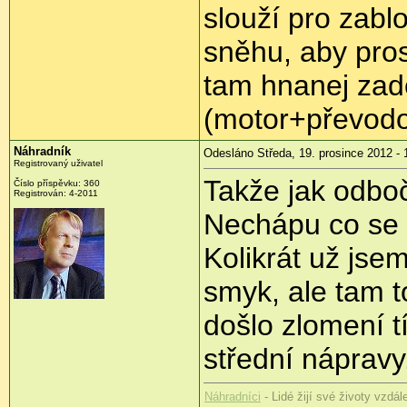
slouží pro zabl
sněhu, aby pro
tam hnanej zade
(motor+převodov
Náhradník
Odesláno Středa, 19. prosince 2012 - 
Registrovaný uživatel
Takže jak odboč
Číslo příspěvku:
360
Registrován:
4-2011
Nechápu co se t
Kolikrát už jse
smyk, ale tam to
došlo zlomení t
střední nápravy.
Náhradníci
- Lidé žijí své životy vzdá