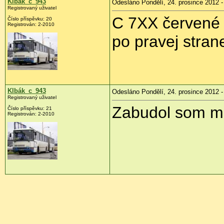
Klbák_c_943
Odesláno Pondělí, 24. prosince 2012 -
Registrovaný uživatel
C 7XX červené p
Číslo příspěvku:
20
Registrován:
2-2010
po pravej stran
Klbák_c_943
Odesláno Pondělí, 24. prosince 2012 -
Registrovaný uživatel
Zabudol som mu
Číslo příspěvku:
21
Registrován:
2-2010