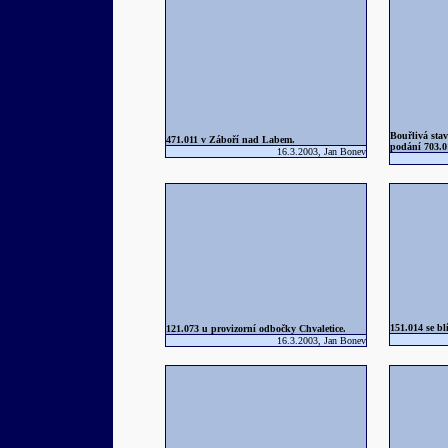
Bouřlivá stav
471.011 v Záboří nad Labem.
podání 703.0
16.3.2003, Jan Bonev
151.014 se bl
121.073 u provizorní odbočky Chvaletice.
16.3.2003, Jan Bonev