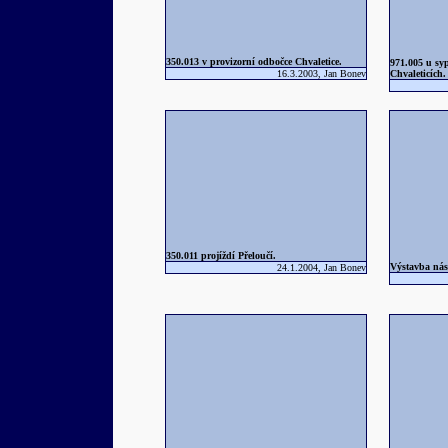
350.013 v provizorní odbočce Chvaletice.
971.005 u sy
16.3.2003, Jan Bonev
Chvaleticích.
350.011 projíždí Přeloučí.
Výstavba nás
24.1.2004, Jan Bonev