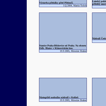
Letecký pohl
Výstavba přeložky před Přeloučí.
přilehlý most
I.Q 2004, Martin Šolich
Nádraží Česk
Stanice Praha-Běchovice od Prahy. Na obzoru
Odb. Blatov v Klánovickém lese.
19.9.2005, Miroslav Brabec
Nástupiště osobního nádraží v Kolíně.
19.9.2005, Miroslav Brabec