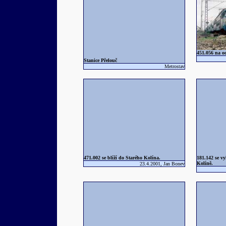
451.056 na o
Stanice Přelouč
Metrostav
471.002 se blíží do Starého Kolína.
181.142 se vy
Kolíně.
23.4.2001, Jan Bonev