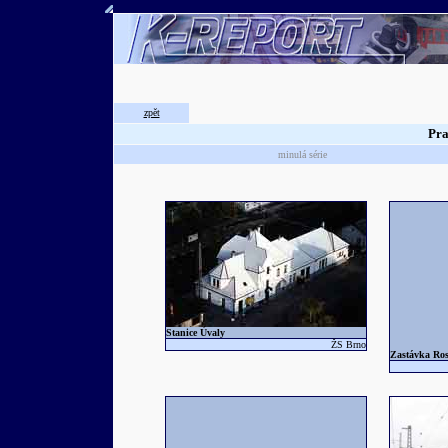
zpět
Pra
minulá série
Stanice Úvaly
ŽS Brno
Zastávka Ros