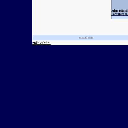
Místo přiblí
Pardubice za 
minulá série
zpět vzhůru