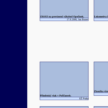
150.013 na provizorní výhybně Opočinek.
Lokomotiva ř
17.8.2000, Jan Bonev
Zkouška víceč
Příměstský vlak v Poříčanech.
EŽ Praha