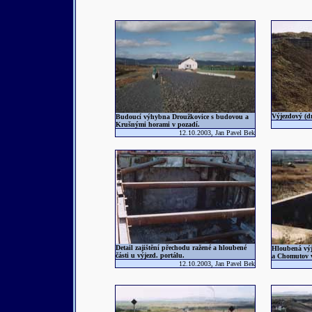
Výjezdový (d
Budoucí výhybna Droužkovice s budovou a
Krušnými horami v pozadí.
12.10.2003, Jan Pavel Bek
Detail zajištění přechodu ražené a hloubené
Hloubená výj
části u výjezd. portálu.
a Chomutov v
12.10.2003, Jan Pavel Bek