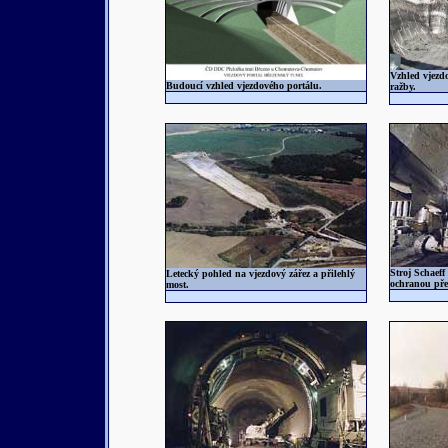
Vzhled vjezd
Budoucí vzhled vjezdového portálu.
ražby.
Stroj Schaef
Letecký pohled na vjezdový zářez a přilehlý
ochranou pře
most.