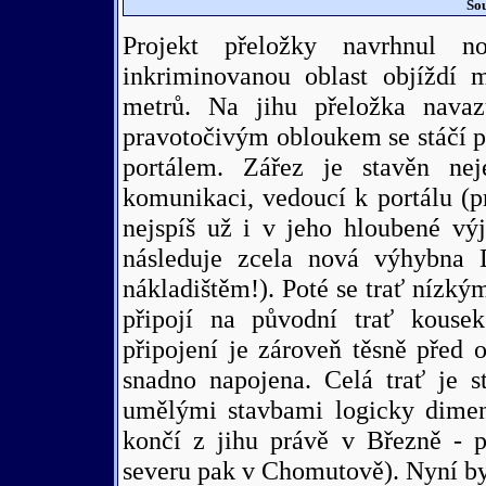
So
Projekt přeložky navrhnul n
inkriminovanou oblast objíždí
metrů. Na jihu přeložka nava
pravotočivým obloukem se stáčí 
portálem. Zářez je stavěn nej
komunikaci, vedoucí k portálu (p
nejspíš už i v jeho hloubené výj
následuje zcela nová výhybna 
nákladištěm!). Poté se trať níz
připojí na původní trať kouse
připojení je zároveň těsně před
snadno napojena. Celá trať je 
umělými stavbami logicky dimenz
končí z jihu právě v Březně - 
severu pak v Chomutově). Nyní by