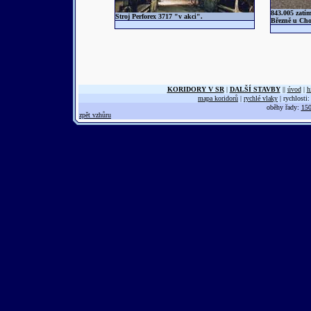
843.005 zatím
Stroj Perforex 3717 "v akci".
Březně u Ch
KORIDORY V SR
|
DALŠÍ STAVBY
||
úvod
|
h
mapa koridorů
|
rychlé vlaky
| rychlosti
oběhy řady:
150
zpět vzhůru