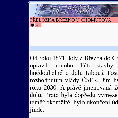
PŘELOŽKA BŘEZNO U CHOMUTOVA
zpět
Od roku 1871, kdy z Března do Ch
opravdu mnoho. Této stavby 
hnědouhelného dolu Libouš. Post
rozhodnutím vlády ČSFR. Jím byl
roku 2030. A právě jmenovaná že
dolu. Proto byla dopředu vymeze
téměř okamžitě, bylo ukončení údr
jinde.