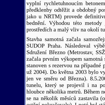
vyplní rychletuhnoucím betone
předklenby odtěžit a obdobný po
jako u NRTM) provede definitivn
bednění. Výhodou této metody 
prostředích a malý vliv na okolí t
Stavba samotná začala samozřej
SUDOP Praha. Následoval výběr
Sdružení Březno (Metrostav, SSŽ
začala prvním výkopem samotná s
stanoven s rezervou na případné 
už 2004). Do května 2003 bylo vy
jen ve směru od Března). 8.5.20
tunelu, který se projevil i na
hloubce několika metrů. Během neš
se na několik měsíců zastavila (o
ostění pokračovaly). I poté byl s