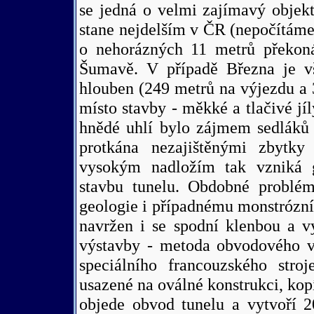
se jedná o velmi zajímavý objekt
stane nejdelším v ČR (nepočítáme-
o nehorázných 11 metrů překon
Šumavě. V případě Března je v
hlouben (249 metrů na výjezdu a
místo stavby - měkké a tlačivé jí
hnědé uhlí bylo zájmem sedláků 
protkána nezajištěnými zbytky
vysokým nadložím tak vzniká g
stavbu tunelu. Obdobné problém
geologie i případnému monstrózní
navržen i se spodní klenbou a 
výstavby - metoda obvodového vr
speciálního francouzského stroj
usazené na oválné konstrukci, kopír
objede obvod tunelu a vytvoří 