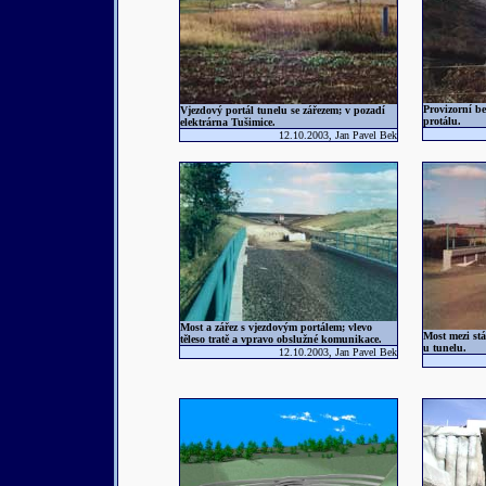
Provizorní b
Vjezdový portál tunelu se zářezem; v pozadí
protálu.
elektrárna Tušimice.
12.10.2003, Jan Pavel Bek
Most a zářez s vjezdovým portálem; vlevo
Most mezi stá
těleso tratě a vpravo obslužné komunikace.
u tunelu.
12.10.2003, Jan Pavel Bek