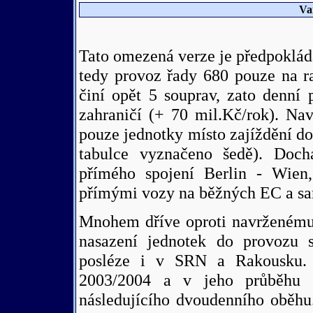
Va
Tato omezená verze je předpoklád
tedy provoz řady 680 pouze na r
činí opět 5 souprav, zato denní
zahraničí (+ 70 mil.Kč/rok). Nav
pouze jednotky místo zajíždění d
tabulce vyznačeno šedě). Dochá
přímého spojení Berlin - Wien,
přímými vozy na běžných EC a sa
Mnohem dříve oproti navrženému
nasazení jednotek do provozu s 
posléze i v SRN a Rakousku.
2003/2004 a v jeho průběhu 
následujícího dvoudenního oběhu.