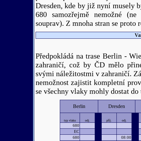
Dresden, kde by již nyní musely b
680 samozřejmě nemožné (ne 
souprav). Z mnoha stran se proto r
Va
Předpokládá na trase Berlin - W
zahraničí, což by ČD mělo přin
svými náležitostmi v zahraničí. 
nemožnost zajistit kompletní pro
se všechny vlaky mohly dostat do 
Berlin
Dresden
typ vlaku
odj.
příj.
odj.
680
EC
680
08:00