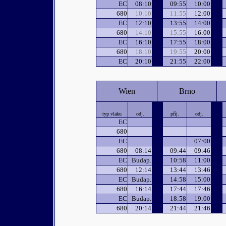
EC
08:10
09:55
10:00
680
10:10
11:55
12:00
EC
12:10
13:55
14:00
680
14:10
15:55
16:00
EC
16:10
17:55
18:00
680
18:10
19:55
20:00
EC
20:10
21:55
22:00
Wien
Brno
typ vlaku
odj.
příj.
odj.
EC
680
EC
07:00
680
08:14
09:44
09:46
EC
Budap.
10:58
11:00
680
12:14
13:44
13:46
EC
Budap.
14:58
15:00
680
16:14
17:44
17:46
EC
Budap.
18:58
19:00
680
20:14
21:44
21:46