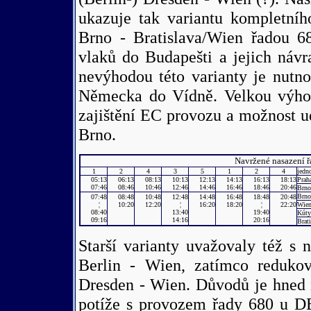
ukazuje tak variantu kompletní
Brno - Bratislava/Wien řadou 68
vlaků do Budapešti a jejich návr
nevýhodou této varianty je nutn
Německa do Vídně. Velkou výhod
zajištění EC provozu a možnost u
Brno.
Navržené nasazení 
1
2
4
3
5
1
2
4
jedno
05:13
06:13
08:13
10:13
12:13
14:13
16:13
18:13
Prah
07:46
08:46
10:46
12:46
14:46
16:46
18:46
20:46
Brn
Brno
07:48
08:48
10:48
12:48
14:48
16:48
18:48
20:48
¦
10:20
12:20
¦
16:20
18:20
¦
22:20
Wie
08:40
13:40
19:40
Kúty
09:16
14:16
20:16
Brati
Starší varianty uvažovaly též s 
Berlin - Wien, zatímco reduko
Dresden - Wien. Důvodů je hned n
potíže s provozem řady 680 u DB