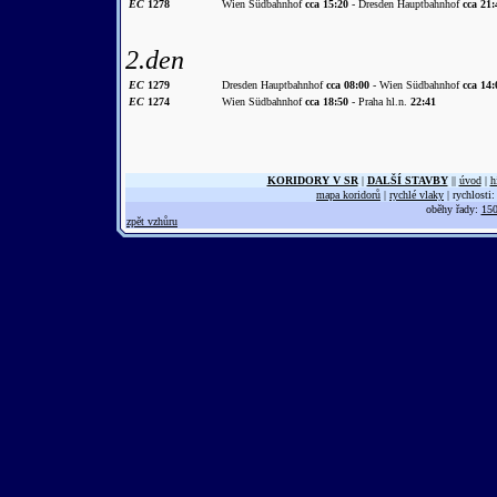
EC
1278
Wien Südbahnhof
cca 15:20
- Dresden Hauptbahnhof
cca 21:
2.den
EC
1279
Dresden Hauptbahnhof
cca 08:00
- Wien Südbahnhof
cca 14:
EC
1274
Wien Südbahnhof
cca 18:50
- Praha hl.n.
22:41
KORIDORY V SR
|
DALŠÍ STAVBY
||
úvod
|
h
mapa koridorů
|
rychlé vlaky
| rychlosti
oběhy řady:
150
zpět vzhůru