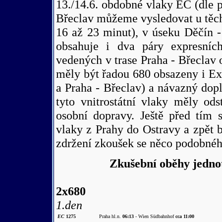
13./14.6. obdobné vlaky EC (dle p
Břeclav můžeme vysledovat u těcht
16 až 23 minut), v úseku Děčín -
obsahuje i dva páry expresní
vedených v trase Praha - Břeclav 
měly být řadou 680 obsazeny i Ex
a Praha - Břeclav) a návazný dopl
tyto vnitrostátní vlaky měly od
osobní dopravy. Ještě před tím 
vlaky z Prahy do Ostravy a zpět
zdržení zkoušek se něco podobného
Zkušební oběhy jedno
2x680
1.den
EC
1275
Praha hl.n.
06:13
- Wien Südbahnhof
cca 11:00