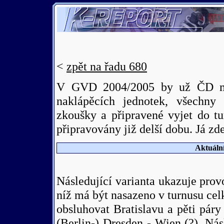
<
zpět na řadu 680
V GVD 2004/2005 by už ČD měl
naklápěcích jednotek, všechny
zkoušky a připravené vyjet do tu
připravovány již delší dobu. Já zd
Aktuální
Následující varianta ukazuje pr
níž má být nasazeno v turnusu cel
obsluhovat Bratislavu a pěti páry
(Berlin-) Dresden - Wien (?). Nás