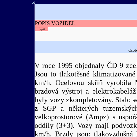
POPIS VOZIDEL
zpět
Osob
V roce 1995 objednaly ČD 9 zcel
Jsou to tlakotěsné klimatizovan
km/h. Ocelovou skříň vyrobila
brzdová výstroj a elektrokabel
byly vozy zkompletovány. Stalo s
z SGP a některých tuzemských
velkoprostorové (Ampz) s uspo
oddíly (3+3). Vozy mají podvozk
km/h. Brzdy jsou: tlakovzdušná 