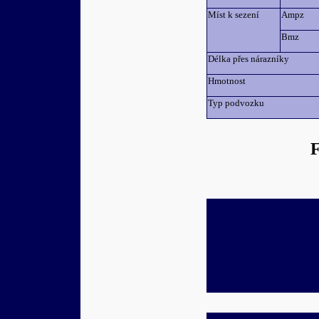
Míst k sezení
Ampz
Bmz
Délka přes nárazníky
Hmotnost
Typ podvozku
F