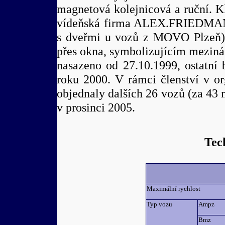
magnetová kolejnicová a ruční. 
vídeňská firma ALEX.FRIEDMANN
s dveřmi u vozů z MOVO Plzeň).
přes okna, symbolizujícím meziná
nasazeno od 27.10.1999, ostatní
roku 2000. V rámci členství v 
objednaly dalších 26 vozů (za 43
v prosinci 2005.
Tec
Maximální rychlost
Typ vozu
Ampz
Bmz