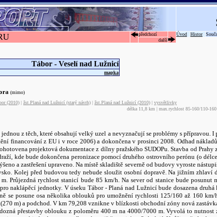
předchozí
Úvod
Histor
Souč
RU
další
Tábor - Veselí nad Lužnicí
mapka
bora
(mimo)
bor (2010)
|
žst.Planá nad Lužnicí (starý návrh)
|
žst.Planá nad Lužnicí (2010)
|
vysvětlivky
délka 11,8 km | max.rychlost 85-160/110-160
jednou z těch, které obsahují velký uzel a nevyznačují se problémy s přípravou. I
štění financování z EU i v roce 2006) a dokončena v prosinci 2008. Odhad nákladů
dohotovena projektová dokumentace z dílny pražského SUDOPu. Stavba od Prahy 
draží, kde bude dokončena peronizace pomocí druhého ostrovního perónu (o délce
výšeno a zastřešení upraveno. Na místě skladiště severně od budovy vyroste nástupi
vsko. Kolej před budovou tedy nebude sloužit osobní dopravě. Na jižním zhlaví 
. Průjezdná rychlost stanicí bude 85 km/h. Na sever od stanice bude posunut 
pro naklápěcí jednotky. V úseku Tábor - Planá nad Lužnicí bude dosazena druhá k
bně se posune osa několika oblouků pro umožnění rychlosti 125/160 až 160 km/h
 (270 m) a podchod. V km 79,208 vznikne v blízkosti obchodní zóny nová zastávk
í dozná přestavby oblouku z poloměru 400 m na 4000/7000 m. Vyvolá to nutnost 