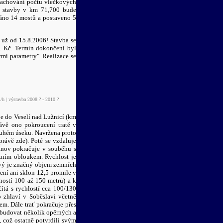
 zachování počtu vlečkových
ci stavby v km 71,700 bude
áno 14 mostů a postaveno 5
 už od 15.8.2006! Stavba se
d. Kč. Termín dokončení byl
mi parametry". Realizace se
h | výstavba 2008 ? - 2010 ?
e do Veselí nad Lužnicí (km
ávě ono pokroucení tratě v
louhém úseku. Navržena proto
rávě zde). Poté se vzdaluje
anov pokračuje v souběhu s
tním obloukem. Rychlost je
ivý je značný objem zemních
není ani sklon 12,5 promile v
ností 100 až 150 metrů) a k
ítá s rychlostí cca 100/130
 zhlaví v Soběslavi včetně
m. Dále trať pokračuje přes
 zbudovat několik opěrných a
 což ostatně potvrdili svým