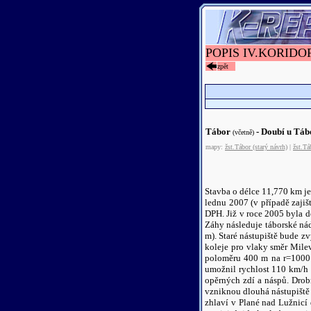
POPIS IV.KORIDO
zpět
Tábor
- Doubí u Tá
(včetně)
mapy:
žst.Tábor (starý návrh)
|
žst.Tá
Stavba o délce 11,770 km je 
lednu 2007 (v případě zaji
DPH. Již v roce 2005 byla 
Záhy následuje táborské ná
m). Staré nástupiště bude z
koleje pro vlaky směr Mile
poloměru 400 m na r=1000 m
umožnil rychlost 110 km/h 
opěrných zdí a náspů. Dro
vzniknou dlouhá nástupiště
zhlaví v Plané nad Lužnic