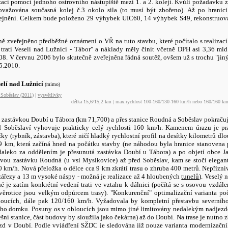
izaci pomocí jednoho ostrovního nástupiště mezi 1. a 2. kolejí. Kvůli požadavku
ovažována současná kolej č.3 okolo sila (to musí být zbořeno). Až po hrani
ejnění. Celkem bude položeno 29 výhybek UIC60, 14 výhybek S49, rekonstruov
ě zveřejněno předběžné oznámení o VŘ na tuto stavbu, které počítalo s realizací
e trati Veselí nad Lužnicí - Tábor" a náklady měly činit včetně DPH asi 3,36 ml
8. V červnu 2006 bylo skutečně zveřejněna řádná soutěž, ovšem už s trochu "jiný
5.2010.
selí nad Lužnicí
(mimo)
.Soběslav (2011)
|
vysvětlivky
délka 15,6/15,2 km | max.rychlost 100-160/130-160 km/h nebo 160/160 km/
d zastávkou Doubí u Tábora (km 71,700) a přes stanice Roudná a Soběslav pokračuj
d Soběslaví vyhovuje prakticky celý rychlosti 160 km/h. Kamenem úrazu je pr
žky (rybník, zástavba), které ničí hladký rychlostní profil na desítky kilometrů d
 9 km, která začíná hned na počátku stavby (ne náhodou byla hranice stanovena p
edaleko za oddělením je přesunutá zastávka Doubí u Tábora) a po objetí obce J
ovou zastávku Roudná (u vsi Myslkovice) až před Soběslav, kam se stočí elegan
0 km/h. Nová přeložka o délce cca 9 km zkrátí trasu o zhruba 400 metrů. Nepřízn
zářezy a 13 m vysoké náspy - možná je realizace až 4 hloubených
tunelů
). Veselý 
é je zatím konkrétní vedení trati ve vztahu k dálnici (počítá se s osovou vzdále
rotice jsou velkým odpůrcem trasy). "Konkurenční" optimalizační varianta poč
oucích, dále pak 120/160 km/h. Vyžadovala by kompletní přestavbu severního
ého domku. Posuny os v obloucích jsou mimo jiné limitovány nedalekým nadjezde
ní stanice, část budovy by sloužila jako čekárna) až do Doubí. Na trase je nutno
zd v Doubí. Podle vyjádření SŽDC je sledována již pouze varianta modernizační,