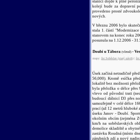
stanici dojde k plné peron
kolejí bude za dopravní p
provedeno prosté zdvoukol
nových.
V březnu 2006 bylo skutečn
stala 1. částí "Modernizac
stanovem na konec roku 200
posunula na 1.12.2006 - 31.
Doubí u Tábora
- Ve
(včetně)
mapy:
žst.Soběslav (starý návrh)
|
žst
Úsek začíná netradičně pře
56,000). Kromě esíčka pře
lokalitě bez možnosti přelo
byla přeložka o délce přes
vlevo od původní trati (n
budoucí dálnicí D3 přes n
samozřejmě v celé délce 16
prací (až 12 metrů hluboké 
úseku Janov - Doubí. Sporn
okolním obcím (zejména Zvě
km/h na soběslavských obl
demolice skladiště a obytn
zastávku Roudná (místo dneš
zárubních zdí a nový nadje