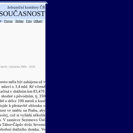
železniční koridory ČR
SOUČASNOST
as
Provoz
Techno
Foto
Odkazy
 km/h | výstavba 2006 - 2010
 proto měla být zahájena už v
 mluví o 3,4 mld. Kč včetně
začíná v drážním km 83,470.
 shodné s původním, tj. 350
ště o délce 100 metrů u kusé
dojde k přestavbě oblouku o
most ve směru na Prahu, aby
olej, což si vyžádá několik
. V zastávce Sezimovo Ústí
a Tábor-Čápův dvůr. Severní
zboření drážního domku. Ve