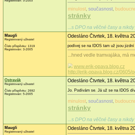
Registrován: 5-2005
minulost
,
současnost
,
budoucn
stránky
...s DPO na věčné časy a nikdy 
Maugli
Odesláno Čtvrtek, 18. května 2
Registrovaný uživatel
podívej se na IDOS tam už jsou jizdní 
Číslo příspěvku: 1319
Registrován: 3-2005
...hned vedle tramvajáka, má mo
www.erik-opava.blog.cz
http://erik-opava.blog.cz/0605/
Ostravák
Odesláno Čtvrtek, 18. května 2
Registrovaný uživatel
Jo. Podívám se. Já už se na IDOS díval
Číslo příspěvku: 2692
Registrován: 5-2005
minulost
,
současnost
,
budoucn
stránky
...s DPO na věčné časy a nikdy 
Maugli
Odesláno Čtvrtek, 18. května 2
Registrovaný uživatel