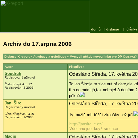
domů
|
diskuse
|
články
Archiv do 17.srpna 2006
Diskuse K-report
»
Autobusy a trolejbusy
»
Vymyslí někdo novou linku pro DP Ostrava?
Autor
Příspěvek
Soudruh
Odesláno Středa, 17. května 20
Registrovaný uživatel
To jan Širc:je to sice out of date,ale
Číslo příspěvku: 17
Registrován: 4-2006
tím co mám já,tak nefrajeř.A doufám ž
pěkně
Jan_Širc
Odesláno Středa, 17. května 20
Registrovaný uživatel
Číslo příspěvku: 415
Ty toužíš mít těžší zkoušky než já?
Registrován: 1-2005
http://jansirc.ic.cz/
Všechno jde, když se chce
Magiq
Odesláno Středa, 17. května 20