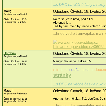
...s DPO na věčné časy a nikdy 
Maugli
Odesláno Čtvrtek, 18. května 2
Registrovaný uživatel
No to se jeětě neví, podle lidí...
Číslo příspěvku: 1324
Registrován: 3-2005
Ale snad jo...
Teď by tam mělo být něco kolem 15 lid
...hned vedle tramvajáka, má mo
www.erik-opava.blog.cz
http://erik-opava.blog.cz/0605/
Ostravák
Odesláno Čtvrtek, 18. května 2
Registrovaný uživatel
Maugli: No jasně. Takže +/-.
Číslo příspěvku: 2696
Registrován: 5-2005
minulost
,
současnost
,
budoucn
stránky
...s DPO na věčné časy a nikdy 
Maugli
Odesláno Čtvrtek, 18. května 2
Registrovaný uživatel
Ano, asi tak nějak... Tuž doufám, že s
Číslo příspěvku: 1325
Registrován: 3-2005
...hned vedle tramvajáka, má mo