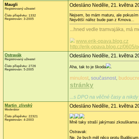
Maugli
Odesláno Neděle, 21. května 2
Registrovaný uživatel
Nejsem, bo mám maturu, ale pokusím s
Číslo příspěvku: 1332
Registrován: 3-2005
Největší nářez bude pan z Krnova...
...hned vedle tramvajáka, má mo
www.erik-opava.blog.cz
http://erik-opava.blog.cz/0605/
Ostravák
Odesláno Neděle, 21. května 2
Registrovaný uživatel
Číslo příspěvku: 2726
Aha, tak to je škoda
.
Registrován: 5-2005
minulost
,
současnost
,
budoucn
stránky
...s DPO na věčné časy a nikdy 
Martin_zlivský
Odesláno Neděle, 21. května 2
Moderátor
Číslo příspěvku: 22321
Registrován: 4-2003
Mně taky straší jakýmasi zkouškama
Ostravak:
Ne, že bych měl něco protu Budějcum,