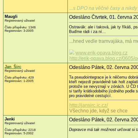
...s DPO na věčné časy a nikdy 
Maugli
Odesláno Čtvrtek, 01. června 2
Registrovaný uživatel
Ostravák: ale i taková, jak ty říkáš, 
Číslo příspěvku: 1348
Registrován: 3-2005
Buďme rádi i za ní...
...hned vedle tramvajáka, má mo
www.erik-opava.blog.cz
http://erik-opava.blog.cz/0605/
Jan_Širc
Odesláno Pátek, 02. června 200
Registrovaný uživatel
Ta pseudointegrace je k něčemu dobrá. 
Číslo příspěvku: 429
Registrován: 1-2005
kteří nejezdí pravidelně tak holt zapla
protože se nevyznají v zónách. U ČD 
si tarify krátkodobého jízdného podl
pro pravidelné cestující.
http://jansirc.ic.cz/
Všechno jde, když se chce
Jenki
Odesláno Pátek, 02. června 200
Registrovaný uživatel
Dopravce má tak možnost určovat si t
Číslo příspěvku: 2218
Registrován: 5-2002