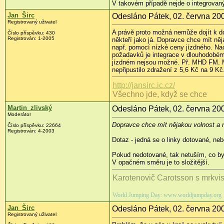
V takovém případě nejde o integrovaný
Jan_Širc
Odesláno Pátek, 02. června 200
Registrovaný uživatel
A právě proto možná nemůže dojít k 
Číslo příspěvku: 430
Registrován: 1-2005
někteří jako já. Dopravce chce mít ně
např. pomocí nízké ceny jízdného. N
požadavků je integrace v dlouhodobém
jízdném nejsou možné. Př. MHD FM. Mě
nepřipustilo zdražení z 5,6 Kč na 9 Kč.
http://jansirc.ic.cz/
Všechno jde, když se chce
Martin_zlivský
Odesláno Pátek, 02. června 200
Moderátor
Dopravce chce mít nějakou volnost a 
Číslo příspěvku: 22664
Registrován: 4-2003
Dotaz - jedná se o linky dotované, ne
Pokud nedotované, tak netuším, co by 
V opačném směru je to složitější.
Karotenovič Carotsson s mrkvi
World Jumping Day: www.worldjumpday.org
Jan_Širc
Odesláno Pátek, 02. června 200
Registrovaný uživatel