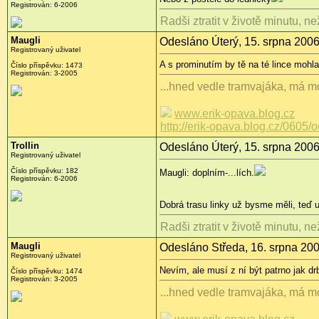
Registrován: 6-2006
Radši ztratit v životě minutu, ne
Maugli
Odesláno Úterý, 15. srpna 2006
Registrovaný uživatel
A s prominutím by tě na té lince mohla 
Číslo příspěvku: 1473
Registrován: 3-2005
...hned vedle tramvajáka, má mo
www.erik-opava.blog.cz
http://erik-opava.blog.cz/0605/
Trollin
Odesláno Úterý, 15. srpna 2006
Registrovaný uživatel
Číslo příspěvku: 182
Maugli: doplním-...lích.
Registrován: 6-2006
Dobrá trasu linky už bysme měli, teď 
Radši ztratit v životě minutu, ne
Maugli
Odesláno Středa, 16. srpna 200
Registrovaný uživatel
Nevím, ale musí z ní být patrno jak drb
Číslo příspěvku: 1474
Registrován: 3-2005
...hned vedle tramvajáka, má mo