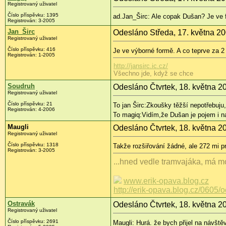
Registrovaný uživatel
Číslo příspěvku: 1395
ad.Jan_Širc: Ale copak Dušan? Je ve
Registrován: 3-2005
Jan_Širc
Odesláno Středa, 17. května 20
Registrovaný uživatel
Číslo příspěvku: 416
Je ve výborné formě. A co teprve za 2
Registrován: 1-2005
http://jansirc.ic.cz/
Všechno jde, když se chce
Soudruh
Odesláno Čtvrtek, 18. května 2
Registrovaný uživatel
Číslo příspěvku: 21
To jan Širc:Zkoušky těžší nepotřebuju
Registrován: 4-2006
To magiq:Vidím,že Dušan je pojem i n
Maugli
Odesláno Čtvrtek, 18. května 2
Registrovaný uživatel
Číslo příspěvku: 1318
Takže rozšiřování žádné, ale 272 mi p
Registrován: 3-2005
...hned vedle tramvajáka, má mo
www.erik-opava.blog.cz
http://erik-opava.blog.cz/0605/
Ostravák
Odesláno Čtvrtek, 18. května 2
Registrovaný uživatel
Číslo příspěvku: 2691
Maugli: Hurá. že bych přijel na návště