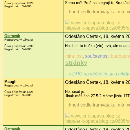
Serou mě! Proč naintegrují to Bruntálsk
Číslo příspěvku: 1320
Registrován: 3-2005
...hned vedle tramvajáka, má mo
www.erik-opava.blog.cz
http://erik-opava.blog.cz/0605/
Ostravák
Odesláno Čtvrtek, 18. května 2
Registrovaný uživatel
Hold jim to trošku (víc) trvá, ale snad p
Číslo příspěvku: 2693
Registrován: 5-2005
minulost
,
současnost
,
budoucn
stránky
...s DPO na věčné časy a nikdy 
Maugli
Odesláno Čtvrtek, 18. května 2
Registrovaný uživatel
No, snad jo...
Číslo příspěvku: 1321
Registrován: 3-2005
Jinak máš čas 27.5.? Máme jízdu 17Tr 
...hned vedle tramvajáka, má mo
www.erik-opava.blog.cz
http://erik-opava.blog.cz/0605/
Ostravák
Odesláno Čtvrtek, 18. května 2