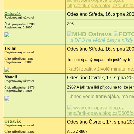
www.erik-opava.blog.cz
http://erik-opava.blog.cz/0605/
Ostravák
Odesláno Středa, 16. srpna 200
Registrovaný uživatel
Z96
Číslo příspěvku: 3288
Registrován: 5-2005
MHD Ostrava
FOTO
...s DPO na věčné časy a nikdy 
Trollin
Odesláno Středa, 16. srpna 200
Registrovaný uživatel
Číslo příspěvku: 186
To není špatný nápad, ale ještě by to
Registrován: 6-2006
Radši ztratit v životě minutu, ne
Maugli
Odesláno Čtvrtek, 17. srpna 20
Registrovaný uživatel
Z96? A jak tam lidi přijdou na to, že 
Číslo příspěvku: 1476
Registrován: 3-2005
...hned vedle tramvajáka, má mo
www.erik-opava.blog.cz
http://erik-opava.blog.cz/0605/
Ostravák
Odesláno Čtvrtek, 17. srpna 20
Registrovaný uživatel
A co ZR96?
Číslo příspěvku: 3301