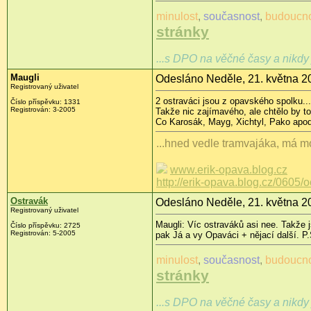
minulost
,
současnost
,
budoucn
stránky
...s DPO na věčné časy a nikdy 
Maugli
Odesláno Neděle, 21. května 2
Registrovaný uživatel
2 ostraváci jsou z opavského spolku...
Číslo příspěvku: 1331
Registrován: 3-2005
Takže nic zajímavého, ale chtělo by to 
Co Karosák, Mayg, Xichtyl, Pako apo
...hned vedle tramvajáka, má mo
www.erik-opava.blog.cz
http://erik-opava.blog.cz/0605/
Ostravák
Odesláno Neděle, 21. května 2
Registrovaný uživatel
Maugli: Víc ostraváků asi nee. Takže j
Číslo příspěvku: 2725
Registrován: 5-2005
pak Já a vy Opaváci + nějací další. P
minulost
,
současnost
,
budoucn
stránky
...s DPO na věčné časy a nikdy 