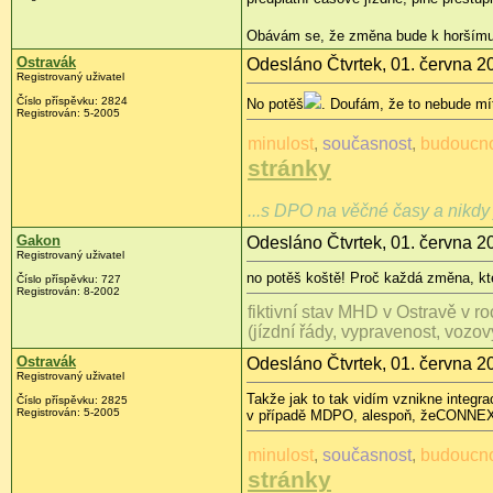
Obávám se, že změna bude k horšímu, 
Ostravák
Odesláno Čtvrtek, 01. června 2
Registrovaný uživatel
Číslo příspěvku: 2824
No potěš
. Doufám, že to nebude mí
Registrován: 5-2005
minulost
,
současnost
,
budoucn
stránky
...s DPO na věčné časy a nikdy 
Gakon
Odesláno Čtvrtek, 01. června 2
Registrovaný uživatel
no potěš koště! Proč každá změna, kt
Číslo příspěvku: 727
Registrován: 8-2002
fiktivní stav MHD v Ostravě v r
(jízdní řády, vypravenost, vozo
Ostravák
Odesláno Čtvrtek, 01. června 2
Registrovaný uživatel
Takže jak to tak vidím vznikne integ
Číslo příspěvku: 2825
Registrován: 5-2005
v případě MDPO, alespoň, žeCONNEX 
minulost
,
současnost
,
budoucn
stránky