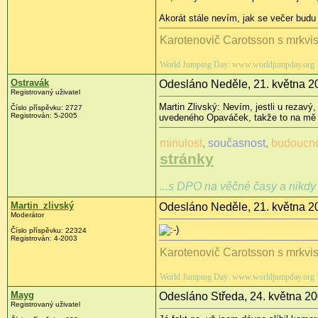
Akorát stále nevím, jak se večer budu 
Karotenovič Carotsson s mrkvi
World Jumping Day: www.worldjumpday.org
Ostravák
Odesláno Neděle, 21. května 2
Registrovaný uživatel
Martin Zlivský: Nevím, jestli u rezav
Číslo příspěvku: 2727
Registrován: 5-2005
uvedeného Opaváček, takže to na mě n
minulost
,
současnost
,
budoucn
stránky
...s DPO na věčné časy a nikdy 
Martin_zlivský
Odesláno Neděle, 21. května 2
Moderátor
Číslo příspěvku: 22324
Registrován: 4-2003
Karotenovič Carotsson s mrkvi
World Jumping Day: www.worldjumpday.org
Mayg
Odesláno Středa, 24. května 20
Registrovaný uživatel