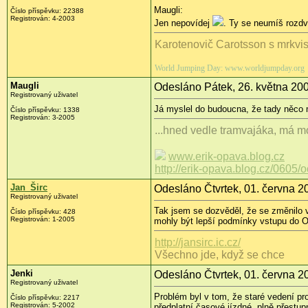
Maugli:
Číslo příspěvku: 22388
Registrován: 4-2003
Jen nepovídej
. Ty se neumíš rozdv
Karotenovič Carotsson s mrkvi
World Jumping Day: www.worldjumpday.org
Maugli
Odesláno Pátek, 26. května 200
Registrovaný uživatel
Já myslel do budoucna, že tady něco 
Číslo příspěvku: 1338
Registrován: 3-2005
...hned vedle tramvajáka, má mo
www.erik-opava.blog.cz
http://erik-opava.blog.cz/0605/
Jan_Širc
Odesláno Čtvrtek, 01. června 2
Registrovaný uživatel
Tak jsem se dozvěděl, že se změnilo 
Číslo příspěvku: 428
Registrován: 1-2005
mohly být lepší podmínky vstupu do 
http://jansirc.ic.cz/
Všechno jde, když se chce
Jenki
Odesláno Čtvrtek, 01. června 2
Registrovaný uživatel
Problém byl v tom, že staré vedení pr
Číslo příspěvku: 2217
Registrován: 5-2002
předplatní časové jízdné, plně přestu