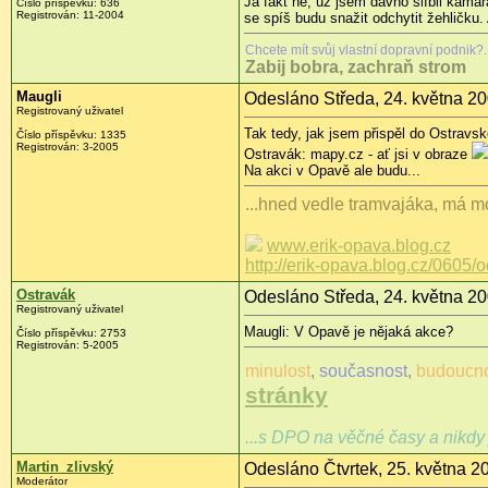
Já fakt ne, už jsem dávno slíbil kama
Číslo příspěvku: 636
Registrován: 11-2004
se spíš budu snažit odchytit žehličku
Chcete mít svůj vlastní dopravní podnik?...
Zabij bobra, zachraň strom
Maugli
Odesláno Středa, 24. května 20
Registrovaný uživatel
Tak tedy, jak jsem přispěl do Ostravs
Číslo příspěvku: 1335
Registrován: 3-2005
Ostravák: mapy.cz - ať jsi v obraze
Na akci v Opavě ale budu...
...hned vedle tramvajáka, má mo
www.erik-opava.blog.cz
http://erik-opava.blog.cz/0605/
Ostravák
Odesláno Středa, 24. května 20
Registrovaný uživatel
Maugli: V Opavě je nějaká akce?
Číslo příspěvku: 2753
Registrován: 5-2005
minulost
,
současnost
,
budoucn
stránky
...s DPO na věčné časy a nikdy 
Martin_zlivský
Odesláno Čtvrtek, 25. května 2
Moderátor