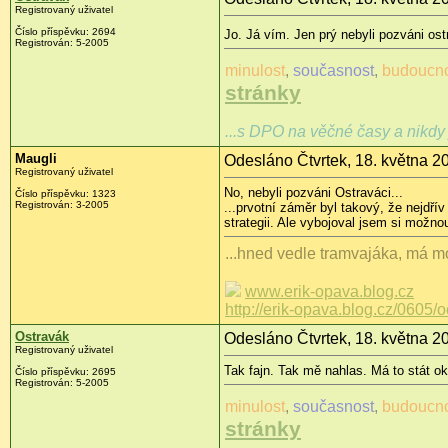
Registrovaný uživatel
Číslo příspěvku: 2694
Jo. Já vím. Jen prý nebyli pozváni ost
Registrován: 5-2005
minulost
,
současnost
,
budoucn
stránky
...s DPO na věčné časy a nikdy 
Maugli
Odesláno Čtvrtek, 18. května 2
Registrovaný uživatel
No, nebyli pozváni Ostraváci...
Číslo příspěvku: 1323
Registrován: 3-2005
...prvotní záměr byl takový, že nejdř
strategii. Ale vybojoval jsem si možno
...hned vedle tramvajáka, má mo
www.erik-opava.blog.cz
http://erik-opava.blog.cz/0605/
Ostravák
Odesláno Čtvrtek, 18. května 2
Registrovaný uživatel
Tak fajn. Tak mě nahlas. Má to stát o
Číslo příspěvku: 2695
Registrován: 5-2005
minulost
,
současnost
,
budoucn
stránky