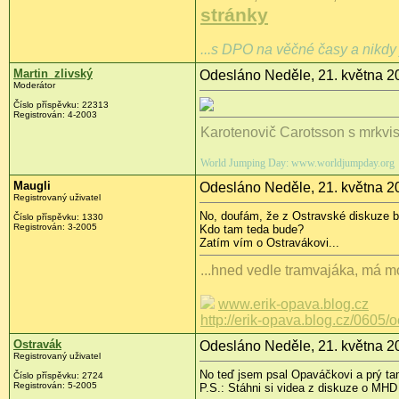
stránky
...s DPO na věčné časy a nikdy 
Martin_zlivský
Odesláno Neděle, 21. května 2
Moderátor
Číslo příspěvku: 22313
Registrován: 4-2003
Karotenovič Carotsson s mrkvi
World Jumping Day: www.worldjumpday.org
Maugli
Odesláno Neděle, 21. května 2
Registrovaný uživatel
No, doufám, že z Ostravské diskuze b
Číslo příspěvku: 1330
Registrován: 3-2005
Kdo tam teda bude?
Zatím vím o Ostravákovi...
...hned vedle tramvajáka, má mo
www.erik-opava.blog.cz
http://erik-opava.blog.cz/0605/
Ostravák
Odesláno Neděle, 21. května 2
Registrovaný uživatel
No teď jsem psal Opaváčkovi a prý tam
Číslo příspěvku: 2724
Registrován: 5-2005
P.S.: Stáhni si videa z diskuze o MHD