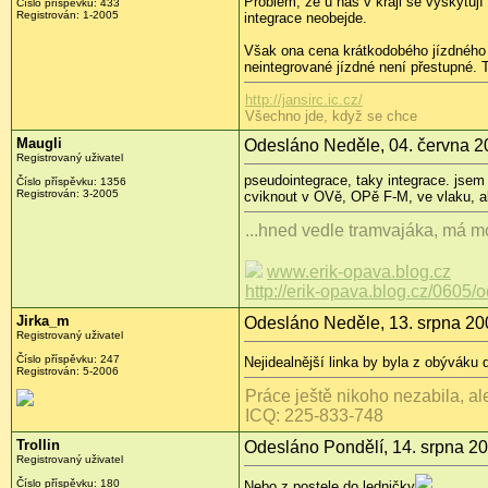
Problém, že u nás v kraji se vyskytují 
Číslo příspěvku: 433
Registrován: 1-2005
integrace neobejde.
Však ona cena krátkodobého jízdného na
neintegrované jízdné není přestupné. T
http://jansirc.ic.cz/
Všechno jde, když se chce
Maugli
Odesláno Neděle, 04. června 2
Registrovaný uživatel
pseudointegrace, taky integrace. jsem 
Číslo příspěvku: 1356
Registrován: 3-2005
cviknout v OVě, OPě F-M, ve vlaku, al
...hned vedle tramvajáka, má mo
www.erik-opava.blog.cz
http://erik-opava.blog.cz/0605/
Jirka_m
Odesláno Neděle, 13. srpna 20
Registrovaný uživatel
Číslo příspěvku: 247
Nejidealnější linka by byla z obýváku 
Registrován: 5-2006
Práce ještě nikoho nezabila, ale
ICQ: 225-833-748
Trollin
Odesláno Pondělí, 14. srpna 20
Registrovaný uživatel
Číslo příspěvku: 180
Nebo z postele do ledničky