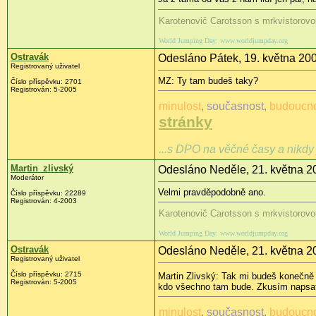
Karotenovič Carotsson s mrkvistorovo
World Jumping Day: www.worldjumpday.org
Ostravák
Odesláno Pátek, 19. května 200
Registrovaný uživatel
MZ: Ty tam budeš taky?
Číslo příspěvku: 2701
Registrován: 5-2005
minulost
,
současnost
,
budoucn
stránky
...s DPO na věčné časy a nikdy 
Martin_zlivský
Odesláno Neděle, 21. května 2
Moderátor
Velmi pravděpodobně ano.
Číslo příspěvku: 22289
Registrován: 4-2003
Karotenovič Carotsson s mrkvistorovo
World Jumping Day: www.worldjumpday.org
Ostravák
Odesláno Neděle, 21. května 2
Registrovaný uživatel
Číslo příspěvku: 2715
Martin Zlivský: Tak mi budeš konečně
Registrován: 5-2005
kdo všechno tam bude. Zkusím napsa
minulost
,
současnost
,
budoucn