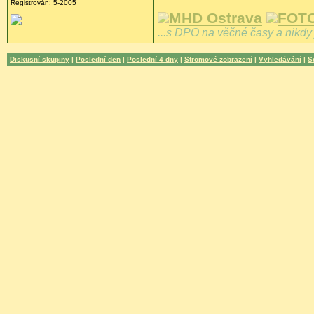
Registrován: 5-2005
MHD Ostrava
FOTO
...s DPO na věčné časy a nikdy 
Diskusní skupiny
|
Poslední den
|
Poslední 4 dny
|
Stromové zobrazení
|
Vyhledávání
|
S