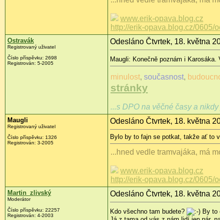
www.erik-opava.blog.cz
http://erik-opava.blog.cz/0605/
Ostravák
Odesláno Čtvrtek, 18. května 2
Registrovaný uživatel
Číslo příspěvku: 2698
Maugli: Konečně poznám i Karosáka. V 
Registrován: 5-2005
minulost
,
současnost
,
budoucn
stránky
...s DPO na věčné časy a nikdy 
Maugli
Odesláno Čtvrtek, 18. května 2
Registrovaný uživatel
Bylo by to fajn se potkat, takže ať to v
Číslo příspěvku: 1326
Registrován: 3-2005
...hned vedle tramvajáka, má mo
www.erik-opava.blog.cz
http://erik-opava.blog.cz/0605/
Martin_zlivský
Odesláno Čtvrtek, 18. května 2
Moderátor
Číslo příspěvku: 22257
Kdo všechno tam budete?
By to 
Registrován: 4-2003
Já z tama od vás z nám lidí jen pár, 