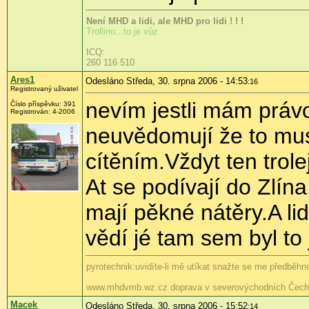
Není MHD a lidi, ale MHD pro lidi ! ! !
Trollino...to je vůz
ICQ:
260 116 510
Ares1
Odesláno Středa, 30. srpna 2006 - 14:53
:16
Registrovaný uživatel
nevím jestli mám právo
Číslo příspěvku: 391
Registrován: 4-2006
neuvědomují že to musí
cítěním.Vždyt ten trol
At se podívají do Zlína
mají pěkné nátěry.A li
vědí jé tam sem byl to 
pyrotechnik:uvidíte-li mě utíkat snažte se me předběhno
www.mhdvmb.wz.cz doprava v severovýchodních Čech
Macek
Odesláno Středa, 30. srpna 2006 - 15:52
:14