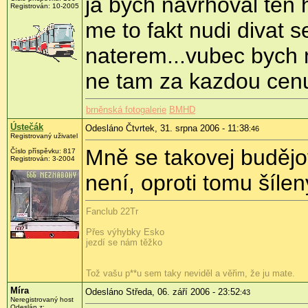
ja bych navrhoval ten h
Registrován: 10-2005
me to fakt nudi divat 
naterem...vubec bych 
ne tam za kazdou cenu
brněnská fotogalerie
BMHD
Ústečák
Odesláno Čtvrtek, 31. srpna 2006 - 11:38
:46
Registrovaný uživatel
Mně se takovej budějov
Číslo příspěvku: 817
Registrován: 3-2004
není, oproti tomu šíle
Fanclub 22Tr
Přes výhybky Esko
jezdí se nám těžko
Tož vašu p**u sem taky neviděl a věřim, že ju mate.
Míra
Odesláno Středa, 06. září 2006 - 23:52
:43
Neregistrovaný host
Odeslán z: