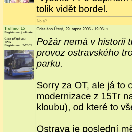
tolik vidět bordel.
No a?
Trollino_15
Odesláno Úterý, 29. srpna 2006 - 19:06
:02
Registrovaný uživatel
Požár nemá v historii
Číslo příspěvku:
1237
Registrován: 2-2005
provoz ostravského tro
parku.
Sorry za OT, ale já to 
modernizace z 15Tr na
kloubu), od které to vš
Ostrava je poslední mě