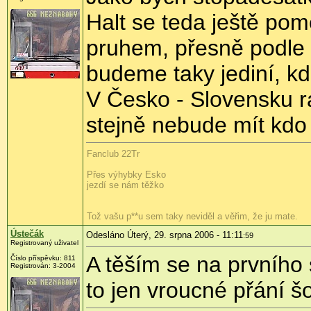
Halt se teda ještě po
pruhem, přesně podle p
budeme taky jediní, kd
V Česko - Slovensku ra
stejně nebude mít kdo 
Fanclub 22Tr
Přes výhybky Esko
jezdí se nám těžko
Tož vašu p**u sem taky neviděl a věřim, že ju mate.
Ústečák
Odesláno Úterý, 29. srpna 2006 - 11:11
:59
Registrovaný uživatel
A těším se na prvního s
Číslo příspěvku: 811
Registrován: 3-2004
to jen vroucné přání š