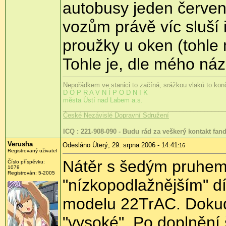
autobusy jeden červen
vozům právě víc sluší i
proužky u oken (tohle m
Tohle je, dle mého ná
Nepořádkem ve stanici to začíná, srážkou vlaků to konč
D O P R A V N Í P O D N I K
města Ústí nad Labem a.s.
______________________________________________
České Nezávislé Dopravní Sdružení
ICQ : 221-908-090 - Budu rád za veškerý kontakt fa
Verusha
Odesláno Úterý, 29. srpna 2006 - 14:41
:16
Registrovaný uživatel
Nátěr s šedým pruhem d
Číslo příspěvku:
1079
Registrován: 5-2005
"nízkopodlažnějším" d
modelu 22TrAC. Dokud b
"vysoké". Po doplnění 