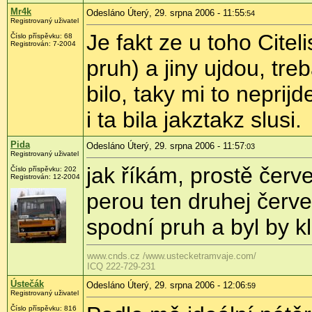
Mr4k
Odesláno Úterý, 29. srpna 2006 - 11:55
:54
Registrovaný uživatel
Je fakt ze u toho Cite
Číslo příspěvku: 68
Registrován: 7-2004
pruh) a jiny ujdou, tr
bilo, taky mi to neprijd
i ta bila jakztakz slusi.
Pida
Odesláno Úterý, 29. srpna 2006 - 11:57
:03
Registrovaný uživatel
jak říkám, prostě červ
Číslo příspěvku: 202
Registrován: 12-2004
perou ten druhej červe
spodní pruh a byl by kl
www.cnds.cz /www.ustecketramvaje.com/
ICQ 222-729-231
Ústečák
Odesláno Úterý, 29. srpna 2006 - 12:06
:59
Registrovaný uživatel
Číslo příspěvku: 816