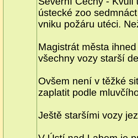
Severní Čechy - Kvůli 
ústecké zoo sedmnáct le
vniku požáru utéci. Než 
Magistrát města ihned u
všechny vozy starší de
Ovšem není v těžké si
zaplatit podle mluvčíh
Ještě staršími vozy jez
V Ústí nad Labem je prů