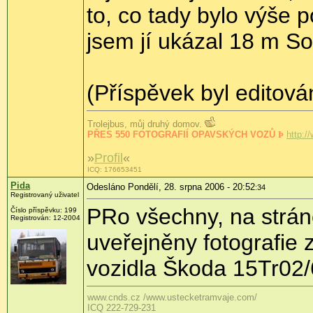
to, co tady bylo výše p
jsem jí ukázal 18 m Sol
(Příspěvek byl editov
Trolejbus, můj druhý domov.
PŘES 550 FOTOGRAFIÍ OPAVSKÝCH VOZŮ
Þ
http:/
»
Profil
«
ICQ: 176653451
Pida
Odesláno Pondělí, 28. srpna 2006 - 20:52
:34
Registrovaný uživatel
PRo všechny, na strá
Číslo příspěvku: 199
Registrován: 12-2004
uveřejněny fotografie 
vozidla Škoda 15Tr02/
www.cnds.cz /www.ustecketramvaje.com/
ICQ 222-729-231