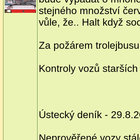
stejného množství červ
vůle, že.. Halt když so
Za požárem trolejbusu
Kontroly vozů starších 
Ústecký deník - 29.8.
Neprověřené vozy stál