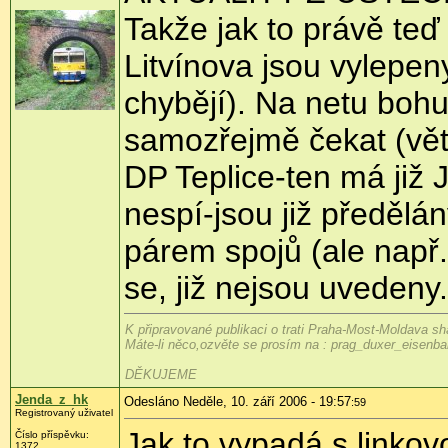
Takže jak to právě te
Litvínova jsou vylepen
chybějí). Na netu bohu
samozřejmě čekat (vět
DP Teplice-ten má již
nespí-jsou již předělán
párem spojů (ale např. 
se, již nejsou uveden
K připravované publikaci o trati Praha-Most-Moldava sh
Máte-li něco,ozvěte se prosím na : prag_duxer_eisen
DĚKUJEME
Jenda_z_hk
Odesláno Neděle, 10. září 2006 - 19:57
:59
Registrovaný uživatel
Jak to vypadá s linkov
Číslo příspěvku:
1372