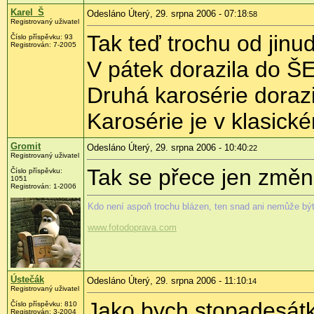
Karel_Š
Odesláno Úterý, 29. srpna 2006 - 07:18
:58
Registrovaný uživatel
Tak teď trochu od jinud
Číslo příspěvku: 93
Registrován: 7-2005
V pátek dorazila do ŠE
Druhá karosérie dorazi
Karosérie je v klasick
Gromit
Odesláno Úterý, 29. srpna 2006 - 10:40
:22
Registrovaný uživatel
Tak se přece jen změna
Číslo příspěvku:
1051
Registrován: 1-2006
Kdo není aspoň trochu blázen, ten snad ani nemůže být
www.fotodoprava.com
Ústečák
Odesláno Úterý, 29. srpna 2006 - 11:10
:14
Registrovaný uživatel
Jako bych stopadesátk
Číslo příspěvku: 810
Registrován: 3-2004