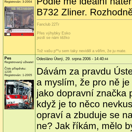
Podle mě ideální nátěr
Registrován: 3-2004
B732 Zliner. Rozhodně 
Fanclub 22Tr
Přes výhybky Esko
jezdí se nám těžko
Tož vašu p**u sem taky neviděl a věřim, že ju mate.
Pes
Odesláno Úterý, 29. srpna 2006 - 14:40
:44
Registrovaný uživatel
Dávám za pravdu Ústeč
Číslo příspěvku:
1235
Registrován: 1-2005
a myslím, že pro ně je
jako dopravní značka p
když je to něco nevkus
opraví a zbuduje se n
ne? Jak říkám, mělo by