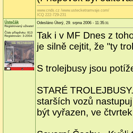
www.cnds.cz /www.ustecketramvaje.com/
ICQ 222-729-231
Ústečák
Odesláno Úterý, 29. srpna 2006 - 11:35
:31
Registrovaný uživatel
Tak i v MF Dnes z toho
Číslo příspěvku: 813
Registrován: 3-2004
je silně cejtit, že "ty 
S trolejbusy jsou potíž
STARÉ TROLEJBUSY. Nej
starších vozů nastupují
být vyřazen, ve čtvrtek