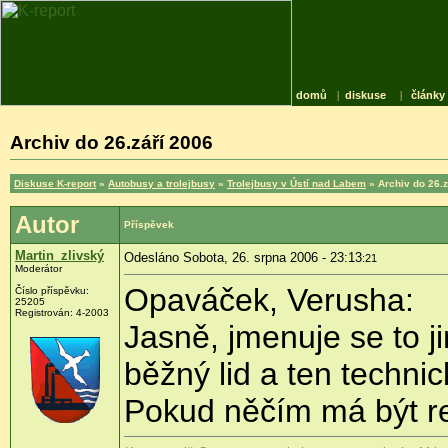
domů
|
diskuse
|
články
Archiv do 26.září 2006
Diskuse K-report
»
Autobusy a trolejbusy
»
Trolejbusy v Ústí nad Labem
» Archiv do 26.z
Autor
Příspěvek
Martin_zlivský
Odesláno Sobota, 26. srpna 2006 - 23:13
:21
Moderátor
Opaváček, Verusha:
Číslo příspěvku:
25205
Registrován: 4-2003
Jasně, jmenuje se to j
běžný lid a ten techni
Pokud něčím má být re