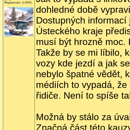
Registrován: 4-2003
dohledné době vypravit
Dostupných informací j
Ústeckého kraje předi
musí být hrozně moc. 
Takže by se mi líbilo,
vozy kde jezdí a jak se
nebylo špatné vědět, k
médiích to vypadá, že 
řidiče. Není to spíše t
Možná by stálo za úvah
Značná část této kauzy