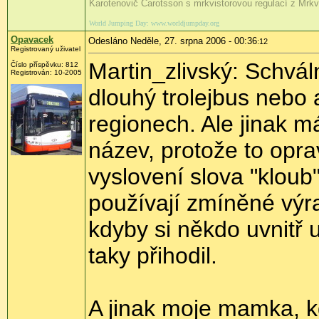
Karotenovič Carotsson s mrkvistorovou regulací z Mrk
World Jumping Day: www.worldjumpday.org
Opavacek
Odesláno Neděle, 27. srpna 2006 - 00:36
:12
Registrovaný uživatel
Martin_zlivský: Schvál
Číslo příspěvku: 812
Registrován: 10-2005
dlouhý trolejbus nebo a
regionech. Ale jinak m
název, protože to opra
vyslovení slova "kloub"
používají zmíněné výra
kdyby si někdo uvnitř u
taky přihodil.
A jinak moje mamka, kd