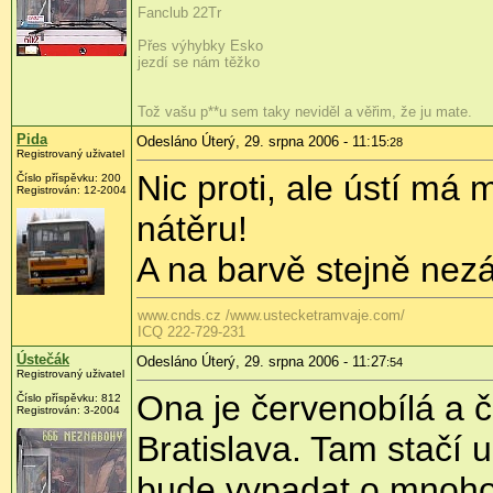
Fanclub 22Tr
Přes výhybky Esko
jezdí se nám těžko
Tož vašu p**u sem taky neviděl a věřim, že ju mate.
Pida
Odesláno Úterý, 29. srpna 2006 - 11:15
:28
Registrovaný uživatel
Nic proti, ale ústí má
Číslo příspěvku: 200
Registrován: 12-2004
nátěru!
A na barvě stejně nez
www.cnds.cz /www.ustecketramvaje.com/
ICQ 222-729-231
Ústečák
Odesláno Úterý, 29. srpna 2006 - 11:27
:54
Registrovaný uživatel
Ona je červenobílá a č
Číslo příspěvku: 812
Registrován: 3-2004
Bratislava. Tam stačí
bude vypadat o mnoho 