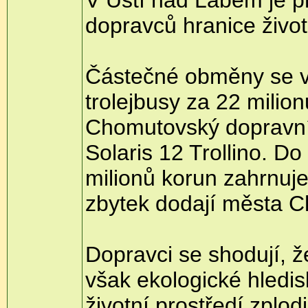
dopravců hranice život
Částečné obměny se voz
trolejbusy za 22 milio
Chomutovský dopravní 
Solaris 12 Trollino. D
milionů korun zahrnuje
zbytek dodají města C
Dopravci se shodují, ž
však ekologické hledisk
životní prostředí zplod