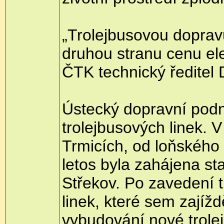
„Trolejbusovou dopravu 
druhou stranu cenu el
ČTK technický ředitel
Ústecký dopravní podn
trolejbusových linek. 
Trmicích, od loňského
letos byla zahájena s
Střekov. Po zavedení 
linek, které sem zajížd
vybudování nové trolej