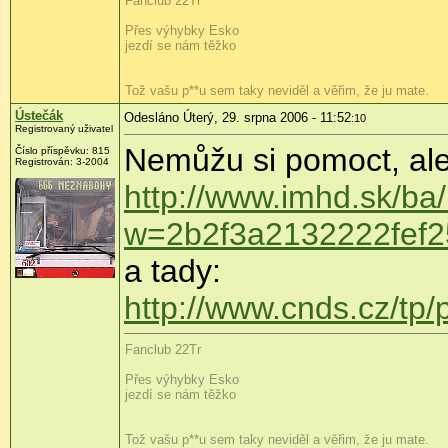
Fanclub 22Tr
Přes výhybky Esko
jezdí se nám těžko
Tož vašu p**u sem taky neviděl a věřim, že ju mate.
Ústečák
Odesláno Úterý, 29. srpna 2006 - 11:52
:10
Registrovaný uživatel
Nemůžu si pomoct, ale
Číslo příspěvku: 815
Registrován: 3-2004
http://www.imhd.sk/ba
w=2b2f3a2132222fef
a tady:
http://www.cnds.cz/tp
Fanclub 22Tr
Přes výhybky Esko
jezdí se nám těžko
Tož vašu p**u sem taky neviděl a věřim, že ju mate.