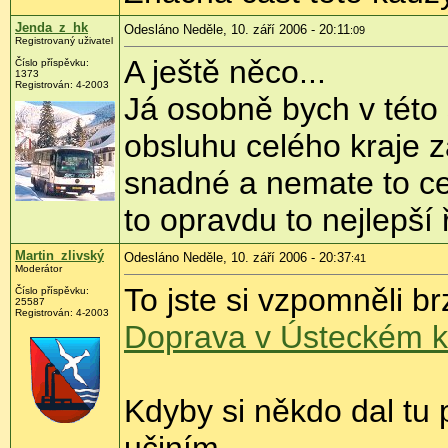
Jenda_z_hk
Odesláno Neděle, 10. září 2006 - 20:11
:09
Registrovaný uživatel
A ještě něco...
Číslo příspěvku:
1373
Registrován: 4-2003
Já osobně bych v této 
obsluhu celého kraje 
snadné a nemate to cest
to opravdu to nejlepší
Martin_zlivský
Odesláno Neděle, 10. září 2006 - 20:37
:41
Moderátor
To jste si vzpomněli brz
Číslo příspěvku:
25587
Registrován: 4-2003
Doprava v Ústeckém kr
Kdyby si někdo dal tu 
učiním.