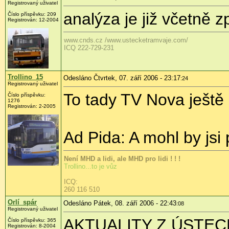
Registrovaný uživatel
analýza je již včetně z
Číslo příspěvku: 209
Registrován: 12-2004
www.cnds.cz /www.ustecketramvaje.com/
ICQ 222-729-231
Trollino_15
Odesláno Čtvrtek, 07. září 2006 - 23:17
:24
Registrovaný uživatel
To tady TV Nova ještě 
Číslo příspěvku:
1276
Registrován: 2-2005
Ad Pida: A mohl by jsi
Není MHD a lidi, ale MHD pro lidi ! ! !
Trollino...to je vůz
ICQ:
260 116 510
Orlí_spár
Odesláno Pátek, 08. září 2006 - 22:43
:08
Registrovaný uživatel
AKTUALITY Z ÚSTE
Číslo příspěvku: 365
Registrován: 8-2004