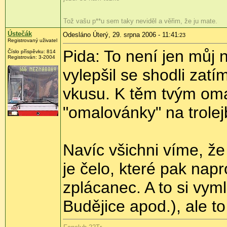
Tož vašu p**u sem taky neviděl a věřim, že ju mate.
Ústečák
Odesláno Úterý, 29. srpna 2006 - 11:41
:23
Registrovaný uživatel
Pida: To není jen můj 
Číslo příspěvku: 814
Registrován: 3-2004
vylepšil se shodli zatí
vkusu. K těm tvým oma
"omalovánky" na trole
Navíc všichni víme, že
je čelo, které pak na
zplácanec. A to si vyml
Budějice apod.), ale to