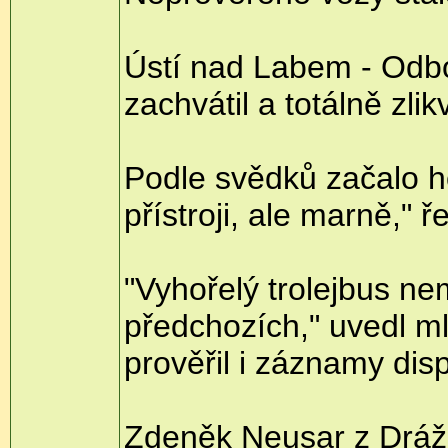
Ústí nad Labem - Odbor
zachvátil a totálně zli
Podle svědků začalo ho
přístroji, ale marně," ř
"Vyhořelý trolejbus n
předchozích," uvedl m
prověřil i záznamy dis
Zdeněk Neusar z Drážn