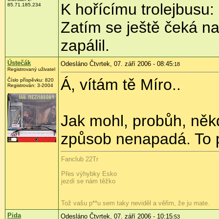
K hořícímu trolejbusu:
85.71.185.234
Zatím se ještě čeká n
zapálil.
Ústečák
Odesláno Čtvrtek, 07. září 2006 - 08:45
:18
Registrovaný uživatel
Á, vítám tě Míro..
Číslo příspěvku: 820
Registrován: 3-2004
Jak mohl, probůh, někd
způsob nenapadá. To 
Fanclub 22Tr
Přes výhybky Esko
jezdí se nám těžko
Tož vašu p**u sem taky neviděl a věřim, že ju mate.
Pida
Odesláno Čtvrtek, 07. září 2006 - 10:15
:53