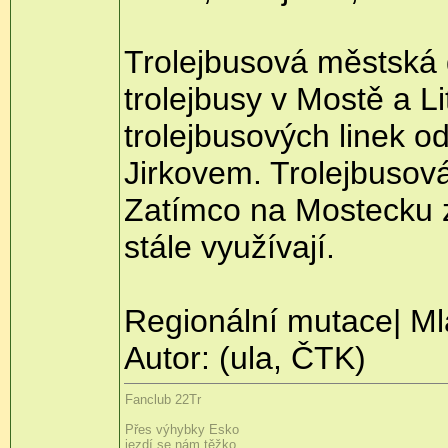
Trolejbusová městská d
trolejbusy v Mostě a Lit
trolejbusových linek 
Jirkovem. Trolejbusov
Zatímco na Mostecku zr
stále využívají.
Regionální mutace| Ml
Autor: (ula, ČTK)
Fanclub 22Tr
Přes výhybky Esko
jezdí se nám těžko