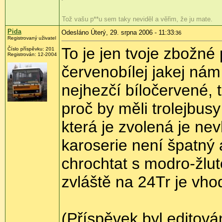
Tož vašu p**u sem taky neviděl a věřim, že ju mate.
Pida
Odesláno Úterý, 29. srpna 2006 - 11:33
:36
Registrovaný uživatel
To je jen tvoje zbožné 
Číslo příspěvku: 201
Registrován: 12-2004
červenobílej jakej nám 
nejhezčí bíločervené, 
proč by měli trolejbus
která je zvolená je ne
karoserie není špatný
chrochtat s modro-žluto
zvláště na 24Tr je vh
(Příspěvek byl editová