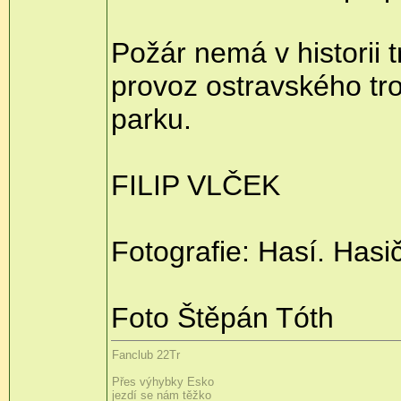
Požár nemá v historii
provoz ostravského tro
parku.
FILIP VLČEK
Fotografie: Hasí. Hasič
Foto Štěpán Tóth
Fanclub 22Tr
Přes výhybky Esko
jezdí se nám těžko