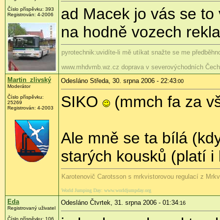
ad Macek jo vás se to 
Číslo příspěvku: 393
Registrován: 4-2006
na hodně vozech rekla
pyrotechnik:uvidíte-li mě utíkat snažte se me předběhno
www.mhdvmb.wz.cz doprava v severovýchodních Čech
Martin_zlivský
Odesláno Středa, 30. srpna 2006 - 22:43
:00
Moderátor
SIKO
(mmch fa za vš
Číslo příspěvku:
25269
Registrován: 4-2003
Ale mně se ta bílá (kd
starých kousků (platí i
Karotenovič Carotsson s mrkvistorovou regulací z Mrk
World Jumping Day: www.worldjumpday.org
Eda
Odesláno Čtvrtek, 31. srpna 2006 - 01:34
:16
Registrovaný uživatel
Číslo příspěvku: 106