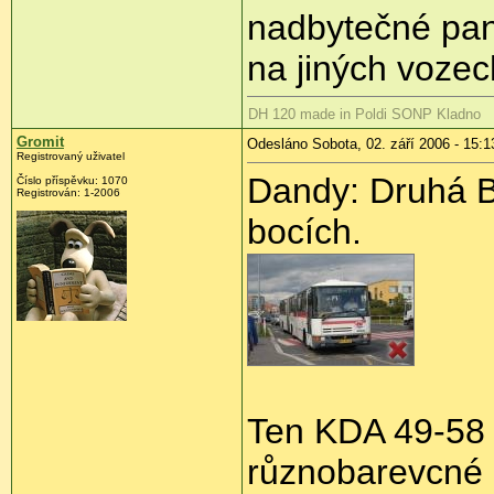
nadbytečné pane
na jiných vozec
DH 120 made in Poldi SONP Kladno
Gromit
Odesláno Sobota, 02. září 2006 - 15:1
Registrovaný uživatel
Dandy: Druhá B
Číslo příspěvku: 1070
Registrován: 1-2006
bocích.
Ten KDA 49-58 j
různobarevcné 