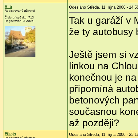
R_b
Odesláno Středa, 11. října 2006 - 14:5
Registrovaný uživatel
Tak u garáží v 
Číslo příspěvku: 713
Registrován: 3-2005
že ty autobusy
Ještě jsem si v
linkou na Chlo
konečnou je na 
připomíná auto
betonových pane
současnou kone
až později?
Fikajs
Odesláno Středa, 11. října 2006 - 23:1
Registrovaný uživatel