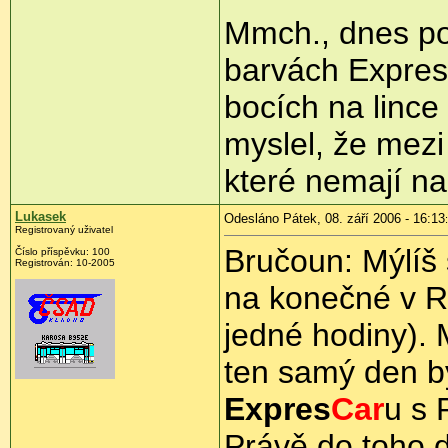
Mmch., dnes po
barvách Expres
bocích na linc
myslel, že mezi 
které nemají n
Lukasek
Odesláno Pátek, 08. září 2006 - 16:13
Registrovaný uživatel
Bručoun: Mýlíš
Číslo příspěvku: 100
Registrován: 10-2005
na konečné v Ro
jedné hodiny).
ten samý den b
Expres
Car
u s
Právě do toho 