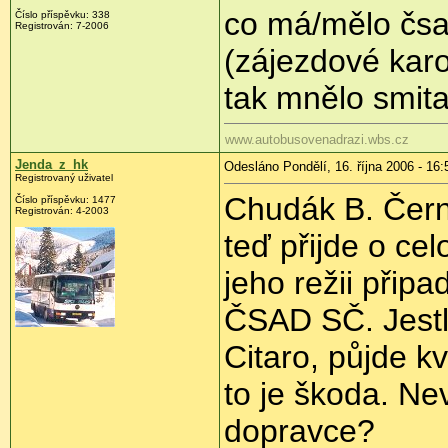
co má/mělo čsa
Číslo příspěvku: 338
Registrován: 7-2006
(zájezdové karo
tak mnělo smita
www.autobusovenadrazi.wbs.cz
Jenda_z_hk
Odesláno Pondělí, 16. října 2006 - 16:
Registrovaný uživatel
Chudák B. Čern
Číslo příspěvku: 1477
Registrován: 4-2003
teď přijde o c
jeho režii přip
ČSAD SČ. Jestl
Citaro, půjde k
to je škoda. N
dopravce?