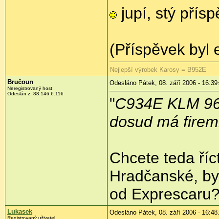
jupí, stý přís
(Příspěvek byl 
Nejlepší výrobek Karosy = B952E
Bručoun
Odesláno Pátek, 08. září 2006 - 16:39
Neregistrovaný host
Odeslán z: 88.146.6.116
"
C934E KLM 96-
dosud má firem
Chcete teda říc
Hradčanské, by
od Exprescaru
Lukasek
Odesláno Pátek, 08. září 2006 - 16:48
Registrovaný uživatel