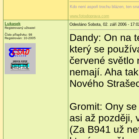
Kdo není aspoň trochu blázen, ten sn
www.fotodoprava.com
Lukasek
Odesláno Sobota, 02. září 2006 - 17:0
Registrovaný uživatel
Dandy: On na té
Číslo příspěvku: 98
Registrován: 10-2005
který se použív
červené světlo
nemají. Aha tak
Nového Strašec
Gromit: Ony se 
asi až později, 
(Za B941 už ne