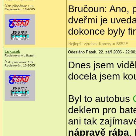
Bručoun: Ano, p
Číslo příspěvku: 102
Registrován: 10-2005
dveřmi je uved
dokonce byly fi
Nejlepší výrobek Karosy = B952E
Lukasek
Odesláno Pátek, 22. září 2006 - 22:00
Registrovaný uživatel
Dnes jsem vidě
Číslo příspěvku: 109
Registrován: 10-2005
docela jsem kou
Byl to autobus
deklem pro bate
ani tak zajímav
nápravě rába
.