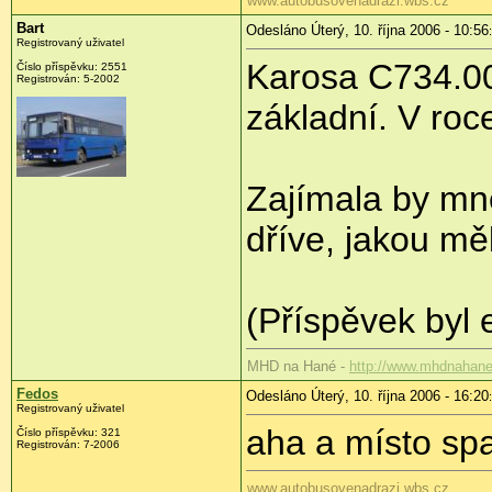
www.autobusovenadrazi.wbs.cz
Bart
Odesláno Úterý, 10. října 2006 - 10:56
Registrovaný uživatel
Karosa C734.00
Číslo příspěvku: 2551
Registrován: 5-2002
základní. V roc
Zajímala by mne
dříve, jakou mě
(Příspěvek byl 
MHD na Hané -
http://www.mhdnahane
Fedos
Odesláno Úterý, 10. října 2006 - 16:20
Registrovaný uživatel
aha a místo spa
Číslo příspěvku: 321
Registrován: 7-2006
www.autobusovenadrazi.wbs.cz