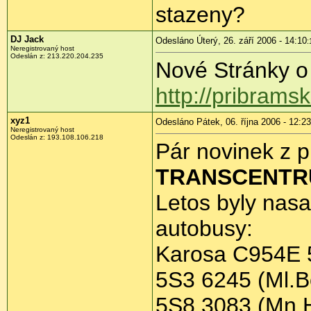
stazeny?
DJ Jack
Odesláno Úterý, 26. září 2006 - 14:10
:
Neregistrovaný host
Odeslán z: 213.220.204.235
Nové Stránky o
http://pribrams
xyz1
Odesláno Pátek, 06. října 2006 - 12:23
Neregistrovaný host
Odeslán z: 193.108.106.218
Pár novinek z 
TRANSCENTR
Letos byly nas
autobusy:
Karosa C954E 
5S3 6245 (Ml.B
5S8 3083 (Mn.H