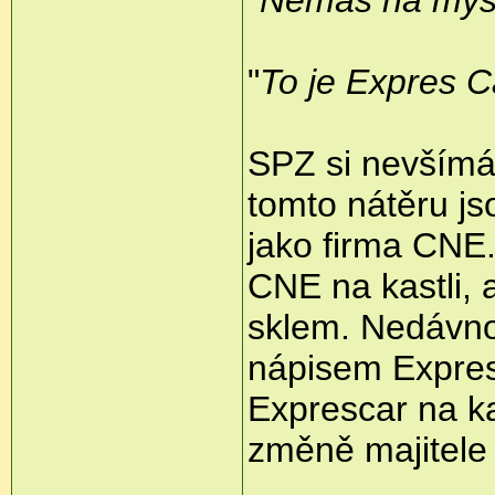
"
To je Expres C
SPZ si nevšímá
tomto nátěru js
jako firma CNE.
CNE na kastli, 
sklem. Nedávno 
nápisem Expresc
Exprescar na ka
změně majitele 