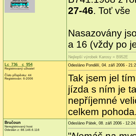
27-46
. Toť vše
Nasazovány jsou
a 16 (vždy po 
Nejlepší výrobek Karosy = B952E
Lc_736__c_954
Odesláno Pondělí, 04. září 2006 - 21:
Registrovaný uživatel
Tak jsem jel t
Číslo příspěvku: 44
Registrován: 6-2006
jízda s ním je 
nepříjemné velic
celkem pohoda
Bručoun
Odesláno Pátek, 08. září 2006 - 12:24
Neregistrovaný host
Odeslán z: 88.146.6.116
"
Nemáš na mysl