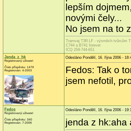
lepším dojmem,
novými čely...
No jsem na to 
Tramvaj T3R.LF - výsměch tvůrcům T
C744 a B741 forever.
ICQ 259-744-651
Jenda_z_hk
Odesláno Pondělí, 16. října 2006 - 18:
Registrovaný uživatel
Fedos: Tak o t
Číslo příspěvku: 1479
Registrován: 4-2003
jsem nefotil, p
Fedos
Odesláno Pondělí, 16. října 2006 - 19:
Registrovaný uživatel
jenda z hk:aha 
Číslo příspěvku: 340
Registrován: 7-2006