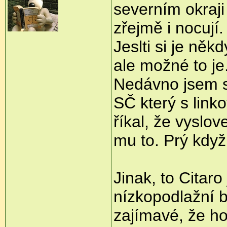
severním okraj
zřejmě i nocují.
Jeslti si je něk
ale možné to je
Nedávno jsem s
SČ který s lin
říkal, že vyslo
mu to. Prý když
Jinak, to Citaro
nízkopodlažní b
zajímavé, že ho