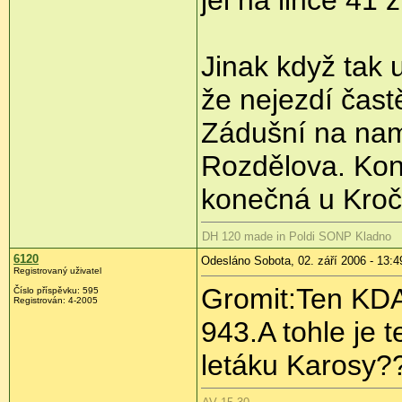
Jinak když tak 
že nejezdí častě
Zádušní na nam
Rozdělova. Kone
konečná u Kroč
DH 120 made in Poldi SONP Kladno
6120
Odesláno Sobota, 02. září 2006 - 13:4
Registrovaný uživatel
Gromit:Ten KDA
Číslo příspěvku: 595
Registrován: 4-2005
943.A tohle je 
letáku Karosy?