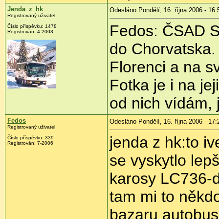
Jenda_z_hk
Odesláno Pondělí, 16. října 2006 - 16:
Registrovaný uživatel
Fedos: ČSAD SČ
Číslo příspěvku: 1478
Registrován: 4-2003
do Chorvatska. 
Florenci a na s
Fotka je i na j
od nich vídám,
Fedos
Odesláno Pondělí, 16. října 2006 - 17:
Registrovaný uživatel
jenda z hk:to i
Číslo příspěvku: 339
Registrován: 7-2006
se vyskytlo lepš
karosy LC736-
tam mi to někdo
bazaru autobusů