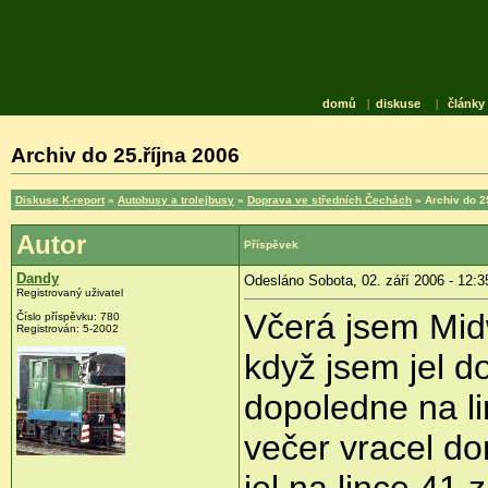
domů
|
diskuse
|
články
Archiv do 25.října 2006
Diskuse K-report
»
Autobusy a trolejbusy
»
Doprava ve středních Čechách
» Archiv do 2
Autor
Příspěvek
Dandy
Odesláno Sobota, 02. září 2006 - 12:3
Registrovaný uživatel
Včerá jsem Mid
Číslo příspěvku: 780
Registrován: 5-2002
když jsem jel d
dopoledne na li
večer vracel do
jel na lince 41