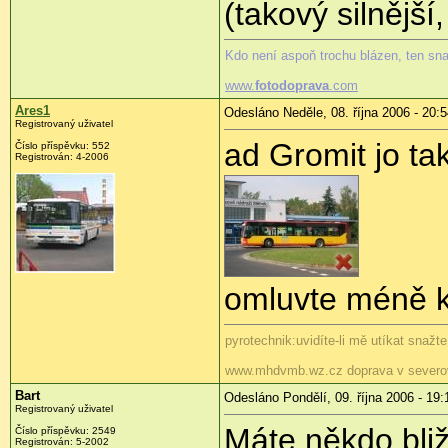
(takový silnější
Kdo není aspoň trochu blázen, ten sn
www.
fotodoprava
.com
Ares1
Odesláno Neděle, 08. října 2006 - 20:
Registrovaný uživatel
ad Gromit jo ta
Číslo příspěvku: 552
Registrován: 4-2006
omluvte méně kv
pyrotechnik:uvidíte-li mě utíkat snažt
www.mhdvmb.wz.cz doprava v severo
Bart
Odesláno Pondělí, 09. října 2006 - 19:
Registrovaný uživatel
Máte někdo bli
Číslo příspěvku: 2549
Registrován: 5-2002