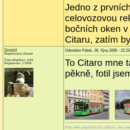
Jedno z prvníc
celovozovou re
bočních oken v 
Citaru, zatím b
Gromit
Odesláno Pátek, 06. října 2006 - 22:25
Registrovaný uživatel
To Citaro mne t
Číslo příspěvku: 1194
Registrován: 1-2006
pěkně, fotil js
Kdo není aspoň trochu blázen, ten sn