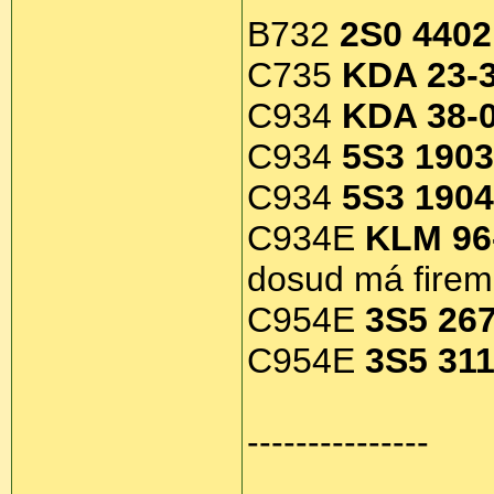
B732
2S0 4402
C735
KDA 23-
C934
KDA 38-
C934
5S3 1903
C934
5S3 1904
C934E
KLM 96
dosud má firem
C954E
3S5 26
C954E
3S5 31
---------------