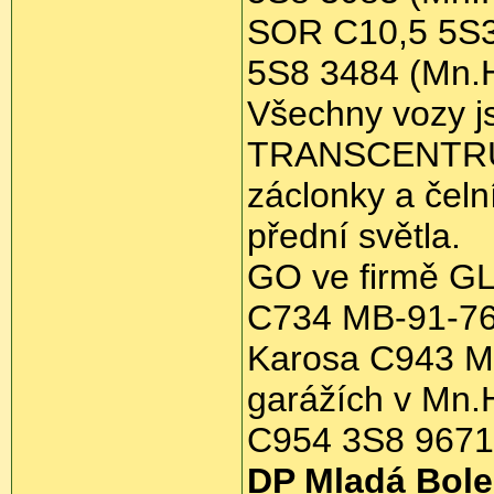
SOR C10,5 5S3 
5S8 3484 (Mn.H
Všechny vozy j
TRANSCENTRUM
záclonky a čel
přední světla.
GO ve firmě GL
C734 MB-91-76
Karosa C943 MB
garážích v Mn.Hr
C954 3S8 9671
DP Mladá Bole