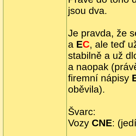
jsou dva.
Je pravda, že s
a
E
C
, ale teď 
stabilně a už d
a naopak (prá
firemní nápisy
oběvila).
Švarc:
Vozy
CNE
: (je