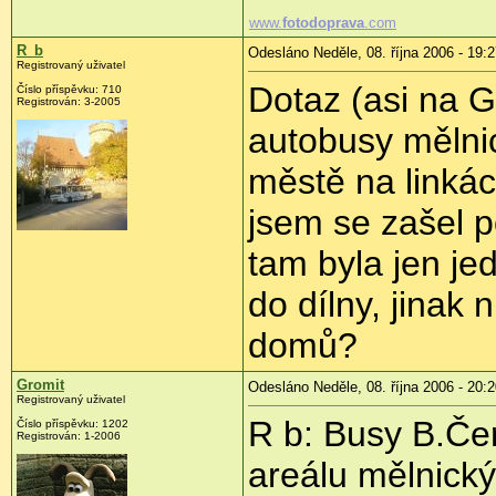
www.
fotodoprava
.com
R_b
Odesláno Neděle, 08. října 2006 - 19:
Registrovaný uživatel
Dotaz (asi na G
Číslo příspěvku: 710
Registrován: 3-2005
autobusy mělni
městě na linkác
jsem se zašel p
tam byla jen je
do dílny, jinak n
domů?
Gromit
Odesláno Neděle, 08. října 2006 - 20:
Registrovaný uživatel
R b: Busy B.Če
Číslo příspěvku: 1202
Registrován: 1-2006
areálu mělnick