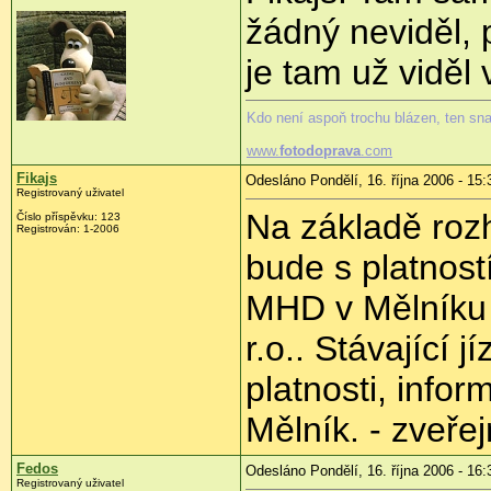
žádný neviděl, 
je tam už viděl 
Kdo není aspoň trochu blázen, ten sn
www.
fotodoprava
.com
Fikajs
Odesláno Pondělí, 16. října 2006 - 15:
Registrovaný uživatel
Na základě rozh
Číslo příspěvku: 123
Registrován: 1-2006
bude s platnost
MHD v Mělníku 
r.o.. Stávající j
platnosti, infor
Mělník. - zveř
Fedos
Odesláno Pondělí, 16. října 2006 - 16:
Registrovaný uživatel