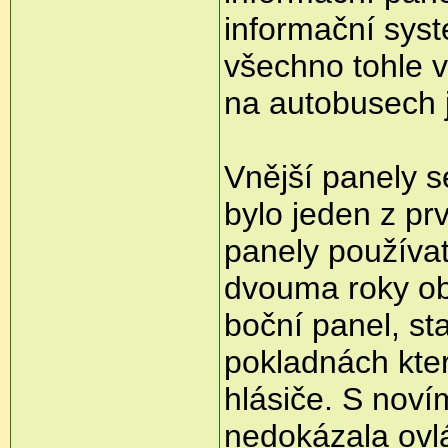
informační sys
všechno tohle v
na autobusech 
Vnější panely 
bylo jeden z pr
panely používat
dvouma roky ob
boční panel, st
pokladnách kter
hlásiče. S nov
nedokázala ovlá