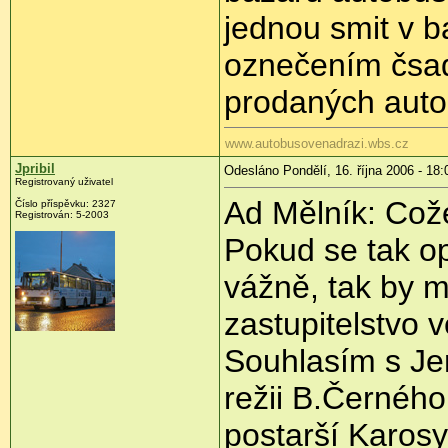
jednou smit v b
oznečením čsad.
prodaných auto
www.autobusovenadrazi.wbs.cz
Jpribil
Odesláno Pondělí, 16. října 2006 - 18:
Registrovaný uživatel
Ad Mělník: Což
Číslo příspěvku: 2327
Registrován: 5-2003
Pokud se tak o
vážně, tak by m
zastupitelstvo v
Souhlasím s Je
režii B.Černého
postarší Karo