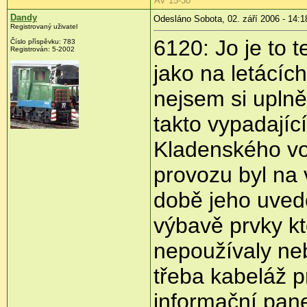
AV 15-30
Dandy
Odesláno Sobota, 02. září 2006 - 14:1
Registrovaný uživatel
6120: Jo je to 
Číslo příspěvku: 783
Registrován: 5-2002
jako na letácích
nejsem si uplně 
takto vypadajíc
Kladenského vo
provozu byl na 
době jeho uved
výbavě prvky k
nepoužívaly ne
třeba kabeláž p
informační pane