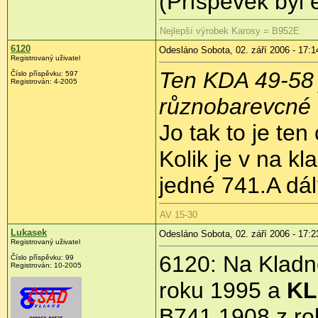
(Příspěvek byl 
Nejlepší výrobek Karosy = B952E
6120
Odesláno Sobota, 02. září 2006 - 17:1
Registrovaný uživatel
Ten KDA 49-58 j
Číslo příspěvku: 597
Registrován: 4-2005
různobarevcné 
Jo tak to je ten
Kolik je v na k
jedné 741.A dá
AV 15-30
Lukasek
Odesláno Sobota, 02. září 2006 - 17:2
Registrovaný uživatel
6120: Na Kladn
Číslo příspěvku: 99
Registrován: 10-2005
roku 1995 a
KL
B741.1908 z ro