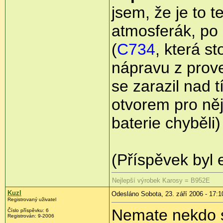
jsem, že je to 
atmosferák, po
(
C734
, která s
nápravu z prove
se zarazil nad 
otvorem pro něj,
baterie chyběli)
(Příspěvek byl 
Nejlepší výrobek Karosy = B952E
Kuzl
Odesláno Sobota, 23. září 2006 - 17:1
Registrovaný uživatel
Nemate nekdo s
Číslo příspěvku: 6
Registrován: 9-2006