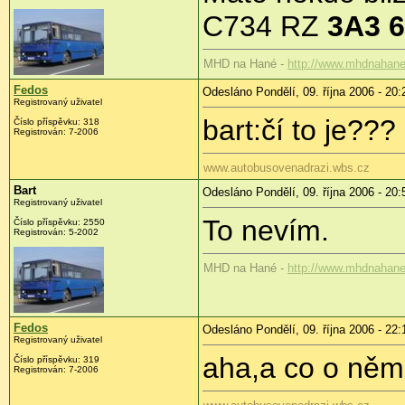
C734 RZ
3A3 
MHD na Hané -
http://www.mhdnahane
Fedos
Odesláno Pondělí, 09. října 2006 - 20:
Registrovaný uživatel
bart:čí to je???
Číslo příspěvku: 318
Registrován: 7-2006
www.autobusovenadrazi.wbs.cz
Bart
Odesláno Pondělí, 09. října 2006 - 20:
Registrovaný uživatel
To nevím.
Číslo příspěvku: 2550
Registrován: 5-2002
MHD na Hané -
http://www.mhdnahane
Fedos
Odesláno Pondělí, 09. října 2006 - 22:
Registrovaný uživatel
aha,a co o něm 
Číslo příspěvku: 319
Registrován: 7-2006