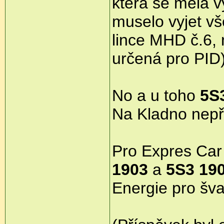
která se měla v
muselo vyjet vš
lince MHD č.6,
určená pro PID
No a u toho
5S
Na Kladno nepřiš
Pro Expres Car
1903
a
5S3 19
Energie pro šva