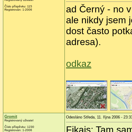
ad Černý - no 
Číslo příspěvku: 115
Registrován: 1-2006
ale nikdy jsem 
dost často potka
adresa).
odkaz
Gromit
Odesláno Středa, 11. října 2006 - 23:3
Registrovaný uživatel
Fikajs: Tam sa
Číslo příspěvku: 1230
Registrován: 1-2006