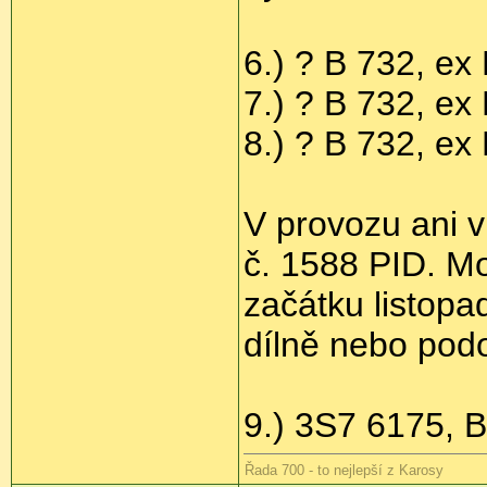
6.) ? B 732, e
7.) ? B 732, e
8.) ? B 732, e
V provozu ani v
č. 1588 PID. M
začátku listopa
dílně nebo pod
9.) 3S7 6175, 
Řada 700 - to nejlepší z Karosy