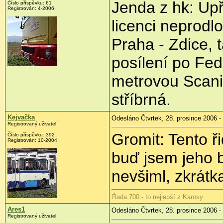
Jenda z hk: Up
Číslo příspěvku: 61
Registrován: 4-2006
licenci neprodlo
Praha - Zdice, 
posílení po Fed
metrovou Scanii
stříbrná.
Kejvačka
Odesláno Čtvrtek, 28. prosince 2006 -
Registrovaný uživatel
Gromit: Tento ř
Číslo příspěvku: 392
Registrován: 10-2004
buď jsem jeho b
nevšiml, zkrátk
Řada 700 - to nejlepší z Karosy
Ares1
Odesláno Čtvrtek, 28. prosince 2006 -
Registrovaný uživatel