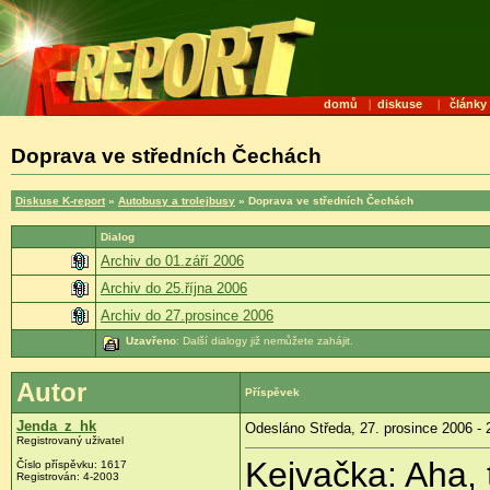
domů
|
diskuse
|
články
Doprava ve středních Čechách
Diskuse K-report
»
Autobusy a trolejbusy
» Doprava ve středních Čechách
Dialog
Archiv do 01.září 2006
Archiv do 25.října 2006
Archiv do 27.prosince 2006
Uzavřeno
: Další dialogy již nemůžete zahájit.
Autor
Příspěvek
Jenda_z_hk
Odesláno Středa, 27. prosince 2006 - 
Registrovaný uživatel
Kejvačka: Aha, 
Číslo příspěvku: 1617
Registrován: 4-2003