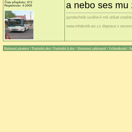
a nebo ses mu z
Číslo příspěvku: 972
Registrován: 4-2006
pyrotechnik:uvidíte-li mě utíkat snažt
www.mhdvmb.wz.cz doprava v severo
Diskusní skupiny
|
Poslední den
|
Poslední 4 dny
|
Stromové zobrazení
|
Vyhledávání
|
S