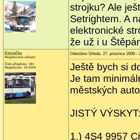
strojku? Ale ješ
Setrightem. A n
elektronické str
že už i u Štěpá
Kejvačka
Odesláno Středa, 27. prosince 2006 - 
Registrovaný uživatel
Ještě bych si d
Číslo příspěvku: 391
Registrován: 10-2004
Je tam minimál
městských auto
JISTÝ VÝSKYT
1.) 4S4 9957 C