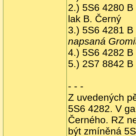
2.) 5S6 4280 B
lak B. Černý
3.) 5S6 4281 B
napsaná Gromit
4.) 5S6 4282 B
5.) 2S7 8842 B
- - -
Z uvedených pět
5S6 4282. V gará
Černého. RZ neb
být zmíněná 5S6