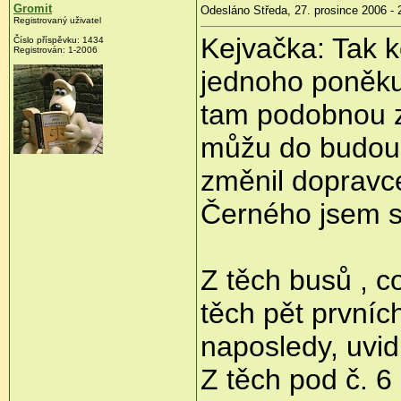
Gromit
Odesláno Středa, 27. prosince 2006 - 
Registrovaný uživatel
Kejvačka: Tak 
Číslo příspěvku: 1434
Registrován: 1-2006
jednoho poněku
tam podobnou z
můžu do budou
změnil dopravce
Černého jsem s 
Z těch busů , c
těch pět prvníc
naposledy, uvid
Z těch pod č. 6