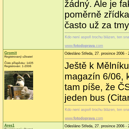
žádný. Ale je f
poměrně zřídka,
často už za tmy
Kdo není aspoň trochu blázen, ten sn
www.
fotodoprava
.com
Gromit
Odesláno Středa, 27. prosince 2006 - 
Registrovaný uživatel
Ještě k Mělník
Číslo příspěvku: 1435
Registrován: 1-2006
magazín 6/06, 
tam píše, že Č
jeden bus (Cita
Kdo není aspoň trochu blázen, ten sn
www.
fotodoprava
.com
Ares1
Odesláno Středa, 27. prosince 2006 - 