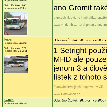
Registrovaný uživatel
ano Gromit také
Číslo příspěvku: 960
Registrován: 4-2006
pyrotechnik:uvidíte-li mě utíkat snažt
www.mhdvmb.wz.cz doprava v severo
švarc
Odesláno Čtvrtek, 28. prosince 2006 -
Registrovaný uživatel
1 Setright použ
Číslo příspěvku: 522
Registrován: 12-2005
MHD,ale pouze n
jenom 3,a člov
lístek z tohoto s
Zlatovánek=nejlepší dopravce v ČR
www.zlatovanek.cz
Switch
Odesláno Čtvrtek, 28. prosince 2006 -
Registrovaný uživatel