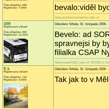
bevalo:viděl b
Číslo příspěvku: 488
Registrován: 7-2006
www.autobusovenadrazi.wbs.cz
1099
Odesláno Středa, 01. listopadu 2006 -
Registrovaný uživatel
Bevelo: ad SOR
Číslo příspěvku: 860
Registrován: 12-2003
spravnejsi by b
filialka CSAP 
Nejsympatičtější jsou mi ŠKODA a Ir
R_b
Odesláno Středa, 01. listopadu 2006 -
Registrovaný uživatel
Tak jak to v Měl
Číslo příspěvku: 743
Registrován: 3-2005