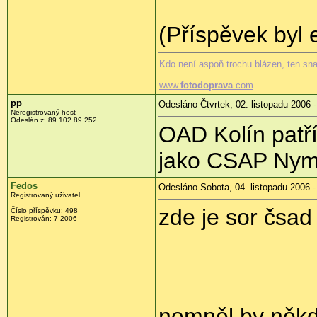
(Příspěvek byl 
Kdo není aspoň trochu blázen, ten sn
www.
fotodoprava
.com
pp
Odesláno Čtvrtek, 02. listopadu 2006 -
Neregistrovaný host
Odeslán z: 89.102.89.252
OAD Kolín patří
jako CSAP Nym
Fedos
Odesláno Sobota, 04. listopadu 2006 -
Registrovaný uživatel
zde je sor čsad
Číslo příspěvku: 498
Registrován: 7-2006
nemněl by někd