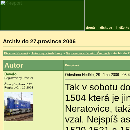
domů
|
diskuse
|
články
Archiv do 27.prosince 2006
Diskuse K-report
»
Autobusy a trolejbusy
»
Doprava ve středních Čechách
» Archiv do 2
Autor
Příspěvek
Bevelo
Odesláno Neděle, 29. října 2006 - 05:
Registrovaný uživatel
Tak v sobotu do
Číslo příspěvku: 532
Registrován: 12-2003
1504 která je j
Neratovice, tak
vzal. Nejspíš a
1520,1521 a 15