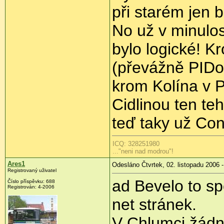
při starém jen 
No už v minulost
bylo logické! 
(převážně PIDov
krom Kolína v P
Cidlinou ten te
teď taky už Con
ICQ: 328251980
..."neni nad modrou"!
Ares1
Odesláno Čtvrtek, 02. listopadu 2006 -
Registrovaný uživatel
ad Bevelo to sp
Číslo příspěvku: 688
Registrován: 4-2006
net stránek.
V Chlumci žádná 