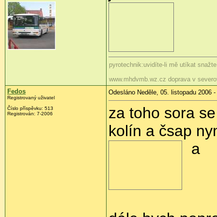
pyrotechnik:uvidíte-li mě utíkat snažt
www.mhdvmb.wz.cz doprava v severo
Fedos
Odesláno Neděle, 05. listopadu 2006 -
Registrovaný uživatel
za toho sora s
Číslo příspěvku: 513
Registrován: 7-2006
kolín a čsap n
a