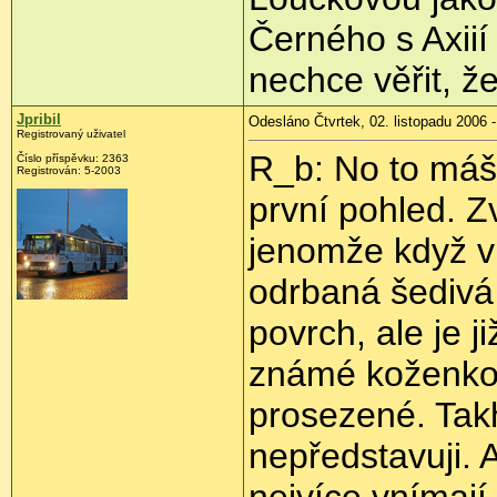
Černého s Axiií
nechce věřit, že
Jpribil
Odesláno Čtvrtek, 02. listopadu 2006 -
Registrovaný uživatel
R_b: No to máš 
Číslo příspěvku: 2363
Registrován: 5-2003
první pohled. Z
jenomže když vl
odrbaná šedivá
povrch, ale je 
známé koženkov
prosezené. Takh
nepředstavuji. A
nejvíce vnímají