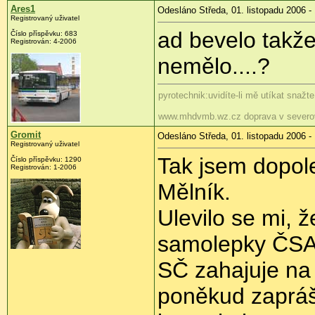
Ares1
Odesláno Středa, 01. listopadu 2006 -
Registrovaný uživatel
ad bevelo takž
Číslo příspěvku: 683
Registrován: 4-2006
nemělo....?
pyrotechnik:uvidíte-li mě utíkat snažt
www.mhdvmb.wz.cz doprava v severo
Gromit
Odesláno Středa, 01. listopadu 2006 -
Registrovaný uživatel
Tak jsem dopol
Číslo příspěvku: 1290
Registrován: 1-2006
Mělník.
Ulevilo se mi, ž
samolepky ČSA
SČ zahajuje na
poněkud zapráše