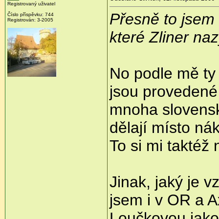
Registrovaný uživatel
Přesně to jsem 
Číslo příspěvku: 744
Registrován: 3-2005
které Zliner na
No podle mě ty 
jsou provedené 
mnoha slovenský
dělají místo ná
To si mi taktéž n
Jinak, jaký je 
jsem i v OR a A
Loučkovou jako 