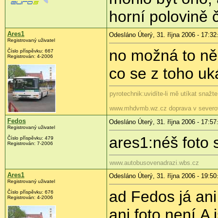
horní polovině 
Ares1
Odesláno Úterý, 31. října 2006 - 17:32
Registrovaný uživatel
no možná to něk
Číslo příspěvku: 667
Registrován: 4-2006
co se z toho uk
pyrotechnik:uvidíte-li mě utíkat snažt
www.mhdvmb.wz.cz doprava v severo
Fedos
Odesláno Úterý, 31. října 2006 - 17:57
Registrovaný uživatel
ares1:néš foto 
Číslo příspěvku: 479
Registrován: 7-2006
www.autobusovenadrazi.wbs.cz
Ares1
Odesláno Úterý, 31. října 2006 - 19:50
Registrovaný uživatel
ad Fedos já an
Číslo příspěvku: 676
Registrován: 4-2006
ani foto není.A