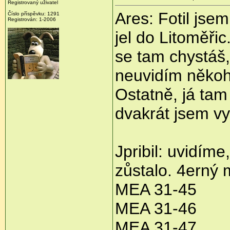
Registrovaný uživatel
Ares: Fotil jse
Číslo příspěvku: 1291
Registrován: 1-2006
jel do Litoměřic
se tam chystáš, 
neuvidím někoh
Ostatně, já tam 
dvakrát jsem vy
Jpribil: uvidím
zůstalo. 4erný 
MEA 31-45
MEA 31-46
MEA 31-47