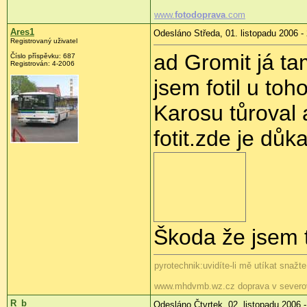
www.
fotodoprava
.com
Ares1
Odesláno Středa, 01. listopadu 2006 -
Registrovaný uživatel
ad Gromit já tam
Číslo příspěvku: 687
Registrován: 4-2006
jsem fotil u to
Karosu tůroval a
fotit.zde je důk
Škoda že jsem t
pyrotechnik:uvidíte-li mě utíkat snažt
www.mhdvmb.wz.cz doprava v severo
R_b
Odesláno Čtvrtek, 02. listopadu 2006 -