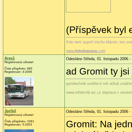
(Příspěvek byl 
Kdo není aspoň trochu blázen, ten sn
www.
fotodoprava
.com
Ares1
Odesláno Středa, 01. listopadu 2006 -
Registrovaný uživatel
ad Gromit ty jsi
Číslo příspěvku: 685
Registrován: 4-2006
pyrotechnik:uvidíte-li mě utíkat snažt
www.mhdvmb.wz.cz doprava v severo
Jpribil
Odesláno Středa, 01. listopadu 2006 -
Registrovaný uživatel
Gromit: Na jedn
Číslo příspěvku: 2361
Registrován: 5-2003