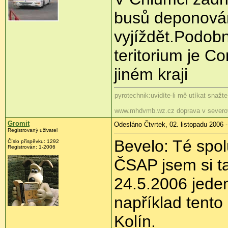
busů deponová
vyjíždět.Podob
teritorium je Co
jiném kraji
pyrotechnik:uvidíte-li mě utíkat snažt
www.mhdvmb.wz.cz doprava v severo
Gromit
Odesláno Čtvrtek, 02. listopadu 2006 -
Registrovaný uživatel
Bevelo: Té spo
Číslo příspěvku: 1292
Registrován: 1-2006
ČSAP jsem si ta
24.5.2006 jeden 
například tent
Kolín.