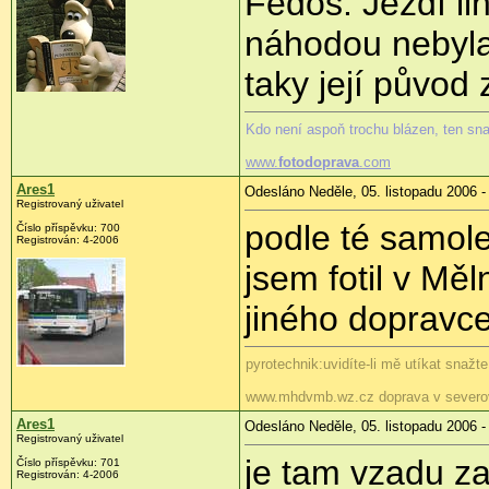
Fedos. Jezdí lin
náhodou nebyla
taky její původ 
Kdo není aspoň trochu blázen, ten sn
www.
fotodoprava
.com
Ares1
Odesláno Neděle, 05. listopadu 2006 -
Registrovaný uživatel
podle té samol
Číslo příspěvku: 700
Registrován: 4-2006
jsem fotil v Mě
jiného dopravc
pyrotechnik:uvidíte-li mě utíkat snažt
www.mhdvmb.wz.cz doprava v severo
Ares1
Odesláno Neděle, 05. listopadu 2006 -
Registrovaný uživatel
je tam vzadu za
Číslo příspěvku: 701
Registrován: 4-2006