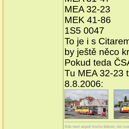
MEA 32-23
MEK 41-86
1S5 0047
To je i s Citar
by ještě něco 
Pokud teda ČSAD
Tu MEA 32-23 t
8.8.2006:
Kdo není aspoň trochu blázen, ten sn