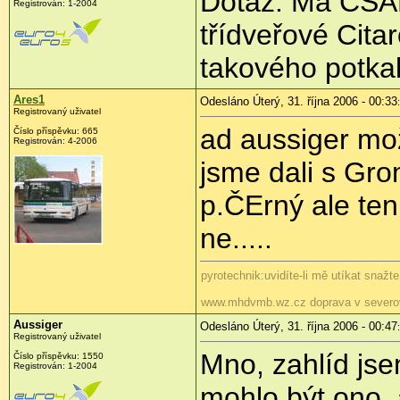
Dotaz: Má ČSAD
Registrován: 1-2004
třídveřové Cit
takového potkal
Ares1
Odesláno Úterý, 31. října 2006 - 00:33
Registrovaný uživatel
ad aussiger mož
Číslo příspěvku: 665
Registrován: 4-2006
jsme dali s Gro
p.ČErný ale te
ne.....
pyrotechnik:uvidíte-li mě utíkat snažt
www.mhdvmb.wz.cz doprava v severo
Aussiger
Odesláno Úterý, 31. října 2006 - 00:47
Registrovaný uživatel
Mno, zahlíd jse
Číslo příspěvku: 1550
Registrován: 1-2004
mohlo být ono, 