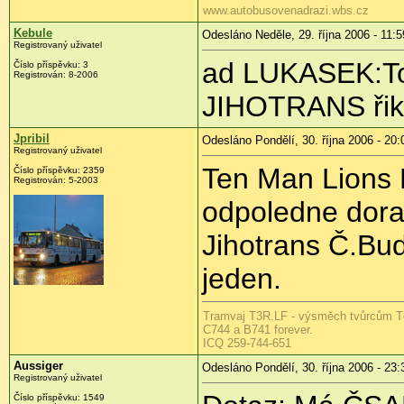
www.autobusovenadrazi.wbs.cz
Kebule
Odesláno Neděle, 29. října 2006 - 11:5
Registrovaný uživatel
ad LUKASEK:T
Číslo příspěvku: 3
Registrován: 8-2006
JIHOTRANS řik
Jpribil
Odesláno Pondělí, 30. října 2006 - 20:
Registrovaný uživatel
Ten Man Lions 
Číslo příspěvku: 2359
Registrován: 5-2003
odpoledne dora
Jihotrans Č.Bud
jeden.
Tramvaj T3R.LF - výsměch tvůrcům T
C744 a B741 forever.
ICQ 259-744-651
Aussiger
Odesláno Pondělí, 30. října 2006 - 23:
Registrovaný uživatel
Číslo příspěvku: 1549