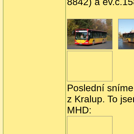
8842) a ev.č.1
Poslední snímek
z Kralup. To js
MHD: