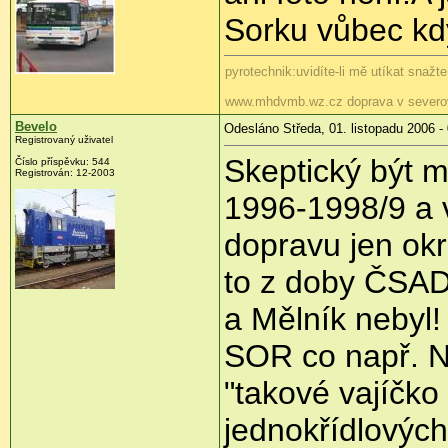
Sorku vůbec kd
pyrotechnik:uvidíte-li mě utíkat snažt
www.mhdvmb.wz.cz doprava v severo
Bevelo
Odesláno Středa, 01. listopadu 2006 -
Registrovaný uživatel
Skeptický být m
Číslo příspěvku: 544
Registrován: 12-2003
1996-1998/9 a v
dopravu jen okr
to z doby ČSAD
a Mělník nebyl!
SOR co např. 
"takové vajíčk
jednokřídlových