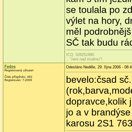
se toulala po z
výlet na hory, 
měl podrobnějš
SČ tak budu rá
ICQ: 328251980
..."neni nad modrou"!
Fedos
Odesláno Neděle, 29. října 2006 - 08:
Registrovaný uživatel
bevelo:čsad sč.
Číslo příspěvku: 462
Registrován: 7-2006
(rok,barva,mod
dopravce,kolik j
jo a v brandýse
karosu 2S1 76