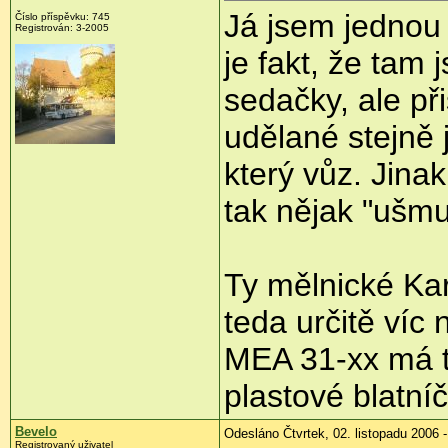
Já jsem jednou 
Číslo příspěvku: 745
Registrován: 3-2005
je fakt, že tam
sedačky, ale při
udělané stejně 
který vůz. Jinak
tak nějak "ušmu
Ty mělnické Ka
teda určitě víc
MEA 31-xx má t
plastové blatníč
Bevelo
Odesláno Čtvrtek, 02. listopadu 2006 -
Registrovaný uživatel