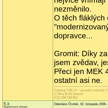
nezměnilo.
O těch fláklých
"modernizovaný
dopravce...
Gromit: Díky za
jsem zvědav, jes
Přeci jen MEK 4
ostatní asi ne.
Tramvaj T3R.LF - výsměch tvůrcům T
C744 a B741 forever.
ICQ 259-744-651
R_b
Odesláno Čtvrtek, 02. listopadu 2006 -
Registrovaný uživatel