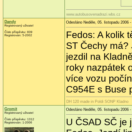
www.autobusovenadrazi.wbs.cz
Dandy
Odesláno Neděle, 05. listopadu 2006 -
Registrovaný uživatel
Fedos: A kolik
Číslo příspěvku: 839
Registrován: 5-2002
ST Čechy má? 
jezdil na Kladně
roky nazpátek o
více vozu počín
C954E s Buse p
DH 120 made in Poldi SONP Kladno
Gromit
Odesláno Neděle, 05. listopadu 2006 -
Registrovaný uživatel
U ČSAD SČ je j
Číslo příspěvku: 1312
Registrován: 1-2006