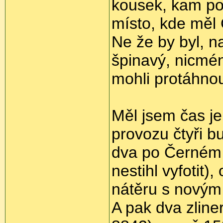
kousek, kam pot
místo, kde měl 
Ne že by byl, n
špinavý, nicmé
mohli protáhno
Měl jsem čas j
provozu čtyři b
dva po Černém 
nestihl vyfotit
nátěru s novým
A pak dva zline