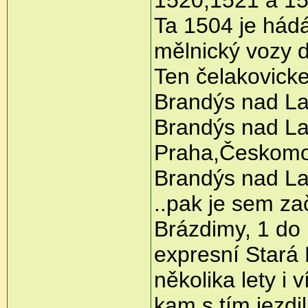
Ta 1504 je hád
mělnický vozy d
Ten čelakovicke
Brandýs nad La
Brandýs nad La
Praha,Českomo
Brandýs nad La
..pak je sem za
Brázdimy, 1 do
expresní Stará 
několika lety i
kam s tím jezdi