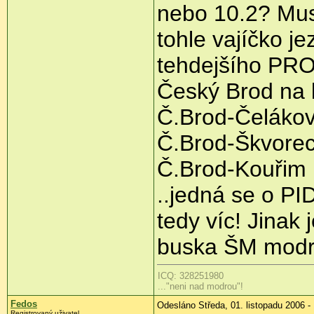
nebo 10.2? Mus
tohle vajíčko j
tehdejšího PRO
Český Brod na 
Č.Brod-Čelákov
Č.Brod-Škvore
Č.Brod-Kouřim
..jedná se o PI
tedy víc! Jinak 
buska ŠM modrá 
ICQ: 328251980
..."neni nad modrou"!
Fedos
Odesláno Středa, 01. listopadu 2006 -
Registrovaný uživatel