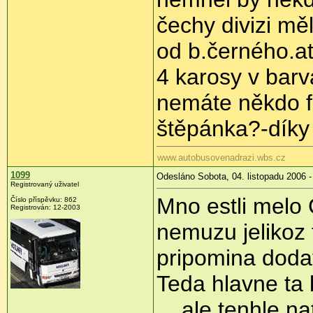
čechy divizi mě
od b.černého.at
4 karosy v barv
nemáte někdo f
štěpánka?-díky
www.autobusovenadrazi.wbs.cz
1099
Odesláno Sobota, 04. listopadu 2006 -
Registrovaný uživatel
Mno estli melo
Číslo příspěvku: 862
Registrován: 12-2003
nemuzu jelikoz 
pripomina dodav
Teda hlavne ta 
... ale tenhle 