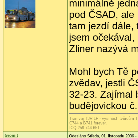
minimálně jedn
pod ČSAD, ale 
tam jezdí dále, 
jsem očekával, 
Zliner nazývá m
Mohl bych Tě p
zvědav, jestli
32-23. Zajímal 
budějovickou č.
Tramvaj T3R.LF - výsměch tvůrcům T
C744 a B741 forever.
ICQ 259-744-651
Gromit
Odesláno Středa, 01. listopadu 2006 -