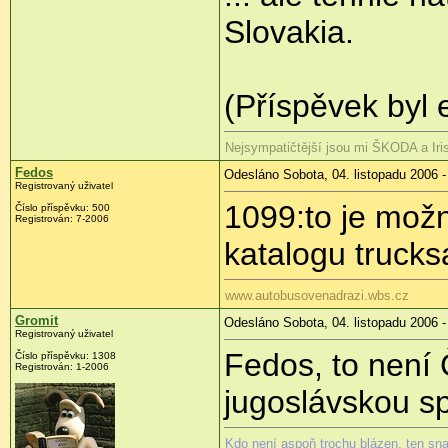
Slovakia.
(Příspěvek byl 
Nejsympatičtější jsou mi ŠKODA a Ir
Fedos
Odesláno Sobota, 04. listopadu 2006 -
Registrovaný uživatel
1099:to je možn
Číslo příspěvku: 500
Registrován: 7-2006
katalogu trucks
www.autobusovenadrazi.wbs.cz
Gromit
Odesláno Sobota, 04. listopadu 2006 -
Registrovaný uživatel
Fedos, to není
Číslo příspěvku: 1308
Registrován: 1-2006
jugoslávskou sp
Kdo není aspoň trochu blázen, ten sn