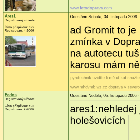
www.
fotodoprava
.com
Ares1
Odesláno Sobota, 04. listopadu 2006 -
Registrovaný uživatel
ad Gromit to je
Číslo příspěvku: 699
Registrován: 4-2006
zmínka v Dopra
na autotecu tuš
karosu mám ně
pyrotechnik:uvidíte-li mě utíkat snažt
www.mhdvmb.wz.cz doprava v severo
Fedos
Odesláno Neděle, 05. listopadu 2006 -
Registrovaný uživatel
ares1:nehledej
Číslo příspěvku: 508
Registrován: 7-2006
holešovicích