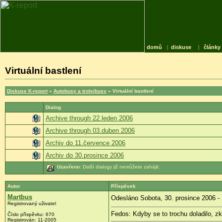
domů
|
diskuse
|
články
Virtuální bastlení
Diskuse K-report
»
Autobusy a trolejbusy
» Virtuální bastlení
Dialog
Archive through 22.leden 2006
Archive through 03.duben 2006
Archiv do 11.července 2006
Archiv do 30.prosince 2006
Uzavřeno
: Další dialogy již nemůžete zahájit.
Autor
Příspěvek
Martbus
Odesláno Sobota, 30. prosince 2006 -
Registrovaný uživatel
Fedos: Kdyby se to trochu doladilo, z
Číslo příspěvku: 670
Registrován: 11-2005