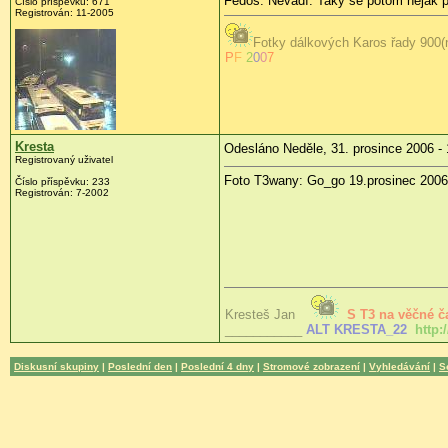
Fedos: Nevadí. Taky se potom nějak p
Číslo příspěvku: 671
Registrován: 11-2005
Fotky dálkových Karos řady 900(n
P
F
2
0
0
7
Kresta
Odesláno Neděle, 31. prosince 2006 - 
Registrovaný uživatel
Foto T3wany: Go_go 19.prosinec 2006
Číslo příspěvku: 233
Registrován: 7-2002
Kresteš Jan
S T3 na věčné ča
___________
ALT KRESTA_22
http:
Diskusní skupiny
|
Poslední den
|
Poslední 4 dny
|
Stromové zobrazení
|
Vyhledávání
|
S