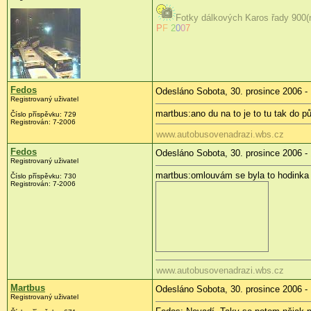
Fotky dálkových Karos řady 900(n
P
F
2
0
0
7
Fedos
Odesláno Sobota, 30. prosince 2006 -
Registrovaný uživatel
martbus:ano du na to je to tu tak do p
Číslo příspěvku: 729
Registrován: 7-2006
www.autobusovenadrazi.wbs.cz
Fedos
Odesláno Sobota, 30. prosince 2006 -
Registrovaný uživatel
martbus:omlouvám se byla to hodinka n
Číslo příspěvku: 730
Registrován: 7-2006
www.autobusovenadrazi.wbs.cz
Martbus
Odesláno Sobota, 30. prosince 2006 -
Registrovaný uživatel