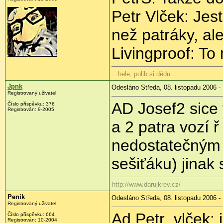
Petr Vlček: Jest
než patráky, al
Livingproof: To
...hele, polib si dědu...
Jpnk
Odesláno Středa, 08. listopadu 2006 -
Registrovaný uživatel
AD Josef2 sice 
Číslo příspěvku: 376
Registrován: 9-2005
a 2 patra vozí 
nedostatečným 
sešiťáku) jinak 
http://www.darujkrev.cz/
Penik
Odesláno Středa, 08. listopadu 2006 -
Registrovaný uživatel
Ad Petr_vlček: 
Číslo příspěvku: 664
Registrován: 10-2004