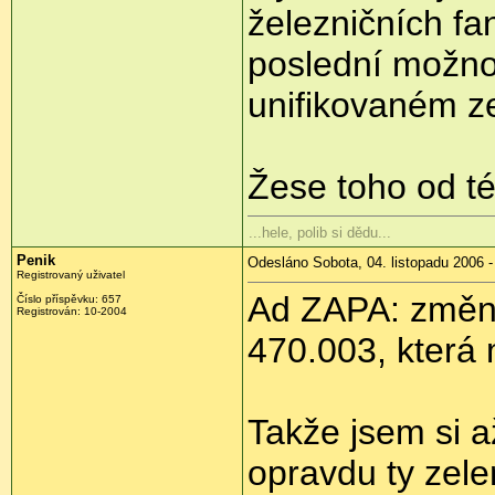
železničních fa
poslední možnos
unifikovaném ze
Žese toho od té
...hele, polib si dědu...
Penik
Odesláno Sobota, 04. listopadu 2006 -
Registrovaný uživatel
Ad ZAPA: změnil
Číslo příspěvku: 657
Registrován: 10-2004
470.003, která 
Takže jsem si 
opravdu ty zele