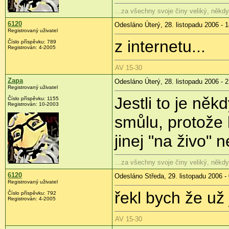
...za všechny svoje činy veliký, někd
6120
Odesláno Úterý, 28. listopadu 2006 - 
Registrovaný uživatel
z internetu...
Číslo příspěvku: 789
Registrován: 4-2005
AV 15-30
Zapa
Odesláno Úterý, 28. listopadu 2006 - 
Registrovaný uživatel
Jestli to je něk
Číslo příspěvku: 1155
Registrován: 10-2003
smůlu, protože
jinej "na živo" n
...za všechny svoje činy veliký, někd
6120
Odesláno Středa, 29. listopadu 2006 -
Registrovaný uživatel
řekl bych že už 
Číslo příspěvku: 792
Registrován: 4-2005
AV 15-30