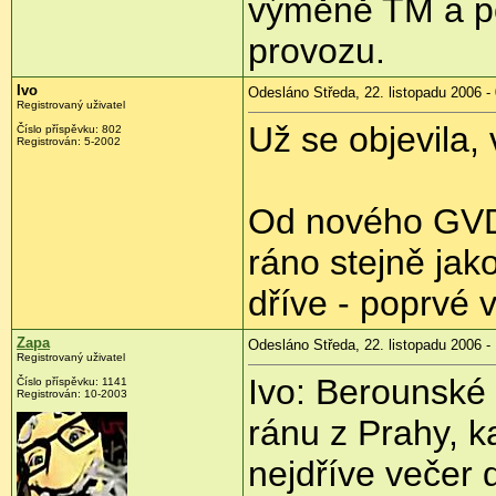
výměně TM a po
provozu.
Ivo
Odesláno Středa, 22. listopadu 2006 -
Registrovaný uživatel
Už se objevila, 
Číslo příspěvku: 802
Registrován: 5-2002
Od nového GVD 
ráno stejně jak
dříve - poprvé 
Zapa
Odesláno Středa, 22. listopadu 2006 -
Registrovaný uživatel
Ivo: Berounské 
Číslo příspěvku: 1141
Registrován: 10-2003
ránu z Prahy, k
nejdříve večer d