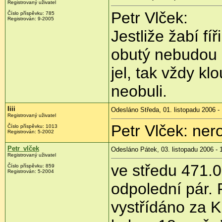
Registrovaný uživatel
Petr Vlček:
Číslo příspěvku: 785
Registrován: 9-2005
Jestliže žabí fí
obutý nebudou 
jel, tak vždy kl
neobuli.
Iiii
Odesláno Středa, 01. listopadu 2006 -
Registrovaný uživatel
Petr Vlček: ne
Číslo příspěvku: 1013
Registrován: 5-2002
Petr_vlček
Odesláno Pátek, 03. listopadu 2006 - 
Registrovaný uživatel
ve středu 471.0
Číslo příspěvku: 859
Registrován: 5-2004
odpolední pár.
vystřídáno za K