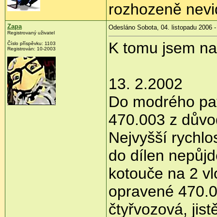
rozhozeně nevid
Zapa
Odesláno Sobota, 04. listopadu 2006 -
Registrovaný uživatel
K tomu jsem naš
Číslo příspěvku: 1103
Registrován: 10-2003
13. 2.2002
Do modrého pat
470.003 z důvo
Nejvyšší rychlo
do dílen nepůj
kotouče na 2 v
opravené 470.0
čtyřvozová, jistě