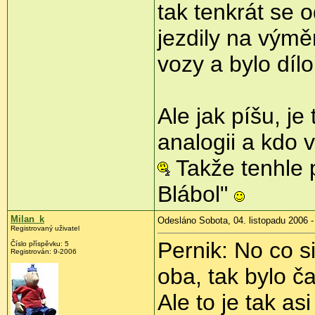
tak tenkrát se 
jezdily na výmě
vozy a bylo díl
Ale jak píšu, j
analogii a kdo v
Takže tenhle 
Blábol"
Milan_k
Odesláno Sobota, 04. listopadu 2006 -
Registrovaný uživatel
Pernik: No co si
Číslo příspěvku: 5
Registrován: 9-2006
oba, tak bylo č
Ale to je tak as