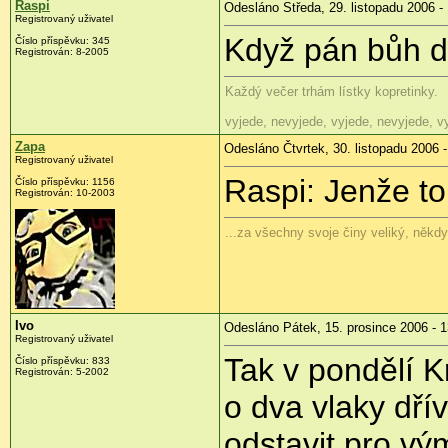
Raspi
Odesláno Středa, 29. listopadu 2006 -
Registrovaný uživatel
Když pán bůh dá
Číslo příspěvku: 345
Registrován: 8-2005
Každý večer trhám lístky kopretinky.
vyjede, nevyjede, vyjede, nevyjede, vyj
Zapa
Odesláno Čtvrtek, 30. listopadu 2006 -
Registrovaný uživatel
Raspi: Jenže to
Číslo příspěvku: 1156
Registrován: 10-2003
...za všechny svoje činy veliký, někd
Ivo
Odesláno Pátek, 15. prosince 2006 - 1
Registrovaný uživatel
Tak v pondělí 
Číslo příspěvku: 833
Registrován: 5-2002
o dva vlaky dří
odstavit pro vý