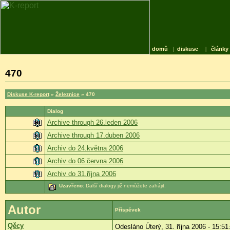
domů
|
diskuse
|
články
470
Diskuse K-report
»
Železnice
» 470
Dialog
Archive through 26.leden 2006
Archive through 17.duben 2006
Archiv do 24.května 2006
Archiv do 06.června 2006
Archiv do 31.října 2006
Uzavřeno
: Další dialogy již nemůžete zahájit.
Autor
Příspěvek
Qěcy
Odesláno Úterý, 31. října 2006 - 15:51