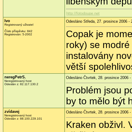
libeňskym depu
http://fotodoupe.net
Ivo
Odesláno Středa, 27. prosince 2006 - 
Registrovaný uživatel
Copak je momen
Číslo příspěvku: 842
Registrován: 5-2002
roky) se modré 
instalovány no
větší spolehlivo
neregPetrS.
Odesláno Čtvrtek, 28. prosince 2006 -
Neregistrovaný host
Odeslán z: 82.117.130.2
Problém jsou p
by to mělo být 
zvídavej
Odesláno Čtvrtek, 28. prosince 2006 -
Neregistrovaný host
Odeslán z: 88.100.229.101
Kraken obživl. 