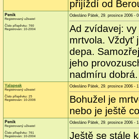
přijíždí od Bero
Penik
Odesláno Pátek, 29. prosince 2006 - 0
Registrovaný uživatel
Ad zvídavej: vy 
Číslo příspěvku: 760
Registrován: 10-2004
mrtvola. Vždyť 
depa. Samozřejm
jeho provozusc
nadmíru dobrá.
Yalapeak
Odesláno Pátek, 29. prosince 2006 - 1
Registrovaný uživatel
Bohužel je mrtv
Číslo příspěvku: 25
Registrován: 10-2006
nebo je ještě c
Penik
Odesláno Pátek, 29. prosince 2006 - 1
Registrovaný uživatel
Ještě se stále k
Číslo příspěvku: 761
Registrován: 10-2004