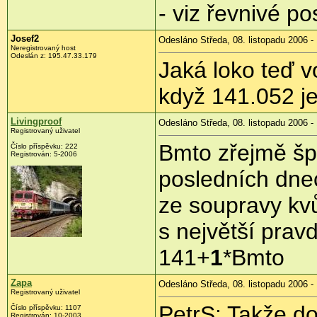
- viz řevnivé po
Josef2
Odesláno Středa, 08. listopadu 2006 -
Neregistrovaný host
Odeslán z: 195.47.33.179
Jaká loko teď v
když 141.052 j
Livingproof
Odesláno Středa, 08. listopadu 2006 -
Registrovaný uživatel
Bmto zřejmě šp
Číslo příspěvku: 222
Registrován: 5-2006
posledních dne
ze soupravy kvů
s největší pra
141+
1
*Bmto
Zapa
Odesláno Středa, 08. listopadu 2006 -
Registrovaný uživatel
PetrS: Takže do
Číslo příspěvku: 1107
Registrován: 10-2003