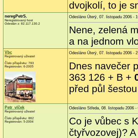
dvojkolí, to je 
neregPetrS.
Odesláno Úterý, 07. listopadu 2006 - 
Neregistrovaný host
Odeslán z: 82.117.130.2
Nene, zelená m
a na jednom vl
Vbc
Odesláno Úterý, 07. listopadu 2006 - 
Registrovaný uživatel
Dnes navečer p
Číslo příspěvku: 793
Registrován: 6-2005
363 126 + B +
před půl šestou
Petr_vlček
Odesláno Středa, 08. listopadu 2006 -
Registrovaný uživatel
Co je vůbec s 
Číslo příspěvku: 862
Registrován: 5-2004
čtyřvozovej)? A