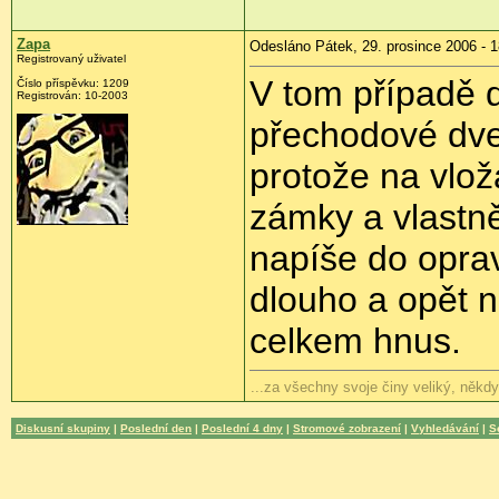
Zapa
Odesláno Pátek, 29. prosince 2006 - 1
Registrovaný uživatel
V tom případě d
Číslo příspěvku: 1209
Registrován: 10-2003
přechodové dve
protože na vlož
zámky a vlastně
napíše do oprav,
dlouho a opět n
celkem hnus.
...za všechny svoje činy veliký, někd
Diskusní skupiny
|
Poslední den
|
Poslední 4 dny
|
Stromové zobrazení
|
Vyhledávání
|
S