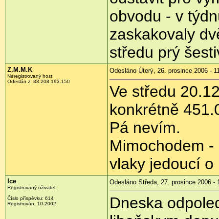
obvodu - v týdn
zaskakovaly dv
středu prý šest
Z.M.M.K
Odesláno Úterý, 26. prosince 2006 - 1
Neregistrovaný host
Odeslán z: 83.208.193.150
Ve středu 20.12
konkrétně 451.0
Pá nevím.
Mimochodem - c
vlaky jedoucí o
Ice
Odesláno Středa, 27. prosince 2006 - 
Registrovaný uživatel
Dneska odpoled
Číslo příspěvku: 614
Registrován: 10-2002