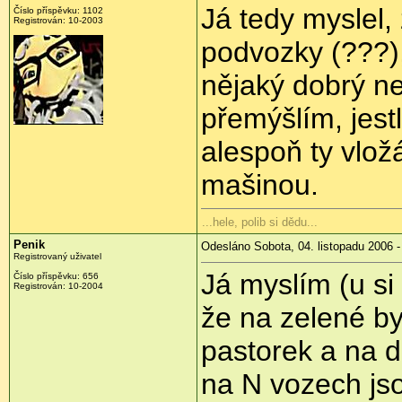
Já tedy myslel,
Číslo příspěvku: 1102
Registrován: 10-2003
podvozky (???)
nějaký dobrý ne
přemýšlím, jestl
alespoň ty vlož
mašinou.
...hele, polib si dědu...
Penik
Odesláno Sobota, 04. listopadu 2006 -
Registrovaný uživatel
Já myslím (u si
Číslo příspěvku: 656
Registrován: 10-2004
že na zelené b
pastorek a na 
na N vozech jso