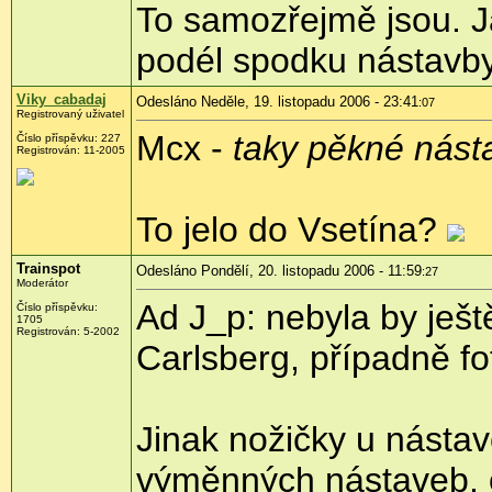
To samozřejmě jsou. Ja
podél spodku nástavby
Viky_cabadaj
Odesláno Neděle, 19. listopadu 2006 - 23:41
:07
Registrovaný uživatel
Mcx -
taky pěkné nást
Číslo příspěvku: 227
Registrován: 11-2005
To jelo do Vsetína?
Trainspot
Odesláno Pondělí, 20. listopadu 2006 - 11:59
:27
Moderátor
Ad J_p: nebyla by ještě
Číslo příspěvku:
1705
Registrován: 5-2002
Carlsberg, případně fo
Jinak nožičky u násta
výměnných nástaveb, o