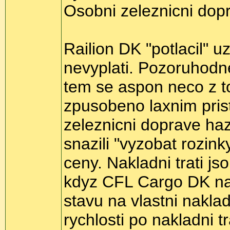
Osobni zeleznicni dopr
Railion DK "potlacil" u
nevyplati. Pozoruhodn
tem se aspon neco z to
zpusobeno laxnim pris
zeleznicni doprave haz
snazili "vyzobat rozin
ceny. Nakladni trati j
kdyz CFL Cargo DK na
stavu na vlastni naklad
rychlosti po nakladni t