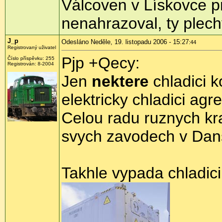
Válcoven v Lískovce p
nenahrazoval, ty plech
J_p
Odesláno Neděle, 19. listopadu 2006 - 15:27
:44
Registrovaný uživatel
Pjp +Qecy:
Číslo příspěvku: 255
Registrován: 8-2004
Jen
nektere
chladici k
elektricky chladici agre
Celou radu ruznych kra
svych zavodech v Dan
Takhle vypada chladici 