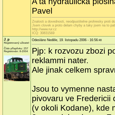
A ta hydraulicka plosi
Pavel
Znalosti a dovednosti, neodpustitelne prohresky proti 
Jsem clovek a proto delam chyby a taky jsem na to patr
http://www.rur.cz
ICQ: 30831569
J_p
Odesláno Neděle, 19. listopadu 2006 - 16:56
:48
Registrovaný uživatel
Pjp: k rozvozu zbozi p
Číslo příspěvku: 257
Registrován: 8-2004
reklammi nater.
Ale jinak celkem spravn
Jsou to vymenne nasta
pivovaru ve Fredericii
(v okoli Kodane), kde 