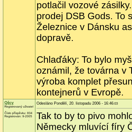
potlačil vozové zásilk
prodej DSB Gods. To s
Železnice v Dánsku asi
dopravě.
Chlaďáky: To bylo myš
oznámil, že továrna v 
výroba komplet přesun
kontejnerů v Evropě.
Qěcy
Odesláno Pondělí, 20. listopadu 2006 - 16:46
:03
Registrovaný uživatel
Tak to by to pivo moh
Číslo příspěvku: 834
Registrován: 9-2005
Německy mluvící fíry 