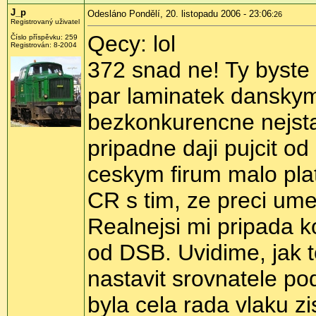
J_p
Odesláno Pondělí, 20. listopadu 2006 - 23:06
:26
Registrovaný uživatel
Qecy: lol
Číslo příspěvku: 259
Registrován: 8-2004
372 snad ne! Ty byste 
par laminatek danskym
bezkonkurencne nejsta
pripadne daji pujcit o
ceskym firum malo platn
CR s tim, ze preci umej
Realnejsi mi pripada 
od DSB. Uvidime, jak t
nastavit srovnatele po
byla cela rada vlaku z