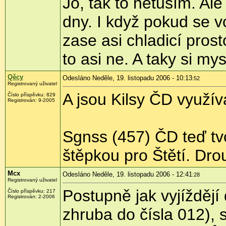
Jo, tak to netuším. Ale
dny. I když pokud se vo
zase asi chladicí pros
to asi ne. A taky si my
Qěcy
Odesláno Neděle, 19. listopadu 2006 - 10:13
:52
Registrovaný uživatel
A jsou Kilsy ČD využí
Číslo příspěvku: 829
Registrován: 9-2005
Sgnss (457) ČD teď tv
štěpkou pro Štětí. Dr
Mcx
Odesláno Neděle, 19. listopadu 2006 - 12:41
:28
Registrovaný uživatel
Postupně jak vyjíždějí
Číslo příspěvku: 217
Registrován: 2-2006
zhruba do čísla 012),