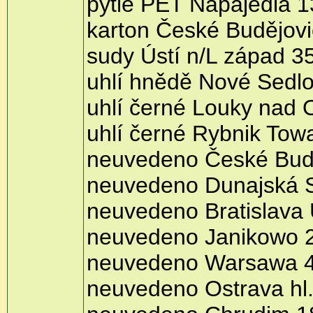
pytle PET Napajedla 1
karton České Budějovi
sudy Ústí n/L západ 3
uhlí hnědě Nové Sedl
uhlí černé Louky nad 
uhlí černé Rybnik To
neuvedeno České Budě
neuvedeno Dunajská S
neuvedeno Bratislava
neuvedeno Janikowo 
neuvedeno Warsawa 
neuvedeno Ostrava hl.