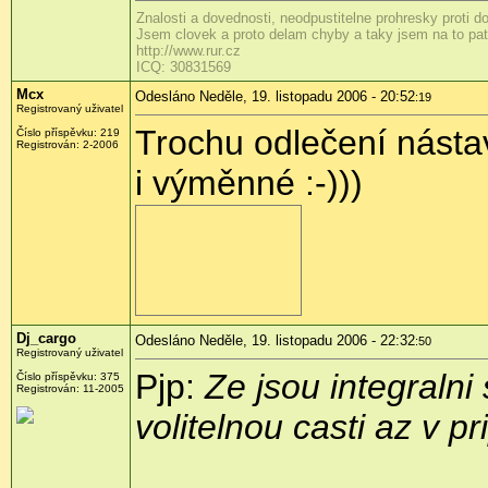
Znalosti a dovednosti, neodpustitelne prohresky proti 
Jsem clovek a proto delam chyby a taky jsem na to patr
http://www.rur.cz
ICQ: 30831569
Mcx
Odesláno Neděle, 19. listopadu 2006 - 20:52
:19
Registrovaný uživatel
Trochu odlečení násta
Číslo příspěvku: 219
Registrován: 2-2006
i výměnné :-)))
Dj_cargo
Odesláno Neděle, 19. listopadu 2006 - 22:32
:50
Registrovaný uživatel
Pjp:
Ze jsou integralni
Číslo příspěvku: 375
Registrován: 11-2005
volitelnou casti az v p