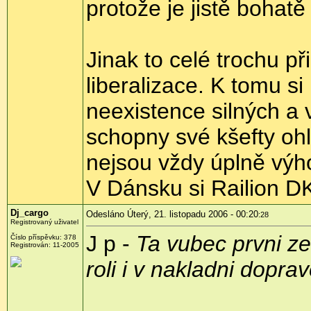
protože je jistě bohat
Jinak to celé trochu p
liberalizace. K tomu s
neexistence silných a v
schopny své kšefty ohlí
nejsou vždy úplně výh
V Dánsku si Railion D
Dj_cargo
Odesláno Úterý, 21. listopadu 2006 - 00:20
:28
Registrovaný uživatel
J p -
Ta vubec prvni z
Číslo příspěvku: 378
Registrován: 11-2005
roli i v nakladni dopra