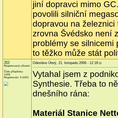
jiní dopravci mimo GC.
povolili silniční meg
dopravou na železnici
zrovna Švédsko není z
problémy se silnicemi 
to těžko může stát pol
353
Odesláno Úterý, 21. listopadu 2006 - 12:18
:11
Registrovaný uživatel
Vytahal jsem z podnik
Číslo příspěvku:
1409
Registrován: 5-2002
Synthesie. Třeba to ně
dnešního rána:
Materiál Stanice Nett