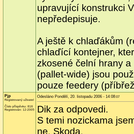
upravující konstrukci
nepředepisuje.
A ještě k chlaďákům (r
chlaďící kontejner, kte
zkosené čelní hrany a ž
(pallet-wide) jsou pou
pouze feedery (příbřež
Pjp
Odesláno Pondělí, 20. listopadu 2006 - 14:08
:07
Registrovaný uživatel
Dik za odpovedi.
Číslo příspěvku: 816
Registrován: 12-2005
S temi nozickama jsem 
ne. Skoda.