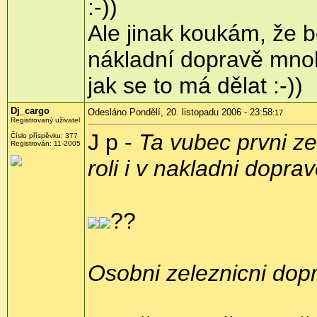
:-))
Ale jinak koukám, že b
nákladní dopravě mnoh
jak se to má dělat :-))
Dj_cargo
Odesláno Pondělí, 20. listopadu 2006 - 23:58
:17
Registrovaný uživatel
J p -
Ta vubec prvni z
Číslo příspěvku: 377
Registrován: 11-2005
roli i v nakladni dopra
??
Osobni zeleznicni dopr