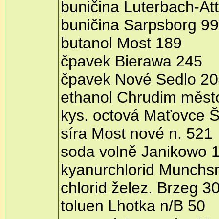
buničina Luterbach-Att
buničina Sarpsborg 99
butanol Most 189
čpavek Bierawa 245
čpavek Nové Sedlo 20
ethanol Chrudim měst
kys. octová Maťovce 
síra Most nové n. 521
soda volně Janikowo 
kyanurchlorid Munchs
chlorid želez. Brzeg 3
toluen Lhotka n/B 50