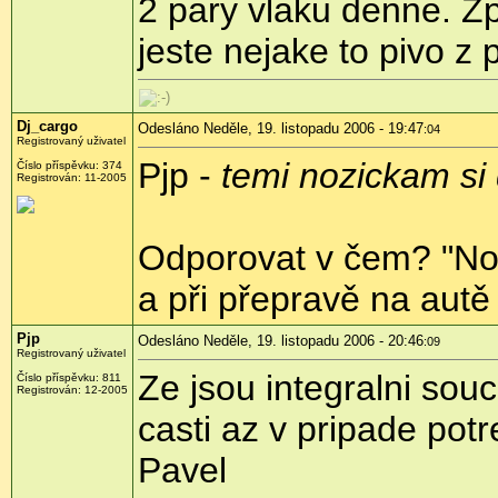
2 pary vlaku denne. Z
jeste nejake to pivo z 
Dj_cargo
Odesláno Neděle, 19. listopadu 2006 - 19:47
:04
Registrovaný uživatel
Pjp -
temi nozickam si
Číslo příspěvku: 374
Registrován: 11-2005
Odporovat v čem? "No
a při přepravě na aut
Pjp
Odesláno Neděle, 19. listopadu 2006 - 20:46
:09
Registrovaný uživatel
Ze jsou integralni souc
Číslo příspěvku: 811
Registrován: 12-2005
casti az v pripade potr
Pavel