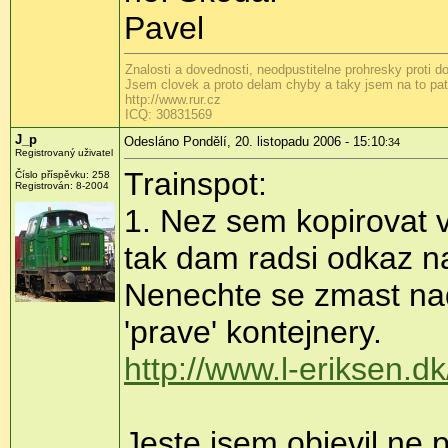
Pavel
Znalosti a dovednosti, neodpustitelne prohresky proti 
Jsem clovek a proto delam chyby a taky jsem na to patr
http://www.rur.cz
ICQ: 30831569
J_p
Odesláno Pondělí, 20. listopadu 2006 - 15:10
:34
Registrovaný uživatel
Trainspot:
Číslo příspěvku: 258
Registrován: 8-2004
1. Nez sem kopirovat 
tak dam radsi odkaz na 
Nenechte se zmast nad
'prave' kontejnery.
http://www.l-eriksen.d
Jeste jsem objevil ne p