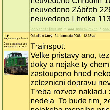
neuvedeno Chrudim 1
neuvedeno Zábřeh 22
neuvedeno Lhotka 11
www.trolejbus.cz
*
www.pshzd.wz.cz
*
www
J_p
Odesláno Úterý, 21. listopadu 2006 - 12:36
:39
Registrovaný uživatel
Trainspot:
Číslo příspěvku: 260
Registrován: 8-2004
Velke pristavy ano, tez
doky a nejake ty chemic
zastoupeno hned nekoli
zeleznicni dopravu nev
Treba rozvoz nakladu z
nedela. To bude tim, z
nejakeho mensiho pris