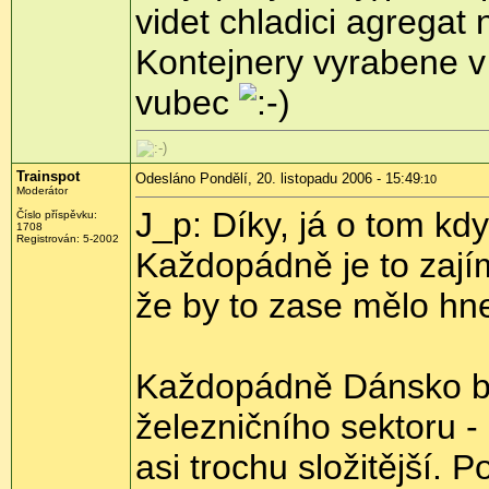
videt chladici agregat 
Kontejnery vyrabene v
vubec
Trainspot
Odesláno Pondělí, 20. listopadu 2006 - 15:49
:10
Moderátor
J_p: Díky, já o tom kdys
Číslo příspěvku:
1708
Registrován: 5-2002
Každopádně je to zajím
že by to zase mělo hn
Každopádně Dánsko by
železničního sektoru -
asi trochu složitější. 