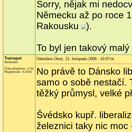
Sorry, nějak mi nedocv
Německu až po roce 18
Rakousku
).
To byl jen takový malý
Trainspot
Odesláno Úterý, 21. listopadu 2006 - 10:07
:06
Moderátor
No právě to Dánsko lib
Číslo příspěvku: 1711
Registrován: 5-2002
samo o sobě nestačí. T
těžký průmysl, velké př
Švédsko kupř. liberali
železnici taky nic moc