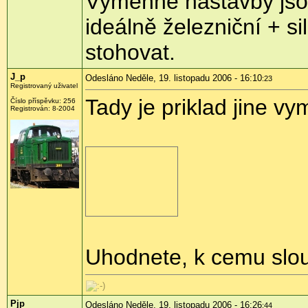
Výměnné nástavby jso
ideálně železniční + si
stohovat.
J_p
Odesláno Neděle, 19. listopadu 2006 - 16:10
:23
Registrovaný uživatel
Tady je priklad jine v
Číslo příspěvku: 256
Registrován: 8-2004
Uhodnete, k cemu slo
Pjp
Odesláno Neděle, 19. listopadu 2006 - 16:26
:44