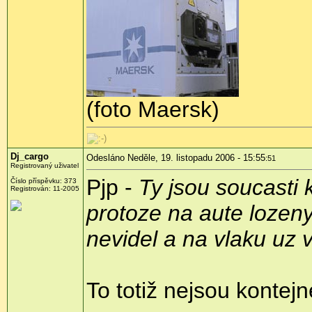
(foto Maersk)
Dj_cargo
Odesláno Neděle, 19. listopadu 2006 - 15:55
:51
Registrovaný uživatel
Pjp -
Ty jsou soucasti k
Číslo příspěvku: 373
Registrován: 11-2005
protoze na aute lozeny 
nevidel a na vlaku uz 
To totiž nejsou kontej