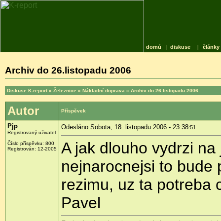
domů
|
diskuse
|
články
Archiv do 26.listopadu 2006
Diskuse K-report
»
Železnice
»
Nákladní doprava
» Archiv do 26.listopadu 2006
Autor
Příspěvek
Pjp
Odesláno Sobota, 18. listopadu 2006 - 23:38
:51
Registrovaný uživatel
A jak dlouho vydrzi n
Číslo příspěvku: 800
Registrován: 12-2005
nejnarocnejsi to bude 
rezimu, uz ta potreba c
Pavel