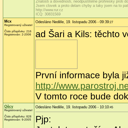
Znalosti a dovednosti, neodpustitelne prohresky proti 
Jsem clovek a proto delam chyby a taky jsem na to patr
http://www.rur.cz
ICQ: 30831569
Mcx
Odesláno Neděle, 19. listopadu 2006 - 09:39
:27
Registrovaný uživatel
ad Šari a Kils: těchto v
Číslo příspěvku: 216
Registrován: 2-2006
První informace byla ji
http://www.parostroj.
V tomto roce bude do
Qěcy
Odesláno Neděle, 19. listopadu 2006 - 10:10
:45
Registrovaný uživatel
Pjp:
Číslo příspěvku: 828
Registrován: 9-2005