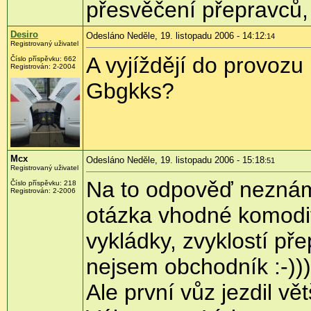
přesvěčení přepravců, 
Desiro
Odesláno Neděle, 19. listopadu 2006 - 14:12
:14
Registrovaný uživatel
A vyjíždějí do provoz
Číslo příspěvku: 662
Registrován: 2-2004
Gbgkks?
Mcx
Odesláno Neděle, 19. listopadu 2006 - 15:18
:51
Registrovaný uživatel
Na to odpověď neznám,
Číslo příspěvku: 218
Registrován: 2-2006
otázka vhodné komodit
vykládky, zvyklostí pře
nejsem obchodník :-)))
Ale první vůz jezdil v