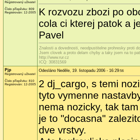
Registrovaný uživatel
K rozvozu zbozi po ob
Číslo příspěvku: 809
Registrován: 12-2005
cola ci kterej patok a
Pavel
Znalosti a dovednosti, neodpustitelne prohresky proti 
Jsem clovek a proto delam chyby a taky jsem na to patr
http://www.rur.cz
ICQ: 30831569
Pjp
Odesláno Neděle, 19. listopadu 2006 - 16:29
:56
Registrovaný uživatel
2 dj_cargo, s temi noz
Číslo příspěvku: 810
Registrován: 12-2005
tyto vymenne nastavby
nema nozicky, tak tam 
je to "docasna" zalezit
dve vrstvy.