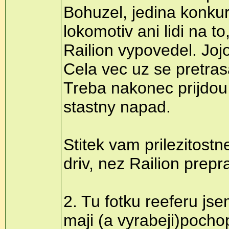
Bohuzel, jedina konku
lokomotiv ani lidi na t
Railion vypovedel. Jo
Cela vec uz se pretras
Treba nakonec prijdou
stastny napad.
Stitek vam prilezitost
driv, nez Railion prepr
2. Tu fotku reeferu js
maji (a vyrabeji)pochop