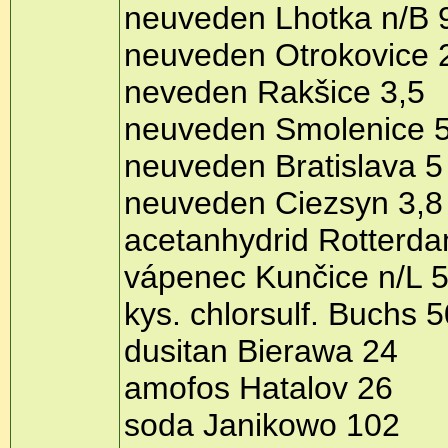
neuveden Lhotka n/B 
neuveden Otrokovice 
neveden Rakšice 3,5
neuveden Smolenice 5
neuveden Bratislava 5
neuveden Ciezsyn 3,8
acetanhydrid Rotterd
vápenec Kunčice n/L 
kys. chlorsulf. Buchs 5
dusitan Bierawa 24
amofos Hatalov 26
soda Janikowo 102