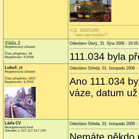
ICQ: 328251980
..."neni nad modrou"!
Vláďa_2
Odesláno Úterý, 31. října 2006 - 19:55
Registrovaný uživatel
111.034 byla př
Číslo příspěvku: 96
Registrován: 8-2006
Luboš_ct
Odesláno Středa, 01. listopadu 2006 -
Registrovaný uživatel
Ano 111.034 by
Číslo příspěvku: 3037
Registrován: 9-2002
váze, datum už
Láďa CV
Odesláno Středa, 01. listopadu 2006 -
Neregistrovaný host
Odeslán z: 217.117.217.130
Nemáte někdo n