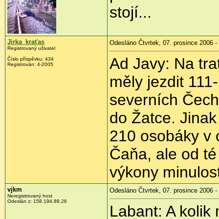
stojí...
Jirka_kraťas
Odesláno Čtvrtek, 07. prosince 2006 -
Registrovaný uživatel
Ad Javy: Na trat
Číslo příspěvku: 434
Registrován: 4-2005
měly jezdit 111
severních Čech
do Žatce. Jinak
210 osobáky v 
Čaňa, ale od té
výkony minulost
vjkm
Odesláno Čtvrtek, 07. prosince 2006 -
Neregistrovaný host
Odeslán z: 158.194.88.26
Labant: A kolik