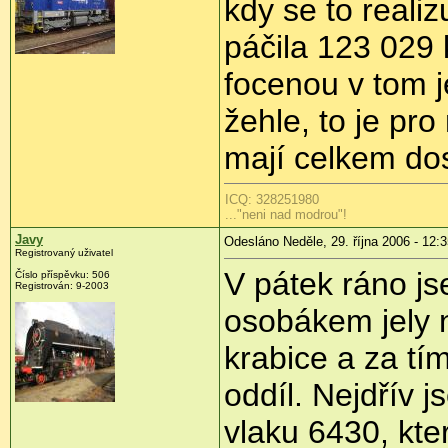
kdy se to reali
páčila 123 029 
focenou v tom j
žehle, to je pro
mají celkem dos
ICQ: 328251980
..."neni nad modrou"!
Javy
Odesláno Neděle, 29. října 2006 - 12:
Registrovaný uživatel
V pátek ráno js
Číslo příspěvku: 506
Registrován: 9-2003
osobákem jely 
krabice a za tí
oddíl. Nejdřív j
vlaku 6430, kte