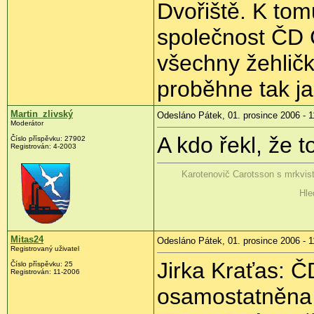
Dvořiště. K tom
společnost ČD 
všechny žehličk
proběhne tak j
Martin_zlivský
Odesláno Pátek, 01. prosince 2006 - 1
Moderátor
A kdo řekl, že 
Číslo příspěvku: 27902
Registrován: 4-2003
Karotenovič Carotsson s mrkvis
Hle
Mitas24
Odesláno Pátek, 01. prosince 2006 - 1
Registrovaný uživatel
Jirka Kraťas: 
Číslo příspěvku: 25
Registrován: 11-2006
osamostatněna 