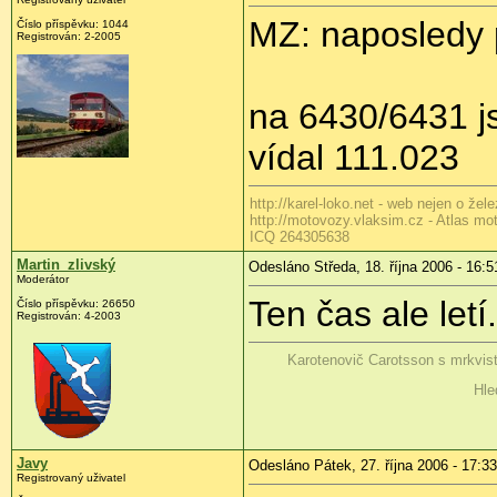
MZ: naposledy p
Číslo příspěvku: 1044
Registrován: 2-2005
na 6430/6431 j
vídal 111.023
http://karel-loko.net - web nejen o žele
http://motovozy.vlaksim.cz - Atlas m
ICQ 264305638
Martin_zlivský
Odesláno Středa, 18. října 2006 - 16:5
Moderátor
Ten čas ale letí.
Číslo příspěvku: 26650
Registrován: 4-2003
Karotenovič Carotsson s mrkvis
Hle
Javy
Odesláno Pátek, 27. října 2006 - 17:33
Registrovaný uživatel