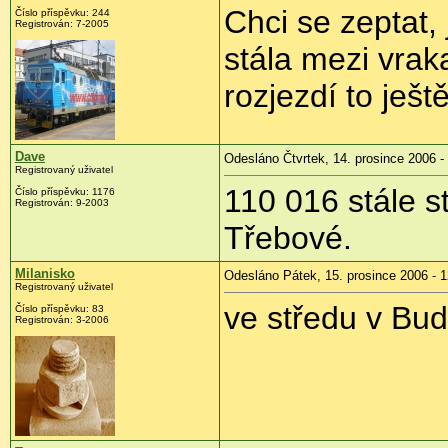
Chci se zeptat,
Číslo příspěvku: 244
Registrován: 7-2005
stála mezi vra
rozjezdí to ješt
Dave
Odesláno Čtvrtek, 14. prosince 2006 -
Registrovaný uživatel
110 016 stále s
Číslo příspěvku: 1176
Registrován: 9-2003
Třebové.
Milanisko
Odesláno Pátek, 15. prosince 2006 - 1
Registrovaný uživatel
ve středu v Bud
Číslo příspěvku: 83
Registrován: 3-2006