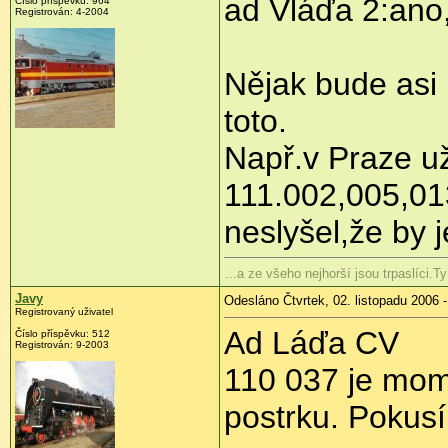
ad Vláďa 2:ano,
Číslo příspěvku: 964
Registrován: 4-2004
Nějak bude asi 
toto.
Např.v Praze už
111.002,005,01
neslyšel,že by j
...a ze všeho nejhorší jsou trpaslíci.
Javy
Odesláno Čtvrtek, 02. listopadu 2006 -
Registrovaný uživatel
Ad Láďa CV
Číslo příspěvku: 512
Registrován: 9-2003
110 037 je mom
postrku. Pokusí