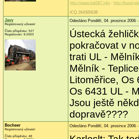
http://www.trat087.info
-
http://karel-lo
ICQ 264305638
Javy
Odesláno Pondělí, 04. prosince 2006 -
Registrovaný uživatel
Ústecká žehličk
Číslo příspěvku: 527
Registrován: 9-2003
pokračovat v n
trati UL - Měln
Mělník - Teplice
Litoměřice, Os 
Os 6431 UL - M
Jsou ještě něk
dopravě????
Bocheer
Odesláno Pondělí, 04. prosince 2006 -
Registrovaný uživatel
Karloslt: Tak t
Číslo příspěvku: 48