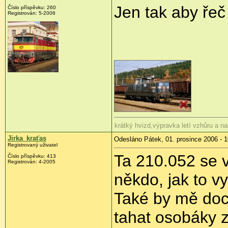
Jen tak aby řeč 
Číslo příspěvku: 260
Registrován: 5-2006
krátký hvizd,výpravka letí vzhůru a na
Jirka_kraťas
Odesláno Pátek, 01. prosince 2006 - 1
Registrovaný uživatel
Ta 210.052 se v
Číslo příspěvku: 413
Registrován: 4-2005
někdo, jak to v
Také by mě doc
tahat osobáky 