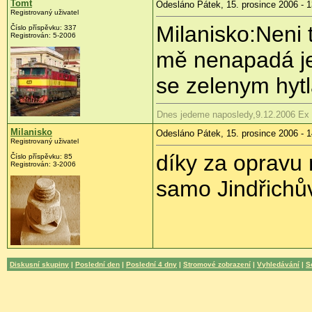
Tomt
Odesláno Pátek, 15. prosince 2006 - 1
Registrovaný uživatel
Milanisko:Neni 
Číslo příspěvku: 337
Registrován: 5-2006
mě nenapadá je
se zelenym hyt
Dnes jedeme naposledy,9.12.2006 Ex
Milanisko
Odesláno Pátek, 15. prosince 2006 - 1
Registrovaný uživatel
díky za opravu
Číslo příspěvku: 85
Registrován: 3-2006
samo Jindřichů
Diskusní skupiny
|
Poslední den
|
Poslední 4 dny
|
Stromové zobrazení
|
Vyhledávání
|
S