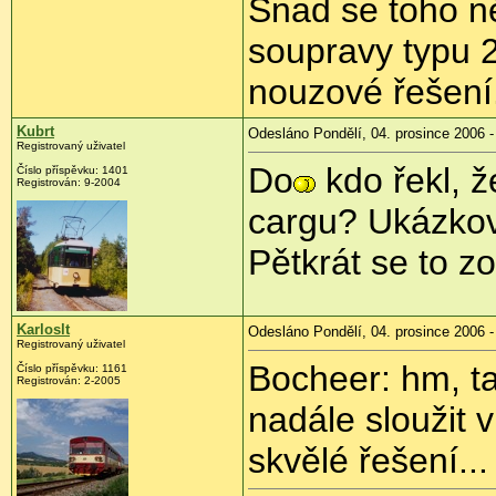
Snad se toho n
soupravy typu 
nouzové řešení
Kubrt
Odesláno Pondělí, 04. prosince 2006 -
Registrovaný uživatel
Do
kdo řekl, ž
Číslo příspěvku: 1401
Registrován: 9-2004
cargu? Ukázkový
Pětkrát se to z
Karloslt
Odesláno Pondělí, 04. prosince 2006 -
Registrovaný uživatel
Bocheer: hm, t
Číslo příspěvku: 1161
Registrován: 2-2005
nadále sloužit 
skvělé řešení...