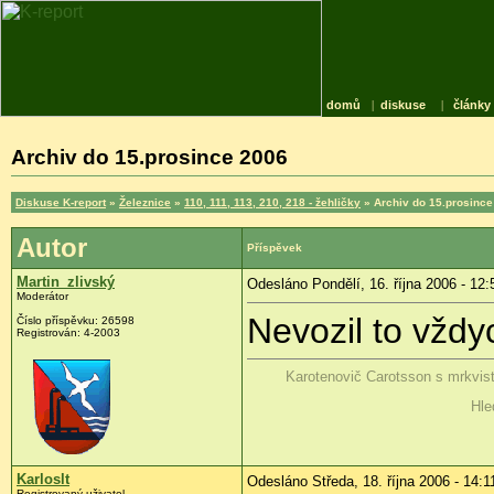
domů
|
diskuse
|
články
Archiv do 15.prosince 2006
Diskuse K-report
»
Železnice
»
110, 111, 113, 210, 218 - žehličky
» Archiv do 15.prosince
Autor
Příspěvek
Martin_zlivský
Odesláno Pondělí, 16. října 2006 - 12:
Moderátor
Nevozil to vžd
Číslo příspěvku: 26598
Registrován: 4-2003
Karotenovič Carotsson s mrkvis
Hle
Karloslt
Odesláno Středa, 18. října 2006 - 14:1
Registrovaný uživatel