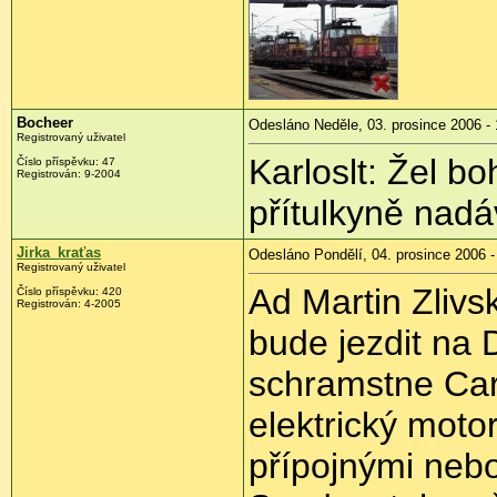
Bocheer
Odesláno Neděle, 03. prosince 2006 - 
Registrovaný uživatel
Karloslt: Žel b
Číslo příspěvku: 47
Registrován: 9-2004
přítulkyně nadáv
Jirka_kraťas
Odesláno Pondělí, 04. prosince 2006 -
Registrovaný uživatel
Ad Martin Zlivs
Číslo příspěvku: 420
Registrován: 4-2005
bude jezdit na D
schramstne Carg
elektrický moto
přípojnými nebo