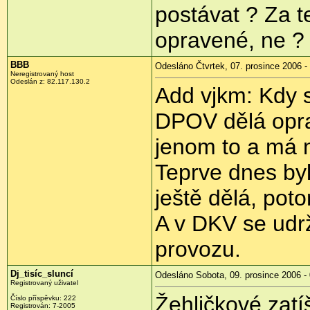
postávat ? Za 
opravené, ne ?
BBB
Odesláno Čtvrtek, 07. prosince 2006 -
Neregistrovaný host
Odeslán z: 82.117.130.2
Add vjkm: Kdy s
DPOV dělá opra
jenom to a má 
Teprve dnes byl
ještě dělá, pot
A v DKV se udrž
provozu.
Dj_tisíc_sluncí
Odesláno Sobota, 09. prosince 2006 -
Registrovaný uživatel
Žehličkové zatí
Číslo příspěvku: 222
Registrován: 7-2005