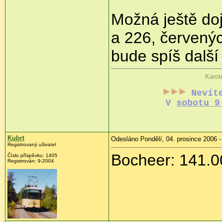
Možná ještě do
a 226, červených
bude spíš další
Karot
Nevít
V
sobotu 9
Kubrt
Odesláno Pondělí, 04. prosince 2006 -
Registrovaný uživatel
Bocheer: 141.00
Číslo příspěvku: 1405
Registrován: 9-2004