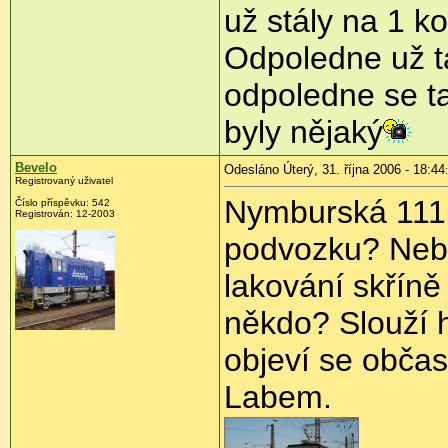
už stály na 1 ko
Odpoledne už t
odpoledne se t
byly nějaký
Bevelo
Odesláno Úterý, 31. října 2006 - 18:44
Registrovaný uživatel
Nymburská 111 0
Číslo příspěvku: 542
Registrován: 12-2003
podvozku? Nebo
lakování skříně
někdo? Slouží 
objeví se občas
Labem.