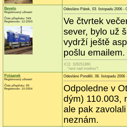
Bevelo
Odesláno Pátek, 03. listopadu 2006 - 
Registrovaný uživatel
Ve čtvrtek veče
Číslo příspěvku: 549
Registrován: 12-2003
sever, bylo už 
vydrží ještě as
pošlu emailem.
ICQ: 328251980
..."neni nad modrou"!
Polaanek
Odesláno Pondělí, 06. listopadu 2006 
Registrovaný uživatel
Odpoledne v Otr
Číslo příspěvku: 85
Registrován: 10-2004
dým) 110.003, n
ale pak zavolal
neznám.