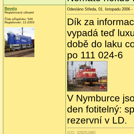
Bevelo
Odesláno Středa, 01. listopadu 2006 -
Registrovaný uživatel
Dík za informa
Číslo příspěvku: 546
Registrován: 12-2003
vypadá teď luxu
době do laku c
po 111 024-6
V Nymburce jso
den fotitelný: s
rezervní v LD.
ICQ: 328251980