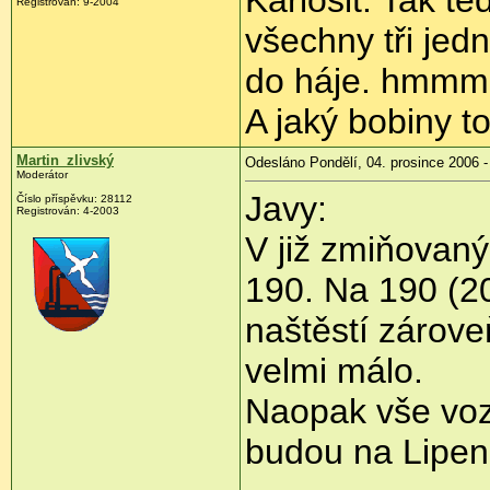
Registrován: 9-2004
všechny tři jed
do háje. hmmm 
A jaký bobiny t
Martin_zlivský
Odesláno Pondělí, 04. prosince 2006 -
Moderátor
Javy:
Číslo příspěvku: 28112
Registrován: 4-2003
V již zmiňovaný
190. Na 190 (20
naštěstí zárove
velmi málo.
Naopak vše vozí
budou na Lipen