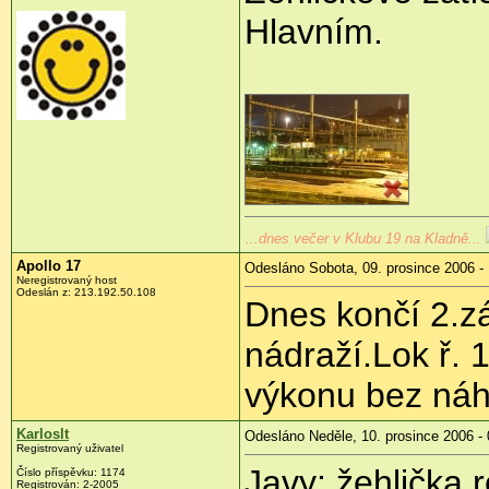
Hlavním.
...dnes večer v Klubu 19 na Kladně...
Apollo 17
Odesláno Sobota, 09. prosince 2006 -
Neregistrovaný host
Odeslán z: 213.192.50.108
Dnes končí 2.z
nádraží.Lok ř. 
výkonu bez náh
Karloslt
Odesláno Neděle, 10. prosince 2006 - 
Registrovaný uživatel
Javy: žehlička r
Číslo příspěvku: 1174
Registrován: 2-2005