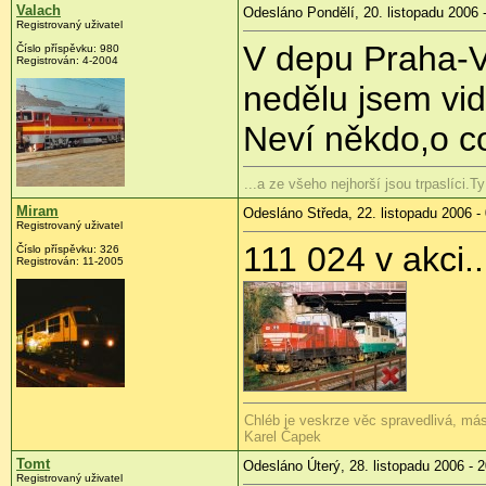
Valach
Odesláno Pondělí, 20. listopadu 2006 
Registrovaný uživatel
V depu Praha-V
Číslo příspěvku: 980
Registrován: 4-2004
nedělu jsem vi
Neví někdo,o c
...a ze všeho nejhorší jsou trpaslíci.
Miram
Odesláno Středa, 22. listopadu 2006 -
Registrovaný uživatel
111 024 v akci.
Číslo příspěvku: 326
Registrován: 11-2005
Chléb je veskrze věc spravedlivá, másl
Karel Čapek
Tomt
Odesláno Úterý, 28. listopadu 2006 - 
Registrovaný uživatel