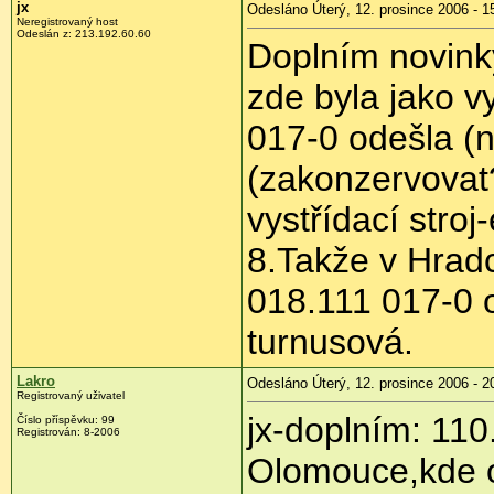
jx
Odesláno Úterý, 12. prosince 2006 - 1
Neregistrovaný host
Odeslán z: 213.192.60.60
Doplním novink
zde byla jako v
017-0 odešla (
(zakonzervovat
vystřídací stro
8.Takže v Hradc
018.111 017-0 
turnusová.
Lakro
Odesláno Úterý, 12. prosince 2006 - 2
Registrovaný uživatel
jx-doplním: 110
Číslo příspěvku: 99
Registrován: 8-2006
Olomouce,kde o