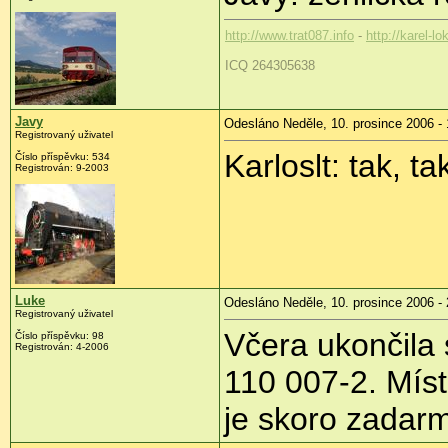
http://www.trat087.info
-
http://karel-lo
ICQ 264305638
Javy
Odesláno Neděle, 10. prosince 2006 - 
Registrovaný uživatel
Karloslt: tak, ta
Číslo příspěvku: 534
Registrován: 9-2003
Luke
Odesláno Neděle, 10. prosince 2006 - 
Registrovaný uživatel
Včera ukončila 
Číslo příspěvku: 98
Registrován: 4-2006
110 007-2. Mís
je skoro zadar