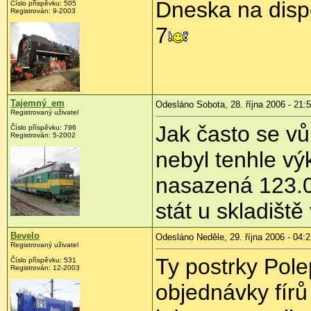
Dneska na disp
Číslo příspěvku: 505
Registrován: 9-2003
7
Tajemný_em
Odesláno Sobota, 28. října 2006 - 21:
Registrovaný uživatel
Jak často se vů
Číslo příspěvku: 796
Registrován: 5-2002
nebyl tenhle v
nasazená 123.02
stát u skladiště
Bevelo
Odesláno Neděle, 29. října 2006 - 04:
Registrovaný uživatel
Ty postrky Pole
Číslo příspěvku: 531
Registrován: 12-2003
objednávky fírů