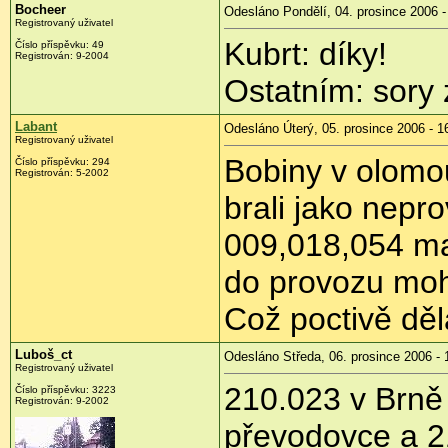
Bocheer
Odesláno Pondělí, 04. prosince 2006 -
Registrovaný uživatel
Kubrt: díky!
Číslo příspěvku: 49
Registrován: 9-2004
Ostatním: sory 
Labant
Odesláno Úterý, 05. prosince 2006 - 1
Registrovaný uživatel
Bobiny v olomou
Číslo příspěvku: 294
Registrován: 5-2002
brali jako nepr
009,018,054 maj
do provozu moh
Což poctivě dělaj
Luboš_ct
Odesláno Středa, 06. prosince 2006 - 
Registrovaný uživatel
210.023 v Brně
Číslo příspěvku: 3223
Registrován: 9-2002
převodovce a 21