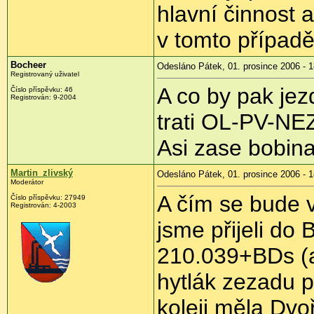
hlavní činnost 
v tomto případě
Bocheer
Odesláno Pátek, 01. prosince 2006 - 1
Registrovaný uživatel
A co by pak jez
Číslo příspěvku: 46
Registrován: 9-2004
trati OL-PV-NE
Asi zase bobin
Martin_zlivský
Odesláno Pátek, 01. prosince 2006 - 1
Moderátor
A čím se bude 
Číslo příspěvku: 27949
Registrován: 4-2003
jsme přijeli do
210.039+BDs (as
hytlák zezadu p
koleji měla Dvo