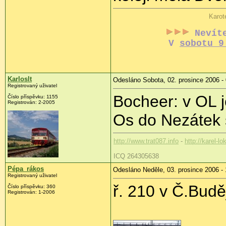
Karot
Nevít
V
sobotu 9
Karloslt
Odesláno Sobota, 02. prosince 2006 -
Registrovaný uživatel
Bocheer: v OL j
Číslo příspěvku: 1155
Registrován: 2-2005
Os do Nezátek š
http://www.trat087.info
-
http://karel-lo
ICQ 264305638
Pépa_rákos
Odesláno Neděle, 03. prosince 2006 - 
Registrovaný uživatel
ř. 210 v Č.Budě
Číslo příspěvku: 360
Registrován: 1-2006