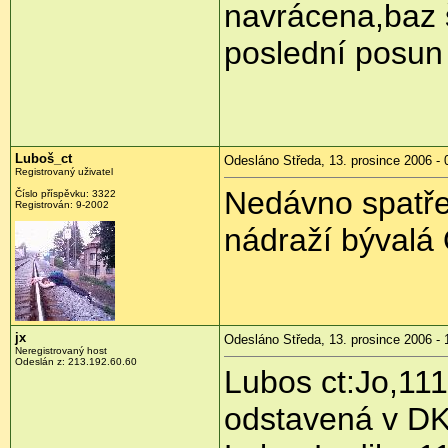
navrácena,baz 
poslední posun 
Luboš_ct
Odesláno Středa, 13. prosince 2006 - 
Registrovaný uživatel
Nedávno spatře
Číslo příspěvku: 3322
Registrován: 9-2002
nádraží bývalá
jx
Odesláno Středa, 13. prosince 2006 - 
Neregistrovaný host
Odeslán z: 213.192.60.60
Lubos ct:Jo,111
odstavená v D