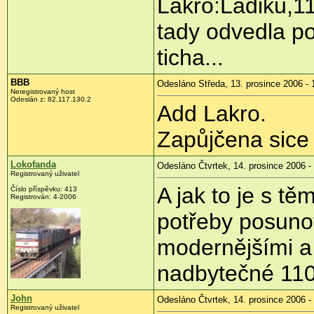
Lakro:Ladiku,11
tady odvedla p
ticha...
BBB
Odesláno Středa, 13. prosince 2006 - 
Neregistrovaný host
Odeslán z: 82.117.130.2
Add Lakro.
Zapůjčena sice 
Lokofanda
Odesláno Čtvrtek, 14. prosince 2006 -
Registrovaný uživatel
A jak to je s t
Číslo příspěvku: 413
Registrován: 4-2006
potřeby posuno
modernějšími a
nadbytečné 110
John
Odesláno Čtvrtek, 14. prosince 2006 -
Registrovaný uživatel