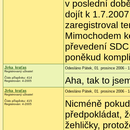
v poslední době
dojít k 1.7.200
zaregistroval t
Mimochodem ke 
převedení SDC
poněkud kompli
Jirka_kraťas
Odesláno Pátek, 01. prosince 2006 - 1
Registrovaný uživatel
Aha, tak to jse
Číslo příspěvku: 414
Registrován: 4-2005
Jirka_kraťas
Odesláno Pátek, 01. prosince 2006 - 1
Registrovaný uživatel
Nicméně pokud 
Číslo příspěvku: 415
Registrován: 4-2005
předpokládat, 
žehličky, proto