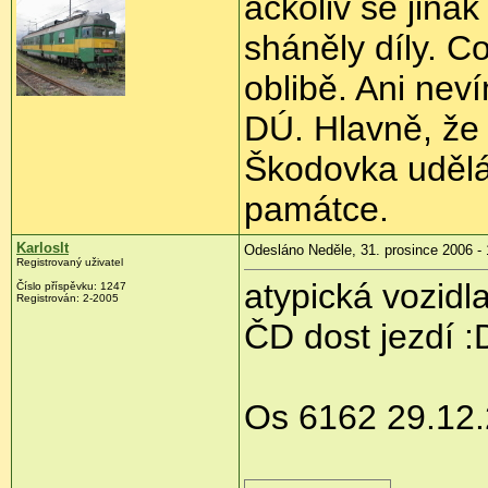
ačkoliv se jinak
sháněly díly. C
oblibě. Ani nev
DÚ. Hlavně, že 
Škodovka udělá 
památce.
Karloslt
Odesláno Neděle, 31. prosince 2006 - 
Registrovaný uživatel
atypická vozidla
Číslo příspěvku: 1247
Registrován: 2-2005
ČD dost jezdí :
Os 6162 29.12.