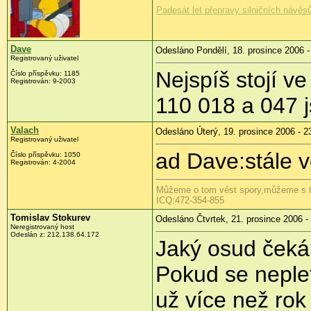
Padesát let přepravy silničních návěsů
Dave
Odesláno Pondělí, 18. prosince 2006 -
Registrovaný uživatel
Nejspíš stojí ve
Číslo příspěvku: 1185
Registrován: 9-2003
110 018 a 047 j
Valach
Odesláno Úterý, 19. prosince 2006 - 2
Registrovaný uživatel
ad Dave:stále v
Číslo příspěvku: 1050
Registrován: 4-2004
Můžeme o tom vést spory,můžeme s tím 
ICQ:472-354-855
Tomislav Stokurev
Odesláno Čtvrtek, 21. prosince 2006 -
Neregistrovaný host
Odeslán z: 212.138.64.172
Jaký osud ček
Pokud se neplet
už více než rok 