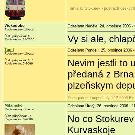
Tomislav Stokurev - postrach českýc
Wokodobe
Odesláno Neděle, 24. prosince 2006 - 
Registrovaný uživatel
Vy si ale, chla
Číslo příspěvku: 10
Registrován: 11-2006
Tomt
Odesláno Pondělí, 25. prosince 2006 -
Registrovaný uživatel
Nevim jestli to
Číslo příspěvku: 407
Registrován: 5-2006
předaná z Brna
plzeňskym dep
Dnes jedeme naposledy,9.12.2006 Ex
Milanisko
Odesláno Úterý, 26. prosince 2006 - 1
Registrovaný uživatel
No co Stokurev 
Číslo příspěvku: 97
Registrován: 3-2006
Kurvaskoje