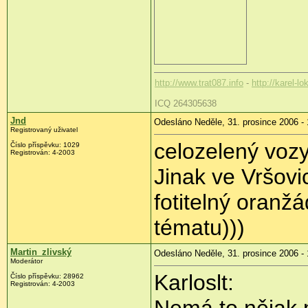
http://www.trat087.info
-
http://karel-lo
ICQ 264305638
Jnd
Odesláno Neděle, 31. prosince 2006 - 
Registrovaný uživatel
celozelený vozy,
Číslo příspěvku: 1029
Registrován: 4-2003
Jinak ve Vršovi
fotitelný oranž
tématu)))
Martin_zlivský
Odesláno Neděle, 31. prosince 2006 - 
Moderátor
Karloslt:
Číslo příspěvku: 28962
Registrován: 4-2003