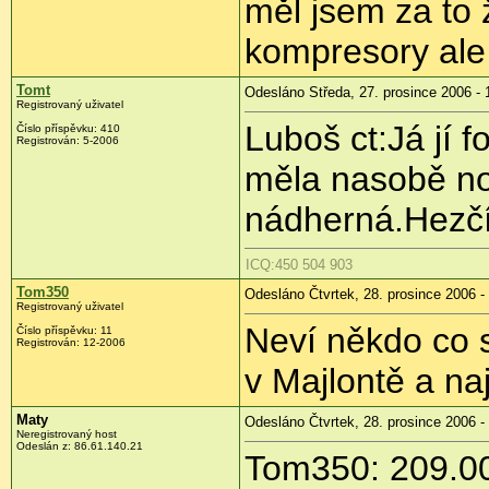
měl jsem za to 
kompresory ale 
Tomt
Odesláno Středa, 27. prosince 2006 - 
Registrovaný uživatel
Luboš ct:Já jí f
Číslo příspěvku: 410
Registrován: 5-2006
měla nasobě no
nádherná.Hezčí
ICQ:450 504 903
Tom350
Odesláno Čtvrtek, 28. prosince 2006 -
Registrovaný uživatel
Neví někdo co s
Číslo příspěvku: 11
Registrován: 12-2006
v Majlontě a na
Maty
Odesláno Čtvrtek, 28. prosince 2006 -
Neregistrovaný host
Odeslán z: 86.61.140.21
Tom350: 209.001