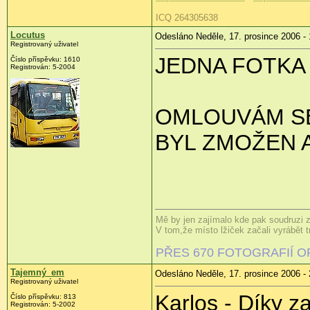
ICQ 264305638
Locutus
Odesláno Neděle, 17. prosince 2006 - 
Registrovaný uživatel
JEDNA FOTKA 
Číslo příspěvku: 1610
Registrován: 5-2004
OMLOUVÁM SE 
BYL ZMOŽEN 
Mě by jen zajímalo kde pak soudruzi z
V tom,že místo lžiček začali vyrábět t
PŘES 670 FOTOGRAFIÍ 
Tajemný_em
Odesláno Neděle, 17. prosince 2006 - 
Registrovaný uživatel
Karlos - Díky za
Číslo příspěvku: 813
Registrován: 5-2002