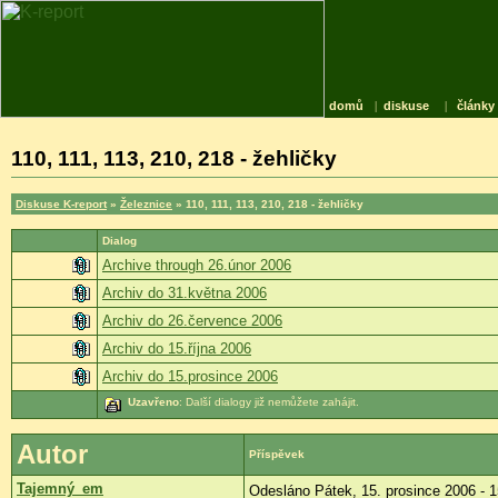
domů
|
diskuse
|
články
110, 111, 113, 210, 218 - žehličky
Diskuse K-report
»
Železnice
» 110, 111, 113, 210, 218 - žehličky
Dialog
Archive through 26.únor 2006
Archiv do 31.května 2006
Archiv do 26.července 2006
Archiv do 15.října 2006
Archiv do 15.prosince 2006
Uzavřeno
: Další dialogy již nemůžete zahájit.
Autor
Příspěvek
Tajemný_em
Odesláno Pátek, 15. prosince 2006 - 1