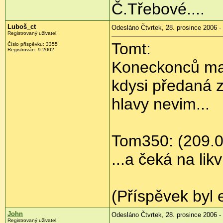
Č.Třebové....
Luboš_ct
Odesláno Čtvrtek, 28. prosince 2006 -
Registrovaný uživatel
Tomt:
Číslo příspěvku: 3355
Registrován: 9-2002
Koneckonců mam
kdysi předaná z
hlavy nevim...
Tom350: (209.0
...a čeká na likv
(Příspěvek byl 
John
Odesláno Čtvrtek, 28. prosince 2006 -
Registrovaný uživatel