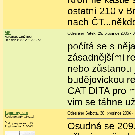
ostatní 210 v B
nach ČT...někdo 
MP
Odesláno Pátek, 29. prosince 2006 - 0
Neregistrovaný host
Odeslán z: 82.208.37.253
počítá se s něj
zásadnějšími re
nebo zůstanou j
budějovickou r
CAT DITA pro mo
vim se táhne u
Tajemný_em
Odesláno Sobota, 30. prosince 2006 -
Registrovaný uživatel
Osudná se 209.0
Číslo příspěvku: 819
Registrován: 5-2002