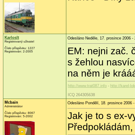
Karloslt
Odesláno Neděle, 17. prosince 2006 - 
Registrovaný uživatel
EM: nejni zač. 
Číslo příspěvku: 1227
Registrován: 2-2005
s žehlou nasvíc
na něm je krááá
http://www.trat087.info
-
http://karel-lo
ICQ 264305638
Mcbain
Odesláno Pondělí, 18. prosince 2006 -
Administrátor
Jak je to s ex
Číslo příspěvku: 8067
Registrován: 5-2002
Předpokládám, 