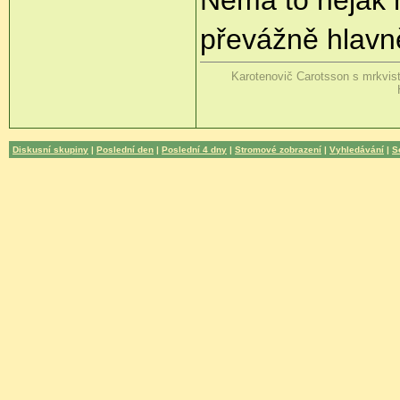
Nemá to nějak 
převážně hlav
Karotenovič Carotsson s mrkvis
Diskusní skupiny
|
Poslední den
|
Poslední 4 dny
|
Stromové zobrazení
|
Vyhledávání
|
S