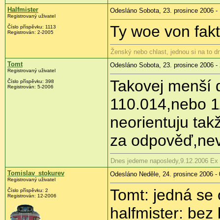
Halfmister
Odesláno Sobota, 23. prosince 2006 -
Registrovaný uživatel
Ty woe von fakt
Číslo příspěvku: 1113
Registrován: 2-2005
Ženský nebo chlast, jednou si na to d
Tomt
Odesláno Sobota, 23. prosince 2006 -
Registrovaný uživatel
Takovej menší d
Číslo příspěvku: 398
Registrován: 5-2006
110.014,nebo 11
neorientuju ta
za odpověď,nev
Dnes jedeme naposledy,9.12.2006 Ex
Tomislav_stokurev
Odesláno Neděle, 24. prosince 2006 - 
Registrovaný uživatel
Tomt: jedná se
Číslo příspěvku: 2
Registrován: 12-2006
halfmister: bez