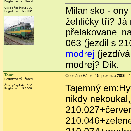
Registrovaný uživatel
Milanisko - ony
Číslo příspěvku: 809
Registrován: 5-2002
žehličky tři? Já
přelakovanej 
063 (jezdil s 2
modrej
(jezdívá
modrej? Dík.
Tomt
Odesláno Pátek, 15. prosince 2006 - 1
Registrovaný uživatel
Tajemný em:Hytl
Číslo příspěvku: 340
Registrován: 5-2006
nikdy nekoukal,
210.027+červen
210.046+zelene