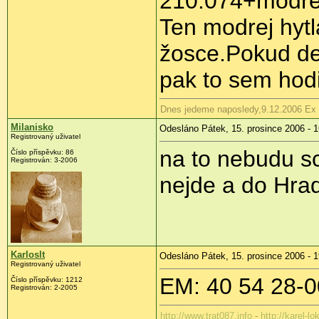
210.074+modrej
Ten modrej hytl
žosce.Pokud de 
pak to sem hod
Dnes jedeme naposledy,9.12.2006 Ex
Milanisko
Odesláno Pátek, 15. prosince 2006 - 1
Registrovaný uživatel
na to nebudu s
Číslo příspěvku: 86
Registrován: 3-2006
nejde a do Hra
Karloslt
Odesláno Pátek, 15. prosince 2006 - 1
Registrovaný uživatel
EM: 40 54 28-0
Číslo příspěvku: 1212
Registrován: 2-2005
http://www.trat087.info
-
http://karel-lo