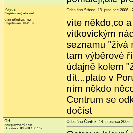
Payus
Odesláno Středa, 13. prosince 2006 - 
Registrovaný uživatel
víte někdo,co a
Číslo příspěvku: 52
Registrován: 10-2006
vítkovickým ná
seznamu "živá n
tam výběrové ří
údajně kolem "
dít...plato v Po
ním někdo něco
Centrum se odkl
dočíst
OH
Odesláno Čtvrtek, 14. prosince 2006 -
Neregistrovaný host
Odeslán z: 83.208.158.159