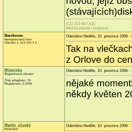
novou, jejíž ob
(stávajících)dis
ICQ 222-667-615
Možná přijede i brejlovec...
Banikovec
Odesláno Neděle, 10. prosince 2006 - 
Neregistrovaný host
Odeslán z: 213.192.3.1
Tak na vlečkac
z Orlove do cen
Milanisko
Odesláno Neděle, 10. prosince 2006 - 
Registrovaný uživatel
nějaké momentk
Číslo příspěvku: 76
Registrován: 3-2006
někdy květen 2
Martin_zlivský
Odesláno Neděle, 10. prosince 2006 - 
Moderátor