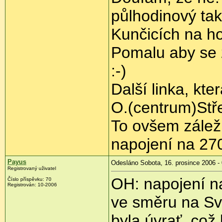
půlhodinový tak
Kunčicích na h
Pomalu aby se 
:-)
Další linka, kte
O.(centrum)Stř
To ovšem záleží
napojení na 27
Payus
Odesláno Sobota, 16. prosince 2006 -
Registrovaný uživatel
OH: napojení n
Číslo příspěvku: 70
Registrován: 10-2006
ve směru na Sv
byla úvrať, což