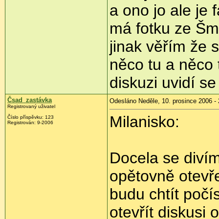
a ono jo ale je f
má fotku ze Šm
jinak věřím že s
něco tu a něco 
diskuzi uvidí se
Čsad_zastávka
Odesláno Neděle, 10. prosince 2006 - 
Registrovaný uživatel
Milanisko:
Číslo příspěvku: 123
Registrován: 9-2006
Docela se divím
opětovně otevře
budu chtít poč
otevřít diskusi