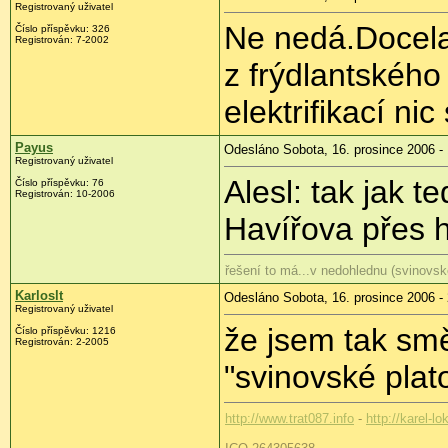
Registrovaný uživatel
Ne nedá.Docela
Číslo příspěvku: 326
Registrován: 7-2002
z frýdlantského
elektrifikací ni
Payus
Odesláno Sobota, 16. prosince 2006 -
Registrovaný uživatel
Alesl: tak jak t
Číslo příspěvku: 76
Registrován: 10-2006
Havířova přes 
řešení to má...v nedohlednu (svinovsk
Karloslt
Odesláno Sobota, 16. prosince 2006 -
Registrovaný uživatel
že jsem tak smě
Číslo příspěvku: 1216
Registrován: 2-2005
"svinovské plat
http://www.trat087.info
-
http://karel-lo