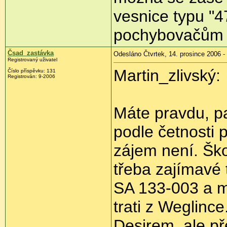
vesnice typu "4
pochybovačům z
Čsad_zastávka
Odesláno Čtvrtek, 14. prosince 2006 -
Registrovaný uživatel
Martin_zlivský:
Číslo příspěvku: 131
Registrován: 9-2006
Máte pravdu, p
podle četnosti 
zájem není. Ško
třeba zajímavé
SA 133-003 a my
trati z Weglince
Desirem, ale př