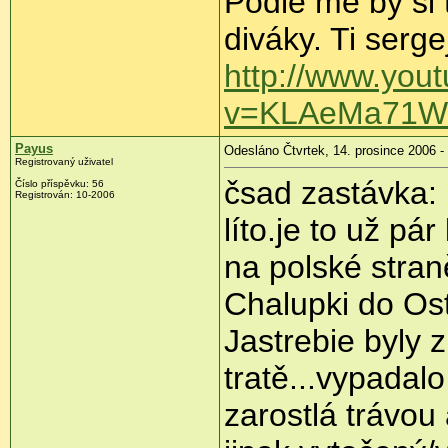
Podle mě by si 
diváky.
Ti serge
http://www.you
v=KLAeMa71WH
Payus
Odesláno Čtvrtek, 14. prosince 2006 -
Registrovaný uživatel
čsad zastávka: r
Číslo příspěvku: 56
Registrován: 10-2006
líto.je to už pá
na polské stran
Chalupki do Ost
Jastrebie byly 
tratě...vypadalo
zarostlá trávou