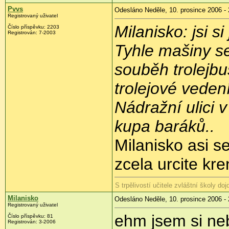
Pvvs
Odesláno Neděle, 10. prosince 2006 - 
Registrovaný uživatel
Milanisko: jsi si
Číslo příspěvku: 2203
Registrován: 7-2003
Tyhle mašiny se
souběh trolejbu
trolejové veden
Nádražní ulici 
kupa baráků..
Milanisko asi se
zcela urcite kr
S trpělivostí učitele zvláštní školy doj
Milanisko
Odesláno Neděle, 10. prosince 2006 - 
Registrovaný uživatel
ehm jsem si neby
Číslo příspěvku: 81
Registrován: 3-2006