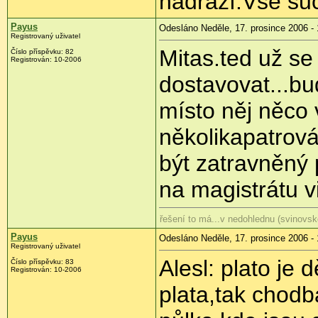
nádraží.Vše su
Payus
Odesláno Neděle, 17. prosince 2006 - 
Registrovaný uživatel
Mitas.ted už se
Číslo příspěvku: 82
Registrován: 10-2006
dostavovat...bu
místo něj něco 
několikapatrová
být zatravněný 
na magistrátu v
řešení to má...v nedohlednu (svinovsk
Payus
Odesláno Neděle, 17. prosince 2006 - 
Registrovaný uživatel
Alesl: plato je
Číslo příspěvku: 83
Registrován: 10-2006
plata,tak chodb