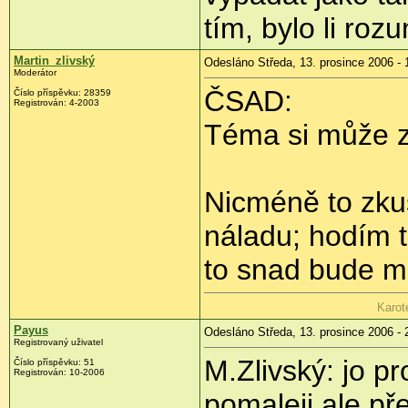
tím, bylo li roz
Martin_zlivský
Odesláno Středa, 13. prosince 2006 - 
Moderátor
ČSAD:
Číslo příspěvku: 28359
Registrován: 4-2003
Téma si může za
Nicméně to zk
náladu; hodím t
to snad bude mí
Karot
Payus
Odesláno Středa, 13. prosince 2006 - 
Registrovaný uživatel
M.Zlivský: jo pr
Číslo příspěvku: 51
Registrován: 10-2006
pomaleji,ale př