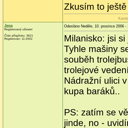
Zkusím to ještě
Karot
Jena
Odesláno Neděle, 10. prosince 2006 - 
Registrovaný uživatel
Milanisko: jsi si
Číslo příspěvku: 3621
Registrován: 11-2002
Tyhle mašiny se
souběh trolejbu
trolejové veden
Nádražní ulici 
kupa baráků..
PS: zatím se vě
jinde, no - uvid