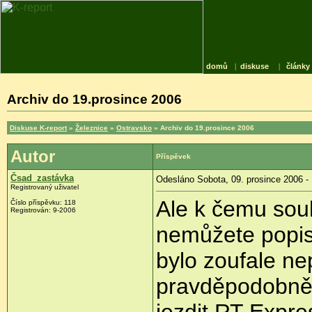
domů
|
diskuse
|
články
Archiv do 19.prosince 2006
Diskuse K-report
»
Železnice
»
Ostravsko
» Archiv do 19.prosince 2006
Autor
Příspěvek
Čsad_zastávka
Odesláno Sobota, 09. prosince 2006 -
Registrovaný uživatel
Ale k čemu sou
Číslo příspěvku: 118
Registrován: 9-2006
nemůžete popis
bylo zoufale n
pravděpodobněj
jezdit RT Expre