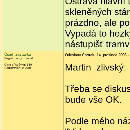
Ostrava hlavní 
skleněných stán
prázdno, ale po
Vypadá to hezky
nástupišť tramva
Čsad_zastávka
Odesláno Čtvrtek, 14. prosince 2006 -
Registrovaný uživatel
Martin_zlivský:
Číslo příspěvku: 130
Registrován: 9-2006
Třeba se diskus
bude vše OK.
Podle mého náz