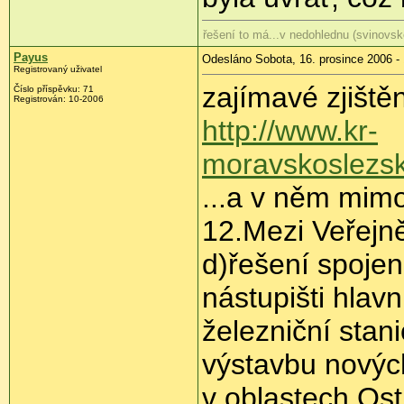
řešení to má...v nedohlednu (svinovsk
Payus
Odesláno Sobota, 16. prosince 2006 -
Registrovaný uživatel
zajímavé zjištěn
Číslo příspěvku: 71
Registrován: 10-2006
http://www.kr-
moravskoslezsk
...a v něm mimo
12.Mezi Veřejn
d)řešení spojen
nástupišti hlavn
železniční stan
výstavbu novýc
v oblastech Ost