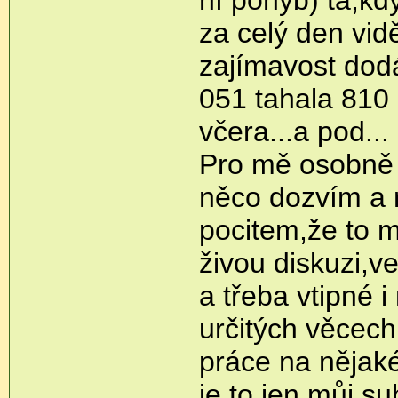
za celý den vidě
zajímavost dod
051 tahala 810 0
včera...a pod...
Pro mě osobně j
něco dozvím a 
pocitem,že to 
živou diskuzi,v
a třeba vtipné 
určitých věcech
práce na nějakém
je to jen můj su