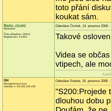
toto přání disku
koukat sám.
Martin_zlivský
Odesláno Čtvrtek, 14. prosince 2006 -
Moderátor
Takové osloven
Číslo příspěvku: 28412
Registrován: 4-2003
Videa se občas
vtipech, ale mo
Karot
OH
Odesláno Sobota, 16. prosince 2006 -
Neregistrovaný host
Odeslán z: 83.208.158.159
"S200:Projede t
dlouhou dobu pos
Doufám, že ne. 