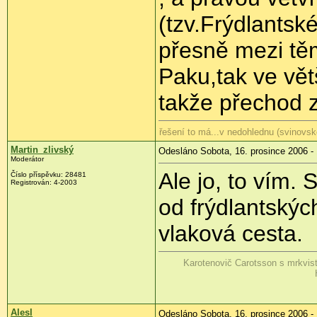
(tzv.Frýdlantsk
přesně mezi těm
Paku,tak ve vě
takže přechod z
řešení to má...v nedohlednu (svinovsk
Martin_zlivský
Odesláno Sobota, 16. prosince 2006 -
Moderátor
Ale jo, to vím. 
Číslo příspěvku: 28481
Registrován: 4-2003
od frýdlantský
vlaková cesta.
Karotenovič Carotsson s mrkvis
Alesl
Odesláno Sobota, 16. prosince 2006 -