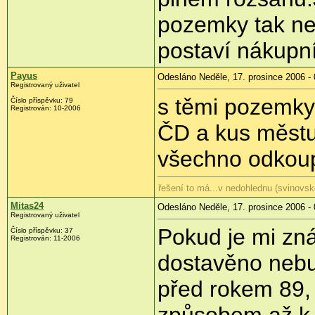
pozemky tak neb
postaví nákupní
Payus
Odesláno Neděle, 17. prosince 2006 - 
Registrovaný uživatel
s těmi pozemky j
Číslo příspěvku: 79
Registrován: 10-2006
ČD a kus městu
všechno odkoupi
řešení to má...v nedohlednu (svinovsk
Mitas24
Odesláno Neděle, 17. prosince 2006 - 
Registrovaný uživatel
Pokud je mi zn
Číslo příspěvku: 37
Registrován: 11-2006
dostavěno nebu
před rokem 89, 
způsobem až k 