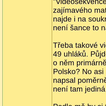
"Videosekvence"
zajímavého mate
najde i na sou
není šance to n
Třeba takové vi
49 uhláků. Půj
o něm primárně
Polsko? No asi
napsal poměrně 
není tam jediná