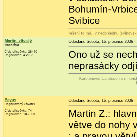
Bohumín-Vrbice
Svibice
řešení to má...v nedohlednu (svinovsk
Martin_zlivský
Odesláno Sobota, 16. prosince 2006 -
Moderátor
Ono už se nech
Číslo příspěvku: 28470
Registrován: 4-2003
neprasácky odj
Karotenovič Carotsson s mrkvis
Payus
Odesláno Sobota, 16. prosince 2006 -
Registrovaný uživatel
Martin Z.: hlavn
Číslo příspěvku: 74
Registrován: 10-2006
větve do nohy 
; a pravou větv