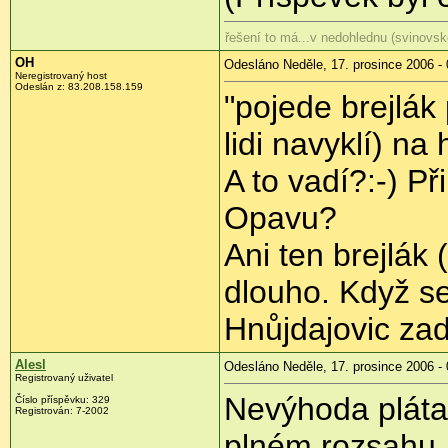
řešení to má...v nedohlednu (svinovsk
OH
Odesláno Neděle, 17. prosince 2006 - 
Neregistrovaný host
Odeslán z: 83.208.158.159
"pojede brejlák
lidi navyklí) na 
A to vadí?:-) P
Opavu?
Ani ten brejlák
dlouho. Když se
Hnůjdajovic zad
Alesl
Odesláno Neděle, 17. prosince 2006 - 
Registrovaný uživatel
Nevýhoda pláta
Číslo příspěvku: 329
Registrován: 7-2002
plném rozsahu.J