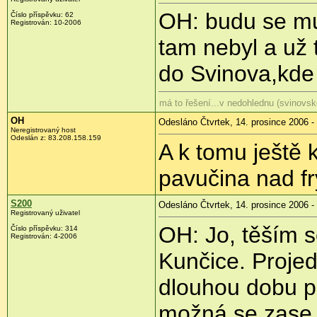
OH: budu se mu
Číslo příspěvku: 62
Registrován: 10-2006
tam nebyl a už
do Svinova,kde 
má to řešení...v nedohlednu (svinovsk
OH
Odesláno Čtvrtek, 14. prosince 2006 -
Neregistrovaný host
Odeslán z: 83.208.158.159
A k tomu ještě 
pavučina nad frý
S200
Odesláno Čtvrtek, 14. prosince 2006 -
Registrovaný uživatel
OH: Jo, těším s
Číslo příspěvku: 314
Registrován: 4-2006
Kunčice. Projed
dlouhou dobu pos
možná se zase 