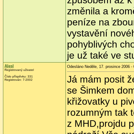
změnila a kromě
peníze na zbour
vystavění nové
pohyblivých chod
je už také ve s
Alesl
Odesláno Neděle, 17. prosince 2006 - 
Registrovaný uživatel
Já mám posit že
Číslo příspěvku: 331
Registrován: 7-2002
se Šimkem domlu
křižovatky u pi
rozumným tak t
z MHD,projdu p