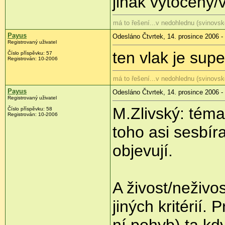
jinak vytočený/
má to řešení...v nedohlednu (svinovsk
Payus
Odesláno Čtvrtek, 14. prosince 2006 -
Registrovaný uživatel
ten vlak je sup
Číslo příspěvku: 57
Registrován: 10-2006
má to řešení...v nedohlednu (svinovsk
Payus
Odesláno Čtvrtek, 14. prosince 2006 -
Registrovaný uživatel
M.Zlivský: téma
Číslo příspěvku: 58
Registrován: 10-2006
toho asi sesbír
objevují.
A živost/neživo
jiných kritérií.
ní pohyb) ta,kd