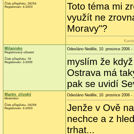
Toto téma mi zr
Číslo příspěvku: 28254
Registrován: 4-2003
využít ne zrovn
Moravy"?
Karot
Milanisko
Odesláno Neděle, 10. prosince 2006 - 
Registrovaný uživatel
myslím že když
Číslo příspěvku: 78
Registrován: 3-2006
Ostrava má tak
pak se uvidí Se
Martin_zlivský
Odesláno Neděle, 10. prosince 2006 - 
Moderátor
Jenže v Ově na
Číslo příspěvku: 28259
Registrován: 4-2003
nechce a z hled
trhat...