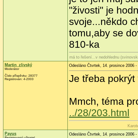
"živosti" je hod
svoje...někdo c
tomu,aby se dov
810-ka
má to řešení...v nedohlednu (svinovsk
Martin_zlivský
Odesláno Čtvrtek, 14. prosince 2006 -
Moderátor
Je třeba pokrý
Číslo příspěvku: 28377
Registrován: 4-2003
Mmch, téma pro
../28/203.html
Karot
Payus
Odesláno Čtvrtek, 14. prosince 2006 -
Registrovaný uživatel