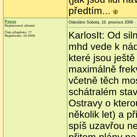
předtím...
Payus
Odesláno Sobota, 16. prosince 2006 -
Registrovaný uživatel
KarlosIt: Od si
Číslo příspěvku: 77
Registrován: 10-2006
mhd vede k nád
které jsou ješt
maximálně frek
včetně těch mo
schátralém stav
Ostravy o kterou
několik let) a p
spíš uzavřou ne
přitom plány na