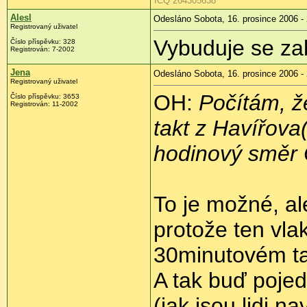
ICQ 264305638
Alesl
Odesláno Sobota, 16. prosince 2006 -
Registrovaný uživatel
Vybuduje se za
Číslo příspěvku: 328
Registrován: 7-2002
Jena
Odesláno Sobota, 16. prosince 2006 -
Registrovaný uživatel
OH:
Počítám, ž
Číslo příspěvku: 3653
Registrován: 11-2002
takt z Havířova
hodinový směr 
To je možné, al
protože ten vla
30minutovém ta
A tak buď pojed
(jak jsou lidi n