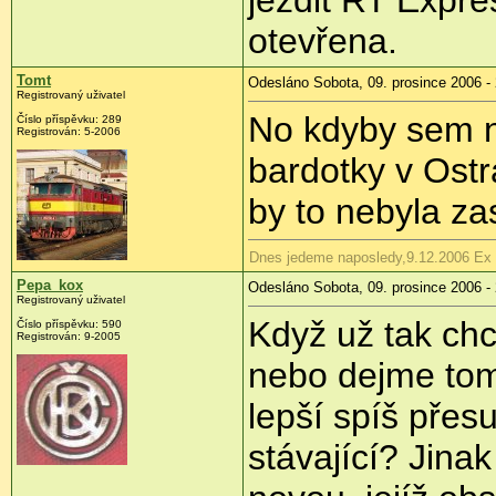
otevřena.
Tomt
Odesláno Sobota, 09. prosince 2006 - 
Registrovaný uživatel
No kdyby sem n
Číslo příspěvku: 289
Registrován: 5-2006
bardotky v Ostr
by to nebyla za
Dnes jedeme naposledy,9.12.2006 Ex
Pepa_kox
Odesláno Sobota, 09. prosince 2006 -
Registrovaný uživatel
Když už tak ch
Číslo příspěvku: 590
Registrován: 9-2005
nebo dejme tom
lepší spíš přes
stávající? Jinak