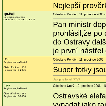
Nejlepší prověr
kpt.Hejl
Odesláno Pondělí, 11. prosince 2006 -
Neregistrovaný host
Odeslán z: 217.196.213.131
Pan ministr do
prohlásil,že po
do Ostravy dalš
je první nástře
Uhli
Odesláno Pondělí, 11. prosince 2006 -
Registrovaný uživatel
Super fotky js
Číslo příspěvku: 153
Registrován: 6-2006
Jak jste to jeli ????
Fýra
Odesláno Úterý, 12. prosince 2006 - 1
Registrovaný uživatel
Ostravské elefa
Číslo příspěvku: 166
Registrován: 6-2006
vypadat jako t