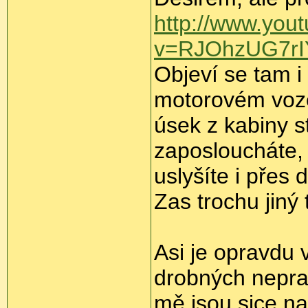
http://www.you
v=RJOhzUG7rI
Objeví se tam i
motorovém voze
úsek z kabiny s
zaposloucháte,
uslyšíte i přes
Zas trochu jiný
Asi je opravdu 
drobných neprav
mě jsou sice n