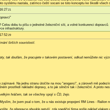
 systému nastala, zatímco čeští socani se toto konceptu ke škodě všech st
16:27
:21
opravci
"
Celou dobu tu píšu o jednotné železniční síti, a volné konkurenci dopravců. 
e infrastruktury.
17:52
:29
mání širších souvislostí.
.
pty, tak doufám, že pracujete v takovém postavení, odkud nemůžete nic význ
du zajímavé. Na jednu stranu útočíte na mou "aroganci", a zároveň mě podezí
lném prostředí nákladní dopravy, a to jak silniční tak i železniční. A proto nes
 velkým hráčem, tak se všechny spojí s ČD, žejo.
yslím, že jsem psal o tom, že u nás existuje propojení RM Lines - Railion 
myslíte, že přepravce obvykle netuší, zda spediční firma pošle náklad vlake