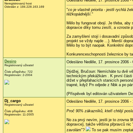
Odesláno Neděle, 17. prosince 2006 - 
Neregistrovaný host
Odeslán z: 194.228.163.169
"
co je vlastně priorita - jestli rychlá 
těžkopádnější.
"
Mělo by fungovat obojí. Je třeba, ab
dopravce díky tomu zesílí, a vzroste 
Za zamyšlení stojí i dosavadní způsob
projekt se vždy najde ...). Menší dopra
Mělo by to být naopak. Konkrétní dopra
Konkurenceschopnosti železnice by tak
Desiro
Odesláno Neděle, 17. prosince 2006 - 
Registrovaný uživatel
Dýdžej, Bručoun: Nemícháte tu dvě vě
Číslo příspěvku: 722
Registrován: 2-2004
technickým překážkám . K první části 
držet v přepřahacích stanicích personá
trapné, když Pn odjede z Nbk a po p
(Příspěvek byl editován uživatelem Des
Dj_cargo
Odesláno Neděle, 17. prosince 2006 - 
Registrovaný uživatel
Proč 90% zákazníků, kteří chtějí pos
Číslo příspěvku: 408
Registrován: 11-2005
No za prvý nevím, jestli je to zrovna
dopravce), takže většina přpravců nic 
zavolám"?
To se pak musím zeptat,