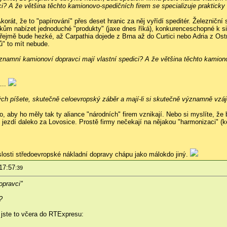
ci? A že většina těchto kamionovo-spedičních firem se specializuje praktic
orát, že to "papírování" přes deset hranic za něj vyřídí speditér. Železničn
ům nabízet jednoduché "produkty" (jaxe dnes říká), konkurenceschopné k si
zřejmě bude hezké, až Carpathia dojede z Brna až do Curtici nebo Adria z Ost
tů" to mít nebude.
ýznamní kamionoví dopravci mají vlastní spedici? A že většina těchto kamion
...
terých píšete, skutečně celoevropský záběr a mají-li si skutečně významně vz
o, aby ho měly tak ty aliance "národních" firem vznikají. Nebo si myslíte, ž
jezdí daleko za Lovosice. Prostě firmy nečekají na nějakou "harmonizaci" (ke
vislosti středoevropské nákladní dopravy chápu jako málokdo jiný.
17:57
:39
opravci"
?
jste to včera do RTExpresu: