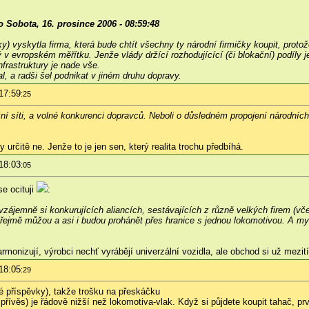
 Sobota, 16. prosince 2006 - 08:59:48
ky) vyskytla firma, která bude chtít všechny ty národní firmičky koupit, proto
 evropském měřítku. Jenže vlády držící rozhodujícící (či blokační) podíly 
frastruktury je nade vše.
l, a radši šel podnikat v jiném druhu dopravy.
17:59
:25
ční síti, a volné konkurenci dopravců. Neboli o důsledném propojení národníc
 určitě ne. Jenže to je jen sen, který realita trochu předbíhá.
18:03
:05
se ocituji
:
zájemně si konkurujících aliancích, sestávajících z různě velkých firem (vče
řejmě můžou a asi i budou prohánět přes hranice s jednou lokomotivou. A mys
armonizují, výrobci nechť vyrábějí univerzální vozidla, ale obchod si už mezi
18:05
:29
ivé příspěvky), takže trošku na přeskáčku
 přívěs) je řádově nižší než lokomotiva-vlak. Když si půjdete koupit tahač, p