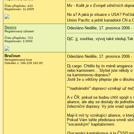
Mv -
Kolik je v Evropě silničních dopr
Číslo příspěvku: 410
Registrován: 11-2005
No a? A jaká je situace v USA? Počítá
Union Pacific a ještě kanadské CN a 
Desiro
Odesláno Neděle, 17. prosince 2006 - 
Registrovaný uživatel
Číslo příspěvku: 723
DjC: jj, souhlas, vývoj také sleduji.Ta
Registrován: 2-2004
Bručoun
Odesláno Neděle, 17. prosince 2006 - 
Neregistrovaný host
Odeslán z: 194.228.162.65
Dj cargo: Chtělo by to méně arogance a
nebo kamionem... Slyšel jste někdy o 
na kamionovou dopravu?
Jistě že u většiny přeprav jde o dlouh
"
"nadnárodní" dopravci vznikají už te
A v ČR, pokud se budou chtít spojit s
aliance, ale aby se dostaly do jednot
železniční dopravy. Vy jste snad spad
Mají-li mít ty vznikající aliance, o k
Pokud Vám tahle představa smrdí skri
"socanským" kapitalismem.
(Socanský kapitalismus á la ČSSD má 