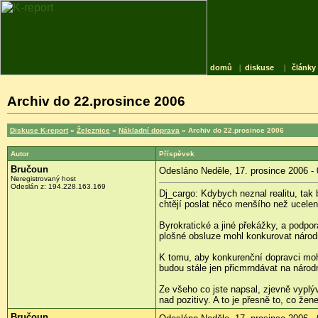
domů
|
diskuse
|
články
Archiv do 22.prosince 2006
Diskuse K-report
»
Železnice
»
Nákladní doprava
» Archiv do 22.prosince 2006
Autor
Příspěvek
Bručoun
Odesláno Neděle, 17. prosince 2006 - 
Neregistrovaný host
Odeslán z: 194.228.163.169
Dj_cargo: Kdybych neznal realitu, tak
chtějí poslat něco menšího než ucelen
Byrokratické a jiné překážky, a podpo
plošné obsluze mohl konkurovat nár
K tomu, aby konkurenční dopravci mohl
budou stále jen přicmrndávat na národ
Ze všeho co jste napsal, zjevně vypl
nad pozitivy. A to je přesně to, co že
Bručoun