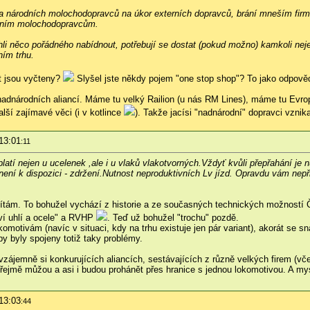
ra národních molochodopravců na úkor externích dopravců, brání mneším firmá
odním molochodopravcům.
i něco pořádného nabídnout, potřebují se dostat (pokud možno) kamkoli neje
ním trhu.
pt jsou vyčteny?
Slyšel jste někdy pojem "one stop shop"? To jako odpověď 
adnárodních aliancí. Máme tu velký Railion (u nás RM Lines), máme tu Evrop
ší zajímavé věci (i v kotlince
). Takže jacísi "nadnárodní" dopravci vznik
13:01
:11
atí nejen u ucelenek ,ale i u vlaků vlakotvorných.Vždyť kvůli přepřahání je n
ení k dispozici - zdržení.Nutnost neproduktivních Lv jízd. Opravdu vám nep
tám. To bohužel vychází z historie a ze současných technických možností ČD
tví uhlí a ocele" a RVHP
. Teď už bohužel "trochu" pozdě.
motivám (navíc v situaci, kdy na trhu existuje jen pár variant), akorát se 
y byly spojeny totiž taky problémy.
zájemně si konkurujících aliancích, sestávajících z různě velkých firem (vče
řejmě můžou a asi i budou prohánět přes hranice s jednou lokomotivou. A mys
13:03
:44