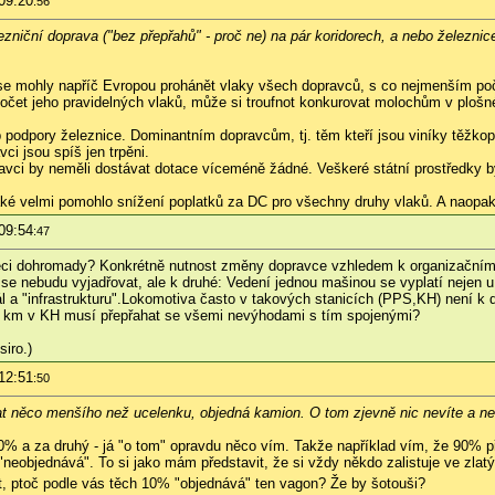
09:20
:56
železniční doprava ("bez přepřahů" - proč ne) na pár koridorech, a nebo železnic
y se mohly napříč Evropou prohánět vlaky všech dopravců, s co nejmenším p
počet jeho pravidelných vlaků, může si troufnot konkurovat molochům v plošn
 podpory železnice. Dominantním dopravcům, tj. těm kteří jsou viníky těžko
vci jsou spíš jen trpěni.
vci by neměli dostávat dotace víceméně žádné. Veškeré státní prostředky by m
é velmi pomohlo snížení poplatků za DC pro všechny druhy vlaků. A naopak, d
09:54
:47
ci dohromady? Konkrétně nutnost změny dopravce vzhledem k organizačnímu 
se nebudu vyjadřovat, ale k druhé: Vedení jednou mašinou se vyplatí nejen u 
l a "infrastrukturu".Lokomotiva často v takových stanicích (PPS,KH) není k d
ár km v KH musí přepřahat se všemi nevýhodami s tím spojenými?
iro.)
12:51
:50
lat něco menšího než ucelenku, objedná kamion. O tom zjevně nic nevíte a n
 90% a za druhý - já "o tom" opravdu něco vím. Takže například vím, že 90% p
"neobjednává". To si jako mám představit, že si vždy někdo zalistuje ve zlat
 ptoč podle vás těch 10% "objednává" ten vagon? Že by šotouši?