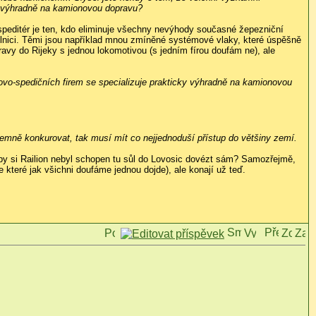
ky výhradně na kamionovou dopravu?
í speditér je ten, kdo eliminuje všechny nevýhody současné žepezniční
lnici. Těmi jsou například mnou zmíněné systémové vlaky, které úspěšně
ravy do Rijeky s jednou lokomotivou (s jedním fírou doufám ne), ale
ovo-spedičních firem se specializuje prakticky výhradně na kamionovou
ájemně konkurovat, tak musí mít co nejjednoduší přístup do většiny zemí.
e by si Railion nebyl schopen tu sůl do Lovosic dovézt sám? Samozřejmě,
 které jak všichni doufáme jednou dojde), ale konají už teď.