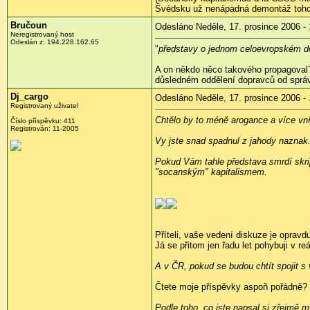
Švédsku už nenápadná demontáž tohoto
Bručoun
Odesláno Neděle, 17. prosince 2006 - 
Neregistrovaný host
Odeslán z: 194.228.162.65
"
představy o jednom celoevropském d
A on někdo něco takového propagoval? 
důsledném oddělení dopravců od správc
Dj_cargo
Odesláno Neděle, 17. prosince 2006 - 
Registrovaný uživatel
Chtělo by to méně arogance a více vní
Číslo příspěvku: 411
Registrován: 11-2005
Vy jste snad spadnul z jahody naznak
Pokud Vám tahle představa smrdí skri
"socanským" kapitalismem.
Příteli, vaše vedení diskuze je oprav
Já se přitom jen řadu let pohybuji v reá
A v ČR, pokud se budou chtít spojit s
Čtete moje příspěvky aspoň pořádně? M
Podle toho, co jste napsal si zřejmě 