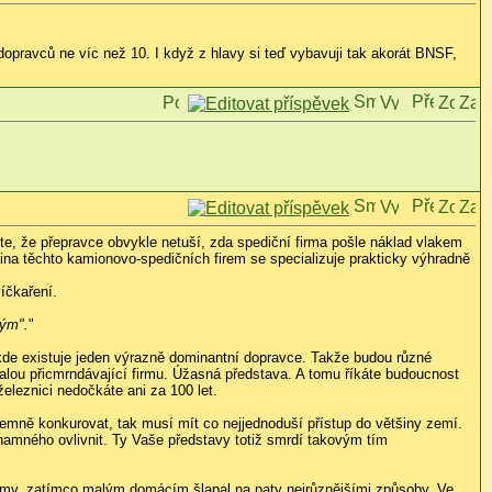
pravců ne víc než 10. I když z hlavy si teď vybavuji tak akorát BNSF,
íte, že přepravce obvykle netuší, zda spediční firma pošle náklad vlakem
ina těchto kamionovo-spedičních firem se specializuje prakticky výhradně
íčkaření.
kým".
"
 kde existuje jeden výrazně dominantní dopravce. Takže budou různé
malou přicmrndávající firmu. Úžasná představa. A tomu říkáte budoucnost
leznici nedočkáte ani za 100 let.
ájemně konkurovat, tak musí mít co nejjednoduší přístup do většiny zemí.
amného ovlivnit. Ty Vaše představy totiž smrdí takovým tím
irmy, zatímco malým domácím šlapal na paty nejrůznějšími způsoby. Ve