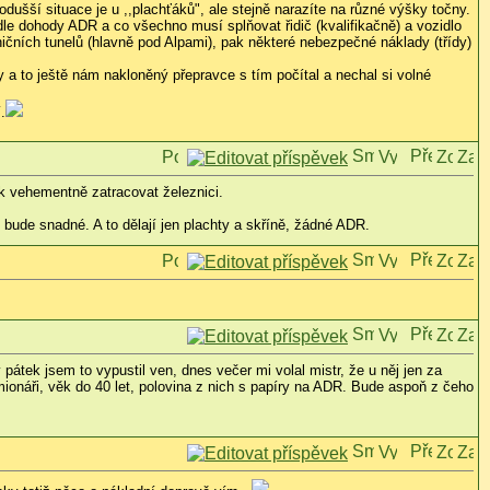
dušší situace je u ,,plachťáků", ale stejně narazíte na různé výšky točny.
 dle dohody ADR a co všechno musí splňovat řidič (kvalifikačně) a vozidlo
ičních tunelů (hlavně pod Alpami), pak některé nebezpečné náklady (třídy)
 a to ještě nám nakloněný přepravce s tím počítal a nechal si volné
.
ak vehementně zatracovat železnici.
 bude snadné. A to dělají jen plachty a skříně, žádné ADR.
átek jsem to vypustil ven, dnes večer mi volal mistr, že u něj jen za
onáři, věk do 40 let, polovina z nich s papíry na ADR. Bude aspoň z čeho