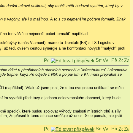
m dorůst takové velikosti, aby mohli začít budovat systém, který by v
n s vagóny, ale i s mašinou. A to s co nejmenším počtem formalit. Jinak
na ten váš "co nejmenší počet formalit" například.
ské býky (u nás Viamont), máme tu Trenitalii (FS) s TX Logistic v
ají už teď, ovšem cestou synergie a ne konfrontací nových "malých" proti
utno držet v přepřahacích stanicích personál a "infrastrukturu".Lokomotiva
řijde trapné, když Pn odjede z Nbk a po pár km v KH musí přepřahat se
 (například). Však už jsem psal, že s tou evropskou unifikací se mělo
snažím vyvrátit představy o jednom celoevropském dopravci, který bude
tně spedic), které budou spojovat výhody znalosti místních trhů a síly
lím, že přesně k tomu situace směřuje už dnes. Sice pomalu, ale jistě.