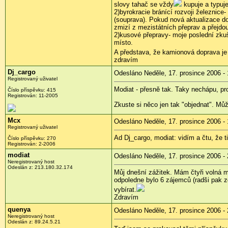
slovy tahač se vždy
kupuje a typuje
2)byrokracie bránící rozvoji železnice
(souprava). Pokud nová aktualizace do
zmizí z mezistátních přeprav a přejdo
2)kusové přepravy- moje poslední zkuš
místo.
A představa, že kamionová doprava je n
zdravím
Dj_cargo
Odesláno Neděle, 17. prosince 2006 - 
Registrovaný uživatel
Modiat - přesně tak. Taky nechápu, pro
Číslo příspěvku: 415
Registrován: 11-2005
Zkuste si něco jen tak "objednat". Můž
Mcx
Odesláno Neděle, 17. prosince 2006 - 
Registrovaný uživatel
Ad Dj_cargo, modiat: vidím a čtu, že ti
Číslo příspěvku: 270
Registrován: 2-2006
modiat
Odesláno Neděle, 17. prosince 2006 - 
Neregistrovaný host
Odeslán z: 213.180.32.174
Můj dnešní zážitek. Mám čtyři volná mí
odpoledne bylo 6 zájemců (radši pak z
vybírat.
Zdravím
quenya
Odesláno Neděle, 17. prosince 2006 - 
Neregistrovaný host
Odeslán z: 89.24.5.21