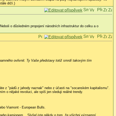
ále drží.)
Neboli o důsledném propojení národních infrastruktur do celku a o
amného ovlivnit. Ty Vaše představy totiž smrdí takovým tím
ráte z "pádů z jahody naznak" nebo z účasti na "socanském kapitalismu".
ním o nějaké revoluci, ale spíš jen sleduji reálné trendy.
nebo Viamont - European Bulls.
m nebo kamionem... Slyšel jste někdy o tom, že všichni významní