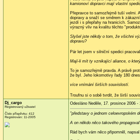
kamionoví dopravci mají vlastní spedi
Přepravce to samozřejmě tuší velmi. Ak
dopravy a snaží se směrem k zákazník
jezdí i s přepřahy na hranicích. Samo
výrazný vliv na kvalitu těchto "produk
Slyšel jste někdy o tom, že všichni v
dopravu?
Pár let jsem v silniční spedici pracoval
Mají-li mít ty vznikající aliance, o k
To je samozřejmě pravda. A právě prot
že byl. Jeho lokomotivy řady 180 dnes 
více vnímání širších souvislostí.
Troufnu si o sobě tvrdit, že širší sou
Dj_cargo
Odesláno Neděle, 17. prosince 2006 - 
Registrovaný uživatel
"představy o jednom celoevropském d
Číslo příspěvku: 412
Registrován: 11-2005
A on někdo něco takového propagoval
Rád bych vám něco připomněl, napsal 