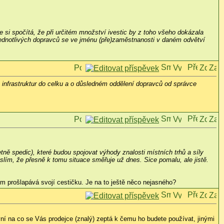
že si spočítá, že při určitém množství ivestic by z toho všeho dokázala
jednotlivých dopravců se ve jménu (pře)zaměstnanosti v daném odvětví
h infrastruktur do celku a o důsledném oddělení dopravců od správce
tně spedic), které budou spojovat výhody znalosti místních trhů a síly
lím, že přesně k tomu situace směřuje už dnes. Sice pomalu, ale jistě.
tím prošlapává svojí cestičku. Je na to ještě něco nejasného?
rvní na co se Vás prodejce (znalý) zeptá k čemu ho budete používat, jinými