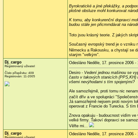
Byrokratické a jiné překážky, a podpo
plošné obsluze mohl konkurovat nár
K tomu, aby konkurenční dopravci mohl
budou stále jen přicmrndávat na národ
Toto jsou krásný teorie. Z jakých skri
Současný evropský trend je o vzniku n
Německu a Rakousku, a chystají se dal
starým "velkým".
Dj_cargo
Odesláno Neděle, 17. prosince 2006 - 
Registrovaný uživatel
Desiro -
Vedení jednou mašinou se vypl
Číslo příspěvku: 409
Registrován: 11-2005
často v takových stanicích (PPS,KH) n
všemi nevýhodami s tím spojenými?
Ale samozřejmě, proti tomu nic nenamí
začít dřív a ve spolupráci "Společens
Já samozřejmě nejsem proti novým loko
operovat z Francie do Turecka. S tím b
Znova opakuju - budoucnost vidím ve v
velké firmy. Takoví dopravci se samoz
Věřte mi...
Dj_cargo
Odesláno Neděle, 17. prosince 2006 - 
Registrovaný uživatel