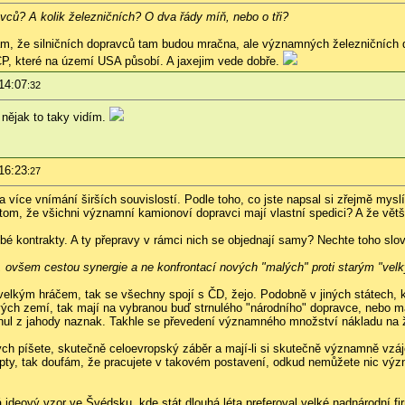
avců? A kolik železničních? O dva řády míň, nebo o tři?
m, že silničních dopravců tam budou mračna, ale významných železničních do
CP, které na území USA působí. A jaxejim vede dobře.
14:07
:32
k nějak to taky vidím.
16:23
:27
 více vnímání širších souvislostí. Podle toho, co jste napsal si zřejmě mysl
tom, že všichni významní kamionoví dopravci mají vlastní spedici? A že větš
obé kontrakty. A ty přepravy v rámci nich se objednají samy? Nechte toho slov
ď, ovšem cestou synergie a ne konfrontací nových "malých" proti starým "vel
 velkým hráčem, tak se všechny spojí s ČD, žejo. Podobně v jiných státech,
livých zemí, tak mají na vybranou buď strnulého "národního" dopravce, nebo 
nul z jahody naznak. Takhle se převedení významného množství nákladu na že
terých píšete, skutečně celoevropský záběr a mají-li si skutečně významně vz
pty, tak doufám, že pracujete v takovém postavení, odkud nemůžete nic význ
ideový vzor ve Švédsku, kde stát dlouhá léta preferoval velké nadnárodní f