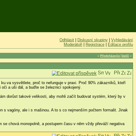
Odhlásit
|
Diskusní skupiny
|
Vyhledávání
Moderátoři
|
Registrace
|
Editace profilu
«
Předcházející
Další
»
 ku.va vysvětlete, proč to nefunguje v praxi. Proč 90% zákazníků, kteří
oči a uši dál, a buďte se železnicí spokojený.
m dorůst takové velikosti, aby mohli začít budovat systém, který by v
n s vagóny, ale i s mašinou. A to s co nejmenším počtem formalit. Jinak
tém se chová monopolně, a postupem času v něm vždy převáží negativa