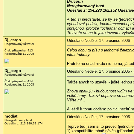
Bručoun
Neregistrovaný host
Odeslán z: 194.228.162.152 Odesláno
A teď si představte, že by se (teoretic
vybudovat podnik, konkurenceschopný v
šprajcnou, protože "ochrana" domácí in
To byste se na to jako investor vykašla
Dj_cargo
Odesláno Neděle, 17. prosince 2006 - 
Registrovaný uživatel
Celou dobu tu píšu o jednotné železni
Číslo příspěvku: 413
Registrován: 11-2005
infrastruktury.
Proti tomu snad nikdo nic nemá, já tedy
Dj_cargo
Odesláno Neděle, 17. prosince 2006 - 
Registrovaný uživatel
Číslo příspěvku: 414
Takže abych to uzavřel - ještě jednou 
Registrován: 11-2005
Znova opakuju - budoucnost vidím ve v
velké firmy. Takoví dopravci se samoz
Věřte mi...
A ještě k tomu dodám: politici nechť h
modiat
Odesláno Neděle, 17. prosince 2006 - 
Neregistrovaný host
Odeslán z: 213.180.32.174
Teprve teď jsem si to přečetl (jednotl
1) kompatibilita tahač-návěs (případně