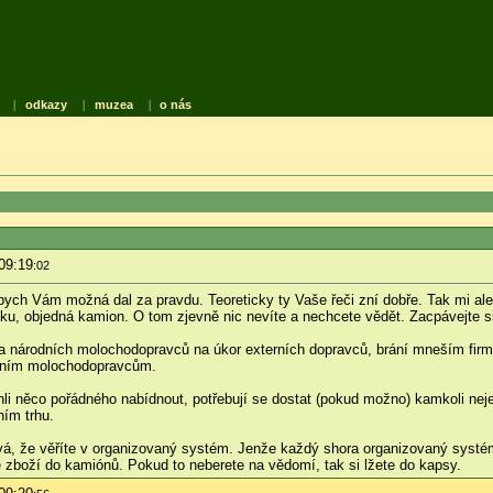
|
odkazy
|
muzea
|
o nás
09:19
:02
 bych Vám možná dal za pravdu. Teoreticky ty Vaše řeči zní dobře. Tak mi ale
ku, objedná kamion. O tom zjevně nic nevíte a nechcete vědět. Zacpávejte si 
ra národních molochodopravců na úkor externích dopravců, brání mneším firmá
odním molochodopravcům.
i něco pořádného nabídnout, potřebují se dostat (pokud možno) kamkoli neje
ním trhu.
ývá, že věříte v organizovaný systém. Jenže každý shora organizovaný sys
ne zboží do kamiónů. Pokud to neberete na vědomí, tak si lžete do kapsy.