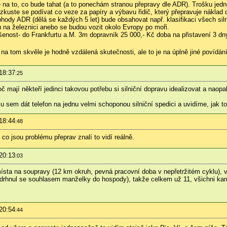
 na to, co bude tahat (a to ponechám stranou přepravy dle ADR). Trošku jedno
- zkuste se podívat co veze za papíry a výbavu řidič, který přepravuje náklad
hody ADR (dělá se každých 5 let) bude obsahovat např. klasifikaci všech siln
u na železnici anebo se budou vozit okolo Evropy po moři.
enost- do Frankfurtu a.M. 3m dopravník 25 000,- Kč doba na přistavení 3 dny
a tom skvěle je hodně vzdálená skutečnosti, ale to je na úplně jiné povídání
18:37
:25
č mají někteří jedinci takovou potřebu si silniční dopravu idealizovat a naop
u sem dát telefon na jednu velmi schoponou silniční spedici a uvidíme, jak to
18:44
:48
 co jsou problému přeprav znalí to vidí reálně.
20:13
:03
sta na soupravy (12 km okruh, pevná pracovní doba v nepřetržitém cyklu), v p
drhnul se souhlasem manželky do hospody), takže celkem už 11, všichni kami
20:54
:44