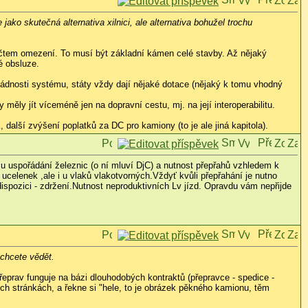
e jako skutečná alternativa xilnici, ale alternativa bohužel trochu
očtem omezení. To musí být základní kámen celé stavby. Až nějaký
é obsluze.
pádnosti systému, státy vždy dají nějaké dotace (nějaký k tomu vhodný
ěly jít víceméně jen na dopravní cestu, mj. na její interoperabilitu.
alší zvýšení poplatků za DC pro kamiony (to je ale jiná kapitola).
uspořádání železnic (o ní mluví DjC) a nutnost přepřahů vzhledem k
ucelenek ,ale i u vlaků vlakotvorných.Vždyť kvůli přepřahání je nutno
ispozici - zdržení.Nutnost neproduktivních Lv jízd. Opravdu vám nepřijde
echcete vědět.
řeprav funguje na bázi dlouhodobých kontraktů (přepravce - spedice -
ých stránkách, a řekne si "hele, to je obrázek pěkného kamionu, těm