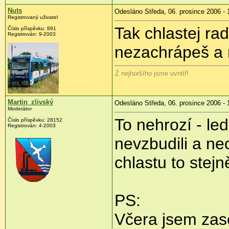
Nuts
Odesláno Středa, 06. prosince 2006 - 
Registrovaný uživatel
Tak chlastej rad
Číslo příspěvku: 891
Registrován: 9-2003
nezachrápeš a 
Z nejhoršího jsme uvnitř!
Martin_zlivský
Odesláno Středa, 06. prosince 2006 - 
Moderátor
To nehrozí - le
Číslo příspěvku: 28152
Registrován: 4-2003
nevzbudili a ne
chlastu to stej
PS:
Včera jsem zas