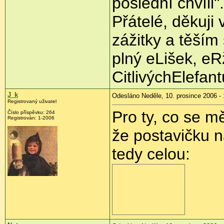
poslední chvíli".
Přátelé, děkuji
zážitky a těším
plný eLišek, eR
CitlivýchElefant
J_k
Odesláno Neděle, 10. prosince 2006 - 
Registrovaný uživatel
Pro ty, co se mě
Číslo příspěvku: 264
Registrován: 1-2006
že postavičku n
tedy celou: