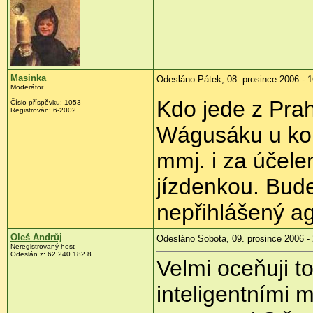
Masinka
Odesláno Pátek, 08. prosince 2006 - 1
Moderátor
Kdo jede z Prah
Číslo příspěvku: 1053
Registrován: 6-2002
Wágusáku u kol
mmj. i za účel
jízdenkou. Bud
nepřihlášený a
Oleš Andrůj
Odesláno Sobota, 09. prosince 2006 -
Neregistrovaný host
Odeslán z: 62.240.182.8
Velmi oceňuji t
inteligentními 