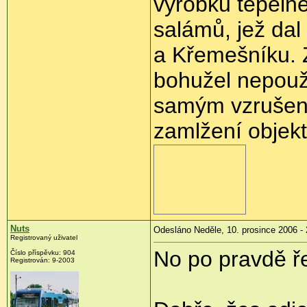
výrobků tepeln
salámů, jež dal
a Křemešníku. 
bohužel nepouž
samým vzrušení
zamlžení objekt
Nuts
Odesláno Neděle, 10. prosince 2006 - 
Registrovaný uživatel
No po pravdě ře
Číslo příspěvku: 904
Registrován: 9-2003