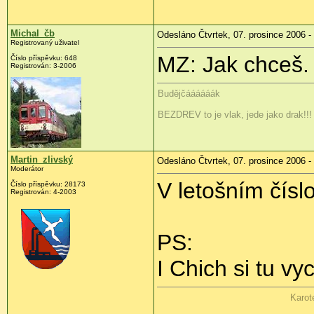
Michal_čb
Odesláno Čtvrtek, 07. prosince 2006 -
Registrovaný uživatel
MZ: Jak chceš
Číslo příspěvku: 648
Registrován: 3-2006
Budějčáááááák
BEZDREV to je vlak, jede jako drak!!! 
Martin_zlivský
Odesláno Čtvrtek, 07. prosince 2006 -
Moderátor
V letošním čísl
Číslo příspěvku: 28173
Registrován: 4-2003
PS:
I Chich si tu v
Karot