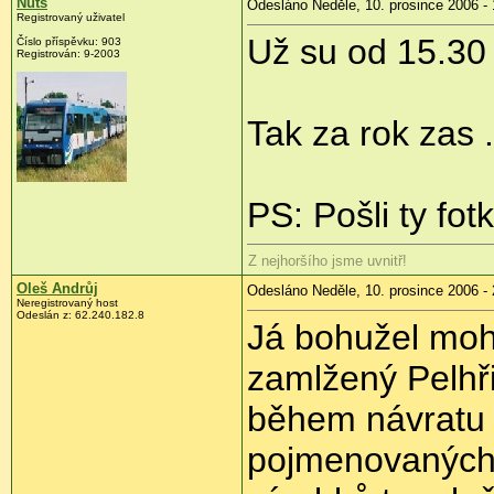
Nuts
Odesláno Neděle, 10. prosince 2006 - 
Registrovaný uživatel
Už su od 15.30
Číslo příspěvku: 903
Registrován: 9-2003
Tak za rok zas .
PS: Pošli ty fot
Z nejhoršího jsme uvnitř!
Oleš Andrůj
Odesláno Neděle, 10. prosince 2006 - 
Neregistrovaný host
Odeslán z: 62.240.182.8
Já bohužel moh
zamlžený Pelhř
během návratu 
pojmenovaných