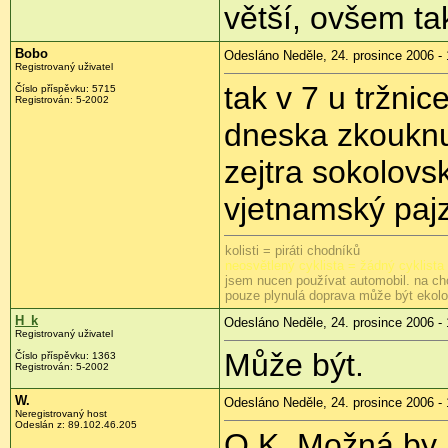
větší, ovšem ta
Bobo
Odesláno Neděle, 24. prosince 2006 - 
Registrovaný uživatel
tak v 7 u tržnic
Číslo příspěvku: 5715
Registrován: 5-2002
dneska zkouknu
zejtra sokolovs
vjetnamský paj
kolisti = piráti chodníků
neosvětlený cyklista = žádný cyklista
jsem nucen používat automobil. na ch
pouze plynulá doprava může být ekol
H_k
Odesláno Neděle, 24. prosince 2006 - 
Registrovaný uživatel
Může být.
Číslo příspěvku: 1363
Registrován: 5-2002
W.
Odesláno Neděle, 24. prosince 2006 - 
Neregistrovaný host
Odeslán z: 89.102.46.205
O.K. Možná by m