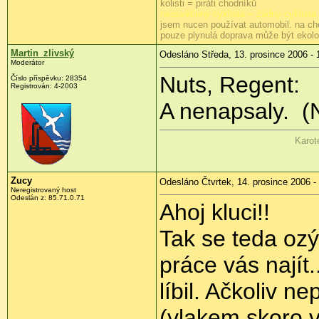
kolisti = piráti chodníků
neosvětlený cyklista = žádný cyklista
jsem nucen používat automobil. na ch
pouze plynulá doprava může být ekol
Martin_zlivský
Odesláno Středa, 13. prosince 2006 - 
Moderátor
Nuts, Regent:
Číslo příspěvku: 28354
Registrován: 4-2003
A nenapsaly.
(N
Karot
Zucy
Odesláno Čtvrtek, 14. prosince 2006 -
Neregistrovaný host
Odeslán z: 85.71.0.71
Ahoj kluci!!
Tak se teda ozý
práce vás najít
líbil. Ačkoliv n
(vlakem skoro 