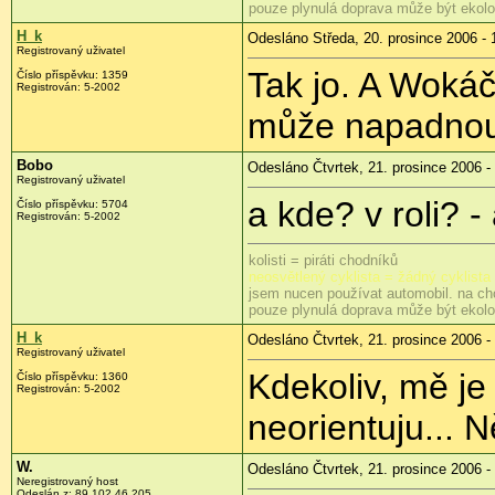
pouze plynulá doprava může být ekol
H_k
Odesláno Středa, 20. prosince 2006 - 
Registrovaný uživatel
Tak jo. A Wokáč
Číslo příspěvku: 1359
Registrován: 5-2002
může napadnou
Bobo
Odesláno Čtvrtek, 21. prosince 2006 -
Registrovaný uživatel
a kde? v roli? -
Číslo příspěvku: 5704
Registrován: 5-2002
kolisti = piráti chodníků
neosvětlený cyklista = žádný cyklista
jsem nucen používat automobil. na ch
pouze plynulá doprava může být ekol
H_k
Odesláno Čtvrtek, 21. prosince 2006 -
Registrovaný uživatel
Kdekoliv, mě je
Číslo příspěvku: 1360
Registrován: 5-2002
neorientuju... 
W.
Odesláno Čtvrtek, 21. prosince 2006 -
Neregistrovaný host
Odeslán z: 89.102.46.205