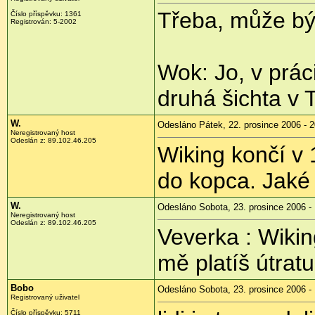
Třeba, může bý
Číslo příspěvku: 1361
Registrován: 5-2002
Wok: Jo, v práci
druhá šichta v
W.
Odesláno Pátek, 22. prosince 2006 - 2
Neregistrovaný host
Odeslán z: 89.102.46.205
Wiking končí v 
do kopca. Jaké
W.
Odesláno Sobota, 23. prosince 2006 -
Neregistrovaný host
Odeslán z: 89.102.46.205
Veverka : Wikin
mě platíš útrat
Bobo
Odesláno Sobota, 23. prosince 2006 -
Registrovaný uživatel
Číslo příspěvku: 5711