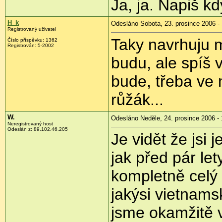
Ja, ja. Napiš kd
H_k
Odesláno Sobota, 23. prosince 2006 -
Registrovaný uživatel
Taky navrhuju m
Číslo příspěvku: 1362
Registrován: 5-2002
budu, ale spíš 
bude, třeba ve
růžák...
W.
Odesláno Neděle, 24. prosince 2006 - 
Neregistrovaný host
Odeslán z: 89.102.46.205
Je vidět že jsi
jak před pár le
kompletně celý 
jakýsi vietnams
jsme okamžitě v