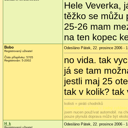
Hele Veverka, 
těžko se můžu 
25-26 mam mezi
na ten kopec ke 
Bobo
Odesláno Pátek, 22. prosince 2006 - 1
Registrovaný uživatel
no vida. tak v
Číslo příspěvku: 5705
Registrován: 5-2002
já se tam možná 
jestli maj 25 ot
tak v kolik? tak
kolisti = piráti chodníků
neosvětlený cyklista = žádný cyklista
jsem nucen používat automobil. na ch
pouze plynulá doprava může být ekol
H_k
Odesláno Pátek, 22. prosince 2006 - 1
Registrovaný uživatel