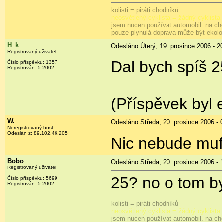
kolisti = piráti chodníků
neosvětlený cyklista = žádný cyklista
jsem nucen používat automobil. na ch
pouze plynulá doprava může být ekol
H_k
Odesláno Úterý, 19. prosince 2006 - 2
Registrovaný uživatel
Dal bych spíš 2
Číslo příspěvku: 1357
Registrován: 5-2002
(Příspěvek byl 
W.
Odesláno Středa, 20. prosince 2006 - 
Neregistrovaný host
Odeslán z: 89.102.46.205
Nic nebude muf
Bobo
Odesláno Středa, 20. prosince 2006 - 
Registrovaný uživatel
25? no o tom b
Číslo příspěvku: 5699
Registrován: 5-2002
kolisti = piráti chodníků
neosvětlený cyklista = žádný cyklista
jsem nucen používat automobil. na ch