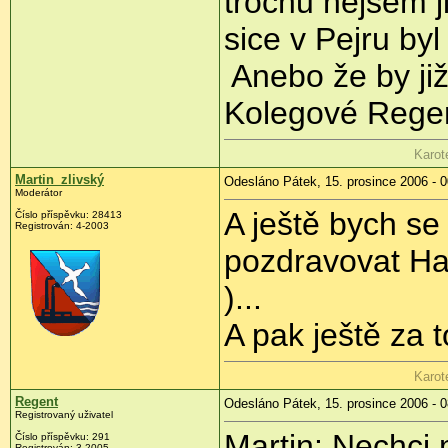
trochu nejsem j
sice v Pejru byl 
Anebo že by ji
Kolegové Regen
Karot
Martin_zlivský
Odesláno Pátek, 15. prosince 2006 - 0
Moderátor
A ještě bych se
Číslo příspěvku: 28413
Registrován: 4-2003
pozdravovat Hal
)...
A pak ještě za 
Karot
Regent
Odesláno Pátek, 15. prosince 2006 - 0
Registrovaný uživatel
Martin: Nechci 
Číslo příspěvku: 291
Registrován: 3-2005