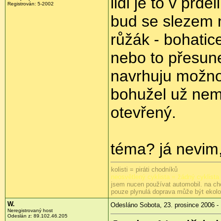
lidi je to v prd
Registrován: 5-2002
bud se slezem 
růžák - bohatic
nebo to přesun
navrhuju možno
bohužel už nem
otevřený.
téma? já nevim
kolisti = piráti chodníků
neosvětlený cyklista = žádný cyklista
jsem nucen používat automobil. na ch
pouze plynulá doprava může být ekol
W.
Odesláno Sobota, 23. prosince 2006 -
Neregistrovaný host
Odeslán z: 89.102.46.205