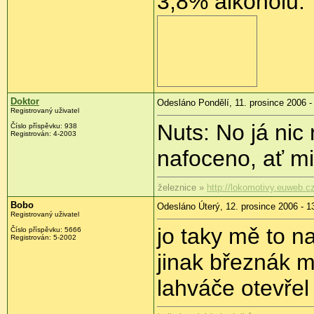
3,8% alkoholu.
Doktor
Odesláno Pondělí, 11. prosince 2006 -
Registrovaný uživatel
Nuts: No já nic
Číslo příspěvku: 938
Registrován: 4-2003
nafoceno, ať mi
železnice »
http://lokomotivy.euweb.c
Bobo
Odesláno Úterý, 12. prosince 2006 - 1
Registrovaný uživatel
jo taky mě to n
Číslo příspěvku: 5666
Registrován: 5-2002
jinak březnák m
lahváče otevře