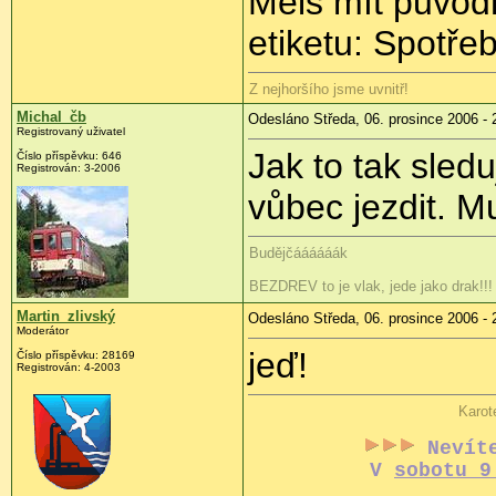
Měls mít původn
etiketu: Spotřeb
Z nejhoršího jsme uvnitř!
Michal_čb
Odesláno Středa, 06. prosince 2006 - 
Registrovaný uživatel
Jak to tak sled
Číslo příspěvku: 646
Registrován: 3-2006
vůbec jezdit. 
Budějčáááááák
BEZDREV to je vlak, jede jako drak!!! 
Martin_zlivský
Odesláno Středa, 06. prosince 2006 - 
Moderátor
jeď!
Číslo příspěvku: 28169
Registrován: 4-2003
Karot
Nevít
V
sobotu 9