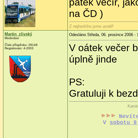
pátek večír, ja
na ČD
)
Z nejhoršího jsme uvnitř!
Martin_zlivský
Odesláno Středa, 06. prosince 2006 - 
Moderátor
V oátek večer 
Číslo příspěvku: 28149
Registrován: 4-2003
úplně jinde
PS:
Gratuluji k bez
Karot
Nevít
V
sobotu 9