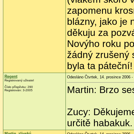
zapomenu krosn
blázny, jako je
děkuju za pozv
Novýho roku po
žádný zrušený s
byla ta páteční!
Regent
Odesláno Čtvrtek, 14. prosince 2006 -
Registrovaný uživatel
Martin: Brzo ses
Číslo příspěvku: 290
Registrován: 3-2005
Zucy: Děkujeme
určitě habakuk.
Martin_zlivský