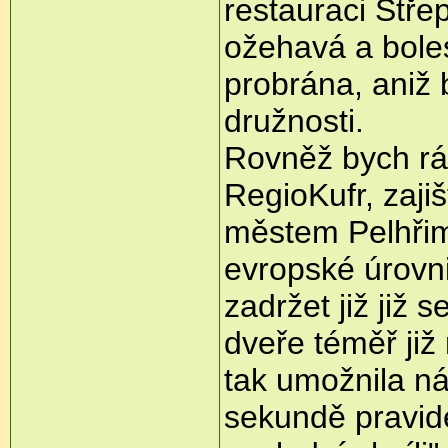
restauraci Stře
ožehavá a bole
probrána, aniž 
družnosti.
Rovněž bych rá
RegioKufr, zaji
městem Pelhři
evropské úrovn
zadržet již již
dveře téměř již 
tak umožnila ná
sekundě pravid