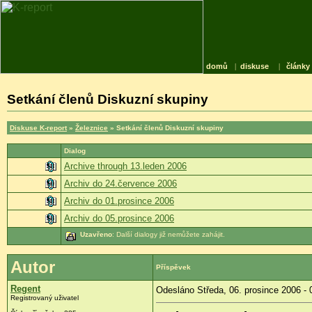
domů
|
diskuse
|
články
Setkání členů Diskuzní skupiny
Diskuse K-report
»
Železnice
» Setkání členů Diskuzní skupiny
Dialog
Archive through 13.leden 2006
Archiv do 24.července 2006
Archiv do 01.prosince 2006
Archiv do 05.prosince 2006
Uzavřeno
: Další dialogy již nemůžete zahájit.
Autor
Příspěvek
Regent
Odesláno Středa, 06. prosince 2006 - 
Registrovaný uživatel