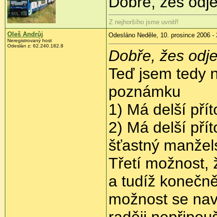
Dobře, žes odje
Z nejhoršího jsme uvnitř!
Oleš Andrůj
Odesláno Neděle, 10. prosince 2006 - 
Neregistrovaný host
Odeslán z: 62.240.182.8
Dobře, žes odje
Teď jsem tedy 
poznámku
1) Má delší pří
2) Má delší pří
šťastný manžels
Třetí možnost,
a tudíž konečně
možnost se nav