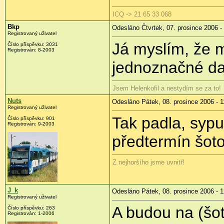
ICQ -> 21 65 33 068
Bkp
Odesláno Čtvrtek, 07. prosince 2006 -
Registrovaný uživatel
Já myslím, že m
Číslo příspěvku: 3031
Registrován: 8-2003
jednoznačné da
Jsem Helenkofil a nestydím se za to!
Nuts
Odesláno Pátek, 08. prosince 2006 - 1
Registrovaný uživatel
Tak padla, sypu
Číslo příspěvku: 901
Registrován: 9-2003
předtermín šotos
Z nejhoršího jsme uvnitř!
J_k
Odesláno Pátek, 08. prosince 2006 - 1
Registrovaný uživatel
A budou na (šoto
Číslo příspěvku: 263
Registrován: 1-2006