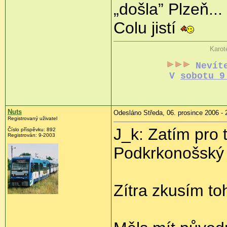
„došla” Plzeň...
Colu jistí
Karot
Nevít
V
sobotu 9
Nuts
Odesláno Středa, 06. prosince 2006 - 
Registrovaný uživatel
J_k: Zatím pro
Číslo příspěvku: 892
Registrován: 9-2003
Podkrkonošský s
Zítra zkusím to