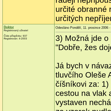
raději nepřipou
určité obranné 
určitých nepří
Doktor
Odesláno Pondělí, 11. prosince 2006 -
Registrovaný uživatel
3) Možná jde o 
Číslo příspěvku: 937
Registrován: 4-2003
"Dobře, žes doje
Já bych v náva
tluvčího Oleše 
číšníkovi za: 1
cestou na vlak 
vystaven nech