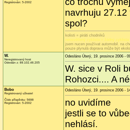
co trochu vymej
Registrován: 5-2002
navrhuju 27.12 v
spol?
kolisti = piráti chodníků
neosvětlený cyklista = žádný cyklista
jsem nucen používat automobil. na ch
pouze plynulá doprava může být ekol
W.
Odesláno Úterý, 19. prosince 2006 - 0
Neregistrovaný host
Odeslán z: 89.102.46.205
W. sice v Roli 
Rohozci.... A n
Bobo
Odesláno Úterý, 19. prosince 2006 - 1
Registrovaný uživatel
no uvidíme
Číslo příspěvku: 5698
Registrován: 5-2002
jestli se to vů
nehlásí.