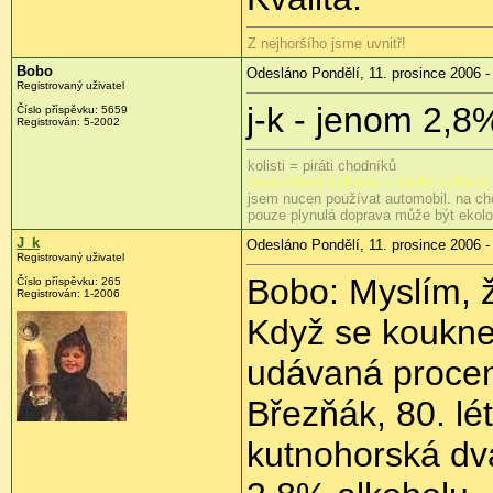
Z nejhoršího jsme uvnitř!
Bobo
Odesláno Pondělí, 11. prosince 2006 -
Registrovaný uživatel
j-k - jenom 2,8
Číslo příspěvku: 5659
Registrován: 5-2002
kolisti = piráti chodníků
neosvětlený cyklista = žádný cyklista
jsem nucen používat automobil. na ch
pouze plynulá doprava může být ekol
J_k
Odesláno Pondělí, 11. prosince 2006 -
Registrovaný uživatel
Bobo: Myslím, 
Číslo příspěvku: 265
Registrován: 1-2006
Když se koukneš
udávaná procen
Březňák, 80. lét
kutnohorská dv