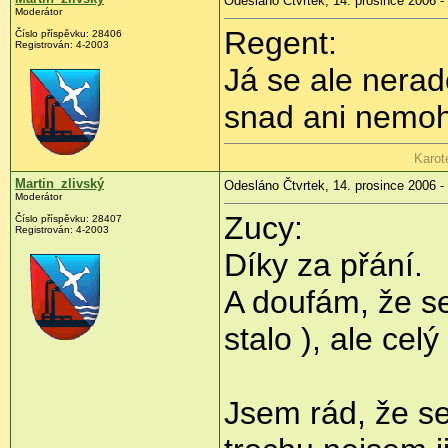
Odesláno Čtvrtek, 14. prosince 2006 -
Moderátor
Regent:
Číslo příspěvku: 28406
Registrován: 4-2003
Já se ale nerad
snad ani nemoh
Karot
Martin_zlivský
Odesláno Čtvrtek, 14. prosince 2006 -
Moderátor
Zucy:
Číslo příspěvku: 28407
Registrován: 4-2003
Díky za přání.
A doufám, že se
stalo
), ale celý
Jsem rád, že se 