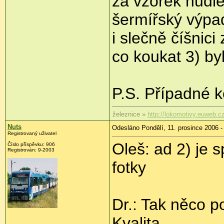
za vzorek nudle
šermířský výpa
i slečně číšnici
co koukat 3) by
P.S. Případné k
železnice »
http://lokomotivy.euweb.c
Nuts
Odesláno Pondělí, 11. prosince 2006 -
Registrovaný uživatel
Oleš: ad 2) je 
Číslo příspěvku: 906
Registrován: 9-2003
fotky
Dr.: Tak něco p
Kvalita.