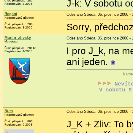
J-k: V sobotu o
Číslo příspěvku: 285
Registrován: 3-2005
Regent
Odesláno Středa, 06. prosince 2006 - 
Registrovaný uživatel
Sorry, předchoz
Číslo příspěvku: 286
Registrován: 3-2005
Martin_zlivský
Odesláno Středa, 06. prosince 2006 - 
Moderátor
I pro J_k, na 
Číslo příspěvku: 28148
Registrován: 4-2003
ani jeden.
Karot
Nevít
V
sobotu 9
Nuts
Odesláno Středa, 06. prosince 2006 - 
Registrovaný uživatel
J_K + Zliv: To b
Číslo příspěvku: 890
Registrován: 9-2003