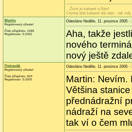
...Život je kabaret a flám!
Chytrej bůh kabaret dal nám - tak měj 
Martin
Odesláno Neděle, 11. prosince 2005 - 
Registrovaný uživatel
Aha, takže jest
Číslo příspěvku: 1096
Registrován: 5-2002
nového terminá
nový ještě zda
Ostravák
Odesláno Neděle, 11. prosince 2005 - 
Registrovaný uživatel
Martin: Nevím.
Číslo příspěvku: 820
Registrován: 5-2005
Většina stanice
přednádražní pr
nádraží na seve
tak ví o čem ml