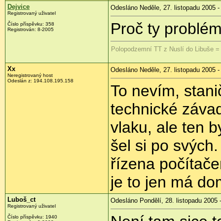
Dejvice
Odesláno Neděle, 27. listopadu 2005 -
Registrovaný uživatel
Proč ty problé
Číslo příspěvku: 358
Registrován: 8-2005
Polopodzemní TT z Nuslí do Libuše = 
Xx
Odesláno Neděle, 27. listopadu 2005 -
Neregistrovaný host
Odeslán z: 194.108.195.158
To nevím, stani
technické závad
vlaku, ale ten b
šel si po svých.
řízena počítače
je to jen má d
Luboš_ct
Odesláno Pondělí, 28. listopadu 2005 
Registrovaný uživatel
Číslo příspěvku: 1940