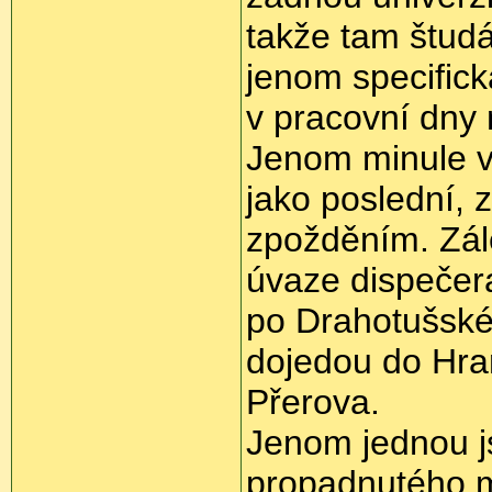
takže tam študá
jenom specifick
v pracovní dny 
Jenom minule v 
jako poslední, 
zpožděním. Zále
úvaze dispečera
po Drahotušské 
dojedou do Hran
Přerova.
Jenom jednou js
propadnutého m