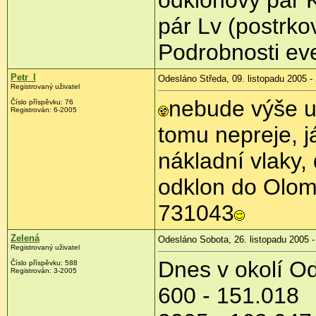
pár Lv (postrko
Podrobnosti eve
Petr_l
Odesláno Středa, 09. listopadu 2005 -
Registrovaný uživatel
nebude výše uv
Číslo příspěvku: 76
Registrován: 6-2005
tomu nepreje, já
nákladní vlaky,
odklon do Olom
731043
Zelená
Odesláno Sobota, 26. listopadu 2005 -
Registrovaný uživatel
Dnes v okolí O
Číslo příspěvku: 588
Registrován: 3-2005
600 - 151.018