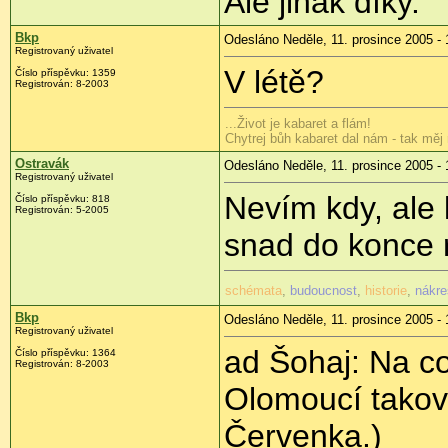
Ale jinak díky.
Bkp
Odesláno Neděle, 11. prosince 2005 - 
Registrovaný uživatel
V létě?
Číslo příspěvku: 1359
Registrován: 8-2003
...Život je kabaret a flám!
Chytrej bůh kabaret dal nám - tak měj 
Ostravák
Odesláno Neděle, 11. prosince 2005 - 
Registrovaný uživatel
Nevím kdy, ale 
Číslo příspěvku: 818
Registrován: 5-2005
snad do konce 
schémata
,
budoucnost
,
historie
,
nákre
Bkp
Odesláno Neděle, 11. prosince 2005 - 
Registrovaný uživatel
ad Šohaj: Na c
Číslo příspěvku: 1364
Registrován: 8-2003
Olomoucí takov
Červenka.)