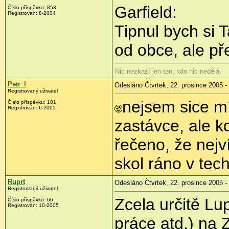
Garfield:
Číslo příspěvku: 853
Registrován: 8-2004
Tipnul bych si T
od obce, ale př
Nic nezkazí jen ten, kdo nic nedělá.
Petr_l
Odesláno Čtvrtek, 22. prosince 2005 -
Registrovaný uživatel
nejsem sice mí
Číslo příspěvku: 101
Registrován: 6-2005
zastávce, ale kd
řečeno, že nejví
skol ráno v tec
Ruprt
Odesláno Čtvrtek, 22. prosince 2005 -
Registrovaný uživatel
Zcela určitě Lu
Číslo příspěvku: 66
Registrován: 10-2005
práce atd.) na 