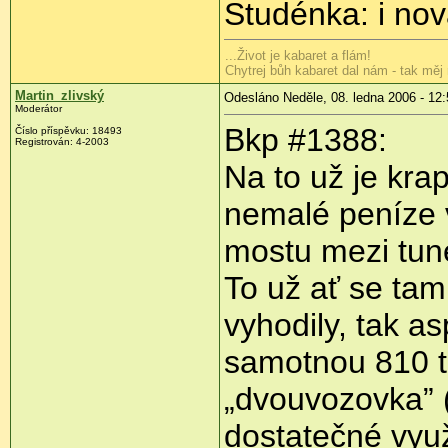
Studénka: i nov
...Život je kabaret a flám!
Chytrej bůh kabaret dal nám - tak měj 
Martin_zlivský
Odesláno Neděle, 08. ledna 2006 - 12:
Moderátor
Bkp #1388:
Číslo příspěvku: 18493
Registrován: 4-2003
Na to už je kra
nemalé peníze 
mostu mezi tune
To už ať se tam
vyhodily, tak a
samotnou 810 t
„dvouvozovka” 
dostatečné využ