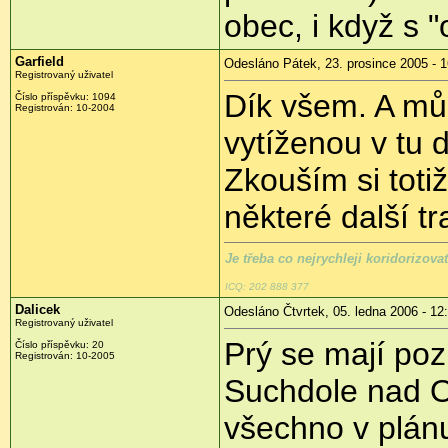
obec, i když s
Garfield
Odesláno Pátek, 23. prosince 2005 - 1
Registrovaný uživatel
Dík všem. A můž
Číslo příspěvku: 1094
Registrován: 10-2004
vytíženou v tu 
Zkouším si toti
některé další tr
Je třeba co nejrychleji koridorizova
ICQ: 202 888 377
Dalicek
Odesláno Čtvrtek, 05. ledna 2006 - 12
Registrovaný uživatel
Prý se mají pozi
Číslo příspěvku: 20
Registrován: 10-2005
Suchdole nad O
všechno v plán