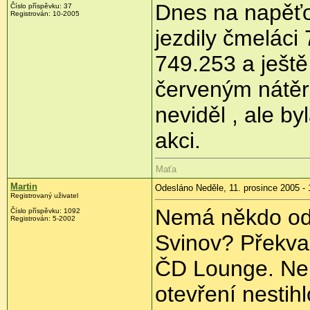
Dnes na napěťo
Číslo příspěvku: 37
Registrován: 10-2005
jezdily čmeláci
749.253 a ještě
červeným nátěru
neviděl , ale by
akci.
Maťa
Martin
Odesláno Neděle, 11. prosince 2005 - 
Registrovaný uživatel
Nemá někdo odk
Číslo příspěvku: 1092
Registrován: 5-2002
Svinov? Překva
ČD Lounge. Nebo
otevření nesti