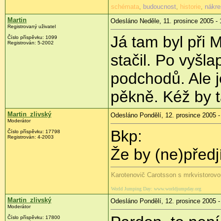
schémata
,
budoucnost
,
historie
,
nákre
Martin
Odesláno Neděle, 11. prosince 2005 - 
Registrovaný uživatel
Já tam byl při 
Číslo příspěvku: 1099
Registrován: 5-2002
stačil. Po vyšl
podchodů. Ale j
pěkně. Kéž by t
Martin_zlivský
Odesláno Pondělí, 12. prosince 2005 -
Moderátor
Bkp:
Číslo příspěvku: 17798
Registrován: 4-2003
Že by (ne)před
Karotenovič Carotsson s mrkvistorovo
World Jumping Day: www.worldjumpday.org
Martin_zlivský
Odesláno Pondělí, 12. prosince 2005 -
Moderátor
Číslo příspěvku: 17800