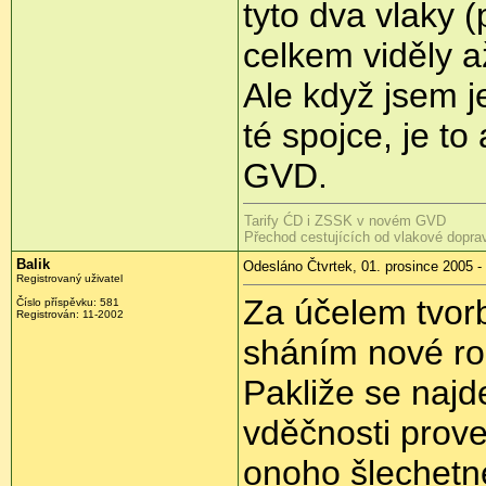
tyto dva vlaky 
celkem viděly a
Ale když jsem j
té spojce, je to 
GVD.
Tarify ĆD i ZSSK v novém GVD
Přechod cestujících od vlakové dopra
Balik
Odesláno Čtvrtek, 01. prosince 2005 -
Registrovaný uživatel
Za účelem tvorb
Číslo příspěvku: 581
Registrován: 11-2002
sháním nové r
Pakliže se najd
vděčnosti prov
onoho šlechetn