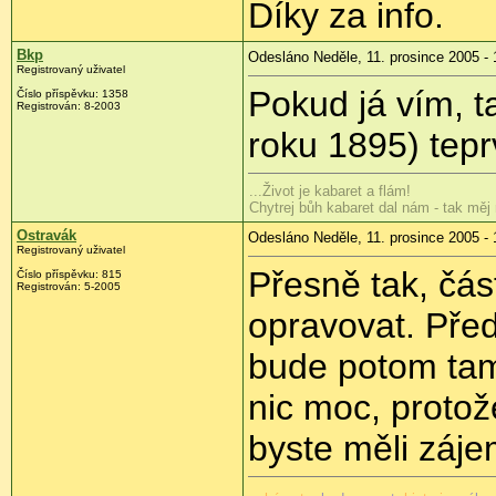
Díky za info.
Bkp
Odesláno Neděle, 11. prosince 2005 - 
Registrovaný uživatel
Pokud já vím, t
Číslo příspěvku: 1358
Registrován: 8-2003
roku 1895) tepr
...Život je kabaret a flám!
Chytrej bůh kabaret dal nám - tak měj 
Ostravák
Odesláno Neděle, 11. prosince 2005 - 
Registrovaný uživatel
Přesně tak, čás
Číslo příspěvku: 815
Registrován: 5-2005
opravovat. Pře
bude potom tam
nic moc, protož
byste měli záje