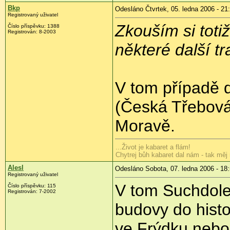
Bkp
Odesláno Čtvrtek, 05. ledna 2006 - 21
Registrovaný uživatel
Zkouším si toti
Číslo příspěvku: 1388
Registrován: 8-2003
některé další tr
V tom případě d
(Česká Třebová
Moravě.
...Život je kabaret a flám!
Chytrej bůh kabaret dal nám - tak měj 
Alesl
Odesláno Sobota, 07. ledna 2006 - 18
Registrovaný uživatel
V tom Suchdole
Číslo příspěvku: 115
Registrován: 7-2002
budovy do hist
ve Frýdku nebo