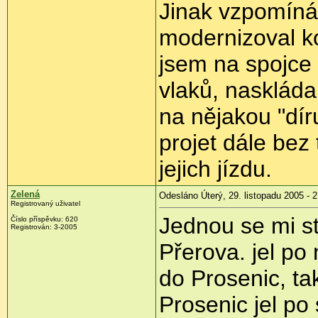
Jinak vzpomíná
modernizoval ko
jsem na spojce 
vlaků, naskláda
na nějakou "dír
projet dále bez
jejich jízdu.
Zelená
Odesláno Úterý, 29. listopadu 2005 - 
Registrovaný uživatel
Jednou se mi s
Číslo příspěvku: 620
Registrován: 3-2005
Přerova. jel po 
do Prosenic, ta
Prosenic jel po 