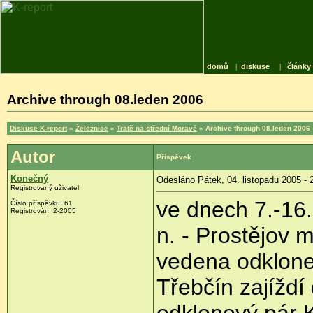
domů
|
diskuse
|
články
Archive through 08.leden 2006
Diskuse K-report
»
Železnice
»
Tratě na střední Moravě
» Archive through 08.leden 2006
Autor
Příspěvek
Konečný
Odesláno Pátek, 04. listopadu 2005 - 
Registrovaný uživatel
ve dnech 7.-16.1
Číslo příspěvku: 61
Registrován: 2-2005
n. - Prostějov 
vedena odklone
Třebčín zajíždí
odklonový pár 