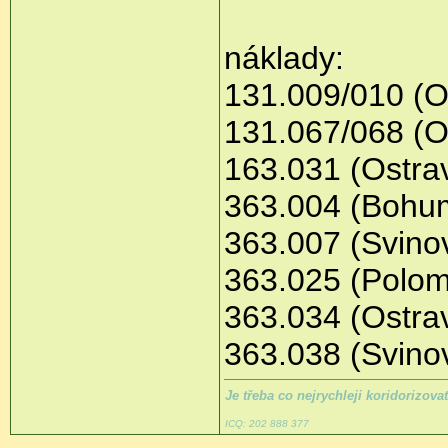
náklady:
131.009/010 (Os
131.067/068 (Os
163.031 (Ostrav
363.004 (Bohum
363.007 (Svinov
363.025 (Polom
363.034 (Ostrav
363.038 (Svinov
Je třeba co nejrychleji koridorizova
ICQ: 202 888 377