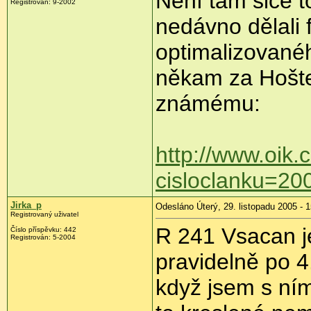
Není tam sice to
Registrován: 9-2002
nedávno dělali 
optimalizované
někam za Hoštej
známému:
http://www.oik.
cisloclanku=2
Jirka_p
Odesláno Úterý, 29. listopadu 2005 - 
Registrovaný uživatel
R 241 Vsacan j
Číslo příspěvku: 442
Registrován: 5-2004
pravidelně po 4
když jsem s ní