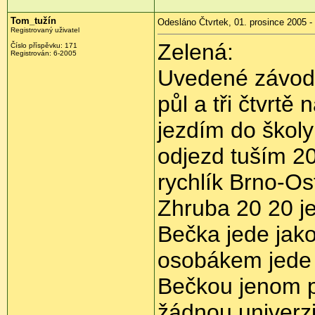
Tom_tužín
Odesláno Čtvrtek, 01. prosince 2005 -
Registrovaný uživatel
Zelená:
Číslo příspěvku: 171
Registrován: 6-2005
Uvedené závod
půl a tři čtvrtě
jezdím do škol
odjezd tuším 20
rychlík Brno-Os
Zhruba 20 20 j
Bečka jede jako
osobákem jede 
Bečkou jenom pá
žádnou univerz