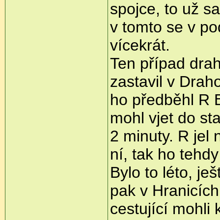
spojce, to už 
v tomto se v po
vícekrát.
Ten případ drah
zastavil v Draho
ho předběhl R B
mohl vjet do st
2 minuty. R jel 
ní, tak ho tehd
Bylo to léto, je
pak v Hranicích
cestující mohli 