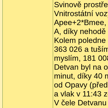
Svinově prostř
Vnitrostátní vo
Apee+2*Bmee, a
A, díky nehodě 
Kolem poledne 
363 026 a tuším
myslím, 181 00
Detvan byl na 
minut, díky 40
od Opavy (před
a vlak v 11:43 
V čele Detvanu