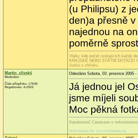
(u Philipsu) z 
den)a přesně v 
najednou na oné
poměrně spros
Vlaky, kde počet cestujících každý 
KRAJSKÉ NEBO STÁTNÍ DOTACE! Cestují
čuníci v chlívku
Martin_zlivský
Odesláno Sobota, 03. prosince 2005 -
Moderátor
Já jednou jel 
Číslo příspěvku: 17636
Registrován: 4-2003
jsme míjeli so
Moc pěkná fotka
Karotenovič Carotsson s mrkvistorovo
World Jumping Day: www.worldjumpday.org
Zelená