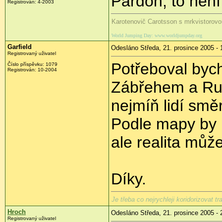
Pardon, to není 
Registrován: 4-2003
Karotenovič Carotsson s mrkvistorovo
World Jumping Day: www.worldjumpday.org
Garfield
Odesláno Středa, 21. prosince 2005 - 
Registrovaný uživatel
Potřeboval bych
Číslo příspěvku: 1079
Registrován: 10-2004
Zábřehem a Rud
nejmíň lidí sm
Podle mapy by 
ale realita může 
Díky.
Je třeba co nejrychleji koridorizovat t
Hroch
Odesláno Středa, 21. prosince 2005 - 
Registrovaný uživatel