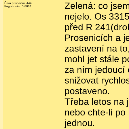
Zelená: co jsem 
Číslo příspěvku: 444
Registrován: 5-2004
nejelo. Os 3315
před R 241(dro
Prosenicích a j
zastavení na to
mohl jet stále 
za ním jedoucí
snižovat rychlo
postaveno.
Třeba letos na
nebo chte-li po
jednou.