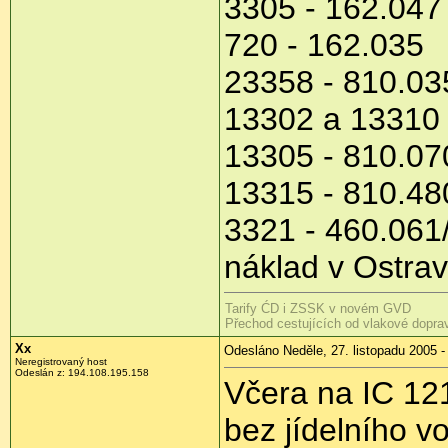
3305 - 162.047
720 - 162.035
23358 - 810.03
13302 a 13310 
13305 - 810.07
13315 - 810.48
3321 - 460.061
náklad v Ostrav
Tarify ĆD i ZSSK v novém GVD
Přechod cestujících od vlakové dopra
Xx
Odesláno Neděle, 27. listopadu 2005 -
Neregistrovaný host
Odeslán z: 194.108.195.158
Včera na IC 12
bez jídelního v