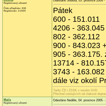
Odesláno Sobota, 03. prosince 2005 -
Registrovaný uživatel
Pátek
Číslo příspěvku: 638
Registrován: 3-2005
600 - 151.011
4206 - 363.045
802 - 362.112
900 - 843.023 
905 - 363.175.
13714 - 810.1
3743 - 163.082
dále viz okolí P
Tarify ĆD i ZSSK v novém GVD
Přechod cestujících od vlakové dopra
Maťa
Odesláno Neděle, 04. prosince 2005 - 
Registrovaný uživatel