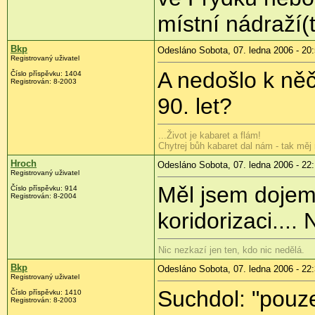
místní nádraží(
Bkp
Odesláno Sobota, 07. ledna 2006 - 20
Registrovaný uživatel
A nedošlo k ně
Číslo příspěvku: 1404
Registrován: 8-2003
90. let?
...Život je kabaret a flám!
Chytrej bůh kabaret dal nám - tak měj 
Hroch
Odesláno Sobota, 07. ledna 2006 - 22
Registrovaný uživatel
Měl jsem dojem,
Číslo příspěvku: 914
Registrován: 8-2004
koridorizaci...
Nic nezkazí jen ten, kdo nic nedělá.
Bkp
Odesláno Sobota, 07. ledna 2006 - 22
Registrovaný uživatel
Suchdol: "pouze
Číslo příspěvku: 1410
Registrován: 8-2003