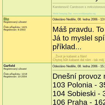
Karotenovič Carotsson s mrkvistorovo
World Jumping Day: www.worldjumpday.org
Bkp
Odesláno Neděle, 08. ledna 2006 - 13:
Registrovaný uživatel
Máš pravdu. To
Číslo příspěvku: 1421
Registrován: 8-2003
Já to myslel sp
příklad...
...Život je kabaret a flám!
Chytrej bůh kabaret dal nám - tak měj 
Garfield
Odesláno Neděle, 08. ledna 2006 - 15:
Registrovaný uživatel
Dnešní provoz 
Číslo příspěvku: 1218
Registrován: 10-2004
103 Polonia - 
104 Sobieski -
106 Praha - 16