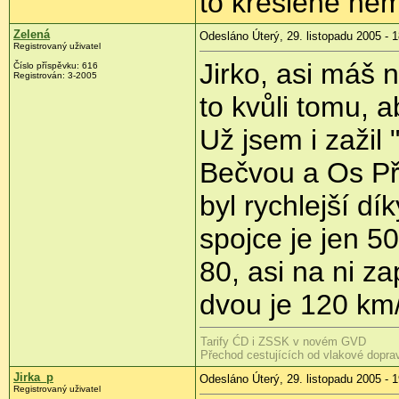
to kreslené ne
Zelená
Odesláno Úterý, 29. listopadu 2005 - 
Registrovaný uživatel
Jirko, asi máš 
Číslo příspěvku: 616
Registrován: 3-2005
to kvůli tomu, a
Už jsem i zažil
Bečvou a Os Př
byl rychlejší dí
spojce je jen 50
80, asi na ni za
dvou je 120 km
Tarify ĆD i ZSSK v novém GVD
Přechod cestujících od vlakové dopra
Jirka_p
Odesláno Úterý, 29. listopadu 2005 - 
Registrovaný uživatel