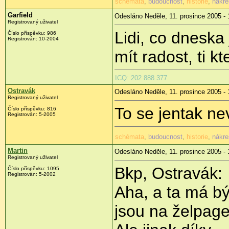
schémata
,
budoucnost
,
historie
,
nákre
Garfield
Odesláno Neděle, 11. prosince 2005 - 
Registrovaný uživatel
Lidi, co dneska 
Číslo příspěvku: 986
Registrován: 10-2004
mít radost, ti kt
ICQ: 202 888 377
Ostravák
Odesláno Neděle, 11. prosince 2005 - 
Registrovaný uživatel
To se jentak nev
Číslo příspěvku: 816
Registrován: 5-2005
schémata
,
budoucnost
,
historie
,
nákre
Martin
Odesláno Neděle, 11. prosince 2005 - 
Registrovaný uživatel
Bkp, Ostravák:
Číslo příspěvku: 1095
Registrován: 5-2002
Aha, a ta má bý
jsou na želpage