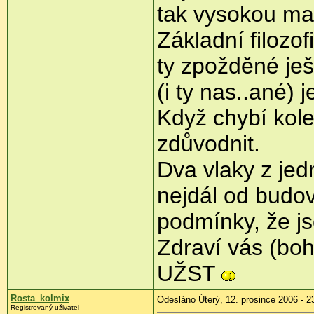
tak vysokou ma
Základní filozof
ty zpožděné ješ
(i ty nas..ané) j
Když chybí kolej
zdůvodnit.
Dva vlaky z jedn
nejdál od budov
podmínky, že js
Zdraví vás (bo
UŽST
Rosta_kolmix
Odesláno Úterý, 12. prosince 2006 - 2
Registrovaný uživatel