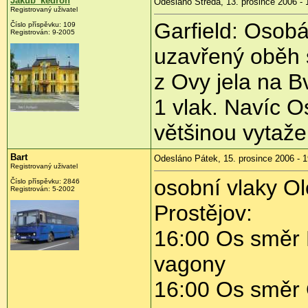
Jakub_kedroň
Odesláno Středa, 13. prosince 2006 - 
Registrovaný uživatel
Garfield: Osob
Číslo příspěvku: 109
Registrován: 9-2005
uzavřený oběh 
z Ovy jela na B
1 vlak. Navíc O
většinou vytaže
Bart
Odesláno Pátek, 15. prosince 2006 - 1
Registrovaný uživatel
osobní vlaky Ol
Číslo příspěvku: 2846
Registrován: 5-2002
Prostějov:
16:00 Os směr 
vagony
16:00 Os směr