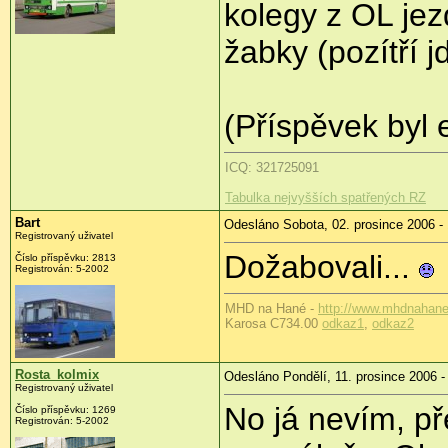
kolegy z OL jez
žabky (pozítří 
(Příspěvek byl 
ICQ: 321725091
Tabulka nejvyšších spatřených RZ
Bart
Odesláno Sobota, 02. prosince 2006 -
Registrovaný uživatel
Dožabovali...
Číslo příspěvku: 2813
Registrován: 5-2002
MHD na Hané -
http://www.mhdnahane
Karosa C734.00
odkaz1
,
odkaz2
Rosta_kolmix
Odesláno Pondělí, 11. prosince 2006 -
Registrovaný uživatel
No já nevím, p
Číslo příspěvku: 1269
Registrován: 5-2002