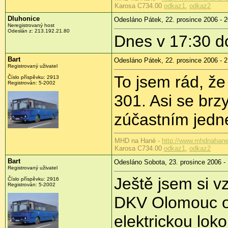
Karosa C734.00
odkaz1
,
odkaz2
Dluhonice
Odesláno Pátek, 22. prosince 2006 - 2
Neregistrovaný host
Odeslán z: 213.192.21.80
Dnes v 17:30 do
Bart
Odesláno Pátek, 22. prosince 2006 - 2
Registrovaný uživatel
To jsem rád, že
Číslo příspěvku: 2913
Registrován: 5-2002
301. Asi se brzy
zúčastním jedn
MHD na Hané -
http://www.mhdnahane
Karosa C734.00
odkaz1
,
odkaz2
Bart
Odesláno Sobota, 23. prosince 2006 -
Registrovaný uživatel
Ještě jsem si v
Číslo příspěvku: 2916
Registrován: 5-2002
DKV Olomouc o
elektrickou lok