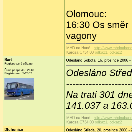
Olomouc:
16:30 Os směr 
vagony
MHD na Hané -
http://www.mhdnahane
Karosa C734.00
odkaz1
,
odkaz2
Bart
Odesláno Sobota, 16. prosince 2006 -
Registrovaný uživatel
Odesláno Středa
Číslo příspěvku: 2848
Registrován: 5-2002
--------------------
Na trati 301 dne
141.037 a 163.0
MHD na Hané -
http://www.mhdnahane
Karosa C734.00
odkaz1
,
odkaz2
Dluhonice
Odesláno Středa, 20. prosince 2006 - 