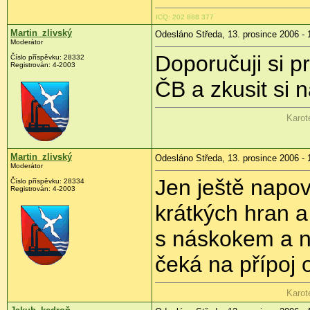
ICQ: 202 888 377
Martin_zlivský
Odesláno Středa, 13. prosince 2006 - 
Moderátor
Doporučuji si p
Číslo příspěvku: 28332
Registrován: 4-2003
ČB a zkusit si 
Karot
Martin_zlivský
Odesláno Středa, 13. prosince 2006 - 
Moderátor
Jen ještě napov
Číslo příspěvku: 28334
Registrován: 4-2003
krátkých hran a 
s náskokem a n
čeká na přípoj 
Karot