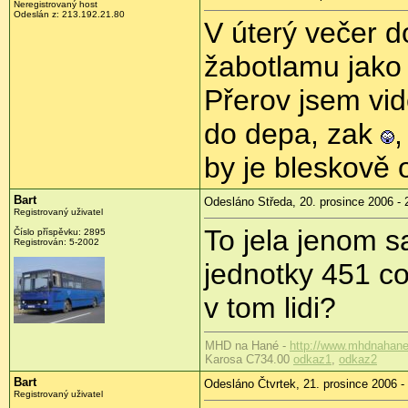
Neregistrovaný host
Odeslán z: 213.192.21.80
V úterý večer d
žabotlamu jako
Přerov jsem vid
do depa, zak
,
by je bleskově 
Bart
Odesláno Středa, 20. prosince 2006 - 
Registrovaný uživatel
To jela jenom 
Číslo příspěvku: 2895
Registrován: 5-2002
jednotky 451 co
v tom lidi?
MHD na Hané -
http://www.mhdnahane
Karosa C734.00
odkaz1
,
odkaz2
Bart
Odesláno Čtvrtek, 21. prosince 2006 -
Registrovaný uživatel