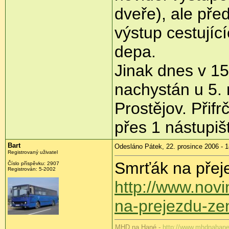
dveře), ale pře
výstup cestující
depa.
Jinak dnes v 15
nachystán u 5. 
Prostějov. Přifr
přes 1 nástupišt
Bart
Odesláno Pátek, 22. prosince 2006 - 1
Registrovaný uživatel
Smrťák na přej
Číslo příspěvku: 2907
Registrován: 5-2002
http://www.novin
na-prejezdu-z
MHD na Hané -
http://www.mhdnahane