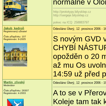
normálně v Olom
http://prototypy.bilysklep.cz
http://sergeje.bilysklep.cz
pokec na ICQ: 258883797
Jakub_kedroň
Odesláno Úterý, 12. prosince 2006 - 1
Registrovaný uživatel
S novým GVD vz
Číslo příspěvku: 107
Registrován: 9-2005
CHYBÍ NÁSTUPI
opožděn o 20 m
až mu Os uvolní
14:59 už před p
Martin_zlivský
Odesláno Úterý, 12. prosince 2006 - 1
Moderátor
A to se v Přer
Číslo příspěvku: 28307
Registrován: 4-2003
Koleje tam tak 