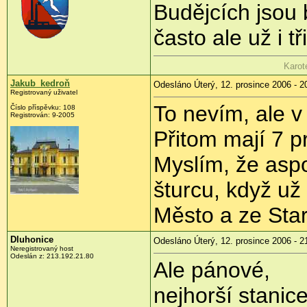
Budějcích jsou 
často ale už i tři
Karot
Jakub_kedroň
Odesláno Úterý, 12. prosince 2006 - 2
Registrovaný uživatel
To nevím, ale v 
Číslo příspěvku: 108
Registrován: 9-2005
Přitom mají 7 p
Myslím, že asp
šturcu, když už
Město a ze Sta
Dluhonice
Odesláno Úterý, 12. prosince 2006 - 2
Neregistrovaný host
Odeslán z: 213.192.21.80
Ale pánové,
nejhorší stani