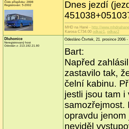
Dnes jezdí (jez
Číslo příspěvku: 2898
Registrován: 5-2002
451038+05103
MHD na Hané -
http://www.mhdnahane
Karosa C734.00
odkaz1
,
odkaz2
Dluhonice
Odesláno Čtvrtek, 21. prosince 2006 -
Neregistrovaný host
Odeslán z: 213.192.21.80
Bart:
Napřed zahlásili
zastavilo tak, ž
čelní kabinu. P
jestli jsou tam 
samozřejmost. P
opravdu jenom j
neviděl vystupo