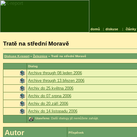
domů
|
diskuse
|
články
Tratě na střední Moravě
Diskuse K-report
»
Železnice
» Tratě na střední Moravě
Dialog
Archive through 08.leden 2006
Archive through 13.březen 2006
Archiv do 25.května 2006
Archiv do 07.srpna 2006
Archiv do 20.září 2006
Archiv do 14.listopadu 2006
Uzavřeno
: Další dialogy již nemůžete zahájit.
Autor
Příspěvek