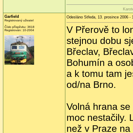
Karot
Garfield
Odesláno Středa, 13. prosince 2006 - 
Registrovaný uživatel
V Přerově to lo
Číslo příspěvku: 3618
Registrován: 10-2004
stejnou dobu sj
Břeclav, Břecla
Bohumín a osob
a k tomu tam je
od/na Brno.
Volná hrana se
moc nestačily. 
než v Praze na