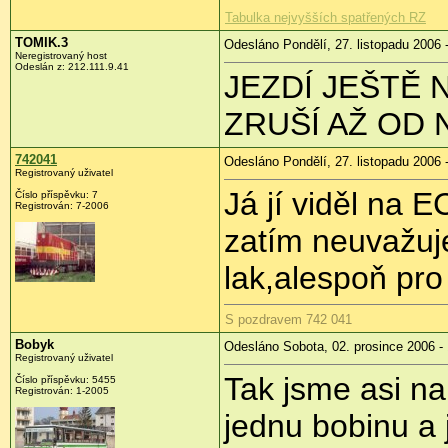
Tabulka nejvyšších spatřených RZ
TOMIK.3
Odesláno Pondělí, 27. listopadu 2006 
Neregistrovaný host
Odeslán z: 212.111.9.41
JEZDÍ JEŠTĚ 
ZRUŠÍ AŽ OD 
742041
Odesláno Pondělí, 27. listopadu 2006 
Registrovaný uživatel
Já jí viděl na 
Číslo příspěvku: 7
Registrován: 7-2006
zatím neuvažuj
lak,alespoň pro
S pozdravem 742 041
Bobyk
Odesláno Sobota, 02. prosince 2006 -
Registrovaný uživatel
Tak jsme asi n
Číslo příspěvku: 5455
Registrován: 1-2005
jednu bobinu a 