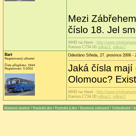
Mezi Zábřehem 
číslo 18. Jel s
MHD na Hané -
http://www.mhdnahane
Karosa C734.00
odkaz1
,
odkaz2
Bart
Odesláno Středa, 27. prosince 2006 - 
Registrovaný uživatel
Jaká čísla mají
Číslo příspěvku: 2944
Registrován: 5-2002
Olomouc? Exist
MHD na Hané -
http://www.mhdnahane
Karosa C734.00
odkaz1
,
odkaz2
Diskusní skupiny
|
Poslední den
|
Poslední 4 dny
|
Stromové zobrazení
|
Vyhledávání
|
S