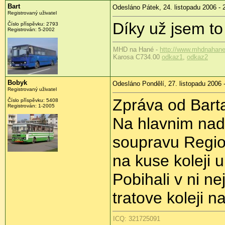
Bart
Odesláno Pátek, 24. listopadu 2006 - 
Registrovaný uživatel
Díky už jsem to
Číslo příspěvku: 2793
Registrován: 5-2002
MHD na Hané -
http://www.mhdnahane
Karosa C734.00
odkaz1
,
odkaz2
Bobyk
Odesláno Pondělí, 27. listopadu 2006 
Registrovaný uživatel
Zpráva od Bart
Číslo příspěvku: 5408
Registrován: 1-2005
Na hlavnim nadr
soupravu Regio
na kuse koleji 
Pobihali v ni ne
tratove koleji n
ICQ: 321725091