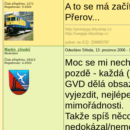
A to se má začí
Číslo příspěvku: 1271
Registrován: 5-2002
Přerov...
http://prototypy.bilysklep.cz
http://sergeje.bilysklep.cz
pokec na ICQ: 258883797
Martin_zlivský
Odesláno Středa, 13. prosince 2006 - 
Moderátor
Moc se mi nechc
Číslo příspěvku: 28313
Registrován: 4-2003
pozdě - každá (
GVD dělá obsaze
vyjezdit, nejlép
mimořádnosti.
Takže spíš něco
nedokázal/nemo