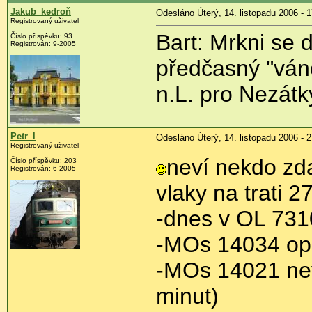
Jakub_kedroň
Odesláno Úterý, 14. listopadu 2006 - 
Registrovaný uživatel
Bart: Mrkni se 
Číslo příspěvku: 93
Registrován: 9-2005
předčasný "váno
n.L. pro Nezátk
Petr_l
Odesláno Úterý, 14. listopadu 2006 - 
Registrovaný uživatel
neví nekdo zd
Číslo příspěvku: 203
Registrován: 6-2005
vlaky na trati 2
-dnes v OL 731
-MOs 14034 op
-MOs 14021 ne
minut)