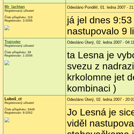
Mr_lachtan
Odesláno Pondělí, 01. ledna 2007 - 21
Registrovaný uživatel
já jel dnes 9:5
Číslo příspěvku: 119
Registrován: 3-2006
nastupovalo 9 li
Trainster
Odesláno Úterý, 02. ledna 2007 - 04:1
Registrovaný uživatel
ta Lesna je vyb
Číslo příspěvku: 39
Registrován: 1-2006
svezu z nadraz
krkolomne jet d
kombinaci )
Luboš_ct
Odesláno Úterý, 02. ledna 2007 - 20:0
Registrovaný uživatel
Jo Lesná je sic
Číslo příspěvku: 3449
Registrován: 9-2002
viděl nastupovat