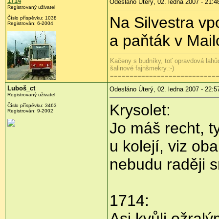
1714
Odesláno Úterý, 02. ledna 2007 - 21:4
Registrovaný uživatel
Na Silvestra v
Číslo příspěvku: 1038
Registrován: 6-2004
a paňták v Mail
Kačeny s budníky, toť opravdová lahů
šalinové fajnšmekry.:-)
===========================
Luboš_ct
Odesláno Úterý, 02. ledna 2007 - 22:5
Registrovaný uživatel
Krysolet:
Číslo příspěvku: 3463
Registrován: 9-2002
Jo máš recht, ty
u kolejí, viz oba
nebudu raději 
1714:
Asi kvůli ožral