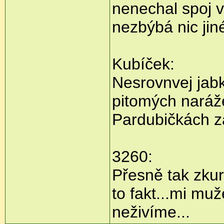
nenechal spoj v ž
nezbýbá nic jin
Kubíček:
Nesrovnvej jabk
pitomých naráž
Pardubičkách z
3260:
Přesně tak zkur
to fakt...mi mu
neživíme...