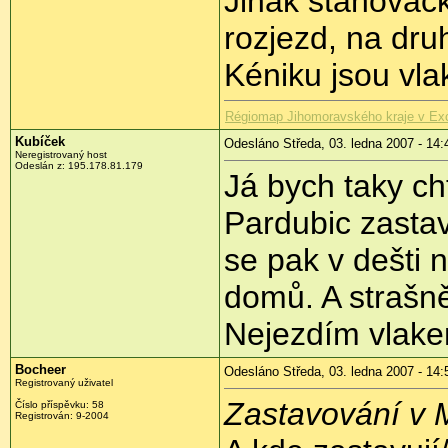
Jinak stahovač
rozjezd, na druh
Kéniku jsou vla
Régiomap Jihomoravského kraje v Exce
Kubíček
Odesláno Středa, 03. ledna 2007 - 14:
Neregistrovaný host
Odeslán z: 195.178.81.179
Já bych taky ch
Pardubic zastav
se pak v dešti 
domů. A strašně
Nejezdím vlak
Bocheer
Odesláno Středa, 03. ledna 2007 - 14:
Registrovaný uživatel
Zastavování v 
Číslo příspěvku: 58
Registrován: 9-2004