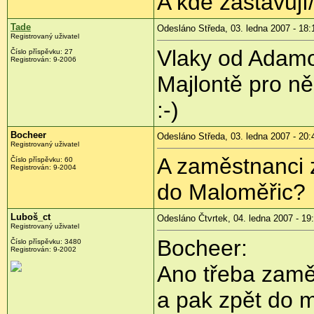
A kde zastavuj
Tade
Odesláno Středa, 03. ledna 2007 - 18:
Registrovaný uživatel
Vlaky od Adamov
Číslo příspěvku: 27
Registrován: 9-2006
Majlontě pro ně
:-)
Bocheer
Odesláno Středa, 03. ledna 2007 - 20:
Registrovaný uživatel
A zaměstnanci z
Číslo příspěvku: 60
Registrován: 9-2004
do Maloměřic?
Luboš_ct
Odesláno Čtvrtek, 04. ledna 2007 - 19
Registrovaný uživatel
Bocheer:
Číslo příspěvku: 3480
Registrován: 9-2002
Ano třeba zaměs
a pak zpět do m