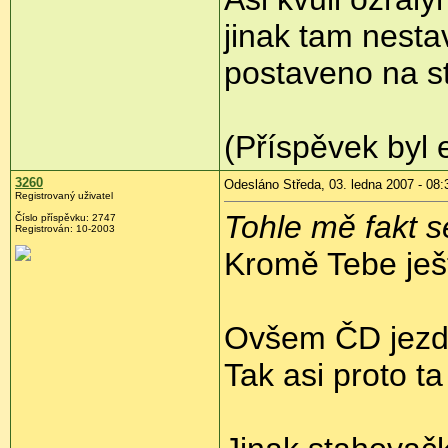
jinak tam nesta
postaveno na st
(Příspěvek byl 
3260
Odesláno Středa, 03. ledna 2007 - 08:
Registrovaný uživatel
Tohle mě fakt se
Číslo příspěvku: 2747
Registrován: 10-2003
Kromě Tebe ješ
Ovšem ČD jezdí
Tak asi proto ta