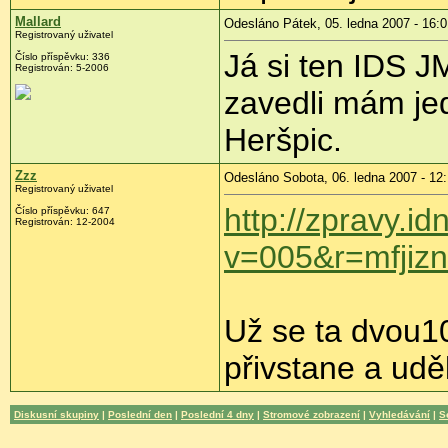
Mallard
Odesláno Pátek, 05. ledna 2007 - 16:0
Registrovaný uživatel
Já si ten IDS J
Číslo příspěvku: 336
Registrován: 5-2006
zavedli mám je
Heršpic.
Zzz
Odesláno Sobota, 06. ledna 2007 - 12:
Registrovaný uživatel
http://zpravy.i
Číslo příspěvku: 647
Registrován: 12-2004
v=005&r=mfjiz
Už se ta dvou10
přivstane a udě
Diskusní skupiny
|
Poslední den
|
Poslední 4 dny
|
Stromové zobrazení
|
Vyhledávání
|
S