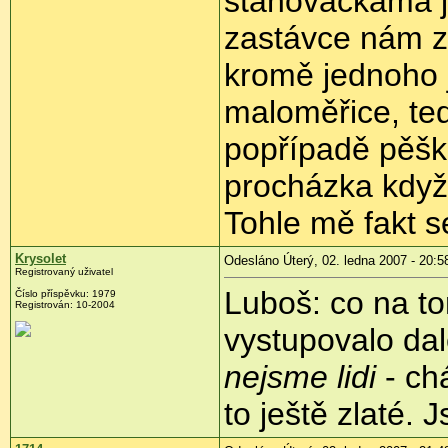
stahovačkama je
zastávce nám z
kromě jednoho j
maloměřice, te
popřípadě pěšk
procházka když
Tohle mě fakt se
Krysolet
Odesláno Úterý, 02. ledna 2007 - 20:5
Registrovaný uživatel
Luboš: co na t
Číslo příspěvku: 1979
Registrován: 10-2004
vystupovalo dal
nejsme lidi
- ch
to ještě zlaté. 