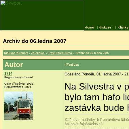
domů
|
diskuse
|
články
Archiv do 06.ledna 2007
Diskuse K-report
»
Železnice
»
Tratě kolem Brna
» Archiv do 06.ledna 2007
Autor
Příspěvek
1714
Odesláno Pondělí, 01. ledna 2007 - 21
Registrovaný uživatel
Na Silvestra v 
Číslo příspěvku: 1036
Registrován: 6-2004
bylo tam hafo l
zastávka bude 
Kačeny s budníky, toť opravdová lahů
šalinové fajnšmekry.:-)
===========================