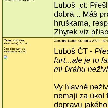
Odeslán z: 195.178.81.179
Luboš_ct: Přešl
dobrá... Máš pr
hruškama, resp.
Zbytek viz pří
Peter_colotka
Odesláno Pátek, 05. ledna 2007 - 09:4
Registrovaný uživatel
Luboš ČT -
Pře
Číslo příspěvku: 18
Registrován: 6-2006
furt...ale je to
mi Dráhu neživí
Vy hlavně neživ
nemají za úkol
dopravu jakéhok