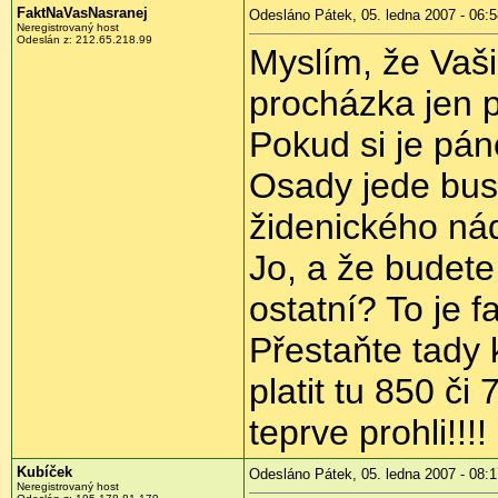
FaktNaVasNasranej
Odesláno Pátek, 05. ledna 2007 - 06:5
Neregistrovaný host
Odeslán z: 212.65.218.99
Myslím, že Vaš
procházka jen p
Pokud si je pán
Osady jede bus
židenického nád
Jo, a že budete
ostatní? To je f
Přestaňte tady 
platit tu 850 či
teprve prohli!!!!
Kubíček
Odesláno Pátek, 05. ledna 2007 - 08:1
Neregistrovaný host