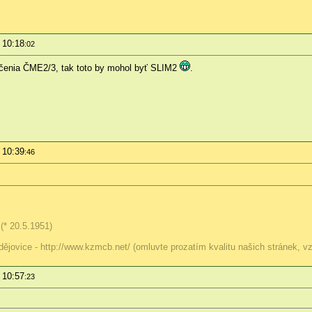
 10:18
:02
ačenia ČME2/3, tak toto by mohol byť SLIM2
.
 10:39
:46
(* 20.5.1951)
jovice - http://www.kzmcb.net/ (omluvte prozatím kvalitu našich stránek, vz
 10:57
:23