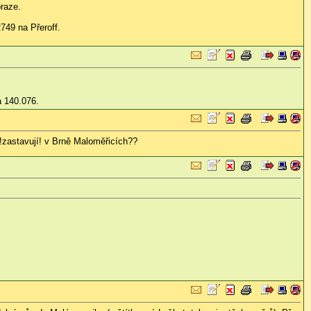
raze.
749 na Přeroff.
a 140.076.
!zastavují! v Brně Maloměřicích??