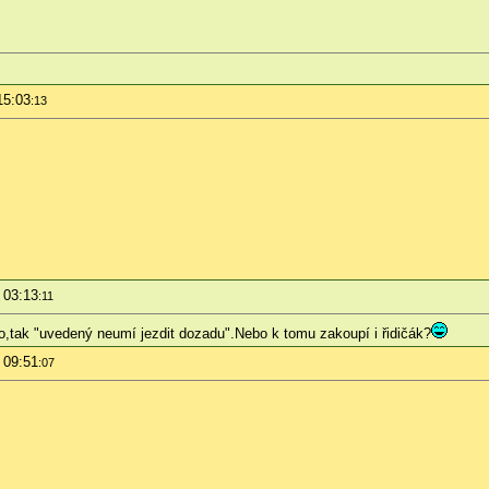
15:03
:13
 03:13
:11
,tak "uvedený neumí jezdit dozadu".Nebo k tomu zakoupí i řidičák?
 09:51
:07