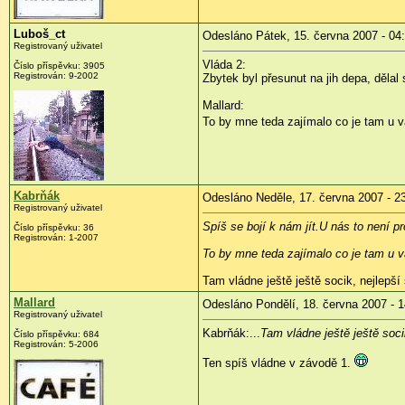
Luboš_ct
Odesláno Pátek, 15. června 2007 - 04
Registrovaný uživatel
Vláda 2:
Číslo příspěvku: 3905
Registrován: 9-2002
Zbytek byl přesunut na jih depa, dělal 
Mallard:
To by mne teda zajímalo co je tam u v
Kabrňák
Odesláno Neděle, 17. června 2007 - 2
Registrovaný uživatel
Spíš se bojí k nám jít.U nás to není 
Číslo příspěvku: 36
Registrován: 1-2007
To by mne teda zajímalo co je tam u v
Tam vládne ještě ještě socik, nejlepší
Mallard
Odesláno Pondělí, 18. června 2007 - 1
Registrovaný uživatel
Kabrňák:...
Tam vládne ještě ještě soc
Číslo příspěvku: 684
Registrován: 5-2006
Ten spíš vládne v závodě 1.