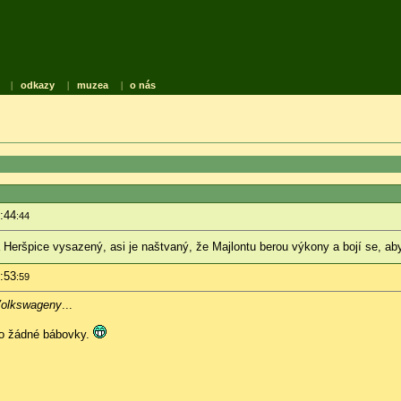
|
odkazy
|
muzea
|
o nás
:44
:44
a Heršpice vysazený, asi je naštvaný, že Majlontu berou výkony a bojí se, ab
:53
:59
 Volkswageny
...
pro žádné bábovky.