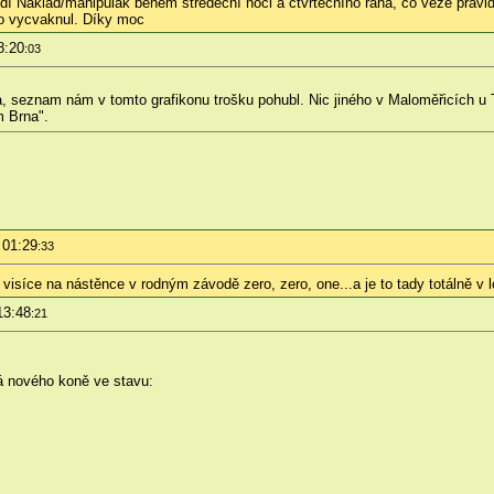
íždí Náklad/manipulák během středeční noci a čtvrtečního rána, co veze pravi
to vycvaknul. Díky moc
8:20
:03
a, seznam nám v tomto grafikonu trošku pohubl. Nic jiného v Maloměřicích u T
m Brna".
 01:29
:33
visíce na nástěnce v rodným závodě zero, zero, one...a je to tady totálně v l
13:48
:21
á nového koně ve stavu: