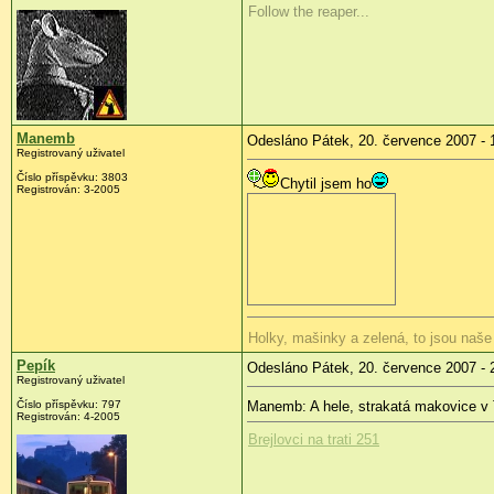
Follow the reaper...
Manemb
Odesláno Pátek, 20. července 2007 - 
Registrovaný uživatel
Číslo příspěvku: 3803
Chytil jsem ho
Registrován: 3-2005
Holky, mašinky a zelená, to jsou naše
Pepík
Odesláno Pátek, 20. července 2007 - 
Registrovaný uživatel
Číslo příspěvku: 797
Manemb: A hele, strakatá makovice v
Registrován: 4-2005
Brejlovci na trati 251