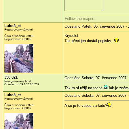
Follow the reaper...
Luboš_ct
Odesláno Pátek, 06. července 2007 - 
Registrovaný uživatel
Krysolet:
Číslo příspěvku: 3968
Registrován: 9-2002
Tak přeci jen dostal popisky...
350 021
Odesláno Sobota, 07. července 2007 -
Neregistrovaný host
Odeslán z: 89.102.85.237
Tak to si užijí na točně.
Jak je známo
Luboš_ct
Odesláno Sobota, 07. července 2007 -
Registrovaný uživatel
Číslo příspěvku: 3976
A co je to vubec za řadu?
Registrován: 9-2002