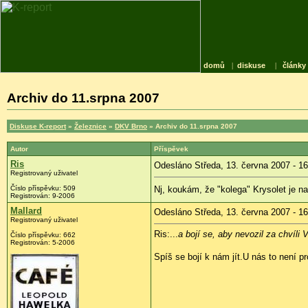
domů
|
diskuse
|
články
Archiv do 11.srpna 2007
Diskuse K-report
»
Železnice
»
DKV Brno
» Archiv do 11.srpna 2007
Autor
Příspěvek
Ris
Odesláno Středa, 13. června 2007 - 16
Registrovaný uživatel
Číslo příspěvku: 509
Nj, koukám, že "kolega" Krysolet je n
Registrován: 9-2006
Mallard
Odesláno Středa, 13. června 2007 - 16
Registrovaný uživatel
Ris:...
a bojí se, aby nevozil za chvíli
Číslo příspěvku: 662
Registrován: 5-2006
Spíš se bojí k nám jít.U nás to není 