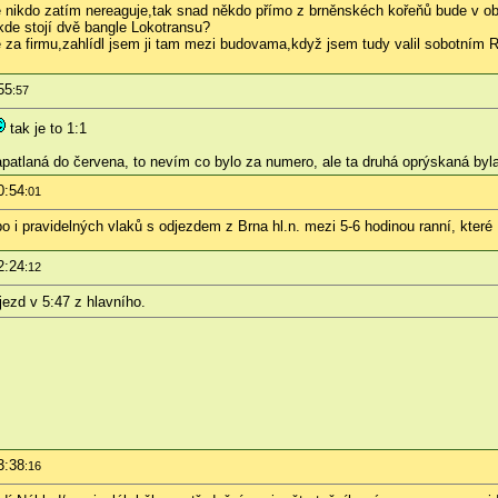
le nikdo zatím nereaguje,tak snad někdo přímo z brněnskéch kořeňů bude v ob
,kde stojí dvě bangle Lokotransu?
e za firmu,zahlídl jsem ji tam mezi budovama,když jsem tudy valil sobotním R
55
:57
tak je to 1:1
patlaná do červena, to nevím co bylo za numero, ale ta druhá oprýskaná byl
0:54
:01
 pravidelných vlaků s odjezdem z Brna hl.n. mezi 5-6 hodinou ranní, které 
2:24
:12
ezd v 5:47 z hlavního.
3:38
:16