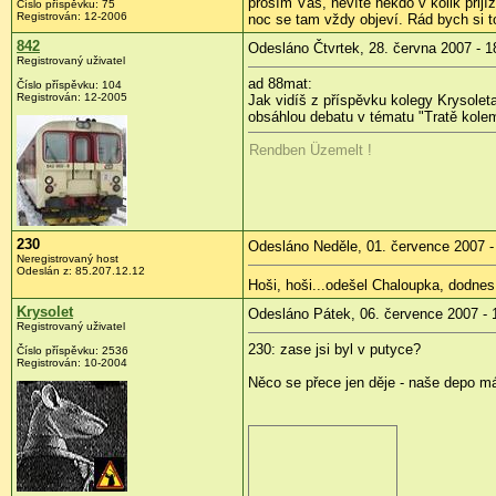
prosím Vás, nevíte někdo v kolik přij
Číslo příspěvku: 75
Registrován: 12-2006
noc se tam vždy objeví. Rád bych si 
842
Odesláno Čtvrtek, 28. června 2007 - 1
Registrovaný uživatel
ad 88mat:
Číslo příspěvku: 104
Registrován: 12-2005
Jak vidíš z příspěvku kolegy Krysolet
obsáhlou debatu v tématu "Tratě kole
Rendben Üzemelt !
230
Odesláno Neděle, 01. července 2007 -
Neregistrovaný host
Odeslán z: 85.207.12.12
Hoši, hoši...odešel Chaloupka, dodnes 
Krysolet
Odesláno Pátek, 06. července 2007 - 
Registrovaný uživatel
230: zase jsi byl v putyce?
Číslo příspěvku: 2536
Registrován: 10-2004
Něco se přece jen děje - naše depo m