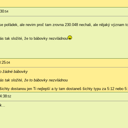
:30
:54
se pořádek, ale nevim proč tam zrovna 230.048 nechali, ale nějaký význam to asi
ás tak složité, že to bábovky nezvládnou
3:25
:04
pro žádné bábovky
ás tak složité, že to bábovky nezvládnou
 šichty dostanou jen Ti nejlepší a ty tam dostaneš šichty typu za 5:12 nebo 5
4:38
:52
ik
...