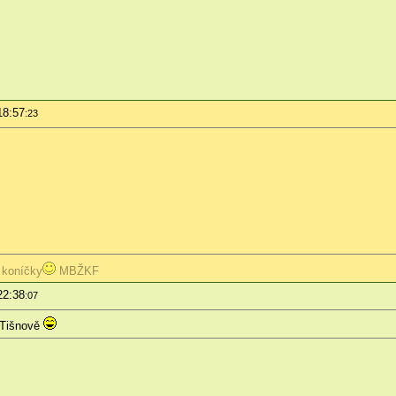
18:57
:23
 koníčky
MBŽKF
22:38
:07
 Tišnově