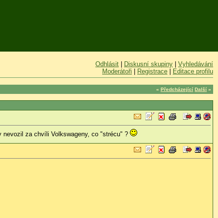
Odhlásit
|
Diskusní skupiny
|
Vyhledávání
Moderátoři
|
Registrace
|
Editace profilu
«
Předcházející
Další
»
y nevozil za chvíli Volkswageny, co "strécu" ?