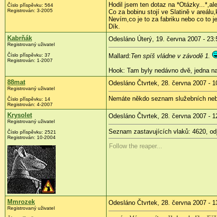
Hodil jsem ten dotaz na *Otázky...*,a
Číslo příspěvku: 564
Registrován: 3-2005
Co za bobinu stojí ve Slatině v areálu
Nevím,co je to za fabriku nebo co to j
Dík.
Kabrňák
Odesláno Úterý, 19. června 2007 - 23:
Registrovaný uživatel
Číslo příspěvku: 37
Mallard:
Ten spíš vládne v závodě 1.
Registrován: 1-2007
Hook: Tam byly nedávno dvě, jedna na
88mat
Odesláno Čtvrtek, 28. června 2007 - 1
Registrovaný uživatel
Nemáte někdo seznam služebních nebo i
Číslo příspěvku: 14
Registrován: 4-2007
Krysolet
Odesláno Čtvrtek, 28. června 2007 - 1
Registrovaný uživatel
Seznam zastavujících vlaků: 4620, odj
Číslo příspěvku: 2521
Registrován: 10-2004
Follow the reaper...
Mmrozek
Odesláno Čtvrtek, 28. června 2007 - 1
Registrovaný uživatel