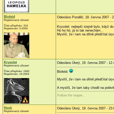
Blofeld
Odesláno Pondělí, 18. června 2007 - 2
Registrovaný uživatel
Číslo příspěvku: 324
Krysolet: nejlepší stejně bylo, když
Registrován: 5-2006
Ho ho hó, já to tak nenechám...
Myslíš, že i tam na dílně předčítal úr
Krysolet
Odesláno Úterý, 19. června 2007 - 12:
Registrovaný uživatel
Číslo příspěvku: 2492
Blofeld:
Registrován: 10-2004
Myslíš, že i tam na dílně předčítal úr
A myslíš, že tam taky chodil na polév
Follow the reaper...
Hook
Odesláno Úterý, 19. června 2007 - 23:
Registrovaný uživatel