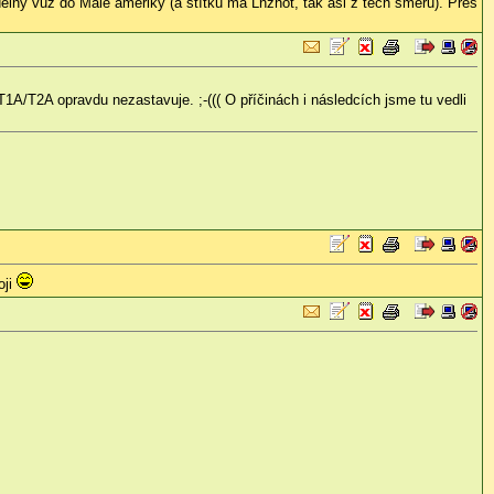
delný vůz do Malé ameriky (a štítku má Lnžhot, tak asi z těch směrů). Přes
1A/T2A opravdu nezastavuje. ;-((( O příčinách i následcích jsme tu vedli
oji