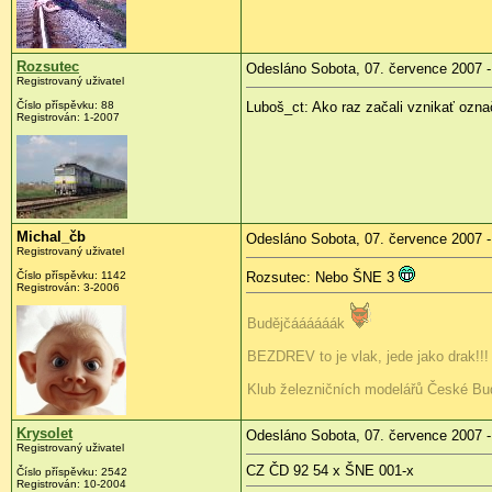
Rozsutec
Odesláno Sobota, 07. července 2007 -
Registrovaný uživatel
Číslo příspěvku: 88
Luboš_ct: Ako raz začali vznikať ozn
Registrován: 1-2007
Michal_čb
Odesláno Sobota, 07. července 2007 -
Registrovaný uživatel
Číslo příspěvku: 1142
Rozsutec: Nebo ŠNE 3
Registrován: 3-2006
Budějčáááááák
BEZDREV to je vlak, jede jako drak!!! 
Klub železničních modelářů České Budě
Krysolet
Odesláno Sobota, 07. července 2007 -
Registrovaný uživatel
CZ ČD 92 54 x ŠNE 001-x
Číslo příspěvku: 2542
Registrován: 10-2004