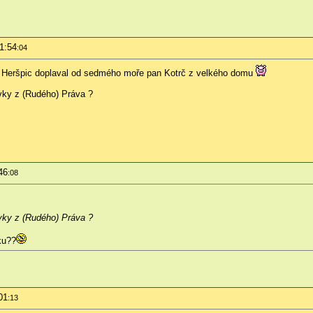
1:54
:04
 do Heršpic doplaval od sedmého moře pan Kotrč z velkého domu
yvky z (Rudého) Práva ?
46
:08
yvky z (Rudého) Práva ?
ku??
01
:13