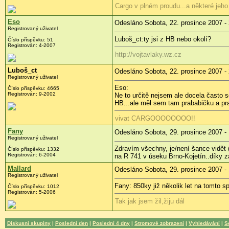
Cargo v plném proudu...a některé j
Eso
Odesláno Sobota, 22. prosince 2007 -
Registrovaný uživatel
Luboš_ct:ty jsi z HB nebo okolí?
Číslo příspěvku: 51
Registrován: 4-2007
http://vojtavlaky.wz.cz
Luboš_ct
Odesláno Sobota, 22. prosince 2007 -
Registrovaný uživatel
Eso:
Číslo příspěvku: 4665
Registrován: 9-2002
Ne to určitě nejsem ale docela často 
HB...ale měl sem tam prababičku a pr
vivat CARGOOOOOOOO!!
Fany
Odesláno Sobota, 29. prosince 2007 -
Registrovaný uživatel
Zdravím všechny, je/není šance vidět 
Číslo příspěvku: 1332
Registrován: 6-2004
na R 741 v úseku Brno-Kojetín..díky za
Mallard
Odesláno Sobota, 29. prosince 2007 -
Registrovaný uživatel
Fany: 850ky již několik let na tomto sp
Číslo příspěvku: 1012
Registrován: 5-2006
Tak jak jsem žil,žiju dál
Diskusní skupiny
|
Poslední den
|
Poslední 4 dny
|
Stromové zobrazení
|
Vyhledávání
|
S