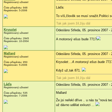
Registrovaný uživatel
Láďa:
Číslo příspěvku: 948
Registrován: 5-2006
To víš,člověk se musí snažit.Politici
Tak jak jsem žil,žiju dál
Krysolet
Odesláno Středa, 05. prosince 2007 - 
Registrovaný uživatel
Číslo příspěvku: 2945
A motorový ešus bude 771?
Registrován: 10-2004
Mallard
Odesláno Středa, 05. prosince 2007 - 
Registrovaný uživatel
Krysolet:...
A motorový ešus bude 771
Číslo příspěvku: 950
Registrován: 5-2006
Když už,tak 871.
Tak jak jsem žil,žiju dál
Láďa
Odesláno Středa, 05. prosince 2007 - 
Registrovaný uživatel
Mallard
Číslo příspěvku: 535
Registrován: 7-2006
Že jsi neřekl dříve .. u nás ta "nová t
už dávno udělat exkurzi ...