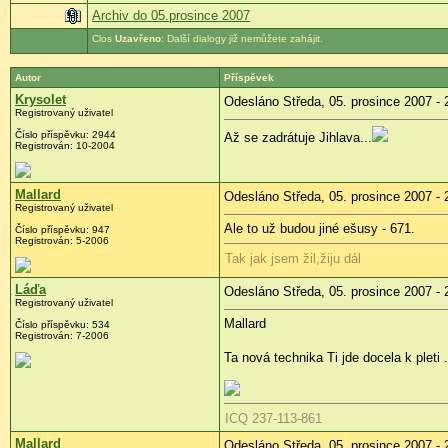
Archiv do 05.prosince 2007
Uzavřeno
: Další dialogy již nemůžete zahájit.
Autor
Příspěvek
Krysolet
Odesláno Středa, 05. prosince 2007 - 
Registrovaný uživatel
Číslo příspěvku: 2944
Až se zadrátuje Jihlava...
Registrován: 10-2004
Mallard
Odesláno Středa, 05. prosince 2007 - 
Registrovaný uživatel
Ale to už budou jiné ešusy - 671.
Číslo příspěvku: 947
Registrován: 5-2006
Tak jak jsem žil,žiju dál
Láďa
Odesláno Středa, 05. prosince 2007 - 
Registrovaný uživatel
Mallard
Číslo příspěvku: 534
Registrován: 7-2006
Ta nová technika Ti jde docela k pleti 
ICQ 237-113-861
Mallard
Odesláno Středa, 05. prosince 2007 - 