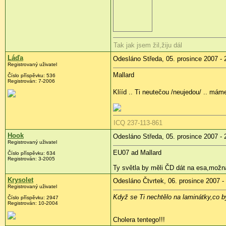
Tak jak jsem žil,žiju dál
Láďa
Odesláno Středa, 05. prosince 2007 - 
Registrovaný uživatel
Mallard
Číslo příspěvku: 536
Registrován: 7-2006
Klííd .. Ti neutečou /neujedou/ .. máme 
ICQ 237-113-861
Hook
Odesláno Středa, 05. prosince 2007 - 
Registrovaný uživatel
EU07 ad Mallard
Číslo příspěvku: 634
Registrován: 3-2005
Ty světla by měli ČD dát na esa,možná 
Krysolet
Odesláno Čtvrtek, 06. prosince 2007 -
Registrovaný uživatel
Když se Ti nechtělo na laminátky,co by 
Číslo příspěvku: 2947
Registrován: 10-2004
Cholera tentego!!!