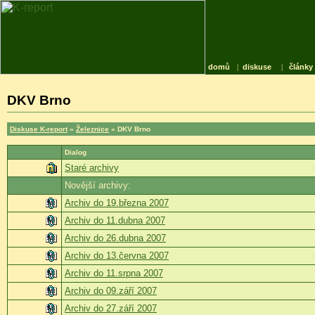
domů
|
diskuse
|
články
DKV Brno
Diskuse K-report
»
Železnice
» DKV Brno
Dialog
Staré archivy
Novější archivy:
Archiv do 19.března 2007
Archiv do 11.dubna 2007
Archiv do 26.dubna 2007
Archiv do 13.června 2007
Archiv do 11.srpna 2007
Archiv do 09.září 2007
Archiv do 27.září 2007