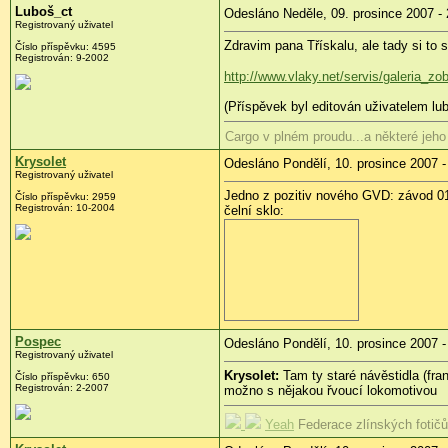
Luboš_ct
Odesláno Neděle, 09. prosince 2007 - 
Registrovaný uživatel
Zdravim pana Třískalu, ale tady si to s
Číslo příspěvku: 4595
Registrován: 9-2002
http://www.vlaky.net/servis/galeria_z
(Příspěvek byl editován uživatelem lub
Cargo v plném proudu...a některé j
Krysolet
Odesláno Pondělí, 10. prosince 2007 -
Registrovaný uživatel
Jedno z pozitiv nového GVD: závod 01 
Číslo příspěvku: 2959
Registrován: 10-2004
čelní sklo:
Pospec
Odesláno Pondělí, 10. prosince 2007 -
Registrovaný uživatel
Krysolet:
Tam ty staré návěstidla (fra
Číslo příspěvku: 650
Registrován: 2-2007
možno s nějakou řvoucí lokomotivou
Yeah
Federace zlínských fotič