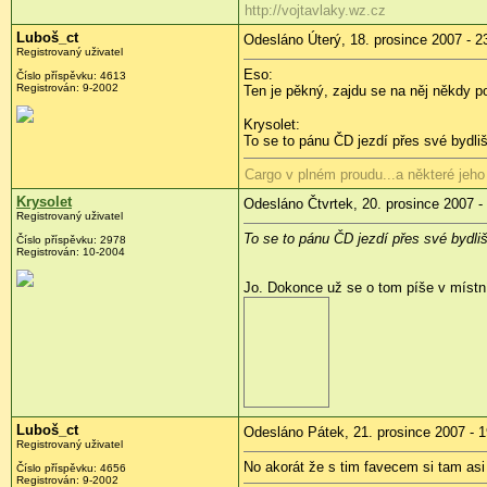
http://vojtavlaky.wz.cz
Luboš_ct
Odesláno Úterý, 18. prosince 2007 - 2
Registrovaný uživatel
Eso:
Číslo příspěvku: 4613
Registrován: 9-2002
Ten je pěkný, zajdu se na něj někdy p
Krysolet:
To se to pánu ČD jezdí přes své bydli
Cargo v plném proudu...a některé j
Krysolet
Odesláno Čtvrtek, 20. prosince 2007 -
Registrovaný uživatel
To se to pánu ČD jezdí přes své bydli
Číslo příspěvku: 2978
Registrován: 10-2004
Jo. Dokonce už se o tom píše v místn
Luboš_ct
Odesláno Pátek, 21. prosince 2007 - 1
Registrovaný uživatel
No akorát že s tim favecem si tam asi n
Číslo příspěvku: 4656
Registrován: 9-2002