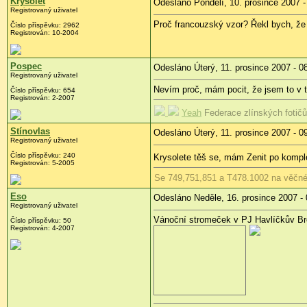
Krysolet
Odesláno Pondělí, 10. prosince 2007 -
Registrovaný uživatel
Proč francouzský vzor? Řekl bych, že
Číslo příspěvku: 2962
Registrován: 10-2004
Pospec
Odesláno Úterý, 11. prosince 2007 - 0
Registrovaný uživatel
Nevím proč, mám pocit, že jsem to v 
Číslo příspěvku: 654
Registrován: 2-2007
Yeah
Federace zlínských fotič
Stínovlas
Odesláno Úterý, 11. prosince 2007 - 0
Registrovaný uživatel
Číslo příspěvku: 240
Krysolete těš se, mám Zenit po komplet
Registrován: 5-2005
Se 749,751,851 a T478.1002 na věčné 
Eso
Odesláno Neděle, 16. prosince 2007 - 
Registrovaný uživatel
Vánoční stromeček v PJ Havlíčkův B
Číslo příspěvku: 50
Registrován: 4-2007