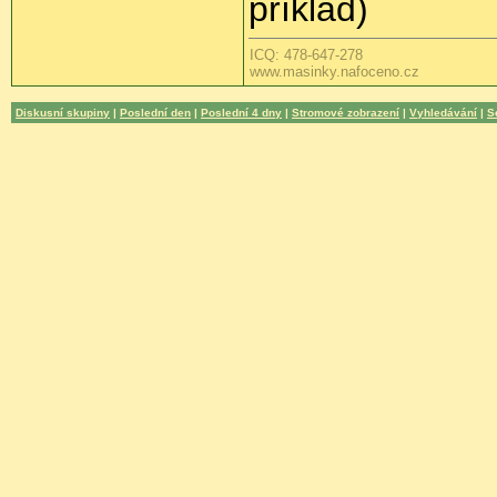
příklad)
ICQ: 478-647-278
www.masinky.nafoceno.cz
Diskusní skupiny
|
Poslední den
|
Poslední 4 dny
|
Stromové zobrazení
|
Vyhledávání
|
S