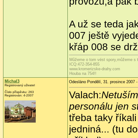
provozu,a pak b
A už se teda ja
007 ještě vyje
křáp 008 se drž
Můžeme o tom vést spory,můžeme s tím 
ICQ:472-354-855
www.kromerizske-drahy.com
Houba na 754!!
Michal3
Odesláno Pondělí, 31. prosince 2007 -
Registrovaný uživatel
Valach:
Netuším,
Číslo příspěvku: 263
Registrován: 4-2007
personálu jen s
třeba taky říka
jedniná... (tu 