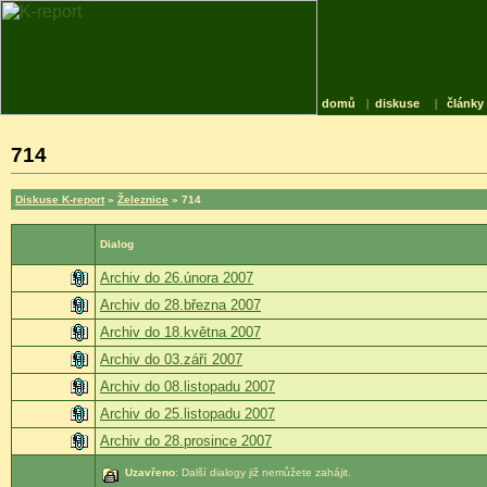
domů
|
diskuse
|
články
714
Diskuse K-report
»
Železnice
» 714
Dialog
Archiv do 26.února 2007
Archiv do 28.března 2007
Archiv do 18.května 2007
Archiv do 03.září 2007
Archiv do 08.listopadu 2007
Archiv do 25.listopadu 2007
Archiv do 28.prosince 2007
Uzavřeno
: Další dialogy již nemůžete zahájit.