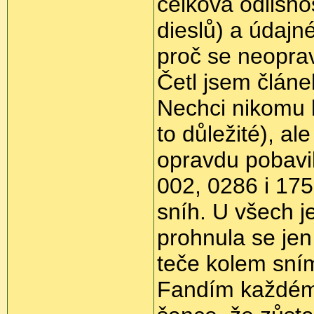
celková odlišno
dieslů) a údajn
proč se neopra
Četl jsem článe
Nechci nikomu b
to důležité), a
opravdu pobavi
002, 0286 i 17
sníh. U všech j
prohnula se jen
teče kolem sním
Fandím každému