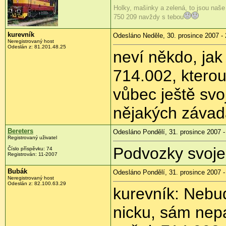
Holky, mašinky a zelená, to jsou naše
750 209 navždy s tebou
kurevník
Odesláno Neděle, 30. prosince 2007 - 
Neregistrovaný host
Odeslán z: 81.201.48.25
neví někdo, jak
714.002, ktero
vůbec ještě svo
nějakých záva
Bereters
Odesláno Pondělí, 31. prosince 2007 -
Registrovaný uživatel
Podvozky svoje
Číslo příspěvku: 74
Registrován: 11-2007
Bubák
Odesláno Pondělí, 31. prosince 2007 -
Neregistrovaný host
Odeslán z: 82.100.63.29
kurevník: Nebud
nicku, sám nepat