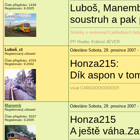
Luboš, Manemb:
Číslo příspěvku: 1439
Registrován: 8-2005
soustruh a pak
Stránky o motorových jednotkách řa
PP Hradec Králové 4EVER
Luboš_ct
Odesláno Sobota, 29. prosince 2007 -
Registrovaný uživatel
Honza215:
Číslo příspěvku: 4703
Registrován: 9-2002
Dík aspon v to
vivat CARGOOOOOOOO!!
Manemb
Odesláno Sobota, 29. prosince 2007 -
Registrovaný uživatel
Honza215
Číslo příspěvku: 5037
Registrován: 3-2005
A ještě váha.Za