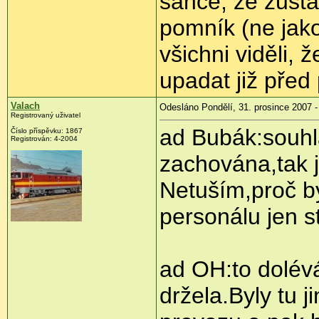
šance, že zůst
pomník (ne jako
všichni viděli, 
upadat již před
Valach
Odesláno Pondělí, 31. prosince 2007 -
Registrovaný uživatel
ad Bubák:souhla
Číslo příspěvku: 1867
Registrován: 4-2004
zachována,tak j
Netuším,proč by
personálu jen s
ad OH:to dolév
držela.Byly tu j