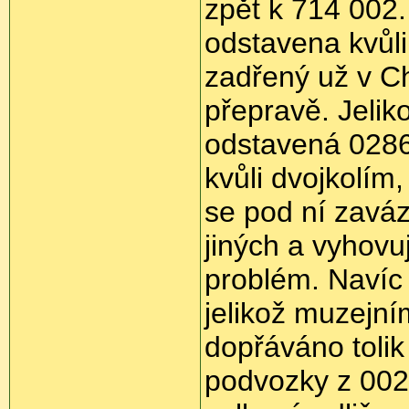
zpět k 714 002.
odstavena kvůli
zadřený už v Ch
přepravě. Jeliko
odstavená 0286
kvůli dvojkolím
se pod ní zavá
jiných a vyhovuj
problém. Navíc 
jelikož muzejn
dopřáváno tolik
podvozky z 002.