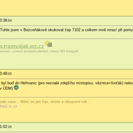
20:38
:54
Tuhle jsem v Bezceňákově okukoval čep 7102 a celkem mně mrazí při pomyšl
.tramvajak.wz.cz
ramvají - ucelený tématický přehled, celkem 301 fotografií.
20:48
:03
 byl buď do Heřmanic (pro neznalé zdejšího místopisu: věznice+šroťák) nebo do
u v ÚDM)
ude zase... Mění se jen čas, místo a obsazení rolí...
rton1.ic.cz
21:02
:24