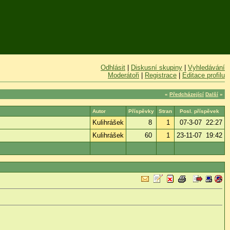
Odhlásit
|
Diskusní skupiny
|
Vyhledávání
Moderátoři
|
Registrace
|
Editace profilu
«
Předcházející
Další
»
Autor
Příspěvky
Stran
Posl. příspěvek
Kulihrášek
8
1
07-3-07 22:27
Kulihrášek
60
1
23-11-07 19:42