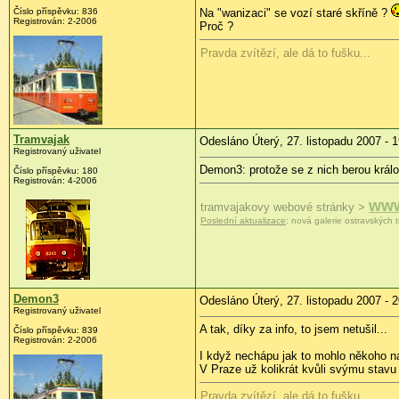
Číslo příspěvku: 836
Na "wanizaci" se vozí staré skříně ?
Registrován: 2-2006
Proč ?
Pravda zvítězí, ale dá to fušku...
Tramvajak
Odesláno Úterý, 27. listopadu 2007 - 
Registrovaný uživatel
Demon3: protože se z nich berou králov
Číslo příspěvku: 180
Registrován: 4-2006
www
tramvajakovy webové stránky >
Poslední aktualizace
: nová galerie ostravských t
Demon3
Odesláno Úterý, 27. listopadu 2007 - 
Registrovaný uživatel
A tak, díky za info, to jsem netušil...
Číslo příspěvku: 839
Registrován: 2-2006
I když nechápu jak to mohlo někoho na
V Praze už kolikrát kvůli svýmu stavu
Pravda zvítězí, ale dá to fušku...