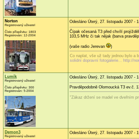
Norton
Odesláno Úterý, 27. listopadu 2007 - 
Registrovaný uživatel
Čípak očesaná T3 před chvílí projížd
Číslo příspěvku: 1803
Registrován: 12-2004
103,5 MHz či tak nějak (barva pravděp
(vaše radio Jerevan
)
Co naplat, vše už tady jednou bylo a b
solidní dopravní fotogalerie... http://no
Lumík
Odesláno Úterý, 27. listopadu 2007 - 
Registrovaný uživatel
Pravděpodobně Olomoucká T3 ev.č. 13
Číslo příspěvku: 300
Registrován: 5-2004
"Zákaz držení se madel ve dveřním pros
Demon3
Odesláno Úterý, 27. listopadu 2007 - 
Registrovaný uživatel