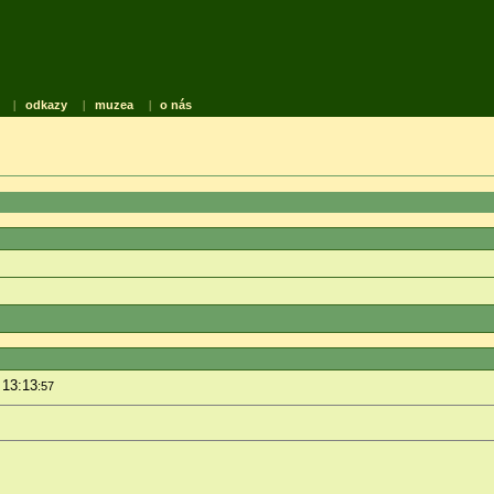
|
odkazy
|
muzea
|
o nás
 13:13
:57