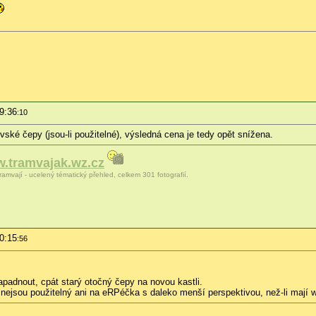
19:36
:10
ské čepy (jsou-li použitelné), výsledná cena je tedy opět snížena.
.tramvajak.wz.cz
ramvají - ucelený tématický přehled, celkem 301 fotografií.
20:15
:56
padnout, cpát starý otočný čepy na novou kastli.
 nejsou použitelný ani na eRPéčka s daleko menší perspektivou, než-li mají 