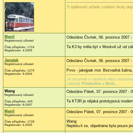
S trpělivostí učitele zvláštní školy 
Manil
Odesláno Čtvrtek, 06. prosince 2007 -
Registrovaný uživatel
Ta K3 by měla být v Moskvě už od zá
Číslo příspěvku: 1724
Registrován: 4-2005
Janatak
Odesláno Čtvrtek, 06. prosince 2007 -
Registrovaný uživatel
Pvvs - jakejpak mor. Bezvadná šalina, 
Číslo příspěvku: 1275
Registrován: 9-2004
Je rozumné v centrech měst omezovat i
zdravej!
Především v Brně...
Wang
Odesláno Pátek, 07. prosince 2007 - 0
Registrovaný uživatel
Ta KT3R je nějaká prototypová moder
Číslo příspěvku: 445
Registrován: 8-2007
Manil
Odesláno Pátek, 07. prosince 2007 - 0
Registrovaný uživatel
Wang:
Číslo příspěvku: 1728
Registrován: 4-2005
Nepletu-li se, objednána byla pouze j