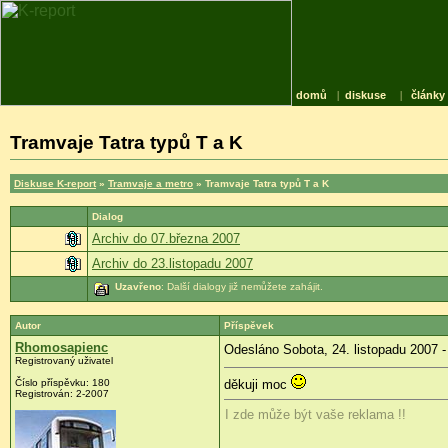
domů
|
diskuse
|
články
Tramvaje Tatra typů T a K
Diskuse K-report
»
Tramvaje a metro
» Tramvaje Tatra typů T a K
Dialog
Archiv do 07.března 2007
Archiv do 23.listopadu 2007
Uzavřeno
: Další dialogy již nemůžete zahájit.
Autor
Příspěvek
Rhomosapienc
Odesláno Sobota, 24. listopadu 2007 -
Registrovaný uživatel
Číslo příspěvku: 180
děkuji moc
Registrován: 2-2007
I zde může být vaše reklama !!