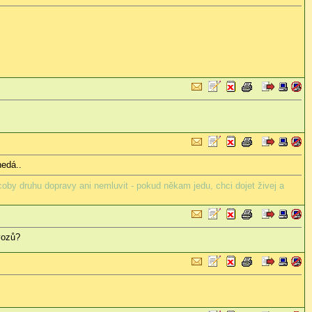
nedá..
oby druhu dopravy ani nemluvit - pokud někam jedu, chci dojet živej a
vozů?