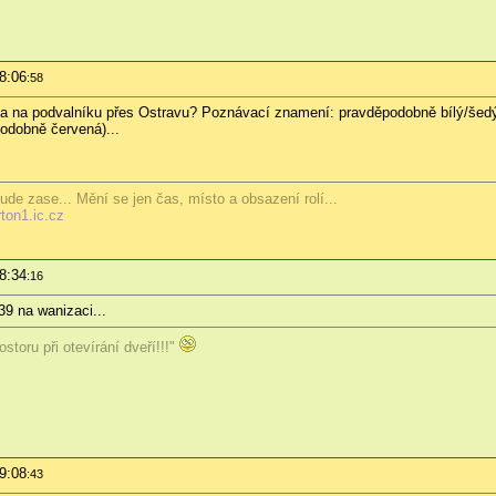
18:06
:58
ěla na podvalníku přes Ostravu? Poznávací znamení: pravděpodobně bílý/šedý
odobně červená)...
ude zase... Mění se jen čas, místo a obsazení rolí...
rton1.ic.cz
18:34
:16
9 na wanizaci...
toru při otevírání dveří!!!"
19:08
:43