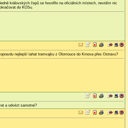
ně královských čepů se hovořilo na oficiálních místech, nevidím nic
pokračovat do KOSu.
e opravdu nejlepší tahat tramvajku z Olomouce do Krnova přes Ostravu?
ovat a odvézt samotné?