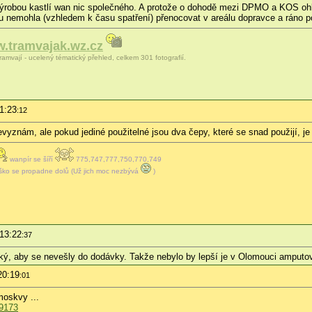
robou kastlí wan nic společného. A protože o dohodě mezi DPMO a KOS ohled
u nemohla (vzhledem k času spatření) přenocovat v areálu dopravce a ráno 
.tramvajak.wz.cz
ramvají - ucelený tématický přehled, celkem 301 fotografií.
21:23
:12
yznám, ale pokud jediné použitelné jsou dva čepy, které se snad použijí, j
wanpír se šíří
775,747,777,750,770,749
íško se propadne dolů (Už jich moc nezbývá
)
 13:22
:37
lký, aby se nevešly do dodávky. Takže nebylo by lepší je v Olomouci amput
20:19
:01
moskvy ...
39173