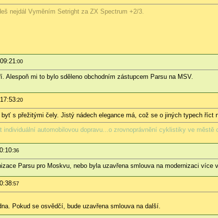
dojdeš nejdál Vyměním Setright za ZX Spectrum +2/3.
 09:21
:00
ří. Alespoň mi to bylo sděleno obchodním zástupcem Parsu na MSV.
 17:53
:20
byť s přežitými čely. Jistý nádech elegance má, což se o jiných typech říct 
ndividuální automobilovou dopravu...o zrovnoprávnění cyklistiky ve městě c
0:10
:36
nizace Parsu pro Moskvu, nebo byla uzavřena smlouva na modernizaci více 
0:38
:57
edna. Pokud se osvědčí, bude uzavřena smlouva na další.