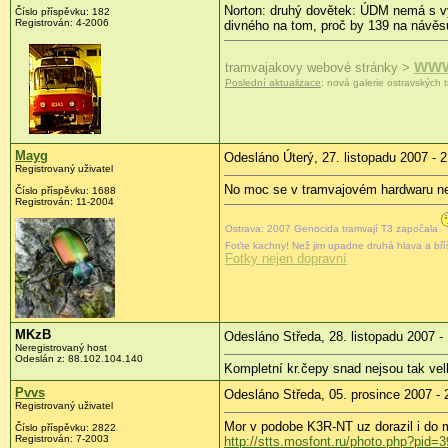
Norton: druhý dovětek: ÚDM nemá s vý
Číslo příspěvku: 182
Registrován: 4-2006
divného na tom, proč by 139 na návěs
www
tramvajakovy webové stránky >
Poslední aktualizace
: nová galerie ostravských t
Mayg
Odesláno Úterý, 27. listopadu 2007 - 
Registrovaný uživatel
No moc se v tramvajovém hardwaru nev
Číslo příspěvku: 1688
Registrován: 11-2004
Ostrava: 2007 Genocida tramvají T3 započala
Foťte kachny! Než jim upadne druhá hlava a bř
Fotky nejen dopravní
MKzB
Odesláno Středa, 28. listopadu 2007 -
Neregistrovaný host
Odeslán z: 88.102.104.140
Kompletní kr.čepy snad nejsou tak ve
Pvvs
Odesláno Středa, 05. prosince 2007 - 
Registrovaný uživatel
Mor v podobe K3R-NT uz dorazil i do 
Číslo příspěvku: 2822
Registrován: 7-2003
http://stts.mosfont.ru/photo.php?pid=