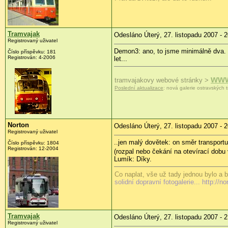
Tramvajak
Odesláno Úterý, 27. listopadu 2007 - 
Registrovaný uživatel
Demon3: ano, to jsme minimálně dva. 
Číslo příspěvku: 181
Registrován: 4-2006
let...
www
tramvajakovy webové stránky >
Poslední aktualizace
: nová galerie ostravských t
Norton
Odesláno Úterý, 27. listopadu 2007 - 
Registrovaný uživatel
..jen malý dovětek: on směr transportu
Číslo příspěvku: 1804
Registrován: 12-2004
(rozpal nebo čekání na otevírací dob
Lumík: Díky.
Co naplat, vše už tady jednou bylo a b
solidní dopravní fotogalerie... http://no
Tramvajak
Odesláno Úterý, 27. listopadu 2007 - 
Registrovaný uživatel