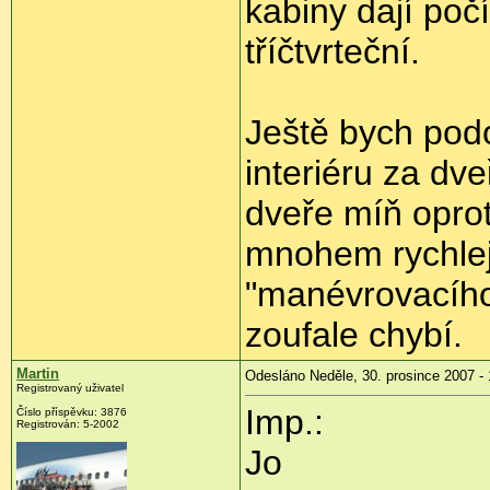
kabiny dají počí
tříčtvrteční.
Ještě bych podo
interiéru za dv
dveře míň oprot
mnohem rychleji
"manévrovacího
zoufale chybí.
Martin
Odesláno Neděle, 30. prosince 2007 - 
Registrovaný uživatel
Imp.:
Číslo příspěvku: 3876
Registrován: 5-2002
Jo