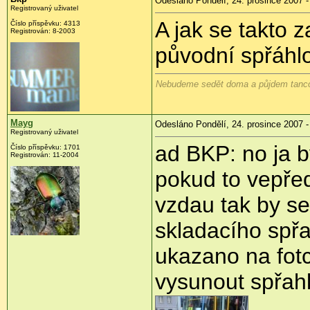
Odesláno Pondělí, 24. prosince 2007 -
Registrovaný uživatel
A jak se takto z
Číslo příspěvku: 4313
Registrován: 8-2003
původní spřáhl
Nebudeme sedět doma a půjdem tancov
Mayg
Odesláno Pondělí, 24. prosince 2007 -
Registrovaný uživatel
ad BKP: no ja b
Číslo příspěvku: 1701
Registrován: 11-2004
pokud to vepřed
vzdau tak by se
skladacího spřa
ukazano na fotce
vysunout spřahl