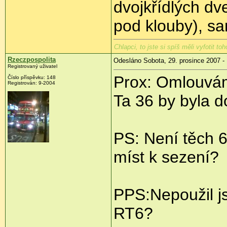
dvojkřídlých dv
pod klouby), sa
Chlapci, to jste si spíš měli vyfotit t
Rzeczpospolita
Odesláno Sobota, 29. prosince 2007 -
Registrovaný uživatel
Prox: Omlouvám
Číslo příspěvku: 148
Registrován: 9-2004
Ta 36 by byla d
PS: Není těch 6
míst k sezení?
PPS:Nepoužil jsi
RT6?