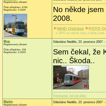
Registrovaný uživatel
No někde jsem 
Číslo příspěvku: 4784
Registrován: 5-2005
2008.
MHD Ostrava
FOTO Os
...s DPO na věčné časy a nikdy jinak.
Mop
Odesláno Neděle, 23. prosince 2007 - 
Registrovaný uživatel
Sem čekal, že 
Číslo příspěvku: 158
Registrován: 2-2005
nic.. Škoda..
Fotožurnál, toť mé dítko
Martin
Odesláno Neděle, 23. prosince 2007 - 
Registrovaný uživatel