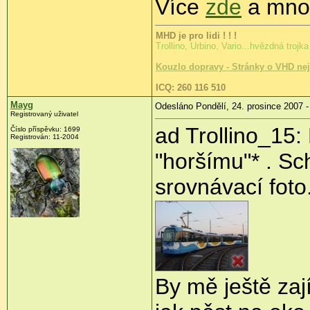
Více
zde
a mno
MHD je pro lidi ! ! !
Trollino, Urbino, Vario...hvězdná tro
Kouzlo dopravy - Stránky o VHD ne
ICQ: 260 116 510
Mayg
Odesláno Pondělí, 24. prosince 2007 -
Registrovaný uživatel
ad Trollino_1
Číslo příspěvku: 1699
Registrován: 11-2004
"horšímu"* . Sc
srovnávací foto
By mě ještě zají