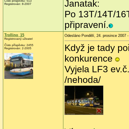
Janatak:
Číslo příspěvku: 513
Registrován: 8-2007
Po 13T/14T/16T
připravení.
Trollino_15
Odesláno Pondělí, 24. prosince 2007 -
Registrovaný uživatel
Když je tady po
Číslo příspěvku: 2455
Registrován: 2-2005
konkurence
Vyjela LF3 ev.č
/nehoda/