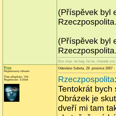
(Příspěvek byl 
Rzeczpospolita.
(Příspěvek byl 
Rzeczpospolita.
Bus stop, rat bag, ha ha, charade you
Prox
Odesláno Sobota, 29. prosince 2007 -
Registrovaný uživatel
Rzeczpospolita
Číslo příspěvku: 705
Registrován: 3-2004
Tentokrát bych
Obrázek je sku
dveří mi tam tak