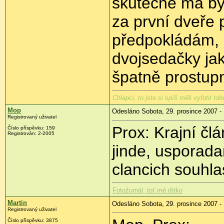
skutečně má být
za první dveře 
předpokládám, 
dvojsedačky jak
špatně prostupn
Chlapci, to jste si spíš měli vyfotit t
Mop
Odesláno Sobota, 29. prosince 2007 -
Registrovaný uživatel
Prox: Krajní č
Číslo příspěvku: 159
Registrován: 2-2005
jinde, usporada
clancich souhlas
Fotožurnál, toť mé dítko
Martin
Odesláno Sobota, 29. prosince 2007 -
Registrovaný uživatel
Číslo příspěvku: 3875