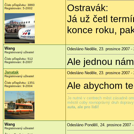
Ostravák:
Číslo příspěvku: 3860
Registrován: 5-2002
Já už četl termí
konce roku, pak 
Wang
Odesláno Neděle, 23. prosince 2007 - 
Registrovaný uživatel
Ale jednou nám 
Číslo příspěvku: 512
Registrován: 8-2007
Janatak
Odesláno Neděle, 23. prosince 2007 - 
Registrovaný uživatel
Ale abychom ten
Číslo příspěvku: 1351
Registrován: 9-2004
Je nutné v centrech měst zásadně ome
městě coby rovnoprávný druh dopravy -
auta, ale pro lidi!
Wang
Odesláno Pondělí, 24. prosince 2007 -
Registrovaný uživatel