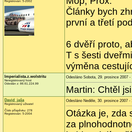
Mop, Prox:
Registrován: 5-2002
Články bych zhr
první a třetí p
6 dvěří proto, 
T s šesti dveřm
výměna cestujíc
Imperialista.z.wolstritu
Odesláno Sobota, 29. prosince 2007 -
Neregistrovaný host
Odeslán z: 86.61.224.99
Martin: Chtěl js
David_jaša
Odesláno Neděle, 30. prosince 2007 - 
Registrovaný uživatel
Otázka je, zda 
Číslo příspěvku: 278
Registrován: 5-2004
za plnohodnotné