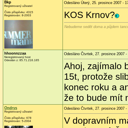
Bkp
Odesláno Úterý, 25. prosince 2007 - 1
Registrovaný uživatel
KOS Krnov?
Číslo příspěvku: 4315
Registrován: 8-2003
Nebudeme sedět doma a půjdem tancov
hhoonnzzaa
Odesláno Čtvrtek, 27. prosince 2007 -
Neregistrovaný host
Odeslán z: 85.71.216.165
Ahoj, zajímalo 
15t, protože sl
konec roku a a
že to bude mít
Ondrys
Odesláno Čtvrtek, 27. prosince 2007 -
Registrovaný uživatel
V dopravním ma
Číslo příspěvku: 678
Registrován: 5-2004