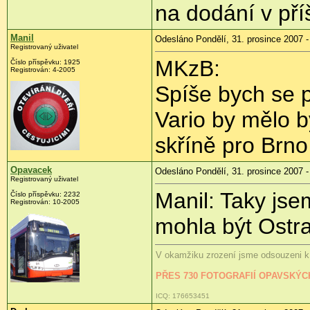
na dodání v příš
Manil
Odesláno Pondělí, 31. prosince 2007 -
Registrovaný uživatel
MKzB:
Číslo příspěvku: 1925
Registrován: 4-2005
Spíše bych se p
Vario by mělo bý
skříně pro Brno 
Opavacek
Odesláno Pondělí, 31. prosince 2007 -
Registrovaný uživatel
Manil: Taky jse
Číslo příspěvku: 2232
Registrován: 10-2005
mohla být Ostr
V okamžiku zrození jsme odsouzeni k 
PŘES 730 FOTOGRAFIÍ OPAVSKÝ
ICQ: 176653451