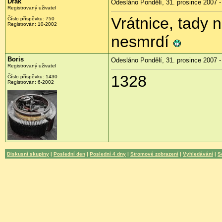
Drak
Odesláno Pondělí, 31. prosince 2007 -
Registrovaný uživatel
Vrátnice, tady n
Číslo příspěvku: 750
Registrován: 10-2002
nesmrdí
Boris
Odesláno Pondělí, 31. prosince 2007 -
Registrovaný uživatel
1328
Číslo příspěvku: 1430
Registrován: 6-2002
Diskusní skupiny
|
Poslední den
|
Poslední 4 dny
|
Stromové zobrazení
|
Vyhledávání
|
S