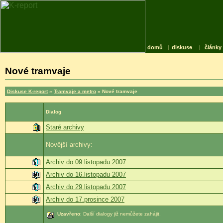
domů
|
diskuse
|
články
Nové tramvaje
Diskuse K-report
»
Tramvaje a metro
» Nové tramvaje
Dialog
Staré archivy
Novější archivy:
Archiv do 09.listopadu 2007
Archiv do 16.listopadu 2007
Archiv do 29.listopadu 2007
Archiv do 17.prosince 2007
Uzavřeno
: Další dialogy již nemůžete zahájit.