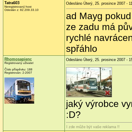
Tatra603
Odesláno Úterý, 25. prosince 2007 - 1
Neregistrovaný host
Odeslán z: 82.209.33.10
ad Mayg pokud 
ze zadu má půvo
rychlé navráce
spřáhlo
Rhomosapienc
Odesláno Úterý, 25. prosince 2007 - 1
Registrovaný uživatel
Číslo příspěvku: 188
Registrován: 2-2007
jaký výrobce vy
:D?
I zde může být vaše reklama !!