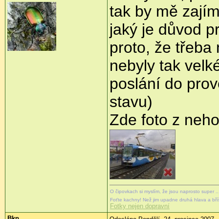
tak by mě zajím
jaký je důvod pr
proto, že třeba
nebyly tak velké
poslání do pro
stavu)
Zde foto z neh
O čipovkach si myslím, že jsou naprosto super ..
Foťte kachny! Než jim upadne druhá hlava a bř
Fotky nejen dopravní
Bkp