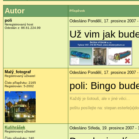
Autor
Příspěvek
poli
Odesláno Pondělí, 17. prosince 2007 -
Neregistrovaný host
Odeslán z: 86.61.224.99
Už vim jak bud
Malý_fotograf
Odesláno Pondělí, 17. prosince 2007 -
Registrovaný uživatel
poli: Bingo bud
Číslo příspěvku: 2165
Registrován: 5-2002
Každý je šotouš, ale v jiné věci...
poštu posílejte na: stepan.esterle(a)do
Kulihrášek
Odesláno Středa, 19. prosince 2007 - 
Registrovaný uživatel
Číslo příspěvku: 240