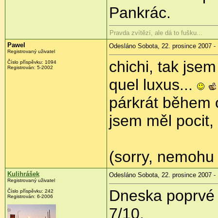
Pankrác.
Pravda zvítězí, ale dá to fušku...
Pawel
Odesláno Sobota, 22. prosince 2007 -
Registrovaný uživatel
chichi, tak jse
Číslo příspěvku: 1094
Registrován: 5-2002
quel luxus...
párkrát během 
jsem měl pocit
(sorry, nemohu 
Kulihrášek
Odesláno Sobota, 22. prosince 2007 -
Registrovaný uživatel
Dneska poprvé 
Číslo příspěvku: 242
Registrován: 6-2006
7/10.