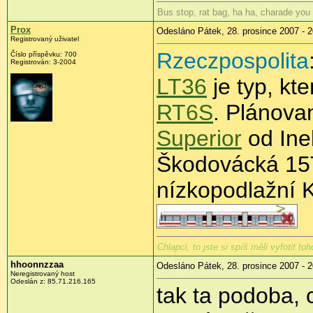
Bus stop, rat bag, ha ha, charade you
Prox
Odesláno Pátek, 28. prosince 2007 - 2
Registrovaný uživatel
Rzeczpospolita
Číslo příspěvku: 700
Registrován: 3-2004
LT36
je typ, kt
RT6S
. Plánov
Superior
od Ine
Škodovácká 15T
nízkopodlažní 
Chlapci, to jste si spíš měli vyfotit t
hhoonnzzaa
Odesláno Pátek, 28. prosince 2007 - 2
Neregistrovaný host
Odeslán z: 85.71.216.165
tak ta podoba, 