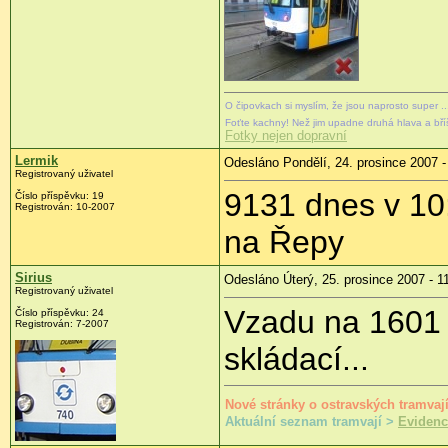
O čipovkach si myslím, že jsou naprosto super ..
Foťte kachny! Než jim upadne druhá hlava a bř
Fotky nejen dopravní
Lermik
Odesláno Pondělí, 24. prosince 2007 -
Registrovaný uživatel
9131 dnes v 10
Číslo příspěvku: 19
Registrován: 10-2007
na Řepy
Sirius
Odesláno Úterý, 25. prosince 2007 - 1
Registrovaný uživatel
Vzadu na 1601 j
Číslo příspěvku: 24
Registrován: 7-2007
skládací...
Nové stránky o ostravských tramvaj
Aktuální seznam tramvají >
Evidenc