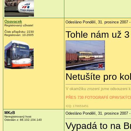
Opavacek
Odesláno Pondělí, 31. prosince 2007 -
Registrovaný uživatel
Tohle nám už 3
Číslo příspěvku: 2230
Registrován: 10-2005
Netušíte pro ko
V okamžiku zrození jsme odsouzeni k 
PŘES 730 FOTOGRAFIÍ OPAVSKÝ
ICQ: 176653451
MKzB
Odesláno Pondělí, 31. prosince 2007 -
Neregistrovaný host
Odeslán z: 88.102.104.140
Vypadá to na Br