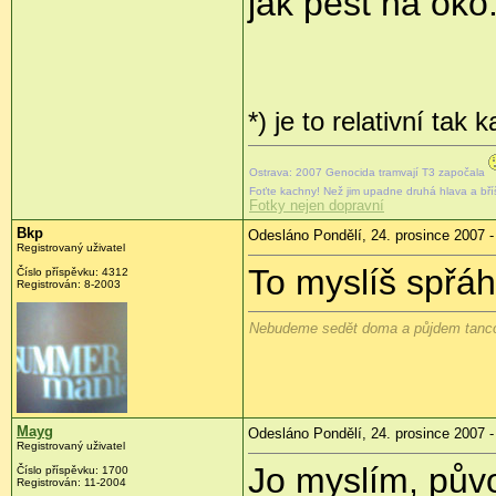
jak pěst na oko
*) je to relativní ta
Ostrava: 2007 Genocida tramvají T3 započala
Foťte kachny! Než jim upadne druhá hlava a bř
Fotky nejen dopravní
Bkp
Odesláno Pondělí, 24. prosince 2007 -
Registrovaný uživatel
To myslíš spřáh
Číslo příspěvku: 4312
Registrován: 8-2003
Nebudeme sedět doma a půjdem tancov
Mayg
Odesláno Pondělí, 24. prosince 2007 -
Registrovaný uživatel
Jo myslím, půvo
Číslo příspěvku: 1700
Registrován: 11-2004