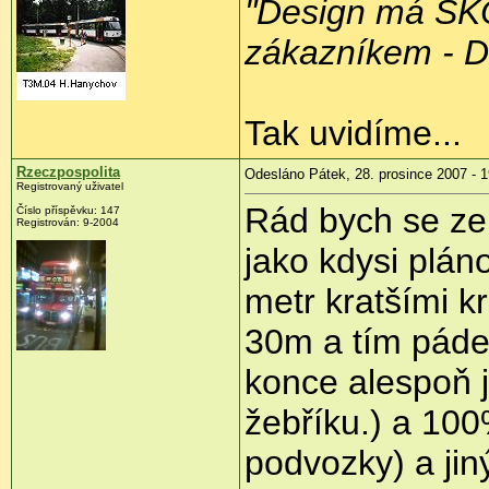
"Design má ŠKO
zákazníkem - D
Tak uvidíme...
Rzeczpospolita
Odesláno Pátek, 28. prosince 2007 - 1
Registrovaný uživatel
Rád bych se zep
Číslo příspěvku: 147
Registrován: 9-2004
jako kdysi plá
metr kratšími kr
30m a tím páde
konce alespoň 
žebříku.) a 100
podvozky) a ji