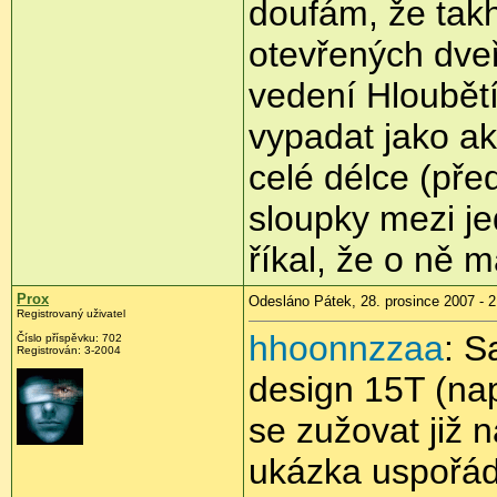
doufám, že takh
otevřených dveř
vedení Hloubět
vypadat jako ak
celé délce (pře
sloupky mezi je
říkal, že o ně 
Prox
Odesláno Pátek, 28. prosince 2007 - 2
Registrovaný uživatel
hhoonnzzaa
: S
Číslo příspěvku: 702
Registrován: 3-2004
design 15T (nap
se zužovat již 
ukázka uspořádá