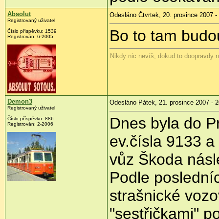
Absolut
Odesláno Čtvrtek, 20. prosince 2007 -
Registrovaný uživatel
Bo to tam budou
Číslo příspěvku: 1539
Registrován: 6-2005
Nikdy nic nevíš, dokud to doopravdy n
Demon3
Odesláno Pátek, 21. prosince 2007 - 2
Registrovaný uživatel
Dnes byla do P
Číslo příspěvku: 886
Registrován: 2-2006
ev.čísla 9133 a
vůz Škoda násle
Podle poslední
strašnické vozo
"sestřičkami" p