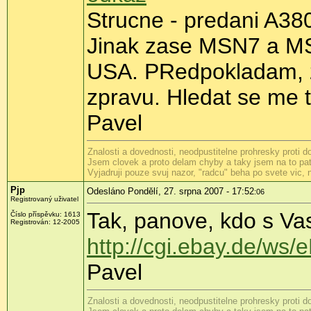
Strucne - predani A38
Jinak zase MSN7 a MSN9
USA. PRedpokladam, ze
zpravu. Hledat se me 
Pavel
Znalosti a dovednosti, neodpustitelne prohresky proti 
Jsem clovek a proto delam chyby a taky jsem na to patr
Vyjadruji pouze svuj nazor, "radcu" beha po svete vic,
Pjp
Odesláno Pondělí, 27. srpna 2007 - 17:52
:06
Registrovaný uživatel
Tak, panove, kdo s Vas 
Číslo příspěvku: 1613
Registrován: 12-2005
http://cgi.ebay.de/w
Pavel
Znalosti a dovednosti, neodpustitelne prohresky proti 