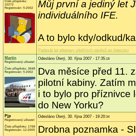
Můj první a jediný le
Číslo příspěvku:
10272
Registrován: 5-2002
individuálního IFE.
A to bylo kdy/odkud/k
Padesát let přepravy silničních návěsů po železnici
Martin
Odesláno Úterý, 30. října 2007 - 17:35
:18
Registrovaný uživatel
Dva měsíce před 11. zá
Číslo příspěvku: 3648
Registrován: 5-2002
pilotní kabiny. Zatím m
i to bylo pro příznivce
do New Yorku?
Pjp
Odesláno Úterý, 30. října 2007 - 19:20
:34
Registrovaný uživatel
Drobna poznamka - SIA
Číslo příspěvku: 1768
Registrován: 12-2005