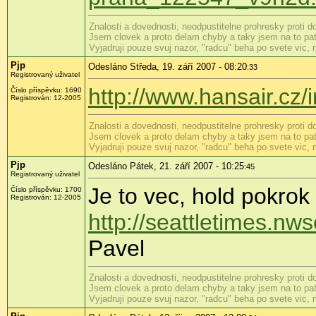
Znalosti a dovednosti, neodpustitelne prohresky proti 
Jsem clovek a proto delam chyby a taky jsem na to patr
Vyjadruji pouze svuj nazor, "radcu" beha po svete vic,
Pjp
Odesláno Středa, 19. září 2007 - 08:20
:33
Registrovaný uživatel
http://www.hansair.c
Číslo příspěvku: 1690
Registrován: 12-2005
Znalosti a dovednosti, neodpustitelne prohresky proti 
Jsem clovek a proto delam chyby a taky jsem na to patr
Vyjadruji pouze svuj nazor, "radcu" beha po svete vic,
Pjp
Odesláno Pátek, 21. září 2007 - 10:25
:45
Registrovaný uživatel
Je to vec, hold pokrok
Číslo příspěvku: 1700
Registrován: 12-2005
http://seattletimes.
Pavel
Znalosti a dovednosti, neodpustitelne prohresky proti 
Jsem clovek a proto delam chyby a taky jsem na to patr
Vyjadruji pouze svuj nazor, "radcu" beha po svete vic,