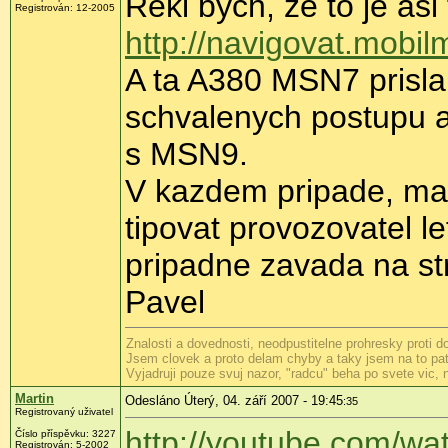
Rekl bych, ze to je asi
Registrován: 12-2005
http://navigovat.mob
A ta A380 MSN7 prisla
schvalenych postupu a
s MSN9.
V kazdem pripade, masi
tipovat provozovatel l
pripadne zavada na s
Pavel
Znalosti a dovednosti, neodpustitelne prohresky proti 
Jsem clovek a proto delam chyby a taky jsem na to patr
Vyjadruji pouze svuj nazor, "radcu" beha po svete vic,
Martin
Odesláno Úterý, 04. září 2007 - 19:45
:35
Registrovaný uživatel
http://youtube.com/w
Číslo příspěvku: 3227
Registrován: 5-2002