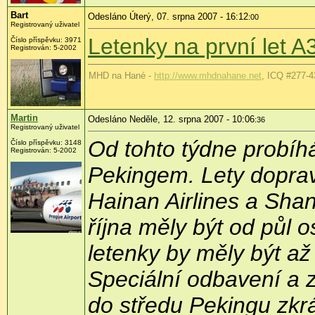
Bart
Odesláno Úterý, 07. srpna 2007 - 16:12
:00
Registrovaný uživatel
Letenky na první let 
Číslo příspěvku: 3971
Registrován: 5-2002
MHD na Hané -
http://www.mhdnahane.net
, ICQ #277-4
Martin
Odesláno Neděle, 12. srpna 2007 - 10:06
:36
Registrovaný uživatel
Od tohto týdne probíh
Číslo příspěvku: 3148
Registrován: 5-2002
Pekingem. Lety dopravc
Hainan Airlines a Shan
října měly být od půl 
letenky by měly být až
Speciální odbavení a 
do středu Pekingu zkrá