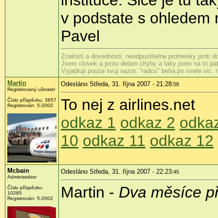
v podstate s ohledem n
Pavel
Znalosti a dovednosti, neodpustitelne prohresky proti 
Jsem clovek a proto delam chyby a taky jsem na to patr
Vyjadruji pouze svuj nazor, "radcu" beha po svete vic,
Martin
Odesláno Středa, 31. října 2007 - 21:28
:58
Registrovaný uživatel
To nej z airlines.net
Číslo příspěvku: 3657
Registrován: 5-2002
odkaz 1
odkaz 2
odka
10
odkaz 11
odkaz 12
Mcbain
Odesláno Středa, 31. října 2007 - 22:23
:45
Administrátor
Martin -
Dva měsíce př
Číslo příspěvku:
10285
Registrován: 5-2002