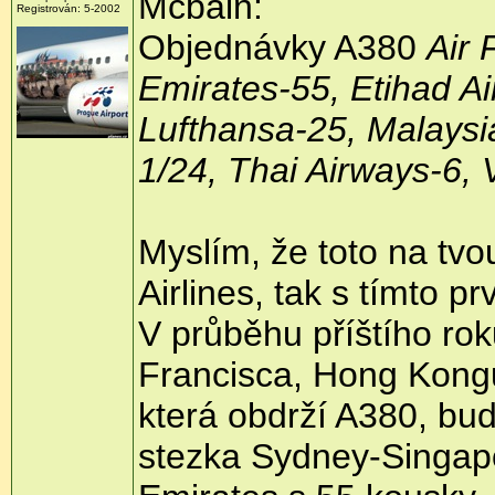
Mcbain:
Registrován: 5-2002
Objednávky A380
Air 
Emirates-55, Etihad Ai
Lufthansa-25, Malaysia
1/24, Thai Airways-6, 
Myslím, že toto na tv
Airlines, tak s tímto 
V průběhu příštího rok
Francisca, Hong Kongu
která obdrží A380, bud
stezka Sydney-Singap