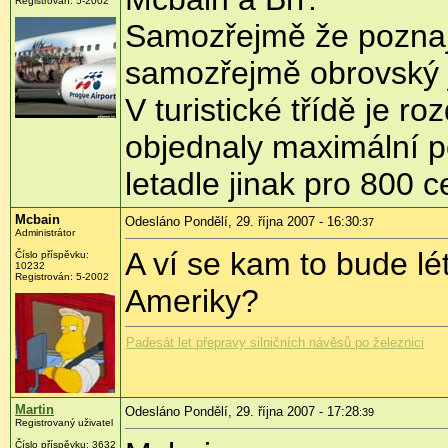
Registrován: 5-2002
Samozřejmě že poznají.
samozřejmě obrovský 
V turistické třídě je r
objednaly maximální p
letadle jinak pro 800 c
Mcbain
Odesláno Pondělí, 29. října 2007 - 16:30
:37
Administrátor
A ví se kam to bude lé
Číslo příspěvku:
10232
Registrován: 5-2002
Ameriky?
Padesát let přepravy silničních návěsů po železnici
Martin
Odesláno Pondělí, 29. října 2007 - 17:28
:39
Registrovaný uživatel
Číslo příspěvku: 3632