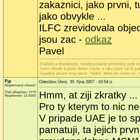
zakaznici, jako prvni,
jako obvykle ...
ILFC zrevidovala objed
jsou zac -
odkaz
Pavel
Znalosti a dovednosti, neodpustitelne prohresky proti 
Jsem clovek a proto delam chyby a taky jsem na to patr
Vyjadruji pouze svuj nazor, "radcu" beha po svete vic,
Pjp
Odesláno Úterý, 30. října 2007 - 19:54
:11
Registrovaný uživatel
Hmm, at ziji zkratky ...
Číslo příspěvku: 1770
Registrován: 12-2005
Pro ty kterym to nic ne
V pripade UAE je to sp
pamatuji, ta jejich p