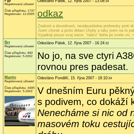
Pjp
Odesláno Pátek, 12. října 2007 - 13:08
:34
Registrovaný uživatel
odkaz
Číslo příspěvku: 1737
Registrován: 12-2005
Znalosti a dovednosti, neodpustitelne prohresky proti 
Jsem clovek a proto delam chyby a taky jsem na to patr
Vyjadruji pouze svuj nazor, "radcu" beha po svete vic,
Brr
Odesláno Pátek, 12. října 2007 - 16:24
:32
Registrovaný uživatel
No jo, na sve ctyri A38
Číslo příspěvku: 992
Registrován: 5-2002
rovnou pres padesat.
Martin
Odesláno Pondělí, 15. října 2007 - 18:10
:34
Registrovaný uživatel
V dnešním Euru pěkný č
Číslo příspěvku: 3495
Registrován: 5-2002
s podivem, co dokáží kr
Nenecháme si nic od n
masovém toku cestujíc