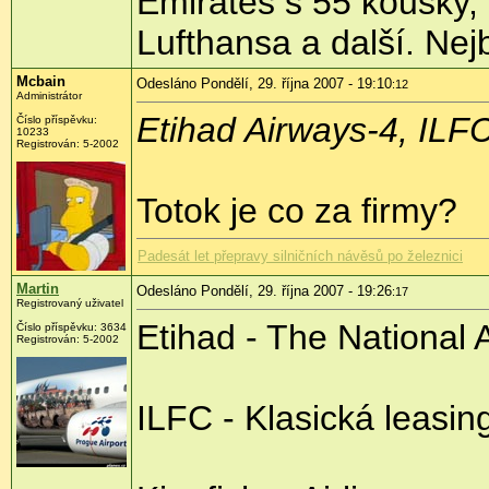
Emirates s 55 kousky,
Lufthansa a další. Nejb
Mcbain
Odesláno Pondělí, 29. října 2007 - 19:10
:12
Administrátor
Etihad Airways-4, ILFC
Číslo příspěvku:
10233
Registrován: 5-2002
Totok je co za firmy?
Padesát let přepravy silničních návěsů po železnici
Martin
Odesláno Pondělí, 29. října 2007 - 19:26
:17
Registrovaný uživatel
Etihad - The National 
Číslo příspěvku: 3634
Registrován: 5-2002
ILFC - Klasická leasi