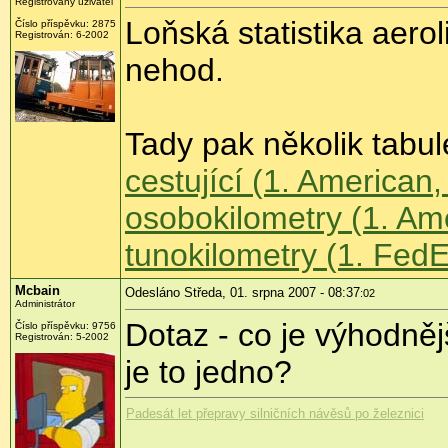
Registrovaný uživatel
Loňská statistika aero
Číslo příspěvku: 2875
Registrován: 6-2002
nehod.
Tady pak několik tabule
cestující (1. American,
osobokilometry (1. Ame
tunokilometry (1. FedE
Mcbain
Odesláno Středa, 01. srpna 2007 - 08:37
:02
Administrátor
Dotaz - co je výhodně
Číslo příspěvku: 9756
Registrován: 5-2002
je to jedno?
Padesát let přepravy silničních návěsů po železnici