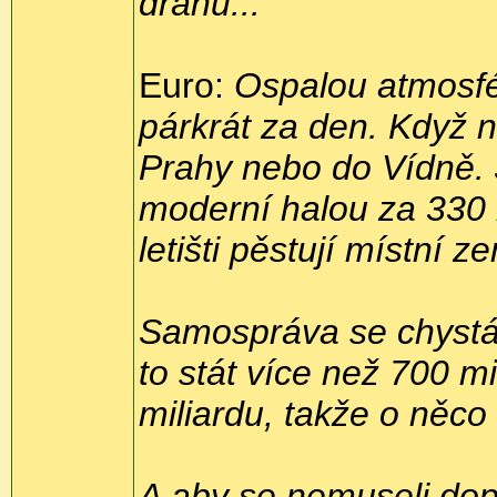
dráhu...
Euro:
Ospalou atmosfér
párkrát za den. Když n
Prahy nebo do Vídně. 
moderní halou za 330 mi
letišti pěstují místní z
Samospráva se chystá l
to stát více než 700 m
miliardu, takže o něco
A aby se nemuseli dopr