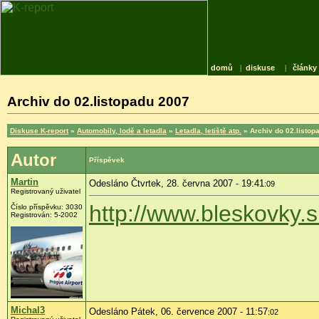
domů
|
diskuse
|
články
Archiv do 02.listopadu 2007
Diskuse K-report
»
Automobily, lodě a letadla
»
Letadla, letiště atp.
» Archiv do 02.listop
Autor
Příspěvek
Martin
Odesláno Čtvrtek, 28. června 2007 - 19:41
:09
Registrovaný uživatel
http://www.bleskovky.s
Číslo příspěvku: 3030
Registrován: 5-2002
Michal3
Odesláno Pátek, 06. července 2007 - 11:57
:02