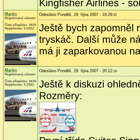
Kingfisher Airlines - 
Martin
Odesláno Pondělí, 29. října 2007 - 19:29
:32
Registrovaný uživatel
Ještě bych zapomněl n
Číslo příspěvku: 3635
Registrován: 5-2002
tryskáč. Další může ná
má ji zaparkovanou na
Martin
Odesláno Pondělí, 29. října 2007 - 20:12
:16
Registrovaný uživatel
Ještě k diskuzi ohled
Číslo příspěvku: 3636
Registrován: 5-2002
Rozměry: