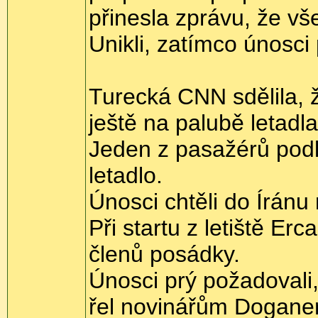
přinesla zprávu, že vš
Unikli, zatímco únosc
Turecká CNN sdělila, ž
ještě na palubě letadla
Jeden z pasažérů podle 
letadlo.
Únosci chtěli do Íránu
Při startu z letiště E
členů posádky.
Únosci prý požadovali
řel novinářům Doganer