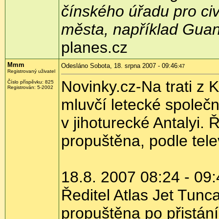
čínského úřadu pro civ
města, například Gua
planes.cz
Mmm
Odesláno Sobota, 18. srpna 2007 - 09:46
:47
Registrovaný uživatel
Novinky.cz-Na trati z K
Číslo příspěvku: 825
Registrován: 5-2002
mluvčí letecké společn
v jihoturecké Antalyi. 
propuštěna, podle tele
18.8. 2007 08:24 - 09
Ředitel Atlas Jet Tunc
propuštěna po přistání