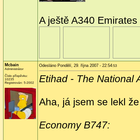
A ještě A340 Emirates 
Mcbain
Odesláno Pondělí, 29. října 2007 - 22:54
:53
Administrátor
Etihad - The National 
Číslo příspěvku:
10235
Registrován: 5-2002
Aha, já jsem se lekl ž
Economy B747: