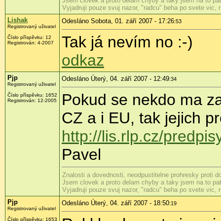
Jsem clovek a proto delam chyby a taky jsem na to patr
Vyjadruji pouze svuj nazor, "radcu" beha po svete vic,
Lishak
Odesláno Sobota, 01. září 2007 - 17:26
:53
Registrovaný uživatel
Tak já nevím no :-)
Číslo příspěvku: 12
Registrován: 4-2007
odkaz
Pjp
Odesláno Úterý, 04. září 2007 - 12:49
:34
Registrovaný uživatel
Pokud se nekdo ma zaje
Číslo příspěvku: 1652
Registrován: 12-2005
CZ a i EU, tak jejich 
http://lis.rlp.cz/predp
Pavel
Znalosti a dovednosti, neodpustitelne prohresky proti 
Jsem clovek a proto delam chyby a taky jsem na to patr
Vyjadruji pouze svuj nazor, "radcu" beha po svete vic,
Pjp
Odesláno Úterý, 04. září 2007 - 18:50
:19
Registrovaný uživatel
Číslo příspěvku: 1653