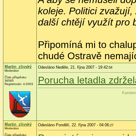
koleje. Politici zvažuj
další chtějí využít pro
Připomíná mi to chalu
chudé Ostravě nemajíc
Martin_zlivský
Odesláno Neděle, 21. října 2007 - 19:42
:58
Moderátor
Porucha letadla zdržel
Číslo příspěvku:
36565
Registrován: 4-2003
Karoten
Martin_zlivský
Odesláno Pondělí, 22. října 2007 - 04:06
:27
Moderátor
Číslo příspěvku: