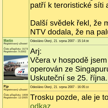
patří k teroristické sí
Další svědek řekl, že ml
NTV dodala, že na pal
Martin
Odesláno Úterý, 21. srpna 2007 - 15:14
:38
Registrovaný uživatel
Arj:
Číslo příspěvku: 3173
Registrován: 5-2002
Včera v hospodě jsem 
operován ze Singapuru
Uskuteční se 25. října.
Pjp
Odesláno Úterý, 21. srpna 2007 - 16:05
:10
Registrovaný uživatel
Trosku pozde, ale je 
Číslo příspěvku: 1608
Registrován: 12-2005
odkaz