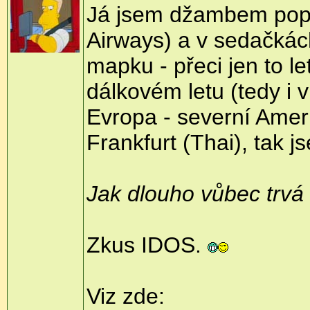
Já jsem džambem poprv
Airways) a v sedačkách
mapku - přeci jen to l
dálkovém letu (tedy i 
Evropa - severní Ameri
Frankfurt (Thai), tak 
Jak dlouho vůbec trvá 
Zkus IDOS.
Viz zde: