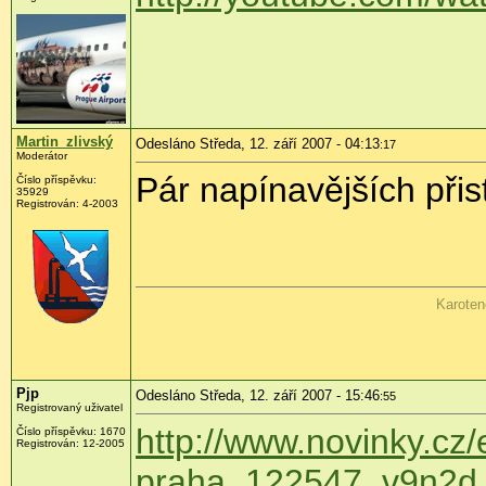
Martin_zlivský
Odesláno Středa, 12. září 2007 - 04:13
:17
Moderátor
Pár napínavějších přis
Číslo příspěvku:
35929
Registrován: 4-2003
Karoten
Pjp
Odesláno Středa, 12. září 2007 - 15:46
:55
Registrovaný uživatel
http://www.novinky.cz/e
Číslo příspěvku: 1670
Registrován: 12-2005
praha_122547_v9n2d.