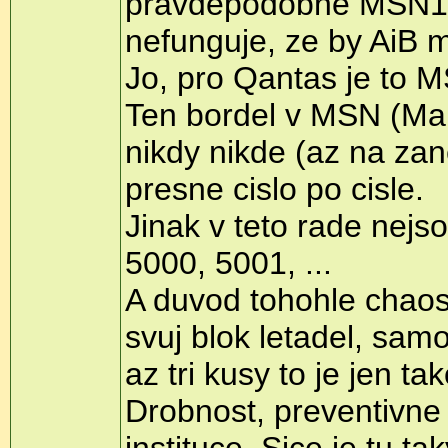
pravdepodobne MSN12 a
nefunguje, ze by AiB me
Jo, pro Qantas je to 
Ten bordel v MSN (Man
nikdy nikde (az na zan
presne cislo po cisle.
Jinak v teto rade nejs
5000, 5001, ...
A duvod tohohle chaosu
svuj blok letadel, sam
az tri kusy to je jen tak
Drobnost, preventivne -
instituce. Sice je tu t