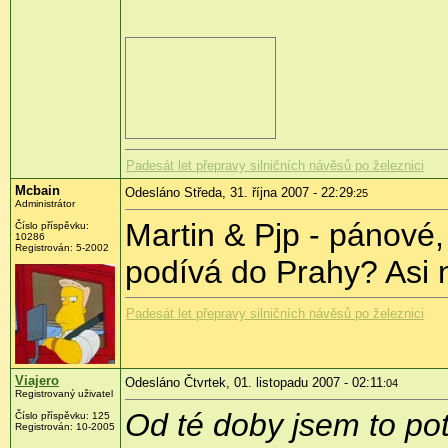
Padesát let přepravy silničních návěsů po železnici
Mcbain
Odesláno Středa, 31. října 2007 - 22:29
:25
Administrátor
Martin & Pjp - pánové,
Číslo příspěvku:
10286
Registrován: 5-2002
podívá do Prahy? Asi n
Padesát let přepravy silničních návěsů po železnici
Viajero
Odesláno Čtvrtek, 01. listopadu 2007 - 02:11
:04
Registrovaný uživatel
Od té doby jsem to po
Číslo příspěvku: 125
Registrován: 10-2005