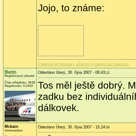
Jojo, to známe:
Padesát let přepravy silničních návěsů po železnici
Martin
Odesláno Úterý, 30. října 2007 - 08:43
:12
Registrovaný uživatel
Tos měl ještě dobrý. 
Číslo příspěvku: 3638
Registrován: 5-2002
zadku bez individuální
dálkovek.
Mcbain
Odesláno Úterý, 30. října 2007 - 15:24
:55
Administrátor