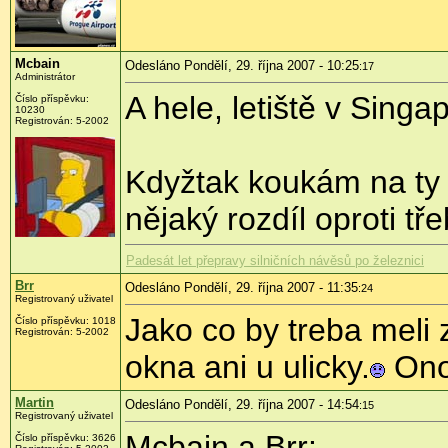
Mcbain
Odesláno Pondělí, 29. října 2007 - 10:25
:17
Administrátor
A hele, letiště v Sing
Číslo příspěvku:
10230
Registrován: 5-2002
Kdyžtak koukám na ty f
nějaký rozdíl oproti t
Padesát let přepravy silničních návěsů po železnici
Brr
Odesláno Pondělí, 29. října 2007 - 11:35
:24
Registrovaný uživatel
Jako co by treba meli 
Číslo příspěvku: 1018
Registrován: 5-2002
okna ani u ulicky.
Ono 
Martin
Odesláno Pondělí, 29. října 2007 - 14:54
:15
Registrovaný uživatel
Mcbain a Brr:
Číslo příspěvku: 3626