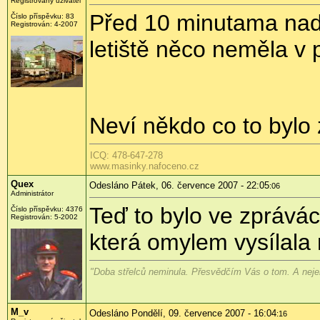
Registrovaný uživatel
Před 10 minutama nad 
Číslo příspěvku: 83
Registrován: 4-2007
letiště něco neměla v 
Neví někdo co to byl
ICQ: 478-647-278
www.masinky.nafoceno.cz
Quex
Odesláno Pátek, 06. července 2007 - 22:05
:06
Administrátor
Teď to bylo ve zprávác
Číslo příspěvku: 4376
Registrován: 5-2002
která omylem vysílala 
"Doba střelců neminula. Přesvědčím Vás o tom. A neje
M_v
Odesláno Pondělí, 09. července 2007 - 16:04
:16