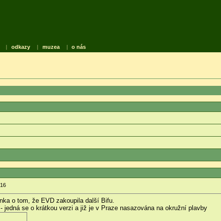
|
odkazy
|
muzea
|
o nás
:16
nka o tom, že EVD zakoupila další Bifu.
jedná se o krátkou verzi a již je v Praze nasazována na okružní plavby