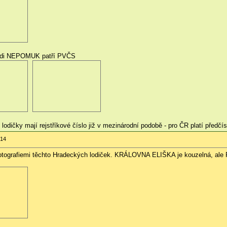
 lodi NEPOMUK patří PVČS
lodičky mají rejstříkové číslo již v mezinárodní podobě - pro ČR platí předčís
:14
tografiemi těchto Hradeckých lodiček. KRÁLOVNA ELIŠKA je kouzelná, ale P