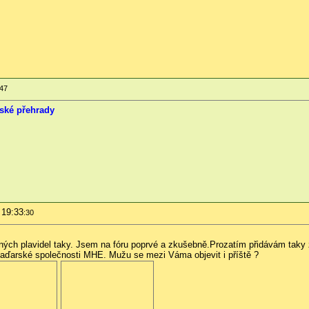
:47
ské přehrady
 19:33
:30
ných plavidel taky. Jsem na fóru poprvé a zkušebně.Prozatím přidávám taky 
aďarské společnosti MHE. Mužu se mezi Váma objevit i příště ?