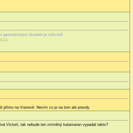
m geometrickým útvarem je mrkvoid!
o.cz
avět přímo na Vranově. Nevím co je na tom ale pravdy.
íná Victorii, tak nebude ten zmíněný katamaran vypadat takto?