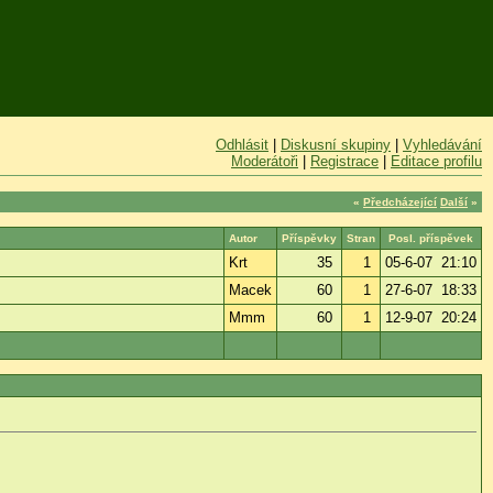
Odhlásit
|
Diskusní skupiny
|
Vyhledávání
Moderátoři
|
Registrace
|
Editace profilu
«
Předcházející
Další
»
Autor
Příspěvky
Stran
Posl. příspěvek
Krt
35
1
05-6-07 21:10
Macek
60
1
27-6-07 18:33
Mmm
60
1
12-9-07 20:24