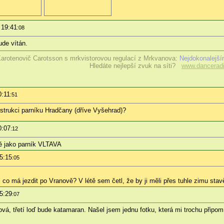
 19:41
:08
ude vítán.
arotenovič Carotsson s mrkvistorovou regulací z Mrkvanova:
Nejdokonalejší
Hledáte nejlepší zvuk na síti?
www.danceradi
0:11
:51
strukci parníku Hradčany (dříve Vyšehrad)?
0:07
:12
ně jako parník VLTAVA
5:15
:05
i co má jezdit po Vranově? V létě sem četl, že by ji měli přes tuhle zimu st
5:29
:07
á, třetí loď bude katamaran. Našel jsem jednu fotku, která mi trochu připom