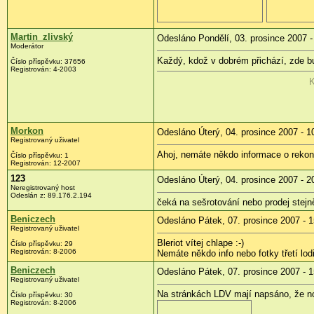
Martin_zlivský
Odesláno Pondělí, 03. prosince 2007 -
Moderátor
Každý, kdož v dobrém přichází, zde b
Číslo příspěvku: 37656
Registrován: 4-2003
K
Morkon
Odesláno Úterý, 04. prosince 2007 - 1
Registrovaný uživatel
Ahoj, nemáte někdo informace o rekon
Číslo příspěvku: 1
Registrován: 12-2007
123
Odesláno Úterý, 04. prosince 2007 - 2
Neregistrovaný host
Odeslán z: 89.176.2.194
čeká na sešrotování nebo prodej stej
Beniczech
Odesláno Pátek, 07. prosince 2007 - 1
Registrovaný uživatel
Bleriot vítej chlape :-)
Číslo příspěvku: 29
Registrován: 8-2006
Nemáte někdo info nebo fotky třetí lod
Beniczech
Odesláno Pátek, 07. prosince 2007 - 1
Registrovaný uživatel
Na stránkách LDV mají napsáno, že nov
Číslo příspěvku: 30
Registrován: 8-2006