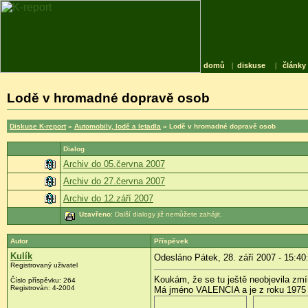
domů
|
diskuse
|
články
Lodě v hromadné dopravě osob
Diskuse K-report
»
Automobily, lodě a letadla
» Lodě v hromadné dopravě osob
Dialog
Archiv do 05.června 2007
Archiv do 27.června 2007
Archiv do 12.září 2007
Uzavřeno
: Další dialogy již nemůžete zahájit.
Autor
Příspěvek
Kulík
Odesláno Pátek, 28. září 2007 - 15:40
Registrovaný uživatel
Koukám, že se tu ještě neobjevila zmí
Číslo příspěvku: 264
Registrován: 4-2004
Má jméno VALENCIA a je z roku 1975 - 