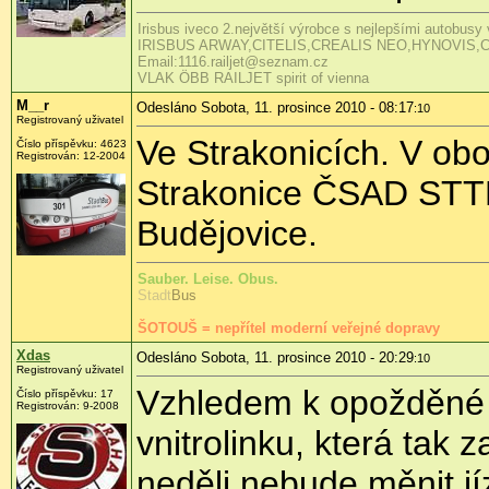
Irisbus iveco 2.největší výrobce s nejlepšími autobusy
IRISBUS ARWAY,CITELIS,CREALIS NEO,HYNOVIS
Email:1116.railjet@seznam.cz
VLAK ÖBB RAILJET spirit of vienna
M__r
Odesláno Sobota, 11. prosince 2010 - 08:17
:10
Registrovaný uživatel
Ve Strakonicích. V obo
Číslo příspěvku:
4623
Registrován:
12-2004
Strakonice ČSAD STT
Budějovice.
Sauber. Leise. Obus.
Stadt
Bus
ŠOTOUŠ = nepřítel moderní veřejné dopravy
Xdas
Odesláno Sobota, 11. prosince 2010 - 20:29
:10
Registrovaný uživatel
Vzhledem k opožděné 
Číslo příspěvku:
17
Registrován:
9-2008
vnitrolinku, která tak
neděli nebude měnit jí