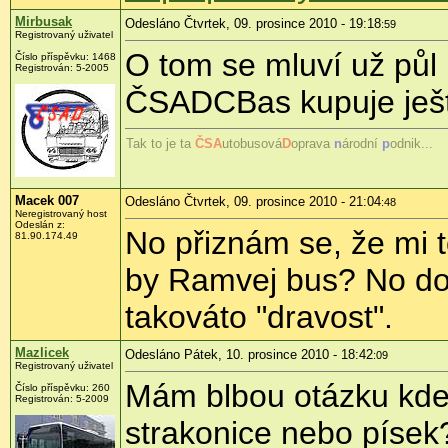
Mirbusak
Odesláno Čtvrtek, 09. prosince 2010 - 19:18
:59
Registrovaný uživatel
O tom se mluví už půl r
Číslo příspěvku:
1468
Registrován:
5-2005
ČSADCBas kupuje ješt
Tak to je ta
ČS
A
utobusová
D
oprava
n
árodní
p
odnik...
Macek 007
Odesláno Čtvrtek, 09. prosince 2010 - 21:04
:48
Neregistrovaný host
Odeslán z:
No přiznám se, že mi t
81.90.174.49
by Ramvej bus? No doc
takováto "dravost".
Mazlicek
Odesláno Pátek, 10. prosince 2010 - 18:42
:09
Registrovaný uživatel
Mám blbou otázku kde 
Číslo příspěvku:
260
Registrován:
5-2009
strakonice nebo písek