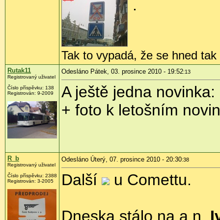
.
Tak to vypadá, že se hned ta
Rutak11
Odesláno Pátek, 03. prosince 2010 - 19:52
:13
Registrovaný uživatel
A ještě jedna novinka
Číslo příspěvku:
138
Registrován:
9-2009
+ foto k letošním nov
R_b
Odesláno Úterý, 07. prosince 2010 - 20:30
:38
Registrovaný uživatel
Další
u Comettu.
Číslo příspěvku:
2388
Registrován:
3-2005
Dneska stálo na a.n.
I