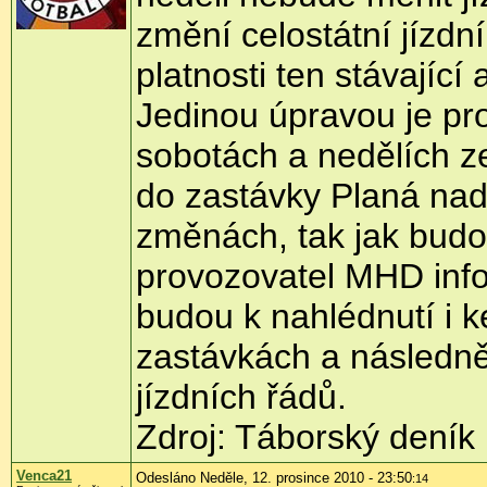
změní celostátní jízdn
platnosti ten stávající
Jedinou úpravou je pro
sobotách a nedělích z
do zastávky Planá nad 
změnách, tak jak budo
provozovatel MHD inf
budou k nahlédnutí i k
zastávkách a následně 
jízdních řádů.
Zdroj: Táborský deník
Venca21
Odesláno Neděle, 12. prosince 2010 - 23:50
:14