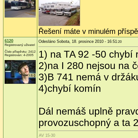
Řešení máte v minulém příspě
6120
Odesláno Sobota, 18. prosince 2010 - 16:51
:20
Registrovaný uživatel
1) na TA 92 -50 chybí 
Číslo příspěvku:
2412
Registrován:
4-2005
2)na I 280 nejsou na 
3)B 741 nemá v držáku 
4)chybí komín
Dál nemáš uplně pravdu
provozuschopný a ta 2
AV 15-30