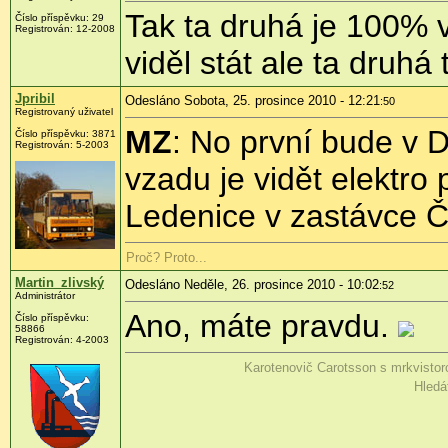
Tak ta druhá je 100% 
Číslo příspěvku:
29
Registrován:
12-2008
viděl stát ale ta druhá
Jpribil
Odesláno Sobota, 25. prosince 2010 - 12:21
:50
Registrovaný uživatel
MZ
: No první bude v 
Číslo příspěvku:
3871
Registrován:
5-2003
vzadu je vidět elektro
Ledenice v zastávce Č
Proč? Proto...
Martin_zlivský
Odesláno Neděle, 26. prosince 2010 - 10:02
:52
Administrátor
Ano, máte pravdu.
Číslo příspěvku:
58866
Registrován:
4-2003
Karotenovič Carotsson s mrkvisto
Hledá