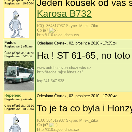
Jeden kousek od vás s
Číslo příspěvku:
3559
Registrován:
10-2004
Karosa B732
ICQ: 364517937 Skype: Mirek_Zika
Co já?
http://110.rajce.idnes.cz/
Fedos
Odesláno Čtvrtek, 02. prosince 2010 - 17:25
:24
Registrovaný uživatel
Ha ! ST 61-65, no toto
Číslo příspěvku:
3058
Registrován:
7-2006
www.autobusovenadrazi.wbs.cz
http://fedos.rajce.idnes.cz/
icq:241-647-938
Repelend
Odesláno Čtvrtek, 02. prosince 2010 - 17:30
:42
Registrovaný uživatel
To je ta co byla i Hon
Číslo příspěvku:
3560
Registrován:
10-2004
ICQ: 364517937 Skype: Mirek_Zika
Co já?
http://110.rajce.idnes.cz/