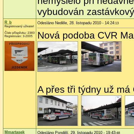
nemyslelo při nedávné 
vybudován zastávkový z
R_b
Odesláno Neděle, 28. listopadu 2010 - 14:24
:13
Registrovaný uživatel
Nová podoba CVR Maso
Číslo příspěvku:
2383
Registrován:
3-2005
A přes tři týdny už m
Mmartasek
Odesláno Pondělí, 29. listopadu 2010 - 19:43
:48