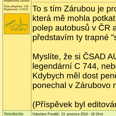
Registrovaný uživatel
To s tím Zárubou je pr
Číslo příspěvku:
139
Registrován:
6-2010
která mě mohla potkat.
polep autobusů v ČR a
představím ty trapné "
Myslíte, že si ČSAD 
legendární C 744, neb
Kdybych měl dost peně
ponechal v Zárubovo n
(Příspěvek byl editov
Vencabocku
Odesláno Pondělí, 13. prosince 2010 - 18:19
:55