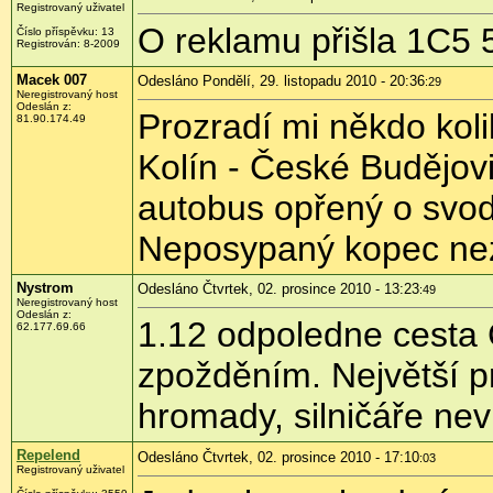
Registrovaný uživatel
O reklamu přišla 1C5 
Číslo příspěvku:
13
Registrován:
8-2009
Macek 007
Odesláno Pondělí, 29. listopadu 2010 - 20:36
:29
Neregistrovaný host
Odeslán z:
Prozradí mi někdo kol
81.90.174.49
Kolín - České Budějovi
autobus opřený o svod
Neposypaný kopec nez
Nystrom
Odesláno Čtvrtek, 02. prosince 2010 - 13:23
:49
Neregistrovaný host
Odeslán z:
1.12 odpoledne cesta 
62.177.69.66
zpožděním. Největší 
hromady, silničáře nev
Repelend
Odesláno Čtvrtek, 02. prosince 2010 - 17:10
:03
Registrovaný uživatel