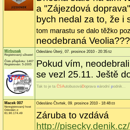
a "Zájezdová doprava".
bych nedal za to, že i
tom marastu se dalo těžko pozn
neodebraná Veolia???
Mirbusak
Odesláno Úterý, 07. prosince 2010 - 20:35
:52
Registrovaný uživatel
Pokud vím, neodebrali 
Číslo příspěvku:
1467
Registrován:
5-2005
se vezl 25.11. Ještě do
Tak to je ta
ČS
A
utobusová
D
oprava
n
árodní
p
odnik...
Macek 007
Odesláno Čtvrtek, 09. prosince 2010 - 18:48
:03
Neregistrovaný host
Odeslán z:
Záruba to vzdává
81.90.174.49
http://pisecky.denik.