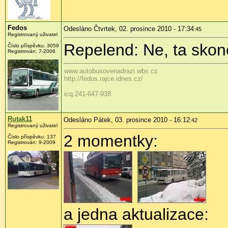
Fedos
Odesláno Čtvrtek, 02. prosince 2010 - 17:34
:45
Registrovaný uživatel
Repelend: Ne, ta skon
Číslo příspěvku:
3059
Registrován:
7-2006
www.autobusovenadrazi.wbs.cz
http://fedos.rajce.idnes.cz/
icq:241-647-938
Rutak11
Odesláno Pátek, 03. prosince 2010 - 16:12
:42
Registrovaný uživatel
2 momentky:
Číslo příspěvku:
137
Registrován:
9-2009
a jedna aktualizace: