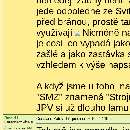
nehledej, žádný není, 
jede odpoledne ze Svit
před bránou, prostě tam
využívají
Nicméně na 
je cosi, co vypadá jako
zašlé a jako zastávka 
vzhledem k výše naps
A když jsme u toho, 
"SMZ" znamená "Stroj
JPV si už dlouho lámu
Rutak11
Odesláno Pátek, 17. prosince 2010 - 17:18
:12
Registrovaný uživatel
Číslo příspěvku:
144