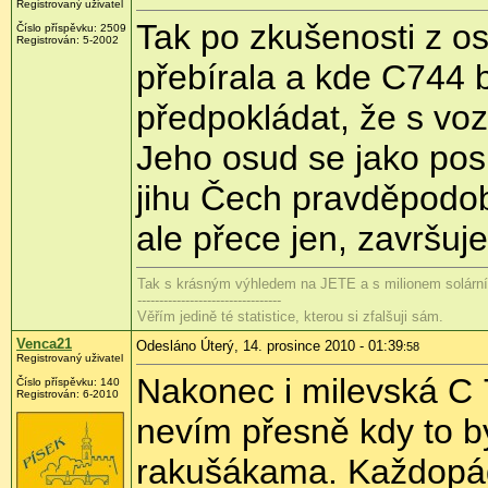
Registrovaný uživatel
Tak po zkušenosti z os
Číslo příspěvku:
2509
Registrován:
5-2002
přebírala a kde C744 b
předpokládat, že s voz
Jeho osud se jako po
jihu Čech pravděpodobn
ale přece jen, završuje
Tak s krásným výhledem na JETE a s milionem solárníc
---------------------------------
Věřím jedině té statistice, kterou si zfalšuji sám.
Venca21
Odesláno Úterý, 14. prosince 2010 - 01:39
:58
Registrovaný uživatel
Nakonec i milevská C 7
Číslo příspěvku:
140
Registrován:
6-2010
nevím přesně kdy to byl
rakušákama. Každopád