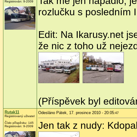
Tak mě jen napadlo, je
Registrován:
9-2009
rozlučku s posledním 
Edit: Na Ikarusy.net j
že nic z toho už nejezd
(Příspěvek byl editová
Rutak11
Odesláno Pátek, 17. prosince 2010 - 20:05
:47
Registrovaný uživatel
Jen tak z nudy: Kdopa
Číslo příspěvku:
145
Registrován:
9-2009