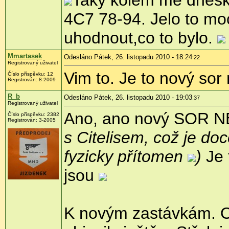
Taky kolem mě dnesk
4C7 78-94. Jelo to moc,
uhodnout,co to bylo.
Mmartasek
Odesláno Pátek, 26. listopadu 2010 - 18:24
:22
Registrovaný uživatel
Vim to. Je to nový sor
Číslo příspěvku:
12
Registrován:
8-2009
R_b
Odesláno Pátek, 26. listopadu 2010 - 19:03
:37
Registrovaný uživatel
Ano, ano nový SOR 
Číslo příspěvku:
2382
Registrován:
3-2005
s Citelisem, což je do
fyzicky přítomen
)
Je 
jsou
K novým zastávkám. O