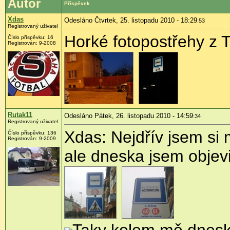
Autor
Příspěvek
Xdas
Odesláno Čtvrtek, 25. listopadu 2010 - 18:29
:53
Registrovaný uživatel
Horké fotopostřehy z 
Číslo příspěvku:
16
Registrován:
9-2008
Rutak11
Odesláno Pátek, 26. listopadu 2010 - 14:59
:34
Registrovaný uživatel
Xdas: Nejdřív jsem si 
Číslo příspěvku:
136
Registrován:
9-2009
ale dneska jsem objevil