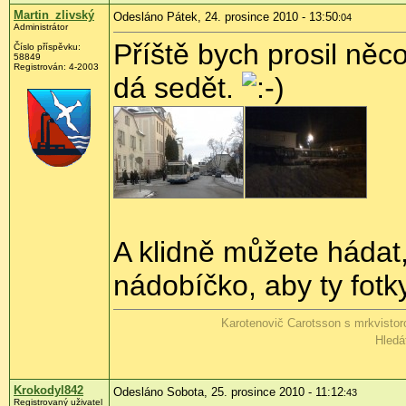
Martin_zlivský
Odesláno Pátek, 24. prosince 2010 - 13:50
:04
Administrátor
Příště bych prosil ně
Číslo příspěvku:
58849
Registrován:
4-2003
dá sedět.
A klidně můžete hádat,
nádobíčko, aby ty fotk
Karotenovič Carotsson s mrkvisto
Hledá
Krokodyl842
Odesláno Sobota, 25. prosince 2010 - 11:12
:43
Registrovaný uživatel