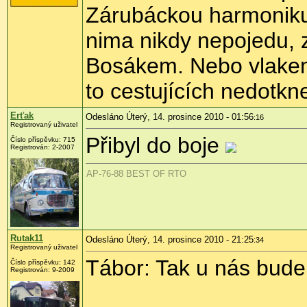
Zárubáckou harmoniku
nima nikdy nepojedu, z
Bosákem. Nebo vlakem,
to cestujících nedotk
Erťak
Odesláno Úterý, 14. prosince 2010 - 01:56
:16
Registrovaný uživatel
Přibyl do boje
Číslo příspěvku:
715
Registrován:
2-2007
AP-76-88 BEST OF RTO
Rutak11
Odesláno Úterý, 14. prosince 2010 - 21:25
:34
Registrovaný uživatel
Tábor: Tak u nás bude
Číslo příspěvku:
142
Registrován:
9-2009