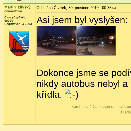
Martin_zlivský
Odesláno Čtvrtek, 30. prosince 2010 - 00:35
:53
Administrátor
Asi jsem byl vyslyšen:
Číslo příspěvku:
58929
Registrován:
4-2003
Dokonce jsme se podív
nikdy autobus nebyl a 
křídla.
Karotenovič Carotsson s mrkvisto
Hledá