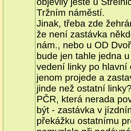
objevily ještě u Střel
Tržním náměstí.
Jinak, třeba zde žehrá
že není zastávka někd
nám., nebo u OD Dvořá
bude jen tahle jedna u
vedení linky po hlavní 
jenom projede a zastav
jinde než ostatní link
PČR, která nerada pov
být - zastávka v jízdní
překážku ostatnímu pro