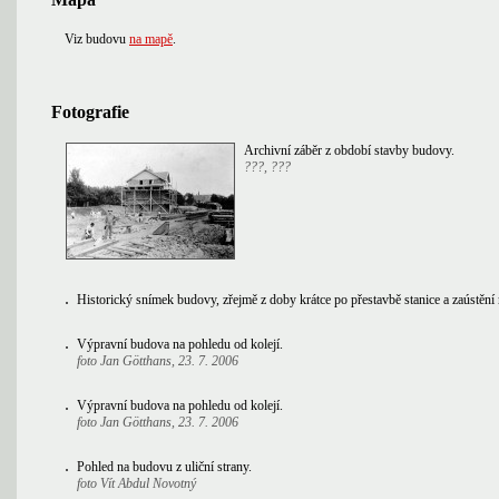
Viz budovu
na mapě
.
Fotografie
Archivní záběr z období stavby budovy.
???, ???
Historický snímek budovy, zřejmě z doby krátce po přestavbě stanice a zaústění
Výpravní budova na pohledu od kolejí.
foto Jan Götthans, 23. 7. 2006
Výpravní budova na pohledu od kolejí.
foto Jan Götthans, 23. 7. 2006
Pohled na budovu z uliční strany.
foto Vít Abdul Novotný