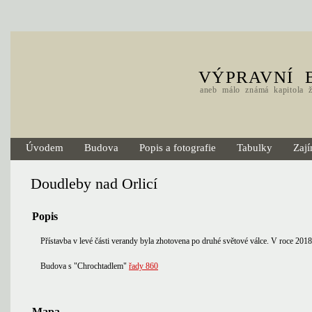
VÝPRAVNÍ 
aneb málo známá kapitola že
Úvodem
Budova
Popis a fotografie
Tabulky
Zají
Doudleby nad Orlicí
Popis
Přístavba v levé části verandy byla zhotovena po druhé světové válce. V roce 201
Budova s "Chrochtadlem"
řady 860
Mapa