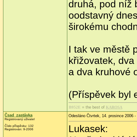
druhá, pod níž 
oodstavný dnes 
širokému chodn
I tak ve městě 
křižovatek, dva
a dva kruhové 
(Příspěvek byl 
B952E
= the best of
KAROSA
Čsad_zastávka
Odesláno Čtvrtek, 14. prosince 2006 -
Registrovaný uživatel
Lukasek:
Číslo příspěvku: 132
Registrován: 9-2006