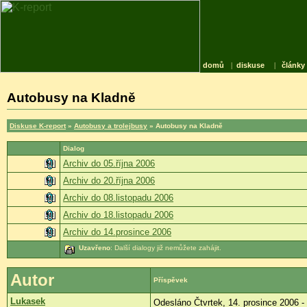
domů
|
diskuse
|
články
Autobusy na Kladně
Diskuse K-report
»
Autobusy a trolejbusy
» Autobusy na Kladně
Dialog
Archiv do 05.října 2006
Archiv do 20.října 2006
Archiv do 08.listopadu 2006
Archiv do 18.listopadu 2006
Archiv do 14.prosince 2006
Uzavřeno
: Další dialogy již nemůžete zahájit.
Autor
Příspěvek
Lukasek
Odesláno Čtvrtek, 14. prosince 2006 -