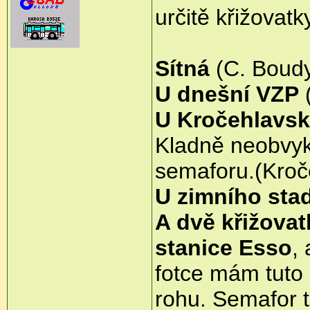
určitě křižovatk
Sítná
(C. Boudy
U dnešní VZP
(
U Kročehlavsk
Kladně neobvykl
semaforu.(Kroč
U zimního sta
A dvě křižovat
stanice Esso
,
fotce mám tuto 
rohu. Semafor t