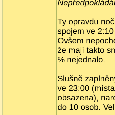
Nepředpokládám
Ty opravdu nočn
spojem ve 2:10 
Ovšem nepochop
že mají takto s
% nejednalo.
Slušně zaplněn
ve 23:00 (místa
obsazena), naro
do 10 osob. Vel