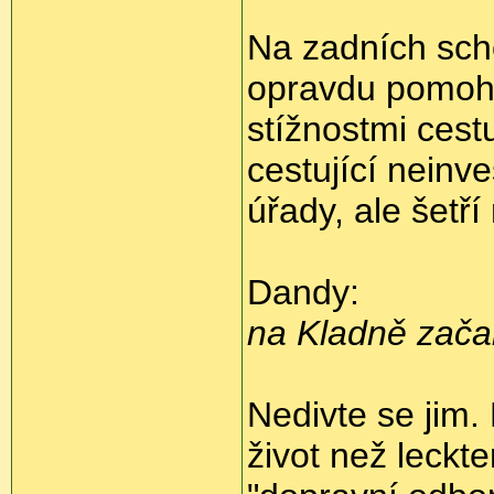
Na zadních scho
opravdu pomohl
stížnostmi cest
cestující neinv
úřady, ale šetří
Dandy:
na Kladně začal
Nedivte se jim.
život než leckte