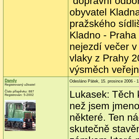
"dopravní odbor
obyvatel Kladna
pražského sídli
Kladno - Praha 
nejezdí večer v
vlaky z Prahy 2
výsměch veřejn
Dandy
Odesláno Pátek, 15. prosince 2006 - 1
Registrovaný uživatel
Lukasek: Těch k
Číslo příspěvku: 887
Registrován: 5-2002
než jsem jmeno
některé. Ten ná
skutečně stavěn