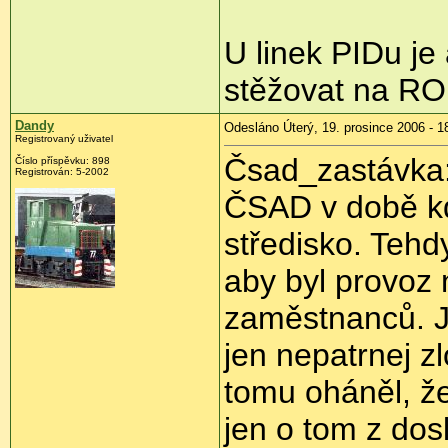
U linek PIDu je 
stěžovat na RO
Dandy
Odesláno Úterý, 19. prosince 2006 - 1
Registrovaný uživatel
Čsad_zastávka: 
Číslo příspěvku: 898
Registrován: 5-2002
ČSAD v době kd
středisko. Tehdy
aby byl provoz 
zaměstnanců. J
jen nepatrnej 
tomu oháněl, že
jen o tom z dos