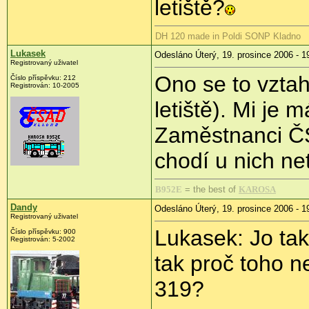
letiště?
DH 120 made in Poldi SONP Kladno
Lukasek
Odesláno Úterý, 19. prosince 2006 - 1
Registrovaný uživatel
Ono se to vztah
Číslo příspěvku: 212
Registrován: 10-2005
letiště). Mi je
Zaměstnanci ČS
chodí u nich ne
B952E
= the best of
KAROSA
Dandy
Odesláno Úterý, 19. prosince 2006 - 1
Registrovaný uživatel
Lukasek: Jo tak
Číslo příspěvku: 900
Registrován: 5-2002
tak proč toho ne
319?