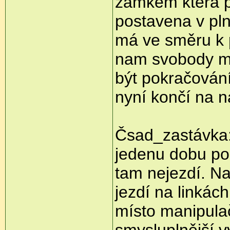
zámkem která p
postavena v pl
má ve směru k 
nam svobody má
být pokračování
nyní končí na 
Čsad_zastávka:
jedenu dobu pou
tam nejezdí. Na
jezdí na linkách
místo manipulač