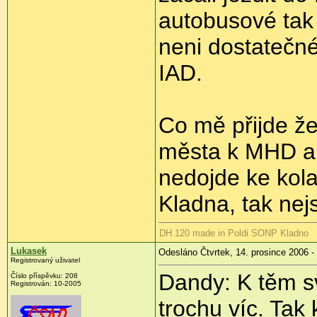
autobusové tak 
neni dostatečné
IAD.
Co mě přijde že
města k MHD a
nedojde ke kol
Kladna, tak nejs
DH 120 made in Poldi SONP Kladno
Lukasek
Odesláno Čtvrtek, 14. prosince 2006 -
Registrovaný uživatel
Dandy: K těm s
Číslo příspěvku: 208
Registrován: 10-2005
trochu víc. Tak