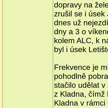
dopravy na želez
zrušil se i úsek
dnes už nejezdí
dny a 3 o víken
kolem ALC, k ná
byl i úsek Letiš
Frekvence je mi
pohodlně pobra
stačilo udělat v
z Kladna, čímž b
Kladna v rámci 