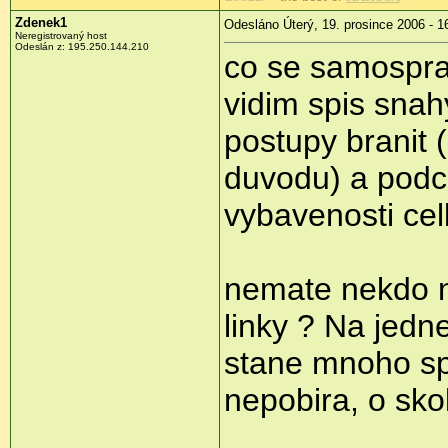
Zdenek1
Odesláno Úterý, 19. prosince 2006 - 1
Neregistrovaný host
Odeslán z: 195.250.144.210
co se samospra
vidim spis snah
postupy branit 
duvodu) a podce
vybavenosti cel
nemate nekdo na
linky ? Na jedn
stane mnoho sp
nepobira, o sko