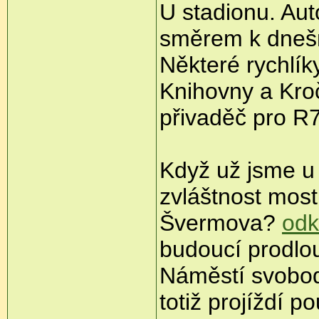
U stadionu. Aut
směrem k dnešn
Některé rychlík
Knihovny a Kro
přivaděč pro R7
Když už jsme u 
zvláštnost mos
Švermova?
odk
budoucí prodlo
Náměstí svobod
totiž projíždí 