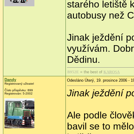
starého letiště 
autobusy než C
Jinak ježdění p
využívám. Dobré
Dědinu.
B952E
= the best of
KAROSA
Dandy
Odesláno Úterý, 19. prosince 2006 - 1
Registrovaný uživatel
Jinak ježdění p
Číslo příspěvku: 899
Registrován: 5-2002
Ale podle člov
bavil se to mě