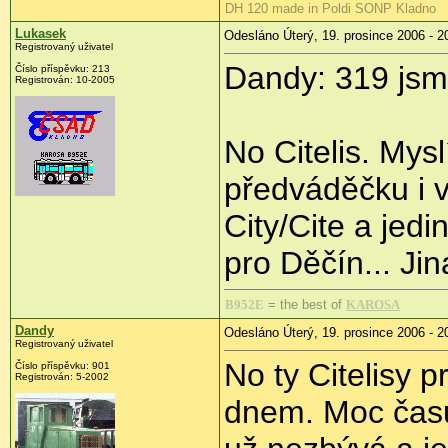
DH 120 made in Poldi SONP Kladno
Lukasek
Odesláno Úterý, 19. prosince 2006 - 2
Registrovaný uživatel
Dandy: 319 jsme
Číslo příspěvku: 213
Registrován: 10-2005
No Citelis. Mysl
předváděčku i v
City/Cite a jedi
pro Děčín... Ji
B952E
= the best of
KAROSA
Dandy
Odesláno Úterý, 19. prosince 2006 - 2
Registrovaný uživatel
No ty Citelisy 
Číslo příspěvku: 901
Registrován: 5-2002
dnem. Moc času