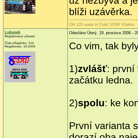
už nezbývá a jes
blíži uzávěrka.
DH 120 made in Poldi SONP Kladno
Lukasek
Odesláno Úterý, 19. prosince 2006 - 2
Registrovaný uživatel
Co vim, tak byl
Číslo příspěvku: 214
Registrován: 10-2005
1)
zvlášť
: první
začátku ledna.
2)
spolu
: ke ko
První varianta 
dorazí oba naj