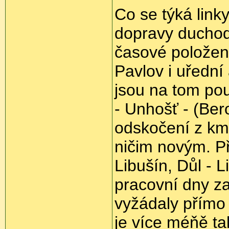
Co se týká linky
dopravy duchodc
časové položení
Pavlov i uředn
jsou na tom pou
- Unhošť - (Be
odskočení z km
ničim novým. Př
Libušín, Důl - L
pracovní dny zají
vyžádaly přímo
je více méňě tak