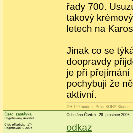
řady 700. Usuzu
takový krémový
letech na Karo
Jinak co se týká
doopravdy přij
je při přejímán
pochybuji že n
aktivní.
DH 120 made in Poldi SONP Kladno
Čsad_zastávka
Odesláno Čtvrtek, 28. prosince 2006 -
Registrovaný uživatel
odkaz
Číslo příspěvku: 174
Registrován: 9-2006