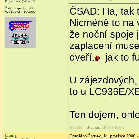
Registrovaný uživatel
ČSAD: Ha, tak 
Číslo příspěvku: 206
Registrován: 10-2005
Nicméně to na 
že noční spoje 
zaplacení muse
dveří.
, jak to
U zájezdových, 
to u LC936E/XE
Ten dojem, ohl
B952E
= the best of
KAROSA
Dandy
Odesláno Čtvrtek, 14. prosince 2006 -