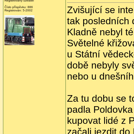
Registrovaný uživatel
Zvišující se int
Číslo příspěvku: 886
Registrován: 5-2002
tak posledních 
Kladně nebyl t
Světelné křižov
u Státní vědeck
době nebyly sv
nebo u dnešníh
Za tu dobu se t
padla Poldovka 
kupovat lidé z 
začali jezdit do