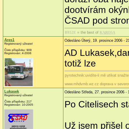
dootvírám okýn
ČSAD pod stro
B952E
= the best of
KAROSA
Ares1
Odesláno Úterý, 19. prosince 2006 - 2
Registrovaný uživatel
AD Lukasek,dan
Číslo příspěvku: 909
Registrován: 4-2006
totiž lze
pyrotechnik:uvidíte-li mě utíkat snažt
www.mhdvmb.wz.cz doprava v severo
Lukasek
Odesláno Středa, 27. prosince 2006 - 
Registrovaný uživatel
Po Citelisech st
Číslo příspěvku: 217
Registrován: 10-2005
Už jsem přišel 