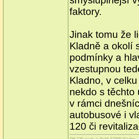
smysluplnější v
faktory.
Jinak tomu že l
Kladně a okolí s
podmínky a hla
vzestupnou tede
Kladno, v celk
nekdo s těchto 
v rámci dnešníc
autobusové i vl
120 či revitali