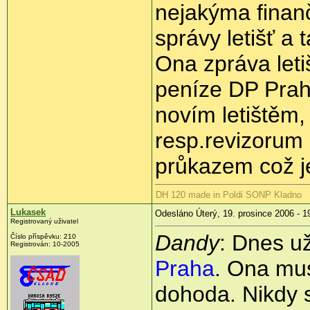
nejakýma fina
správy letišť a 
Ona zpráva leti
peníze DP Prah
novím letištěm
resp.revizorum
průkazem což j
DH 120 made in Poldi SONP Kladno
Lukasek
Odesláno Úterý, 19. prosince 2006 - 1
Registrovaný uživatel
Dandy
: Dnes už
Číslo příspěvku: 210
Registrován: 10-2005
Praha
. Ona mus
dohoda. Nikdy s