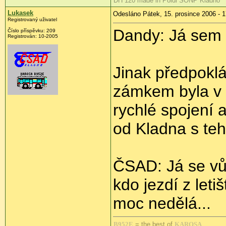
DH 120 made in Poldi SONP Kladno
Lukasek
Odesláno Pátek, 15. prosince 2006 - 1
Registrovaný uživatel
Dandy: Já sem t
Číslo příspěvku: 209
Registrován: 10-2005
Jinak předpokl
zámkem byla v p
rychlé spojení 
od Kladna s te
ČSAD: Já se vů
kdo jezdí z leti
moc nedělá...
B952E
= the best of
KAROSA