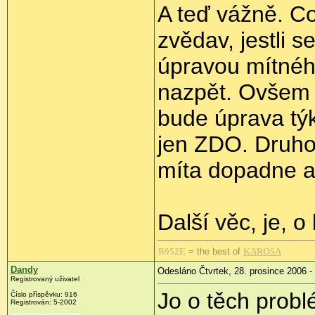
A teď vážně. Co
zvědav, jestli 
úpravou mítnéh
nazpět. Ovšem je
bude úprava tý
jen ZDO. Druho
míta dopadne a j
Další věc, je, o
B952E
= the best of
KAROSA
Dandy
Odesláno Čtvrtek, 28. prosince 2006 -
Registrovaný uživatel
Jo o těch probl
Číslo příspěvku: 916
Registrován: 5-2002