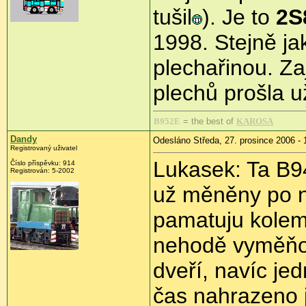
tušil
). Je to
2S
1998. Stejně j
plechařinou. Z
plechů prošla u
B952E
= the best of
KAROSA
Dandy
Odesláno Středa, 27. prosince 2006 - 
Registrovaný uživatel
Lukasek: Ta B9
Číslo příspěvku: 914
Registrován: 5-2002
už měněny po ně
pamatuju kolem
nehodě vyměňov
dveří, navíc jed
čas nahrazeno 