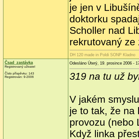
je jen v Libuší
doktorku spadaj
Scholler nad Li
rekrutovaný ze 
DH 120 made in Poldi SONP Kladno
Čsad_zastávka
Odesláno Úterý, 19. prosince 2006 - 1
Registrovaný uživatel
319 na tu už by
Číslo příspěvku: 143
Registrován: 9-2006
V jakém smyslu,
je to tak, že na
provozu (nebo L
Když linka přes