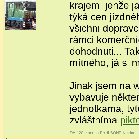
krajem, jenže j
týká cen jízdné
všichni dopravc
rámci komerční
dohodnuti... Ta
mítného, já si 
Jinak jsem na 
vybavuje někte
jednotkama, ty
zvláštníma
pik
DH 120 made in Poldi SONP Kladno