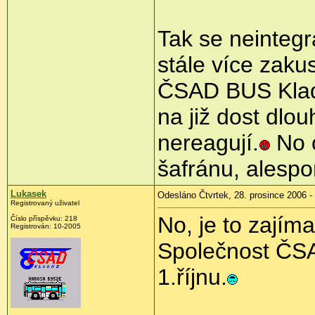
Tak se neintegr
stále více zaku
ČSAD BUS Kladn
na již dost dlou
nereagují.
No c
šafránu, alespo
Lukasek
Odesláno Čtvrtek, 28. prosince 2006 -
Registrovaný uživatel
No, je to zajím
Číslo příspěvku: 218
Registrován: 10-2005
Společnost ČSA
1.říjnu.