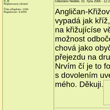
9_tr
Odesláno Neděle, 01. října 2006 - 12:
Registrovaný uživatel
Angličan-Křižov
Číslo příspěvku: 1264
Registrován: 6-2005
vypadá jak kříž
na křižujícíse 
možnost odboče
chová jako obyč
přejezdu na druh
Nrvím čí je to f
s dovolením uv
mého. Děkuji.