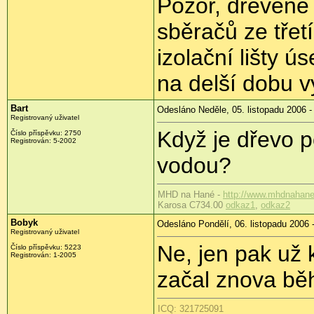
Pozor, dřevěné i
sběračů ze třetí
izolační lišty ú
na delší dobu v
Bart
Odesláno Neděle, 05. listopadu 2006 -
Registrovaný uživatel
Když je dřevo 
Číslo příspěvku: 2750
Registrován: 5-2002
vodou?
MHD na Hané -
http://www.mhdnahane
Karosa C734.00
odkaz1
,
odkaz2
Bobyk
Odesláno Pondělí, 06. listopadu 2006 
Registrovaný uživatel
Ne, jen pak už 
Číslo příspěvku: 5223
Registrován: 1-2005
začal znova běh
ICQ: 321725091