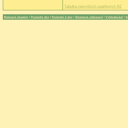
Tabulka nejvyšších spatřených RZ
Diskusní skupiny
|
Poslední den
|
Poslední 4 dny
|
Stromové zobrazení
|
Vyhledávání
|
S