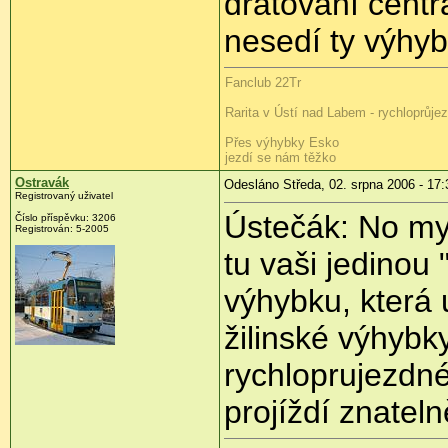
drátování centr
nesedí ty výhyb
Fanclub 22Tr
Rarita v Ústí nad Labem - rychloprůje
Přes výhybky Esko
jezdí se nám těžko
Ostravák
Odesláno Středa, 02. srpna 2006 - 17:
Registrovaný uživatel
Ústečák: No mys
Číslo příspěvku: 3206
Registrován: 5-2005
tu vaši jedinou
výhybku, která 
žilinské výhybk
rychloprujezdné
projíždí znatelně