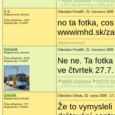
MHD Ostrava
FOTO Os
...s DPO na věčné časy a nikdy jinak.
9_tr
Odesláno Pondělí, 31. července 2006 
Registrovaný uživatel
no ta fotka, cos
Číslo příspěvku: 1037
Registrován: 6-2005
wwwimhd.sk/za 
Makrelu neumeješ.
Ostravák
Odesláno Pondělí, 31. července 2006 
Registrovaný uživatel
Ne ne. Ta fotka
Číslo příspěvku: 3192
Registrován: 5-2005
ve čtvrtek 27.7.
MHD Ostrava
FOTO Os
...s DPO na věčné časy a nikdy jinak.
Ústečák
Odesláno Středa, 02. srpna 2006 - 17:
Registrovaný uživatel
Že to vymysleli 
Číslo příspěvku: 775
Registrován: 3-2004