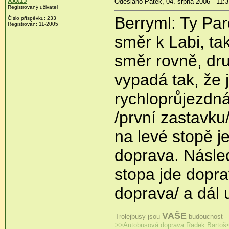
Xxx15
Odesláno Pátek, 04. srpna 2006 - 11:3
Registrovaný uživatel
Berryml: Ty Par
Číslo příspěvku: 233
Registrován: 11-2005
směr k Labi, ta
směr rovně, dr
vypadá tak, že 
rychloprůjezdn
/první zastavku/
na levé stopě je
doprava. Násle
stopa jde dopra
doprava/ a dál 
VAŠE
Trolejbusy jsou
budoucnost - 
>>Autobusová doprava Radek Bartoš