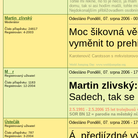
Tohle mi řekne, no to je něco, já mám 
domu, tak si asi hodím mašli, tohle mi
Nejdokonaljším přibližovadlem osobn
Martin_zlivský
Odesláno Pondělí, 07. srpna 2006 - 00
Moderátor
Moc šikovná věc
Číslo příspěvku: 24617
Registrován: 4-2003
vyměnit to prehi
Karotenovič Carotsson s mrkvistorovo
World Jumping Day: www.worldjumpday.org
M__r
Odesláno Pondělí, 07. srpna 2006 - 17
Registrovaný uživatel
Martin zlivský:
Číslo příspěvku: 1183
Registrován: 12-2004
Sadech, tak se
2.5.1991 - 2.5.2006 15 let trolejbus
SOR BN 12 = parodie na městský ní
Ústečák
Odesláno Pondělí, 07. srpna 2006 - 17
Registrovaný uživatel
Á, předjízdné 
Číslo příspěvku: 787
Registrován: 3-2004