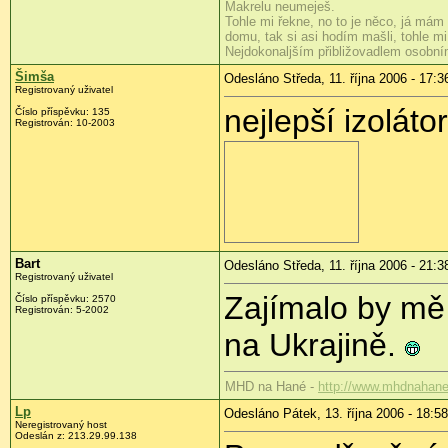
Makrelu neumeješ.
Tohle mi řekne, no to je něco, já mám 
domu, tak si asi hodím mašli, tohle mi
Nejdokonaljším přibližovadlem osobn
Šimša
Odesláno Středa, 11. října 2006 - 17:3
Registrovaný uživatel
nejlepší izoláto
Číslo příspěvku: 135
Registrován: 10-2003
Bart
Odesláno Středa, 11. října 2006 - 21:3
Registrovaný uživatel
Zajímalo by mě 
Číslo příspěvku: 2570
Registrován: 5-2002
na Ukrajině.
MHD na Hané -
http://www.mhdnahane
Lp
Odesláno Pátek, 13. října 2006 - 18:58
Neregistrovaný host
Odeslán z: 213.29.99.138