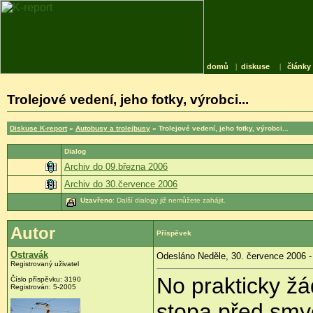
domů
|
diskuse
|
články
Trolejové vedení, jeho fotky, výrobci...
Diskuse K-report
»
Autobusy a trolejbusy
» Trolejové vedení, jeho fotky, výrobci...
Dialog
Archiv do 09.března 2006
Archiv do 30.července 2006
Uzavřeno
: Další dialogy již nemůžete zahájit.
Autor
Příspěvek
Ostravák
Odesláno Neděle, 30. července 2006 -
Registrovaný uživatel
No prakticky žá
Číslo příspěvku: 3190
Registrován: 5-2005
stopa před smyč