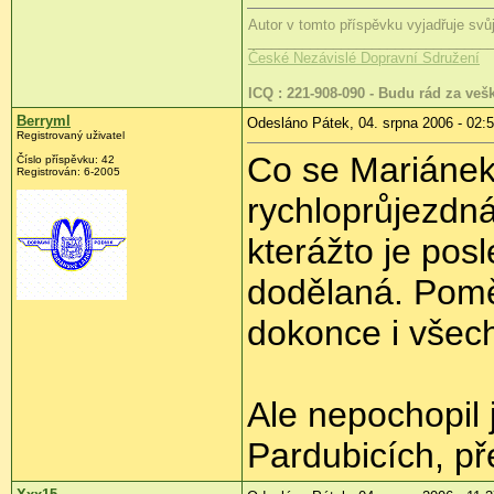
Autor v tomto příspěvku vyjadřuje svů
_______________________________
České Nezávislé Dopravní Sdružení
ICQ : 221-908-090 - Budu rád za veš
Berryml
Odesláno Pátek, 04. srpna 2006 - 02:
Registrovaný uživatel
Co se Mariánek 
Číslo příspěvku: 42
Registrován: 6-2005
rychloprůjezdná
kterážto je pos
dodělaná. Pomě
dokonce i všec
Ale nepochopil
Pardubicích, p