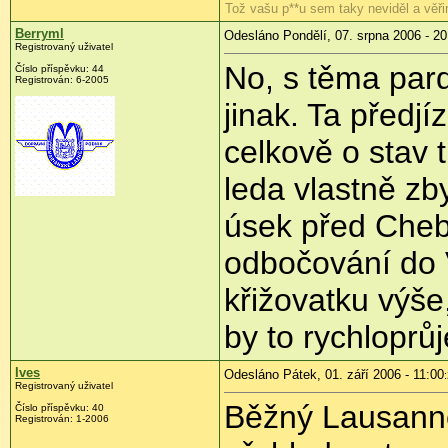
Tož vašu p**u sem taky neviděl a věři
Berryml
Odesláno Pondělí, 07. srpna 2006 - 20
Registrovaný uživatel
No, s těma par
Číslo příspěvku: 44
Registrován: 6-2005
jinak. Ta předjí
celkově o stav
leda vlastně zb
úsek před Chebs
odbočování do V
křižovatku výše
by to rychloprůj
Ives
Odesláno Pátek, 01. září 2006 - 11:00
Registrovaný uživatel
Běžný Lausanne
Číslo příspěvku: 40
Registrován: 1-2006