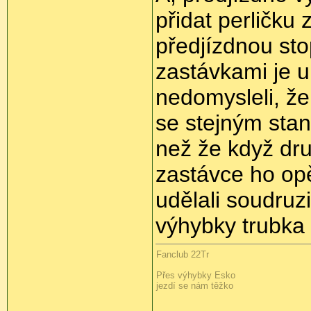
přidat perličku 
předjízdnou st
zastávkami je 
nedomysleli, že
se stejným sta
než že když dru
zastávce ho opě
udělali soudru
výhybky trubka 
Fanclub 22Tr
Přes výhybky Esko
jezdí se nám těžko