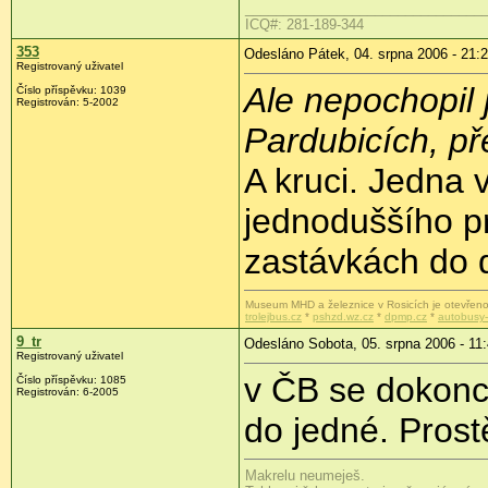
_______________________________
ICQ#: 281-189-344
353
Odesláno Pátek, 04. srpna 2006 - 21:
Registrovaný uživatel
Ale nepochopil
Číslo příspěvku: 1039
Registrován: 5-2002
Pardubicích, p
A kruci. Jedna 
jednoduššího p
zastávkách do
Museum MHD a železnice v Rosicích je otevřeno
trolejbus.cz
*
pshzd.wz.cz
*
dpmp.cz
*
autobusy-
9_tr
Odesláno Sobota, 05. srpna 2006 - 11
Registrovaný uživatel
v ČB se dokonc
Číslo příspěvku: 1085
Registrován: 6-2005
do jedné. Prost
Makrelu neumeješ.