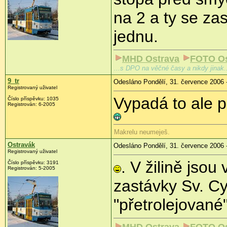
na 2 a ty se za
jednu.
MHD Ostrava
FOTO Os
...s DPO na věčné časy a nikdy jinak.
9_tr
Odesláno Pondělí, 31. července 2006 
Registrovaný uživatel
Vypadá to ale 
Číslo příspěvku: 1035
Registrován: 6-2005
Makrelu neumeješ.
Ostravák
Odesláno Pondělí, 31. července 2006 
Registrovaný uživatel
. V žilině jsou
Číslo příspěvku: 3191
Registrován: 5-2005
zastávky Sv. Cy
"přetrolejovan