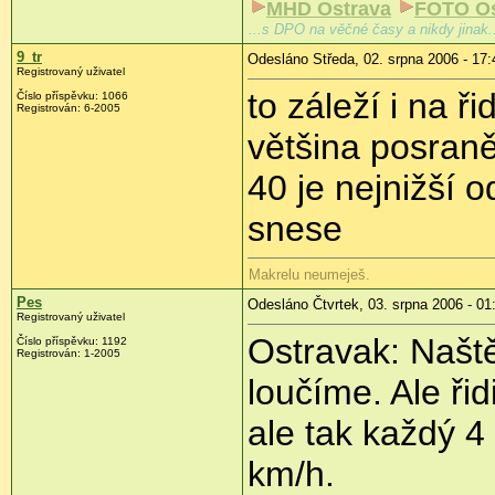
MHD Ostrava
FOTO Os
...s DPO na věčné časy a nikdy jinak.
9_tr
Odesláno Středa, 02. srpna 2006 - 17:
Registrovaný uživatel
to záleží i na ři
Číslo příspěvku: 1066
Registrován: 6-2005
většina posraně
40 je nejnižší 
snese
Makrelu neumeješ.
Pes
Odesláno Čtvrtek, 03. srpna 2006 - 01
Registrovaný uživatel
Ostravak: Naště
Číslo příspěvku: 1192
Registrován: 1-2005
loučíme. Ale řid
ale tak každý 4
km/h.