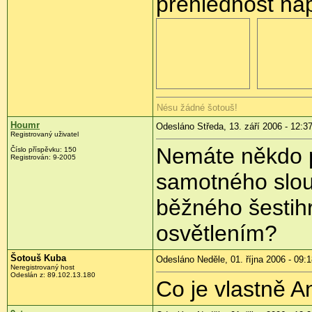
přehlednost naps
Nésu žádné šotouš!
Houmr
Odesláno Středa, 13. září 2006 - 12:3
Registrovaný uživatel
Nemáte někdo př
Číslo příspěvku: 150
Registrován: 9-2005
samotného slou
běžného šestih
osvětlením?
Šotouš Kuba
Odesláno Neděle, 01. října 2006 - 09:
Neregistrovaný host
Odeslán z: 89.102.13.180
Co je vlastně A