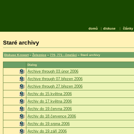
domů
|
diskuse
|
články
Staré archivy
Diskuse K-report
»
Železnice
»
770, 771 - čmeláci
» Staré archivy
Dialog
Archive through 03.únor 2006
Archive through 07.březen 2006
Archive through 27.březen 2006
Archiv do 15.května 2006
Archiv do 17.května 2006
Archiv do 19.června 2006
Archiv do 18.července 2006
Archiv do 19.srpna 2006
Archiv do 19.září 2006