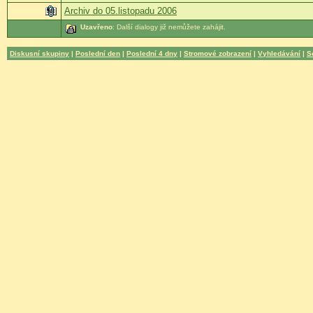
Archiv do 05.listopadu 2006
Uzavřeno
: Další dialogy již nemůžete zahájit.
Diskusní skupiny
|
Poslední den
|
Poslední 4 dny
|
Stromové zobrazení
|
Vyhledávání
|
S