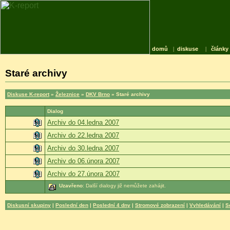
domů
|
diskuse
|
články
Staré archivy
Diskuse K-report
»
Železnice
»
DKV Brno
» Staré archivy
Dialog
Archiv do 04.ledna 2007
Archiv do 22.ledna 2007
Archiv do 30.ledna 2007
Archiv do 06.února 2007
Archiv do 27.února 2007
Uzavřeno
: Další dialogy již nemůžete zahájit.
Diskusní skupiny
|
Poslední den
|
Poslední 4 dny
|
Stromové zobrazení
|
Vyhledávání
|
S