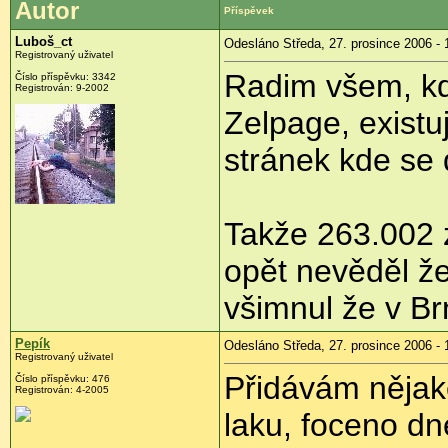
Autor
Příspěvek
Luboš_ct
Odesláno Středa, 27. prosince 2006 - 
Registrovaný uživatel
Radim všem, kd
Číslo příspěvku: 3342
Registrován: 9-2002
Zelpage, existu
stránek kde se daj
Takže 263.002 
opět nevěděl že
všimnul že v Br
Pepík
Odesláno Středa, 27. prosince 2006 - 
Registrovaný uživatel
Přidávám nějak
Číslo příspěvku: 476
Registrován: 4-2005
laku, foceno d