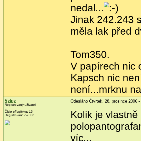
nedal...
Jinak 242.243 s
měla lak před 
Tom350.
V papírech nic 
Kapsch nic není
není...mrknu n
Vytny
Odesláno Čtvrtek, 28. prosince 2006 -
Registrovaný uživatel
Kolik je vlastn
Číslo příspěvku: 15
Registrován: 7-2006
polopantografa
víc...