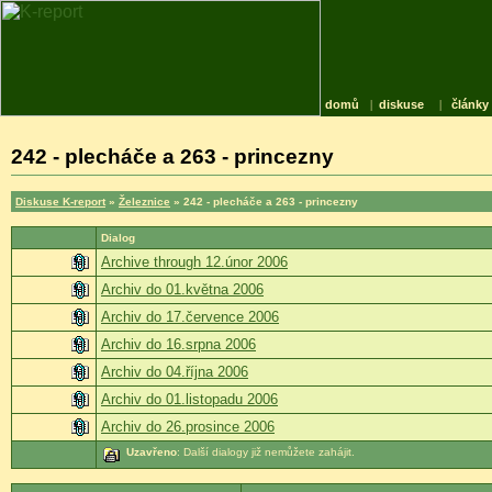
domů
|
diskuse
|
články
242 - plecháče a 263 - princezny
Diskuse K-report
»
Železnice
» 242 - plecháče a 263 - princezny
Dialog
Archive through 12.únor 2006
Archiv do 01.května 2006
Archiv do 17.července 2006
Archiv do 16.srpna 2006
Archiv do 04.října 2006
Archiv do 01.listopadu 2006
Archiv do 26.prosince 2006
Uzavřeno
: Další dialogy již nemůžete zahájit.