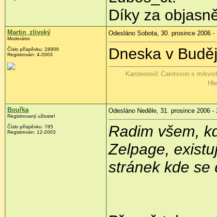
Díky za objasně
Martin_zlivský
Odesláno Sobota, 30. prosince 2006 -
Moderátor
Dneska v Buděj
Číslo příspěvku: 28906
Registrován: 4-2003
Karotenovič Carotsson s mrkvis
Hle
Bouřka
Odesláno Neděle, 31. prosince 2006 - 
Registrovaný uživatel
Radim všem, kd
Číslo příspěvku: 785
Registrován: 12-2003
Zelpage, existu
stránek kde se daj