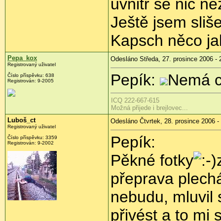
uvnitř se nic n
Ještě jsem sliš
Kapsch něco ja
Pepa_kox
Odesláno Středa, 27. prosince 2006 - 
Registrovaný uživatel
Pepík:
Nemá 
Číslo příspěvku: 638
Registrován: 9-2005
ICQ 222-667-615
Možná přijede i brejlovec...
Luboš_ct
Odesláno Čtvrtek, 28. prosince 2006 -
Registrovaný uživatel
Pepík:
Číslo příspěvku: 3359
Registrován: 9-2002
Pěkné fotky
přeprava plechá
nebudu, mluvil 
přivést a to mi 