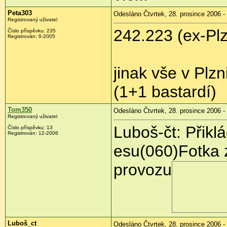
Peta303
Odesláno Čtvrtek, 28. prosince 2006 -
Registrovaný uživatel
242.223 (ex-Pl
Číslo příspěvku: 235
Registrován: 6-2005
jinak vše v Plz
(1+1 bastardí)
Tom350
Odesláno Čtvrtek, 28. prosince 2006 -
Registrovaný uživatel
Luboš-čt: Přikl
Číslo příspěvku: 13
Registrován: 12-2006
esu(060)Fotka z
provozu
Luboš_ct
Odesláno Čtvrtek, 28. prosince 2006 -