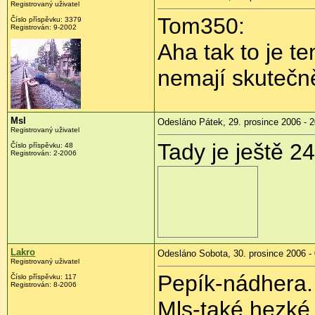
Registrovaný uživatel
Tom350:
Číslo příspěvku: 3379
Registrován: 9-2002
Aha tak to je te
nemají skutečně
Msl
Odesláno Pátek, 29. prosince 2006 - 2
Registrovaný uživatel
Tady je ještě 2
Číslo příspěvku: 48
Registrován: 2-2006
Lakro
Odesláno Sobota, 30. prosince 2006 -
Registrovaný uživatel
Pepík-nádhera.
Číslo příspěvku: 117
Registrován: 8-2006
Mls-také hezké