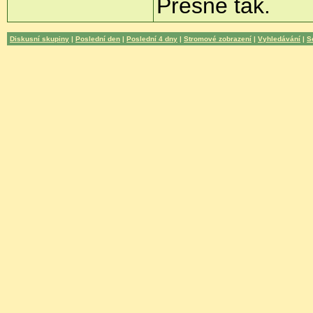
Přesně tak.
Diskusní skupiny
|
Poslední den
|
Poslední 4 dny
|
Stromové zobrazení
|
Vyhledávání
|
S