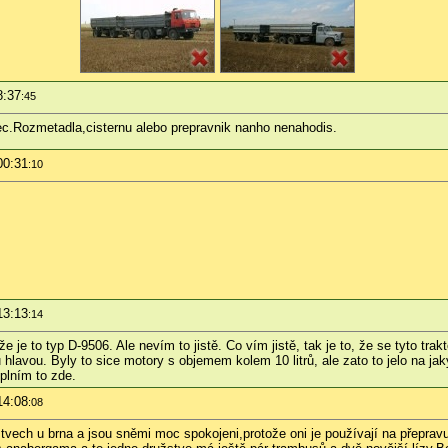
8:37
:45
c.Rozmetadla,cisternu alebo prepravnik nanho nenahodis.
00:31
:10
13:13
:14
je to typ D-9506. Ale nevím to jistě. Co vím jistě, tak je to, že se tyto trakto
hlavou. Byly to sice motory s objemem kolem 10 litrů, ale zato to jelo na jaký
plním to zde.
14:08
:08
vech u brna a jsou sněmi moc spokojeni,protože oni je používají na přepravu