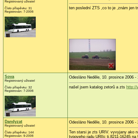
Registrovaný uživatel
ten poslední ZTS ,co to je ,znám jen tr
Číslo příspěvku: 31
Registrován: 7-2006
Sova
Odesláno Neděle, 10. prosince 2006 - 
Registrovaný uživatel
našel jsem katalog zetorů a zts
http:/
Číslo příspěvku: 32
Registrován: 7-2006
Dandyzat
Odesláno Neděle, 10. prosince 2006 - 
Registrovaný uživatel
Ten starsi je zts URIV. vyvyjany ako
Číslo příspěvku: 144
Registrován: 9-2006
typoveho radu URIIc tj.8211-16245 na 