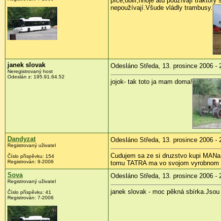
píce,obilí,hnoje atd používají trakto
nepoužívají.Všude vládly trambusy.
janek slovak
Odesláno Středa, 13. prosince 2006 - 
Neregistrovaný host
Odeslán z: 195.91.64.52
jojok- tak toto ja mam doma!
Dandyzat
Odesláno Středa, 13. prosince 2006 - 
Registrovaný uživatel
Cudujem sa ze si druzstvo kupi MANa a
Číslo příspěvku: 154
Registrován: 9-2006
tomu TATRA ma vo svojom vyrobnom 
Sova
Odesláno Středa, 13. prosince 2006 - 
Registrovaný uživatel
janek slovak - moc pěkná sbírka.Jsou
Číslo příspěvku: 41
Registrován: 7-2006