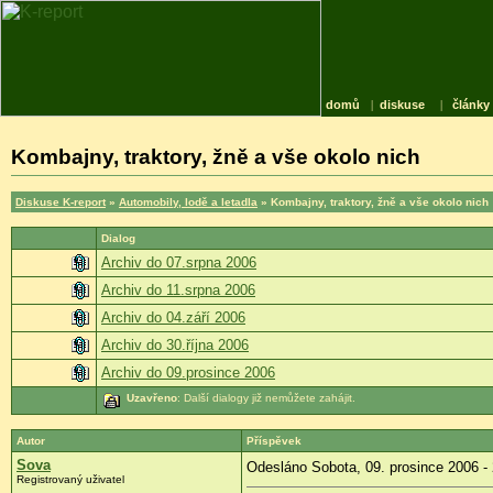
domů
|
diskuse
|
články
Kombajny, traktory, žně a vše okolo nich
Diskuse K-report
»
Automobily, lodě a letadla
» Kombajny, traktory, žně a vše okolo nich
Dialog
Archiv do 07.srpna 2006
Archiv do 11.srpna 2006
Archiv do 04.září 2006
Archiv do 30.října 2006
Archiv do 09.prosince 2006
Uzavřeno
: Další dialogy již nemůžete zahájit.
Autor
Příspěvek
Sova
Odesláno Sobota, 09. prosince 2006 -
Registrovaný uživatel