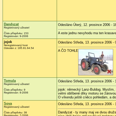
Dandyzat
Odesláno Úterý, 12. prosince 2006 - 1
Registrovaný uživatel
A este jednu nevyhodu ma ten krasave
Číslo příspěvku: 153
Registrován: 9-2006
jojok
Odesláno Středa, 13. prosince 2006 - 
Neregistrovaný host
Odeslán z: 195.91.64.54
A ČO TOHLE
Tomula
Odesláno Středa, 13. prosince 2006 - 
Registrovaný uživatel
jojok: německý Lanz-Buldog. Myslím, že 
Číslo příspěvku: 9
Registrován: 8-2006
velmi oblíbené díky motoru se žárovou 
O víkendu ještě cněco pohledám, a do
Sova
Odesláno Středa, 13. prosince 2006 - 
Registrovaný uživatel
Dandyzat - ty many maj ve dvou družst
Číslo příspěvku: 38
Registrován: 7-2006