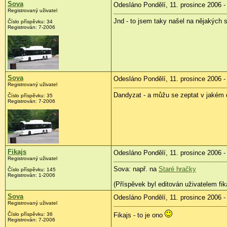
Sova
Odesláno Pondělí, 11. prosince 2006 -
Registrovaný uživatel
Jnd - to jsem taky našel na nějakých 
Číslo příspěvku: 34
Registrován: 7-2006
Sova
Odesláno Pondělí, 11. prosince 2006 -
Registrovaný uživatel
Dandyzat - a můžu se zeptat v jakém 
Číslo příspěvku: 35
Registrován: 7-2006
Fikajs
Odesláno Pondělí, 11. prosince 2006 -
Registrovaný uživatel
Sova: např. na
Staré hračky
Číslo příspěvku: 145
Registrován: 1-2006
(Příspěvek byl editován uživatelem fik
Sova
Odesláno Pondělí, 11. prosince 2006 -
Registrovaný uživatel
Číslo příspěvku: 36
Fikajs - to je ono
Registrován: 7-2006