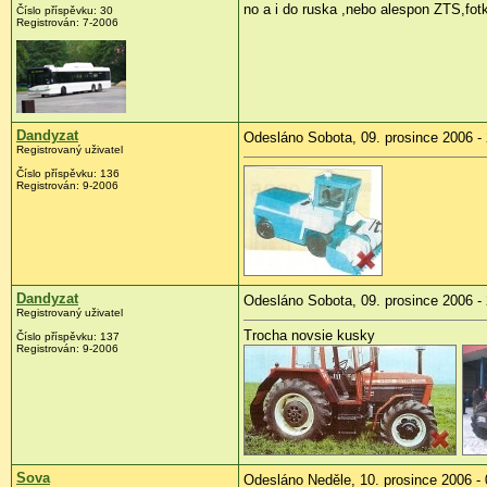
no a i do ruska ,nebo alespon ZTS,fotk
Číslo příspěvku: 30
Registrován: 7-2006
Dandyzat
Odesláno Sobota, 09. prosince 2006 -
Registrovaný uživatel
Číslo příspěvku: 136
Registrován: 9-2006
Dandyzat
Odesláno Sobota, 09. prosince 2006 -
Registrovaný uživatel
Trocha novsie kusky
Číslo příspěvku: 137
Registrován: 9-2006
Sova
Odesláno Neděle, 10. prosince 2006 - 