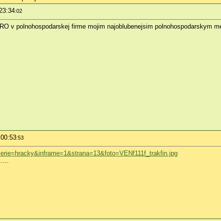
23:34
:02
AGRO v polnohospodarskej firme mojim najoblubenejsim polnohospodarsk
 00:53
:53
alerie=hracky&inframe=1&strana=13&foto=VENf111f_trakfin.jpg
....