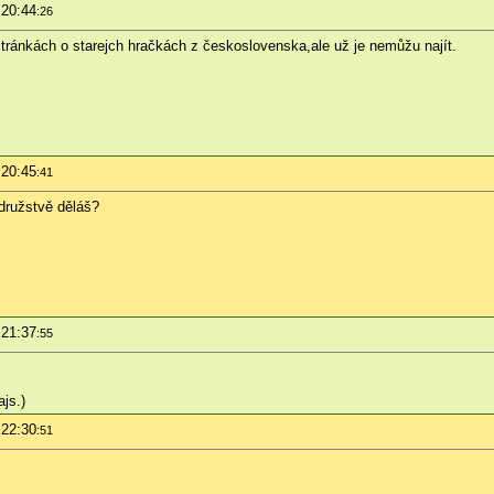
 20:44
:26
stránkách o starejch hračkách z československa,ale už je nemůžu najít.
 20:45
:41
družstvě děláš?
 21:37
:55
ajs.)
 22:30
:51