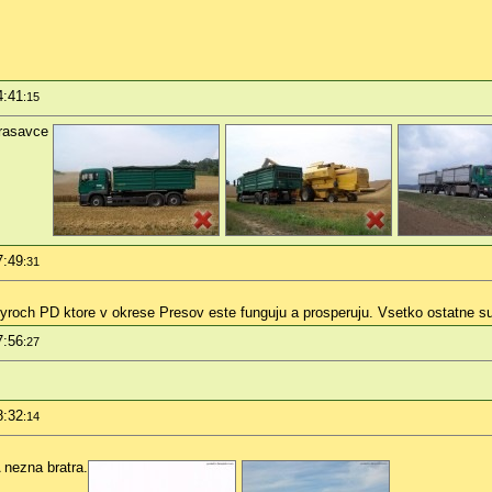
4:41
:15
krasavce
7:49
:31
tyroch PD ktore v okrese Presov este funguju a prosperuju. Vsetko ostatne su
7:56
:27
8:32
:14
 nezna bratra.