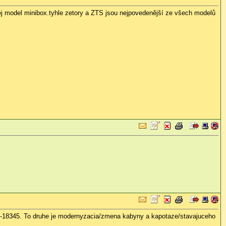
j model minibox.tyhle zetory a ZTS jsou nejpovedenější ze všech modelů
11-18345. To druhe je modernyzacia/zmena kabyny a kapotaze/stavajuceho