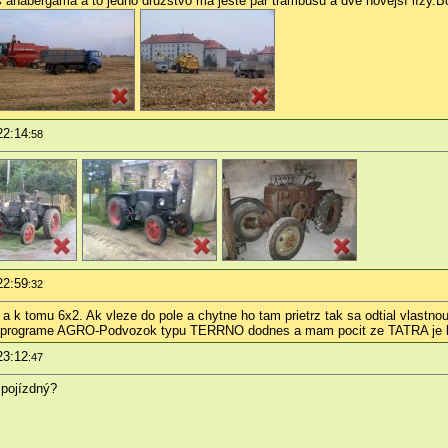
ry s anabergama a to jedno družstvo má ještě pár trambusů a dvě novější lízy
22:14
:58
22:59
:32
 k tomu 6x2. Ak vleze do pole a chytne ho tam prietrz tak sa odtial vlastn
programe AGRO-Podvozok typu TERRNO dodnes a mam pocit ze TATRA je l
23:12
:47
 pojízdný?