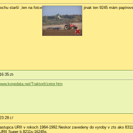
ochu starší ,ten na fotce
jinak ten 9245 mám papírove
16:35
:25
/www.konedata.net/Traktorit/zetor.htm
23:28
:17
 nastupca URII v rokoch 1984-1992.Neskor zavedeny do vyroby v zts ako 83
URII Super tj.8211s-16245s.