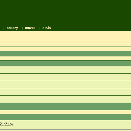
|
odkazy
|
muzea
|
o nás
 21:21
:52