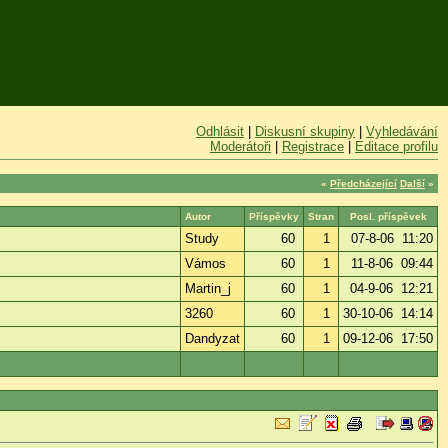
Odhlásit
|
Diskusní skupiny
|
Vyhledávání
Moderátoři
|
Registrace
|
Editace profilu
«
Předcházející
Další
»
Autor
Příspěvky
Stran
Posl. příspěvek
Study
60
1
07-8-06 11:20
Vámos
60
1
11-8-06 09:44
Martin_j
60
1
04-9-06 12:21
3260
60
1
30-10-06 14:14
Dandyzat
60
1
09-12-06 17:50