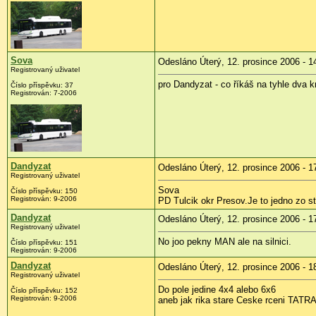
Sova
Odesláno Úterý, 12. prosince 2006 - 1
Registrovaný uživatel
pro Dandyzat - co říkáš na tyhle dva 
Číslo příspěvku: 37
Registrován: 7-2006
Dandyzat
Odesláno Úterý, 12. prosince 2006 - 1
Registrovaný uživatel
Sova
Číslo příspěvku: 150
Registrován: 9-2006
PD Tulcik okr Presov.Je to jedno zo s
Dandyzat
Odesláno Úterý, 12. prosince 2006 - 1
Registrovaný uživatel
No joo pekny MAN ale na silnici.
Číslo příspěvku: 151
Registrován: 9-2006
Dandyzat
Odesláno Úterý, 12. prosince 2006 - 1
Registrovaný uživatel
Do pole jedine 4x4 alebo 6x6
Číslo příspěvku: 152
Registrován: 9-2006
aneb jak rika stare Ceske rceni TATRA