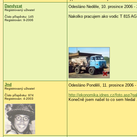
Dandyzat
Odesláno Neděle, 10. prosince 2006 - 
Registrovaný uživatel
Nakolko pracujem ako vodic T 815 
Číslo příspěvku: 145
Registrován: 9-2006
Jnd
Odesláno Pondělí, 11. prosince 2006 -
Registrovaný uživatel
http://ekonomika.idnes.cz/foto.asp?g
Číslo příspěvku: 974
Registrován: 4-2003
Konečně jsem našel to co sem hledal .