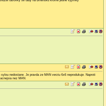
.Bohužel tatrovky se tady na brněnsku kromě jedné vyjímky
ou sylou nedostane. Je pravda ze MAN verziu 6x6 neprodukuje. Naproti
acnejsia nez MAN.