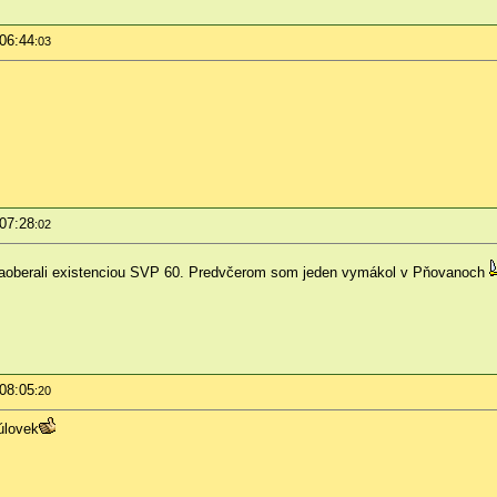
 06:44
:03
 07:28
:02
aoberali existenciou SVP 60. Predvčerom som jeden vymákol v Pňovanoch
 08:05
:20
úlovek