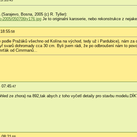
:45
 (Sarajevo, Bosna, 2005 (c) R. Tyller):
ko-2005/050706ty176.jpg
Je to originalni karoserie, nebo rekonstrukce z neja
 18:55
:58
je podle Pražáků všechno od Kolína na východ, tedy už i Pardubice), nám z
ř svarů dohromady cca 30 cm. Byli jsem rádi, že po odbroušení nám to povolil
Smrťák od Cimrmanů...
!
- 07:45
:47
hled ze zhora) na 892,tak abych z toho vyčetl detaily pro stavbu modelu.DÍ
- 08:21
:55