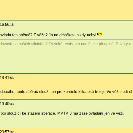
 16:56
:16
ovládá ten sběrač? Z věže? Já na dráťákovi nikdy nebyl.
ovosti na našich silnicích? Fyzické tresty pro narušitele předpisů! Pokuty a
 18:41
:53
oucího, tento sběrač slouží jen pro kontrolu klikatosti troleje.Ve věži sedí c
 19:40
:43
ítko sloužící ke stažení sběrače. MVTV 3 má zase ovládání jen ve věži.
 20:57
:32