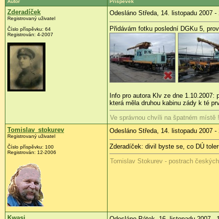
Autor
Příspěvek
Zderadíček
Odesláno Středa, 14. listopadu 2007 -
Registrovaný uživatel
Přidávám fotku poslední DGKu 5, provo
Číslo příspěvku: 64
Registrován: 4-2007
Info pro autora Klv ze dne 1.10.2007: 
která měla druhou kabinu zády k té pr
Ve správnou chvíli na špatném místě 
Tomislav_stokurev
Odesláno Středa, 14. listopadu 2007 -
Registrovaný uživatel
Zderadíček: divil byste se, co DÚ toler
Číslo příspěvku: 100
Registrován: 12-2006
Tomislav Stokurev - postrach českýc
Kwasi
Odesláno Pátek, 16. listopadu 2007 - 