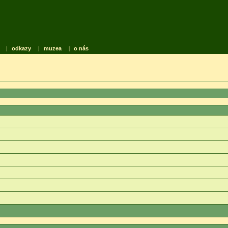
|
odkazy
|
muzea
|
o nás