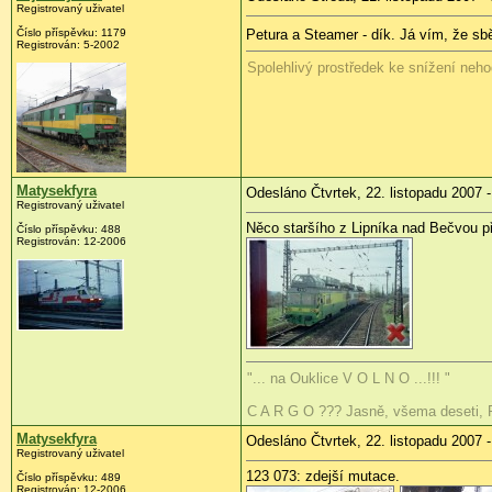
Registrovaný uživatel
Číslo příspěvku: 1179
Petura a Steamer - dík. Já vím, že sb
Registrován: 5-2002
Spolehlivý prostředek ke snížení nehod
Matysekfyra
Odesláno Čtvrtek, 22. listopadu 2007 -
Registrovaný uživatel
Něco staršího z Lipníka nad Bečvou př
Číslo příspěvku: 488
Registrován: 12-2006
"... na Ouklice V O L N O ...!!! "
C A R G O ??? Jasně, všema deseti, Ra
Matysekfyra
Odesláno Čtvrtek, 22. listopadu 2007 -
Registrovaný uživatel
123 073: zdejší mutace.
Číslo příspěvku: 489
Registrován: 12-2006