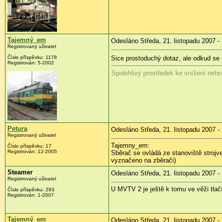
Tajemný_em
Odesláno Středa, 21. listopadu 2007 -
Registrovaný uživatel
Číslo příspěvku: 1178
Sice prostoduchý dotaz, ale odkud se 
Registrován: 5-2002
Spolehlivý prostředek ke snížení nehod
Petura
Odesláno Středa, 21. listopadu 2007 -
Registrovaný uživatel
Tajemny_em:
Číslo příspěvku: 17
Registrován: 12-2005
Sběrač se ovládá ze stanoviště strojved
vyznačeno na zběrači)
Steamer
Odesláno Středa, 21. listopadu 2007 -
Registrovaný uživatel
U MVTV 2 je ještě k tomu ve věži tlač
Číslo příspěvku: 293
Registrován: 1-2007
Tajemný_em
Odesláno Středa, 21. listopadu 2007 -