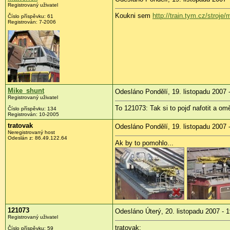
Registrovaný uživatel
Koukni sem
http://train.tym.cz/stroje
Číslo příspěvku: 61
Registrován: 7-2006
Mike_shunt
Odesláno Pondělí, 19. listopadu 2007 
Registrovaný uživatel
To 121073: Tak si to pojď nafotit a om
Číslo příspěvku: 134
Registrován: 10-2005
tratovak
Odesláno Pondělí, 19. listopadu 2007 
Neregistrovaný host
Odeslán z: 86.49.122.64
Ak by to pomohlo...
121073
Odesláno Úterý, 20. listopadu 2007 - 
Registrovaný uživatel
tratovak:
Číslo příspěvku: 59