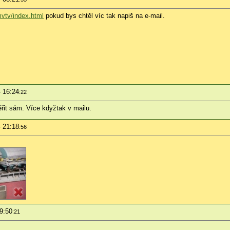
/mvtv/index.html
pokud bys chtěl víc tak napiš na e-mail.
- 16:24
:22
ěřit sám. Více kdyžtak v mailu.
- 21:18
:56
19:50
:21