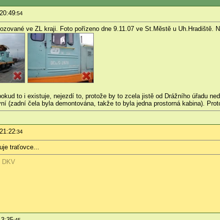
 20:49
:54
zované ve ZL kraji. Foto pořízeno dne 9.11.07 ve St.Městě u Uh.Hradiště. N
pokud to i existuje, nejezdí to, protože by to zcela jistě od Drážního úřadu n
vní (zadní čela byla demontována, takže to byla jedna prostorná kabina). Pro
!
 21:22
:34
uje traťovce...
h DKV
13:35