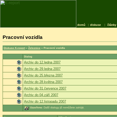
domů
|
diskuse
|
články
Pracovní vozidla
Diskuse K-report
»
Železnice
» Pracovní vozidla
Dialog
Archiv do 12.ledna 2007
Archiv do 29.ledna 2007
Archiv do 25.března 2007
Archiv do 28.května 2007
Archiv do 31.července 2007
Archiv do 04.září 2007
Archiv do 12.listopadu 2007
Uzavřeno
: Další dialogy již nemůžete zahájit.