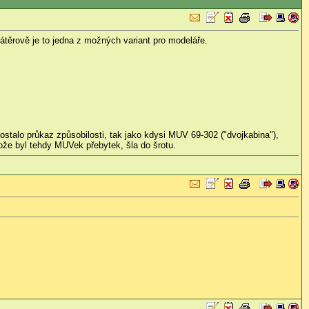
átěrově je to jedna z možných variant pro modeláře.
edostalo průkaz způsobilosti, tak jako kdysi MUV 69-302 ("dvojkabina"),
tože byl tehdy MUVek přebytek, šla do šrotu.