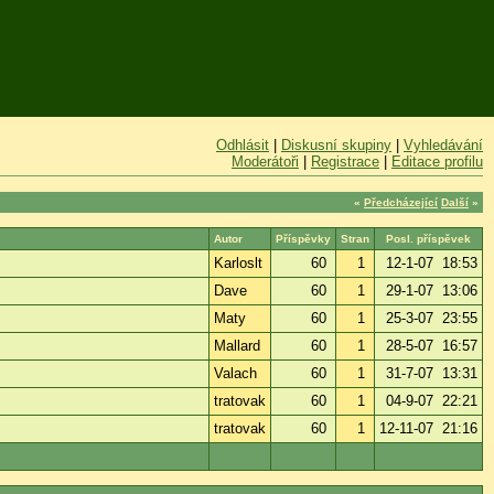
Odhlásit
|
Diskusní skupiny
|
Vyhledávání
Moderátoři
|
Registrace
|
Editace profilu
«
Předcházející
Další
»
Autor
Příspěvky
Stran
Posl. příspěvek
Karloslt
60
1
12-1-07 18:53
Dave
60
1
29-1-07 13:06
Maty
60
1
25-3-07 23:55
Mallard
60
1
28-5-07 16:57
Valach
60
1
31-7-07 13:31
tratovak
60
1
04-9-07 22:21
tratovak
60
1
12-11-07 21:16