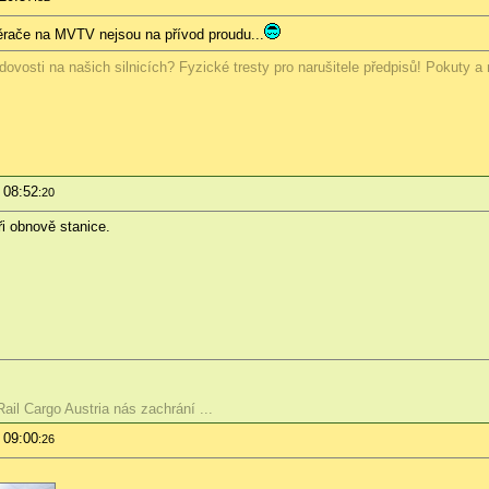
ěrače na MVTV nejsou na přívod proudu...
ovosti na našich silnicích? Fyzické tresty pro narušitele předpisů! Pokuty a
 08:52
:20
i obnově stanice.
il Cargo Austria nás zachrání ...
 09:00
:26