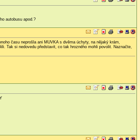
keho autobusu apod.?
a onoho času neprošla ani MUVKA s dvěma úchyty, na nějaký krám,
i. Tak si nedovedu představit, co tak hrozného mohli povolit. Naznačte,
KY