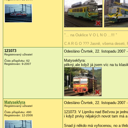
"... na Ouklice V O L N O ...!!! "
C A R G O ??? Jasně, všema deseti, Ra
121073
Odesláno Čtvrtek, 22. listopadu 2007 -
Registrovaný uživatel
Matysekfyra:
Číslo příspěvku: 62
Registrován: 9-2007
pěkný,ale když já jsem víc na tu kla
Matysekfyra
Odesláno Čtvrtek, 22. listopadu 2007 -
Registrovaný uživatel
121073: V Lipníku nad Bečvou je jedna,
Číslo příspěvku: 490
Registrován: 12-2006
i když prvky nějakých novot tam má a s
Snad ji někdo má vyfocenou, no a třeb