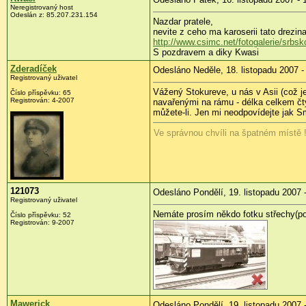
Neregistrovaný host
Odeslán z: 85.207.231.154
Nazdar pratele,
nevite z ceho ma karoserii tato drezina
http://www.csimc.net/fotogalerie/srbs
S pozdravem a diky Kwasi
Zderadíček
Odesláno Neděle, 18. listopadu 2007 -
Registrovaný uživatel
Vážený Stokureve, u nás v Asii (což 
Číslo příspěvku: 65
Registrován: 4-2007
navařenými na rámu - délka celkem čty
můžete-li. Jen mi neodpovídejte jak 
Ve správnou chvíli na špatném místě 
121073
Odesláno Pondělí, 19. listopadu 2007 
Registrovaný uživatel
Nemáte prosím někdo fotku střechy(po
Číslo příspěvku: 52
Registrován: 9-2007
Mawerick
Odesláno Pondělí, 19. listopadu 2007 