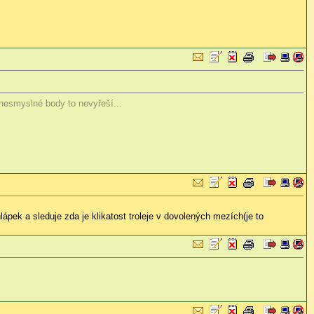
 nesmyslné body to nevyřeší...
hlápek a sleduje zda je klikatost troleje v dovolených mezích(je to