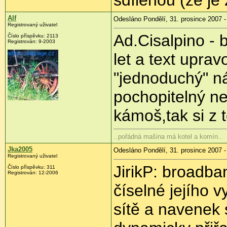
sdílenou (že je
Alf
Odesláno Pondělí, 31. prosince 2007 -
Registrovaný uživatel
Ad.Cisalpino - 
Číslo příspěvku: 2113
Registrován: 9-2003
let a text upr
"jednoduchý" ná
pochopitelný ne
kámoš,tak si z t
..pořádná mašina má kotel a komín..
Jka2005
Odesláno Pondělí, 31. prosince 2007 -
Registrovaný uživatel
JirikP: broadban
Číslo příspěvku: 311
Registrován: 12-2006
číselné jejího v
sítě a navenek 