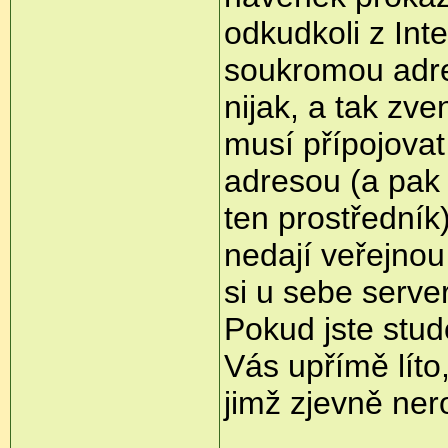
odkudkoli z Int
soukromou adr
nijak, a tak zv
musí přípojovat
adresou (a pak
ten prostředník
nedají veřejnou
si u sebe serve
Pokud jste stud
Vás upřímě líto
jimž zjevně ner