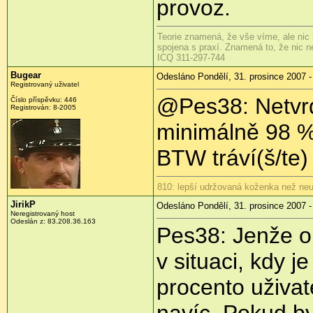
provoz.
Teorie znamená, že vše víme, ale nic 
spojena s praxí. Znamená to, že nic ne
ICQ 311-297-744
Bugear
Odesláno Pondělí, 31. prosince 2007 -
Registrovaný uživatel
@Pes38: Netvrdí
Číslo příspěvku: 446
Registrován: 8-2005
minimálně 98 %
BTW tráví(š/te)
810: lepší udržovaná koženka než neu
JirikP
Odesláno Pondělí, 31. prosince 2007 -
Neregistrovaný host
Odeslán z: 83.208.36.163
Pes38: Jenže o
v situaci, kdy j
procento uživat