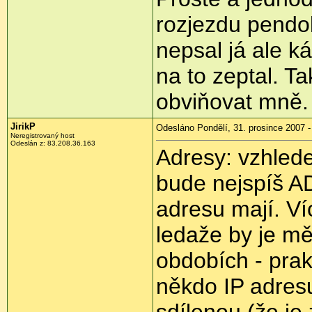
rozjezdu pendo
nepsal já ale k
na to zeptal. T
obviňovat mně.
JirikP
Odesláno Pondělí, 31. prosince 2007 -
Neregistrovaný host
Odeslán z: 83.208.36.163
Adresy: vzhled
bude nejspíš AD
adresu mají. V
ledaže by je mě
obdobích - prak
někdo IP adres