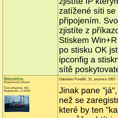
zjistíte IP kter
zatížené síti s
připojením. Svoj
zjistíte z přík
Stiskem Win+R j
po stisku OK js
ipconfig a stisk
sítě poskytovat
Matysekfyra
Odesláno Pondělí, 31. prosince 2007 -
Registrovaný uživatel
Jinak pane "já",
Číslo příspěvku: 681
Registrován: 12-2006
než se zaregist
které by ten "k