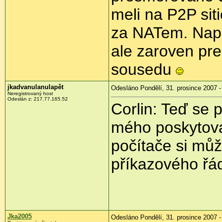
meli na P2P siti
za NATem. Napr
ale zaroven pre
sousedu
jkadvanulanulapět
Odesláno Pondělí, 31. prosince 2007 -
Neregistrovaný host
Odeslán z: 217.77.165.52
Corlin: Teď se 
mého poskytova
počítače si můž
příkazového řá
Jka2005
Odesláno Pondělí, 31. prosince 2007 -