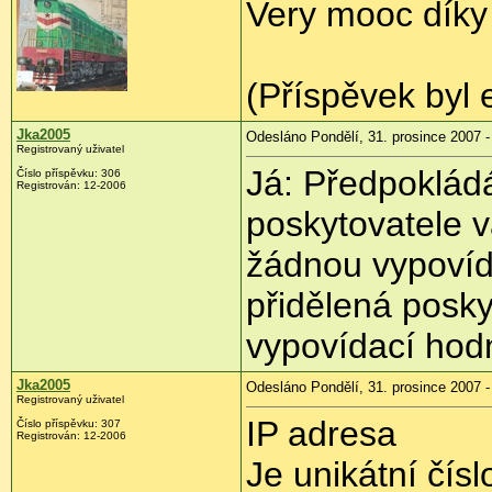
Very mooc díky 
(Příspěvek byl e
Jka2005
Odesláno Pondělí, 31. prosince 2007 -
Registrovaný uživatel
Já: Předpoklád
Číslo příspěvku: 306
Registrován: 12-2006
poskytovatele v
žádnou vypovída
přidělená posky
vypovídací hodn
Jka2005
Odesláno Pondělí, 31. prosince 2007 -
Registrovaný uživatel
IP adresa
Číslo příspěvku: 307
Registrován: 12-2006
Je unikátní číslo