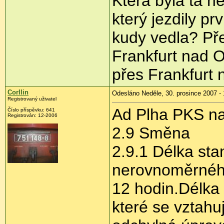
Která byla ta nej
který jezdily p
kudy vedla? Př
Frankfurt nad 
přes Frankfurt
Corllin
Odesláno Neděle, 30. prosince 2007 - 
Registrovaný uživatel
Ad Plha PKS na 
Číslo příspěvku: 641
Registrován: 12-2006
2.9 Směna
2.9.1 Délka st
nerovnoměrného
12 hodin.Délka
které se vztahu