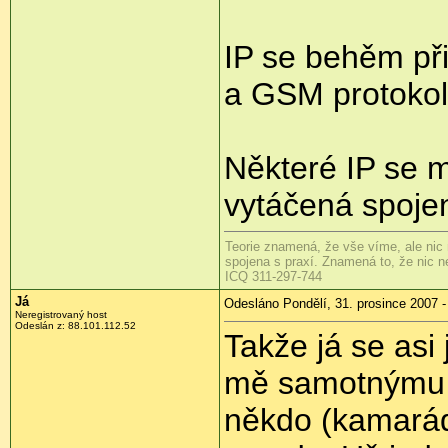
IP se behěm př
a GSM protokol
Některé IP se 
vytáčená spoje
Teorie znamená, že vše víme, ale nic 
spojena s praxí. Znamená to, že nic ne
ICQ 311-297-744
Já
Odesláno Pondělí, 31. prosince 2007 -
Neregistrovaný host
Odeslán z: 88.101.112.52
Takže já se asi
mě samotnýmu d
někdo (kamará