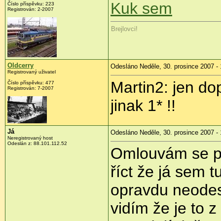
Kuk sem
Číslo příspěvku: 223
Registrován: 2-2007
Brejlovci!
Oldcerry
Odesláno Neděle, 30. prosince 2007 - 
Registrovaný uživatel
Martin2: jen d
Číslo příspěvku: 477
Registrován: 7-2007
jinak 1* !!
Já
Odesláno Neděle, 30. prosince 2007 - 
Neregistrovaný host
Odeslán z: 88.101.112.52
Omlouvám se pa
říct že já sem 
opravdu neodesl
vidím že je to z