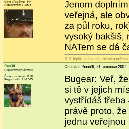
Jenom doplním
Číslo příspěvku: 444
Registrován: 8-2005
veřejná, ale o
za půl roku, ro
vysoký bakšiš, n
NATem se dá čas
810: lepší udržovaná koženka než neu
Pes38
Odesláno Pondělí, 31. prosince 2007 -
Registrovaný uživatel
Bugear: Veř, že
Číslo příspěvku: 1119
Registrován: 11-2005
si tě v jejich m
vystřídáš třeba
právě proto, ž
jednu veřejnou 