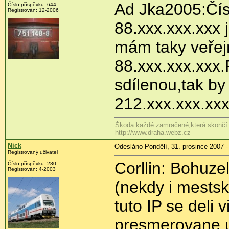
Ad Jka2005:Čísl
Číslo příspěvku: 644
Registrován: 12-2006
88.xxx.xxx.xxx 
mám taky veřej
88.xxx.xxx.xxx
sdílenou,tak by
212.xxx.xxx.xxx
Škoda každé zamračené,která skončí 
http://www.draha.webz.cz
Nick
Odesláno Pondělí, 31. prosince 2007 -
Registrovaný uživatel
Corllin: Bohuze
Číslo příspěvku: 280
Registrován: 4-2003
(nekdy i mestske
tuto IP se deli 
presmerovane ur