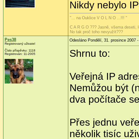
Nikdy nebylo IP
"... na Ouklice V O L N O ...!!! "
C A R G O ??? Jasně, všema deseti, lo
No tak proč toho nevyužít???
Pes38
Odesláno Pondělí, 31. prosince 2007 -
Registrovaný uživatel
Shrnu to:
Číslo příspěvku: 1118
Registrován: 11-2005
Veřejná IP adre
Nemůžou být (na
dva počítače se
Přes jednu veře
několik tisíc už