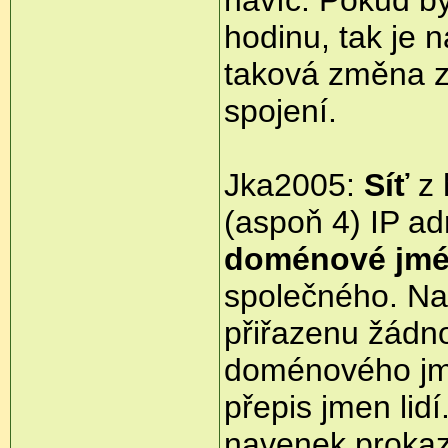
navíc. Pokud b
hodinu, tak je 
taková změna 
spojení.
Jka2005:
Síť
z 
(aspoň 4) IP ad
doménové jm
společného. N
přiřazenu žádno
doménového jmé
přepis jmen lid
navenek prokazu