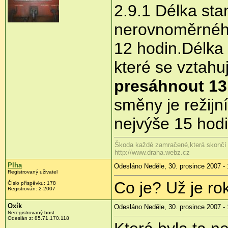
2.9.1 Délka st
nerovnoměrného
12 hodin.Délka
které se vztah
presáhnout 13
směny je režijn
nejvýše 15 hodi
Škoda každé zamračené,která skončí 
http://www.draha.webz.cz
Plha
Odesláno Neděle, 30. prosince 2007 - 
Registrovaný uživatel
Co je? Už je ro
Číslo příspěvku: 178
Registrován: 2-2007
Oxík
Odesláno Neděle, 30. prosince 2007 - 
Neregistrovaný host
Odeslán z: 85.71.170.118