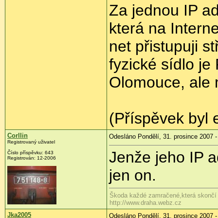
Za jednou IP ad
která na Intern
net přistupuji s
fyzické sídlo je
Olomouce, ale 
(Příspěvek byl 
Corllin
Odesláno Pondělí, 31. prosince 2007 -
Registrovaný uživatel
Jenže jeho IP a
Číslo příspěvku: 643
Registrován: 12-2006
jen on.
Škoda každé zamračené,která skončí 
http://www.draha.webz.cz
Jka2005
Odesláno Pondělí, 31. prosince 2007 -