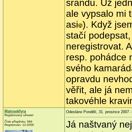
srandu. Už jedn
ale vypsalo mi 
asi
). Když jse
stačí podepsat,
neregistrovat. A
resp. pohádce 
svého kamaráda
opravdu nevhod
věřit, ale já 
takovéhle kravi
Matysekfyra
Odesláno Pondělí, 31. prosince 2007 -
Registrovaný uživatel
Já naštvaný nej
Číslo příspěvku: 684
Registrován: 12-2006