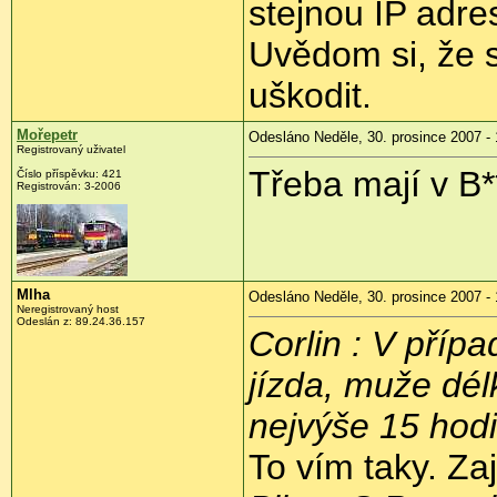
stejnou IP adre
Uvědom si, že 
uškodit.
Mořepetr
Odesláno Neděle, 30. prosince 2007 - 
Registrovaný uživatel
Třeba mají v B*
Číslo příspěvku: 421
Registrován: 3-2006
Mlha
Odesláno Neděle, 30. prosince 2007 - 
Neregistrovaný host
Odeslán z: 89.24.36.157
Corlin : V přípa
jízda, muže dél
nejvýše 15 hodi
To vím taky. Za