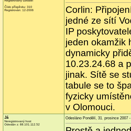
Registrovaný uživatel
Corlin: Připoje
Číslo příspěvku: 310
Registrován: 12-2006
jedné ze sítí 
IP poskytovatel
jeden okamžik 
dynamicky přidě
10.23.24.68 a p
jinak. Sítě se s
tabule se to šp
fyzicky umístě
v Olomouci.
Já
Odesláno Pondělí, 31. prosince 2007 -
Neregistrovaný host
Odeslán z: 88.101.112.52
Prostě a jednod