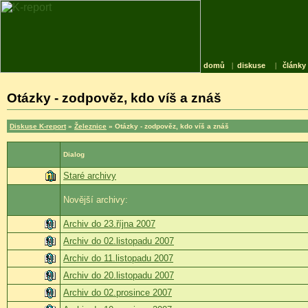
domů
|
diskuse
|
články
Otázky - zodpověz, kdo víš a znáš
Diskuse K-report
»
Železnice
» Otázky - zodpověz, kdo víš a znáš
Dialog
Staré archivy
Novější archivy:
Archiv do 23.října 2007
Archiv do 02.listopadu 2007
Archiv do 11.listopadu 2007
Archiv do 20.listopadu 2007
Archiv do 02.prosince 2007