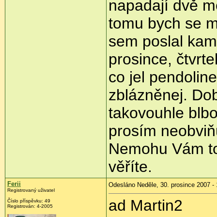
napadají dvě mo
tomu bych se mo
sem poslal kam
prosince, čtvrt
co jel pendolin
zblázněnej. Do
takovouhle blbo
prosím neobviň
Nemohu Vám to 
věříte.
Ferii
Odesláno Neděle, 30. prosince 2007 - 
Registrovaný uživatel
ad Martin2
Číslo příspěvku: 49
Registrován: 4-2005