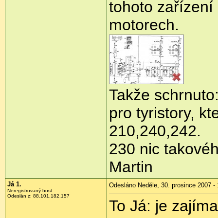
tohoto zařízení
motorech.
Takže schrnuto:
pro tyristory, kt
210,240,242.
230 nic takové
Martin
Já 1.
Odesláno Neděle, 30. prosince 2007 - 
Neregistrovaný host
Odeslán z: 88.101.182.157
To Já: je zajím