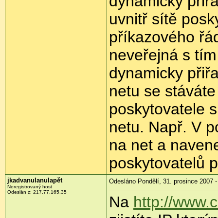
dynamicky přiřa
uvnitř sítě posky
příkazového řád
neveřejná s tím
dynamicky přiřa
netu se stáváte
poskytovatele s
netu. Např. V p
na net a navene
poskytovatelů p
jkadvanulanulapět
Odesláno Pondělí, 31. prosince 2007 -
Neregistrovaný host
Odeslán z: 217.77.165.35
Na
http://www.c