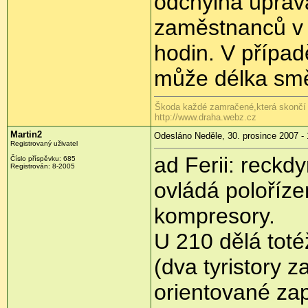
odchylná úprav
zaměstnanců v 
hodin. V případě
může délka smě
Škoda každé zamračené,která skončí 
http://www.draha.webz.cz
Martin2
Odesláno Neděle, 30. prosince 2007 - 
Registrovaný uživatel
ad Ferii: reckd
Číslo příspěvku: 685
Registrován: 8-2005
ovládá poloříze
kompresory.
U 210 dělá toté
(dva tyristory 
orientované zap