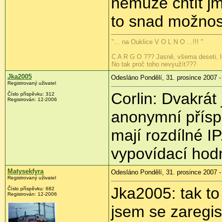
nemůže chtít jm
to snad možnos
"... na Ouklice V O L N O ...!!! "
C A R G O ??? Jasně, všema deseti, lo
No tak proč toho nevyužít???
Jka2005
Odesláno Pondělí, 31. prosince 2007 -
Registrovaný uživatel
Corlin: Dvakrát 
Číslo příspěvku: 312
Registrován: 12-2006
anonymní přísp
mají rozdílné 
vypovídací hod
Matysekfyra
Odesláno Pondělí, 31. prosince 2007 -
Registrovaný uživatel
Jka2005: tak to
Číslo příspěvku: 682
Registrován: 12-2006
jsem se zaregis