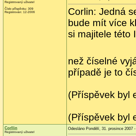
Registrovaný uživatel
Corlin: Jedná se
Číslo příspěvku: 309
Registrován: 12-2006
bude mít více k
si majitele této 
než číselné vy
případě je to č
(Příspěvek byl 
(Příspěvek byl 
Corllin
Odesláno Pondělí, 31. prosince 2007 -
Registrovaný uživatel