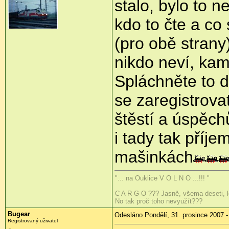
stalo, bylo to 
kdo to čte a co
(pro obě strany)
nikdo neví, kam
Spláchněte to
se zaregistrovat
štěstí a úspěch
i tady tak příje
mašinkách
"... na Ouklice V O L N O ...!!! "
C A R G O ??? Jasně, všema deseti, lo
No tak proč toho nevyužít???
Bugear
Odesláno Pondělí, 31. prosince 2007 -
Registrovaný uživatel