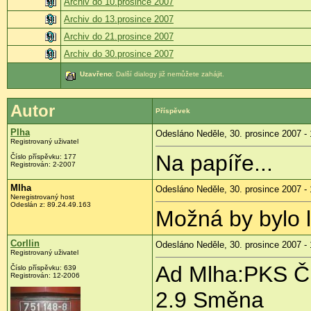
Archiv do 10.prosince 2007
Archiv do 13.prosince 2007
Archiv do 21.prosince 2007
Archiv do 30.prosince 2007
Uzavřeno
: Další dialogy již nemůžete zahájit.
Autor
Příspěvek
Plha
Odesláno Neděle, 30. prosince 2007 - 
Registrovaný uživatel
Na papíře...
Číslo příspěvku: 177
Registrován: 2-2007
Mlha
Odesláno Neděle, 30. prosince 2007 - 
Neregistrovaný host
Odeslán z: 89.24.49.163
Možná by bylo l
Corllin
Odesláno Neděle, 30. prosince 2007 - 
Registrovaný uživatel
Ad Mlha:PKS ČD
Číslo příspěvku: 639
Registrován: 12-2006
2.9 Směna