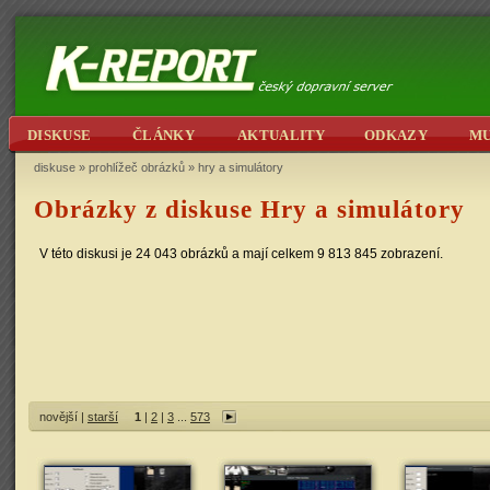
DISKUSE
ČLÁNKY
AKTUALITY
ODKAZY
M
diskuse
»
prohlížeč obrázků
»
hry a simulátory
Obrázky z diskuse Hry a simulátory
V této diskusi je 24 043 obrázků a mají celkem 9 813 845 zobrazení.
novější |
starší
1
|
2
|
3
...
573