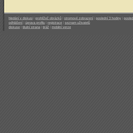
hledání v diskusi
|
prohlížeč obrázků
|
stromové zobrazení
|
poslední 3 hodiny
|
posled
odhlášení
|
úprava profilu
|
registrace
|
seznam uživatelů
diskuse
|
titulní strana
|
tiráž
|
mobilní verze