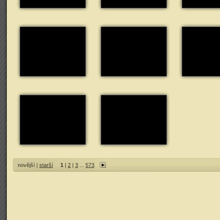
novější |
starší
1
|
2
|
3
...
573