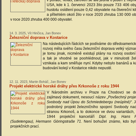
v pořadí, Texas, zároveň se ale jedná o jeden z nejm
USA, kde k 1. červenci 2023 žilo pouze 733 406 ob
hustotu osídlení pouze 0,42 obyvatele na čtvereční ki
a přilehlém okolí žilo v roce 2020 zhruba 130 000 o
v roce 2020 zhruba 400 000 obyvatel.
14. 3. 2025, Vít Hinčica, Jan Bonev
Železniční doprava v Kostarice
Na následujících řádcích se podíváme do středoamerické 
rozvoj měla svého času železniční doprava velký význ
je tomu jinak, nicméně existují plány na rozvoj osobní
a tak je vhodné se poohlédnout, jak v minulosti že
vznikala a kam směřuje nyní. Kdyby nebylo banánů a ká
budování kolejí v Kostarice nikdo nepustil.
12. 11. 2023, Martin Boháč, Jan Bonev
Projekt elektrické horské dráhy přes Krkonoše z roku 1944
V Národním archivu v Praze na Chodovci se d
zajímavý dokument, nesoucí název
„Povšechný projek
Svobody nad Úpou do Schmiedebergu (neúplné)“
. 
podrobný projekt železničního spojení Svobody na
stranou Krkonoš, a to dokonce ve dvou variantách,
1944 projekční kanceláří
Dipl. Ing. Hans P
(Sudetengau), Hermann Göringstraße 71
. Není bohužel známo, kdo byl
projekčních prací.