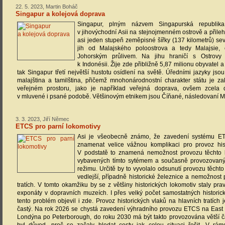
22. 5. 2023, Martin Boháč
Singapur a kolejová doprava
Singapur, plným názvem Singapurská republika
v jihovýchodní Asii na stejnojmenném ostrově a přileh
asi jeden stupeň zeměpisné šířky (137 kilometrů) se
jih od Malajského poloostrova a tedy Malajsie,
Johorským průlivem. Na jihu hraničí s Ostrovy 
k Indonésii. Žije zde přibližně 5,87 milionu obyvatel 
tak Singapur třetí největší hustotu osídlení na světě. Úředními jazyky jsou 
malajština a tamilština, přičemž mnohonárodnostní charakter státu je za
veřejném prostoru, jako je například veřejná doprava, ovšem zcela d
v mluvené i psané podobě. Většinovým etnikem jsou Číňané, následovaní Mal
3. 3. 2023, Jiří Němec
ETCS pro parní lokomotivy
Asi je všeobecně známo, že zavedení systému E
znamenat velice vážnou komplikaci pro provoz hist
V podstatě to znamená nemožnost provozu těchto l
vybavených tímto sytémem a současně provozovanýc
režimu. Určitě by to vyvolalo odsunutí provozu těcht
vedlejší, případně historické železnice a nemožnost
tratích. V tomto okamžiku by se z většiny historických lokomotiv staly pr
exponáty v dopravních muzeích. I přes velký počet samostatných historický
tento problém objevil i zde. Provoz historických vlaků na hlavních tratích 
častý. Na rok 2026 se chystá zavedení výhradního provozu ETCS na East
Londýna po Peterborough, do roku 2030 má být takto provozována větší čás