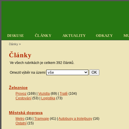
DISKUSE
ČLÁNKY
AKTUALITY
ODKAZY
M
články
»
Články
Ve všech rubrikách je celkem 392 článků.
Omezit výběr na území
Železnice
Provoz
(169) |
Vozidla
(69) |
Tratě
(104)
Cestování
(53) |
Logistika
(73)
Městská doprava
Metro
(18) |
Tramvaje
(41) |
Autobusy a trolejbusy
(16)
Ostatní
(15)