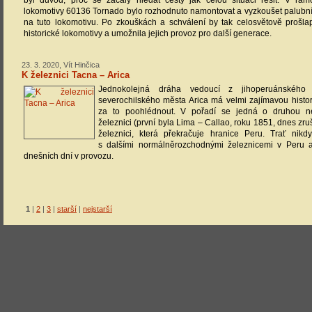
byl důvod, proč se začaly hledat cesty jak celou situaci řešit. V rám
lokomotivy 60136 Tornado bylo rozhodnuto namontovat a vyzkoušet palubn
na tuto lokomotivu. Po zkouškách a schválení by tak celosvětově prošlap
historické lokomotivy a umožnila jejich provoz pro další generace.
23. 3. 2020, Vít Hinčica
K železnici Tacna – Arica
Jednokolejná dráha vedoucí z jihoperuánskéh
severochilského města Arica má velmi zajímavou historii
za to poohlédnout. V pořadí se jedná o druhou ne
železnici (první byla Lima – Callao, roku 1851, dnes zru
železnici, která překračuje hranice Peru. Trať nik
s dalšími normálněrozchodnými železnicemi v Peru a
dnešních dní v provozu.
1
|
2
|
3
|
starší
|
nejstarší