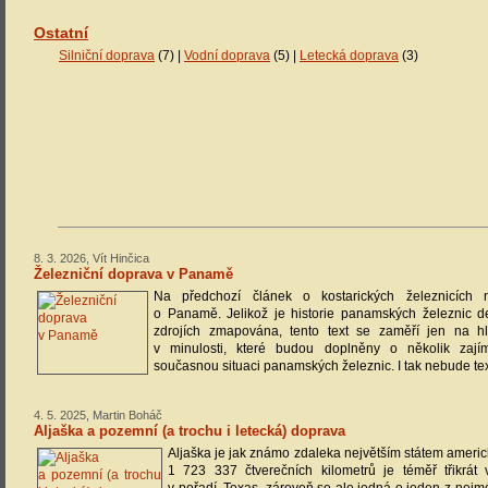
Ostatní
Silniční doprava
(7) |
Vodní doprava
(5) |
Letecká doprava
(3)
8. 3. 2026, Vít Hinčica
Železniční doprava v Panamě
Na předchozí článek o kostarických železnicích
o Panamě. Jelikož je historie panamských železnic de
zdrojích zmapována, tento text se zaměří jen na hl
v minulosti, které budou doplněny o několik zají
současnou situaci panamských železnic. I tak nebude text 
4. 5. 2025, Martin Boháč
Aljaška a pozemní (a trochu i letecká) doprava
Aljaška je jak známo zdaleka největším státem americ
1 723 337 čtverečních kilometrů je téměř třikrát v