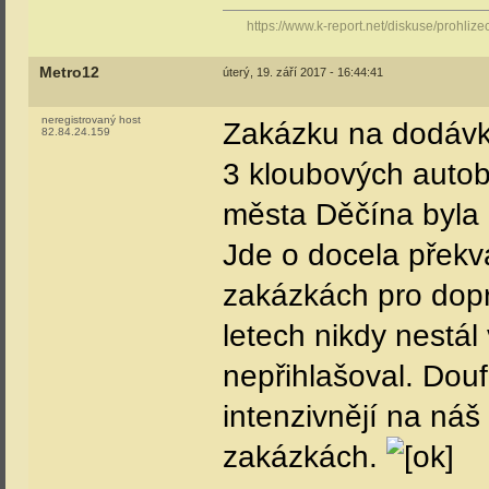
https://www.k-report.net/diskuse/prohliz
Metro12
úterý, 19. září 2017 - 16:44:41
neregistrovaný host
Zakázku na dodávk
82.84.24.159
3 kloubových auto
města Děčína byla
Jde o docela překv
zakázkách pro dop
letech nikdy nestá
nepřihlašoval. Dou
intenzivnějí na náš
zakázkách.