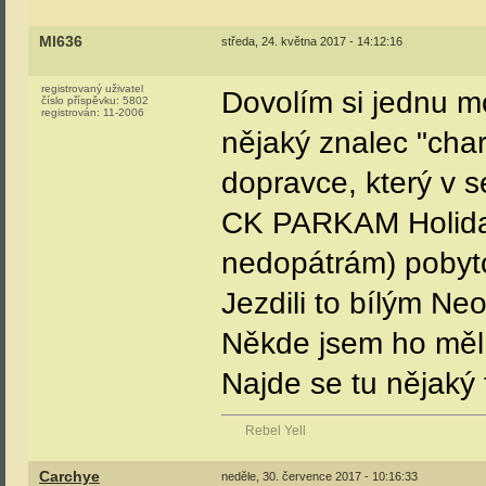
Ml636
středa, 24. května 2017 - 14:12:16
registrovaný uživatel
Dovolím si jednu mo
číslo příspěvku:
5802
registrován:
11-2006
nějaký znalec "cha
dopravce, který v s
CK PARKAM Holiday
nedopátrám) pobyto
Jezdili to bílým N
Někde jsem ho měl 
Najde se tu nějaký
Rebel Yell
Carchye
neděle, 30. července 2017 - 10:16:33