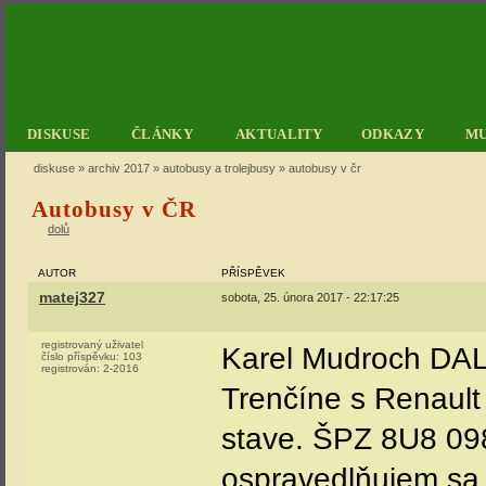
DISKUSE
ČLÁNKY
AKTUALITY
ODKAZY
M
diskuse
»
archiv 2017
»
autobusy a trolejbusy
» autobusy v čr
Autobusy v ČR
dolů
AUTOR
PŘÍSPĚVEK
matej327
sobota, 25. února 2017 - 22:17:25
registrovaný uživatel
Karel Mudroch DAL
číslo příspěvku:
103
registrován:
2-2016
Trenčíne s Renault
stave. ŠPZ 8U8 098
ospravedlňujem sa