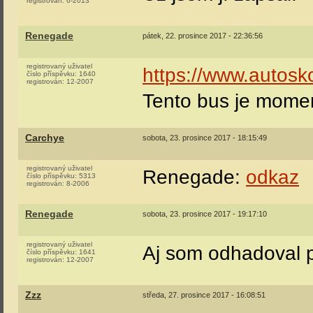
registrován:
6-2013
Renegade
pátek, 22. prosince 2017 - 22:36:56
registrovaný uživatel
https://www.autosk
číslo příspěvku:
1640
registrován:
12-2007
Tento bus je moment
Carchye
sobota, 23. prosince 2017 - 18:15:49
registrovaný uživatel
Renegade:
odkaz
číslo příspěvku:
5313
registrován:
8-2006
Renegade
sobota, 23. prosince 2017 - 19:17:10
registrovaný uživatel
Aj som odhadoval p
číslo příspěvku:
1641
registrován:
12-2007
Zzz
středa, 27. prosince 2017 - 16:08:51