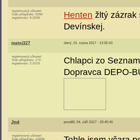
registrovaný uživatel
Henten
žltý zázrak 
číslo příspěvku:
5290
registrován:
8-2006
Devínskej.
matej327
úterý, 01. srpna 2017 - 13:05:43
registrovaný uživatel
Chlapci zo Seznam
číslo příspěvku:
172
registrován:
2-2016
Dopravca DEPO-BUS
Jnd
pondělí, 04. září 2017 - 20:45:40
registrovaný uživatel
Tohle jsem včara po
číslo příspěvku:
10958