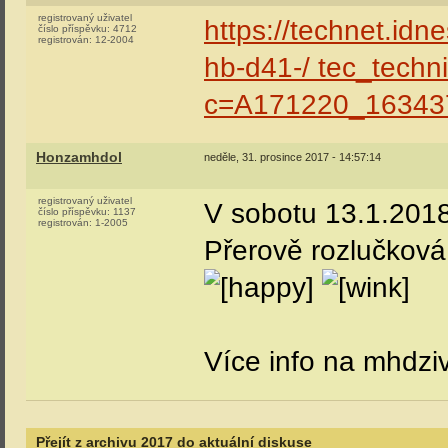
registrovaný uživatel
https://technet.idn
číslo příspěvku:
4712
registrován:
12-2004
hb-d41-/ tec_techn
c=A171220_163437
Honzamhdol
neděle, 31. prosince 2017 - 14:57:14
registrovaný uživatel
V sobotu 13.1.201
číslo příspěvku:
1137
registrován:
1-2005
Přerově rozlučková 
Více info na mhdzi
Přejít z archivu 2017 do aktuální diskuse