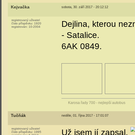
Kejvačka
sobota, 30. září 2017 - 20:12:12
registrovaný uživatel
Dejlina, kterou n
číslo příspěvku:
1920
registrován:
10-2004
- Satalice.
6AK 0849.
Karosa řady 700 - nejlepší autobus
Tučňák
neděle, 01. října 2017 - 17:01:07
registrovaný uživatel
Už jsem jí zapsal.
číslo příspěvku:
1995