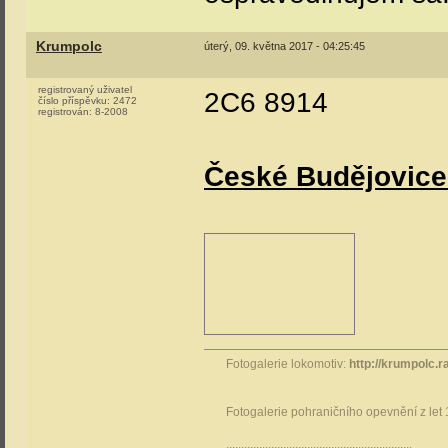
Krumpolc
úterý, 09. května 2017 - 04:25:45
registrovaný uživatel
2C6 8914
číslo příspěvku:
2472
registrován:
8-2008
České Budějovice
Fotogalerie lokomotiv:
http://krumpolc.r
Fotogalerie pohraničního opevnění z let
..............................................................