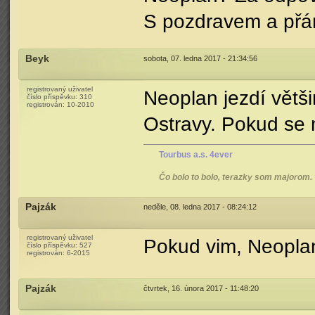
S pozdravem a přá
Beyk
sobota, 07. ledna 2017 - 21:34:56
registrovaný uživatel
Neoplan jezdí větš
číslo příspěvku:
310
registrován:
10-2010
Ostravy. Pokud se 
Tourbus a.s. 4ever
Čo bolo to bolo, terazky som majorom.
Pajzák
neděle, 08. ledna 2017 - 08:24:12
registrovaný uživatel
Pokud vim, Neoplan
číslo příspěvku:
527
registrován:
6-2015
Pajzák
čtvrtek, 16. února 2017 - 11:48:20