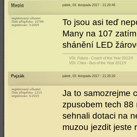
Magiq
pátek, 03. listopadu 2017 - 21:20:45
registrovaný uživatel
To jsou asi teď nep
číslo příspěvku:
10786
registrován:
3-2005
Many na 107 zatím 
shánění LED žárov
VDL Futura - Coach of the Year 2012!!!
VDL Citea - Bus of the Year 2011!!!
Pajzák
pátek, 03. listopadu 2017 - 21:25:20
registrovaný uživatel
Ja to samozrejme c
číslo příspěvku:
1213
registrován:
6-2015
zpusobem tech 88 
sehnali dotaci na 
muzou jezdit jeste r