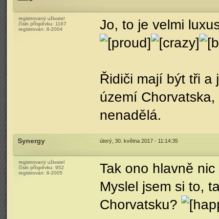
registrovaný uživatel
Jo, to je velmi lux
číslo příspěvku:
1167
registrován:
8-2004
Řidiči mají být tři
území Chorvatska, 
nenadělá.
Synergy
úterý, 30. května 2017 - 11:14:35
registrovaný uživatel
Tak ono hlavně nic
číslo příspěvku:
952
registrován:
8-2005
Myslel jsem si to, t
Chorvatsku?