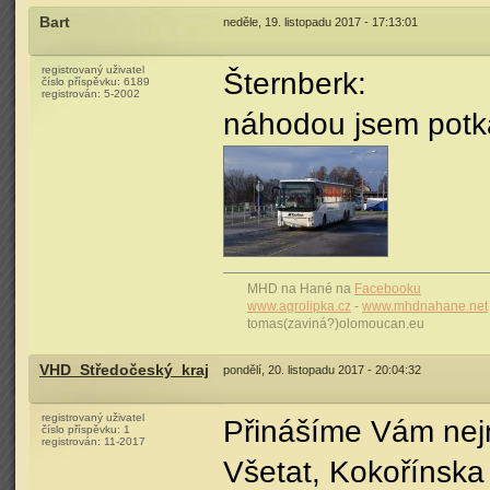
Bart
neděle, 19. listopadu 2017 - 17:13:01
registrovaný uživatel
Šternberk:
číslo příspěvku:
6189
registrován:
5-2002
náhodou jsem potka
MHD na Hané na
Facebooku
www.agrolipka.cz
-
www.mhdnahane.net
tomas(zaviná?)olomoucan.eu
VHD_Středočeský_kraj
pondělí, 20. listopadu 2017 - 20:04:32
registrovaný uživatel
Přinášíme Vám nejno
číslo příspěvku:
1
registrován:
11-2017
Všetat, Kokořínska