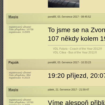
Magiq
pondělí, 03. července 2017 - 08:45:52
registrovaný uživatel
To jsme se na Zvona
číslo příspěvku:
10758
registrován:
3-2005
107 někdy kolem 1
VDL Futura - Coach of the Year 2012!!!
VDL Citea - Bus of the Year 2011!!!
Pajzák
pondělí, 03. července 2017 - 10:33:23
registrovaný uživatel
19:20 příjezd, 20:0
číslo příspěvku:
884
registrován:
6-2015
Magiq
pátek, 21. července 2017 - 21:59:47
registrovaný uživatel
Víme alespoň přibliž
číslo příspěvku:
10760
registrován:
3-2005