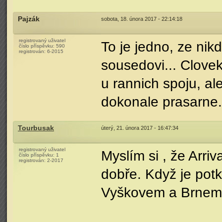
Pajzák
sobota, 18. února 2017 - 22:14:18
registrovaný uživatel
To je jedno, ze nik
číslo příspěvku:
590
registrován:
6-2015
sousedovi... Clovek
u rannich spoju, al
dokonale prasarne.
Tourbusak
úterý, 21. února 2017 - 16:47:34
registrovaný uživatel
Myslím si , že Arriv
číslo příspěvku:
1
registrován:
2-2017
dobře. Když je pot
Vyškovem a Brnem 