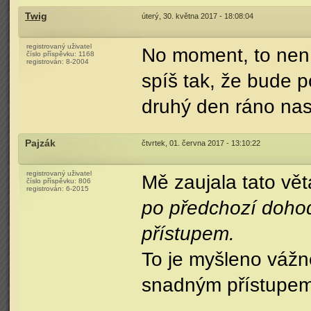
Twig
úterý, 30. května 2017 - 18:08:04
registrovaný uživatel
No moment, to není 
číslo příspěvku:
1168
registrován:
8-2004
spíš tak, že bude p
druhý den ráno nas
Pajzák
čtvrtek, 01. června 2017 - 13:10:22
registrovaný uživatel
Mě zaujala tato vě
číslo příspěvku:
806
registrován:
6-2015
po předchozí doho
přístupem.
To je myšleno vážně
snadným přístupem