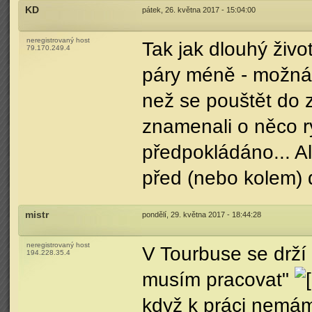
KD
pátek, 26. května 2017 - 15:04:00
neregistrovaný host
Tak jak dlouhý živ
79.170.249.4
páry méně - možná 
než se pouštět do 
znamenali o něco ry
předpokládáno... Ale
před (nebo kolem) 
mistr
pondělí, 29. května 2017 - 18:44:28
neregistrovaný host
V Tourbuse se drží
194.228.35.4
musím pracovat"
když k práci nemám 