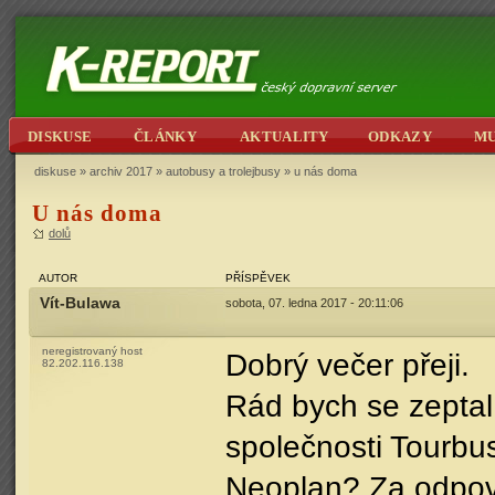
DISKUSE
ČLÁNKY
AKTUALITY
ODKAZY
M
diskuse
»
archiv 2017
»
autobusy a trolejbusy
» u nás doma
U nás doma
dolů
AUTOR
PŘÍSPĚVEK
Vít-Bulawa
sobota, 07. ledna 2017 - 20:11:06
neregistrovaný host
Dobrý večer přeji.
82.202.116.138
Rád bych se zeptal, 
společnosti Tourbu
Neoplan? Za odpov