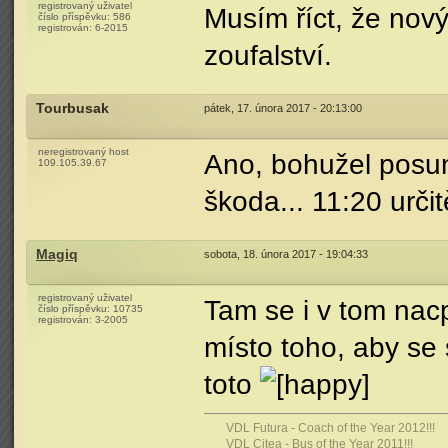
registrovaný uživatel
Musím říct, že nov
číslo příspěvku:
586
registrován:
6-2015
zoufalství.
Tourbusak
pátek, 17. února 2017 - 20:13:00
neregistrovaný host
Ano, bohužel posunu
109.105.39.67
škoda... 11:20 urč
Magiq
sobota, 18. února 2017 - 19:04:33
registrovaný uživatel
Tam se i v tom nac
číslo příspěvku:
10735
registrován:
3-2005
místo toho, aby se s
toto
VDL Futura - Coach of the Year 2012!!!
VDL Citea - Bus of the Year 2011!!!