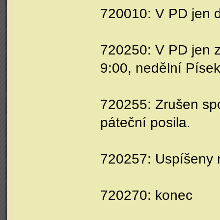
720010: V PD jen 
720250: V PD jen z
9:00, nedělní Písek
720255: Zrušen spo
páteční posila.
720257: Uspíšeny n
720270: konec