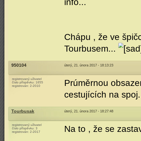
info...
Chápu , že ve špičc
Tourbusem...
950104
úterý, 21. února 2017 - 18:13:23
registrovaný uživatel
Prúměrnou obsaze
číslo příspěvku:
1655
registrován:
2-2010
cestujících na spoj
Tourbusak
úterý, 21. února 2017 - 18:27:48
registrovaný uživatel
Na to , že se zasta
číslo příspěvku:
3
registrován:
2-2017