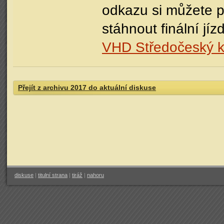
odkazu si můžete př
stáhnout finální jíz
VHD Středočeský k
Přejít z archivu 2017 do aktuální diskuse
diskuse
|
titulní strana
|
tiráž
|
nahoru