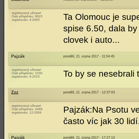
registrovaný uživatel
Ta Olomouc je super
číslo příspěvku:
8915
registrován:
4-2005
spise 6.50, dala by
clovek i auto...
Pajzák
pondělí, 21. srpna 2017 - 11:54:45
registrovaný uživatel
To by se nesebrali t
číslo příspěvku:
1030
registrován:
6-2015
Zzz
pondělí, 21. srpna 2017 - 12:37:03
registrovaný uživatel
Pajzák:Na Psotu ve
číslo příspěvku:
4468
registrován:
12-2004
často víc jak 30 lidí
Pajzák
pondělí, 21. srpna 2017 - 17:27:13