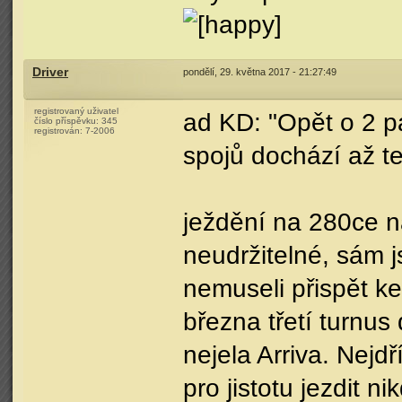
Driver
pondělí, 29. května 2017 - 21:27:49
registrovaný uživatel
ad KD: "Opět o 2 p
číslo příspěvku:
345
registrován:
7-2006
spojů dochází až t
ježdění na 280ce na
neudržitelné, sám j
nemuseli přispět ke
března třetí turnus 
nejela Arriva. Nej
pro jistotu jezdit ni