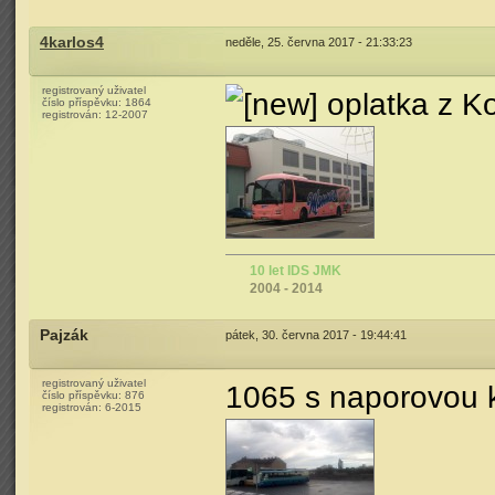
4karlos4
neděle, 25. června 2017 - 21:33:23
registrovaný uživatel
oplatka z K
číslo příspěvku:
1864
registrován:
12-2007
10 let IDS JMK
2004 - 2014
Pajzák
pátek, 30. června 2017 - 19:44:41
registrovaný uživatel
1065 s naporovou k
číslo příspěvku:
876
registrován:
6-2015