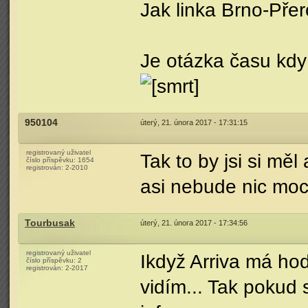
Jak linka Brno-Pře
Je otázka času kdy 
950104
úterý, 21. února 2017 - 17:31:15
registrovaný uživatel
Tak to by jsi si měl
číslo příspěvku:
1654
registrován:
2-2010
asi nebude nic mo
Tourbusak
úterý, 21. února 2017 - 17:34:56
registrovaný uživatel
Ikdyž Arriva má ho
číslo příspěvku:
2
registrován:
2-2017
vidím... Tak pokud