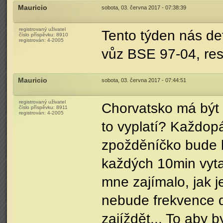
Mauricio
sobota, 03. června 2017 - 07:38:39
registrovaný uživatel
Tento týden nás def
číslo příspěvku:
8910
registrován:
4-2005
vůz BSE 97-04, resp
Mauricio
sobota, 03. června 2017 - 07:44:51
registrovaný uživatel
Chorvatsko má být t
číslo příspěvku:
8911
registrován:
4-2005
to vyplatí? Každop
zpožděníčko bude 
každých 10min vyta
mne zajímalo, jak j
nebude frekvence 
zajíždět... To aby b