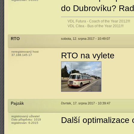
do Dubrovíku? Radi
VDL Futura - Coach of the Year 2012!!!
VDL Citea - Bus of the Year 2011!!!
RTO
sobota, 12. srpna 2017 - 10:49:07
neregistrovaný host
RTO na vylete
37.188.145.17
Pajzák
čtvrtek, 17. srpna 2017 - 10:39:47
registrovaný uživatel
Další optimalizace 
číslo příspěvku:
1019
registrován:
6-2015