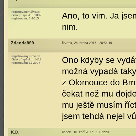
registrovaný uživatel
Ano, to vim. Ja jse
číslo příspěvku:
1032
registrován:
6-2015
nim.
Zdenda999
čtvrtek, 24. srpna 2017 - 20:54:19
registrovaný uživatel
Ono kdyby se vydáv
číslo příspěvku:
1411
registrován:
11-2007
možná vypadá taky 
z Olomouce do Brn
čekat než mu dojde 
mu ještě musím říct
jsem tehdá nejel 
K.D.
neděle, 10. září 2017 - 19:39:20