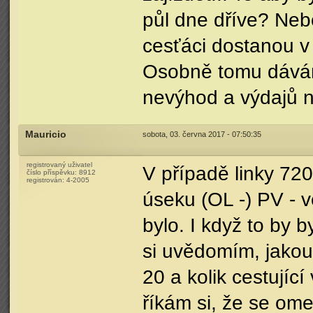
půl dne dříve? Neb
cesťáci dostanou v
Osobně tomu dávám 
nevýhod a výdajů n
Mauricio
sobota, 03. června 2017 - 07:50:35
registrovaný uživatel
V případě linky 72
číslo příspěvku:
8912
registrován:
4-2005
úseku (OL -) PV - v
bylo. I když to by 
si uvědomím, jakou
20 a kolik cestující
říkám si, že se ome