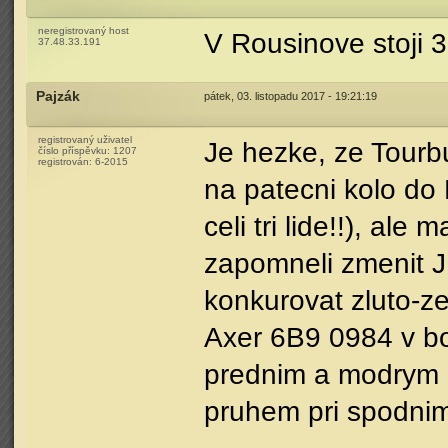
neregistrovaný host
V Rousinove stoji 
37.48.33.191
Pajzák
pátek, 03. listopadu 2017 - 19:21:19
registrovaný uživatel
Je hezke, ze Tourb
číslo příspěvku:
1207
registrován:
6-2015
na patecni kolo do
celi tri lide!!), al
zapomneli zmenit J
konkurovat zluto-z
Axer 6B9 0984 v bo
prednim a modrym 
pruhem pri spodnim