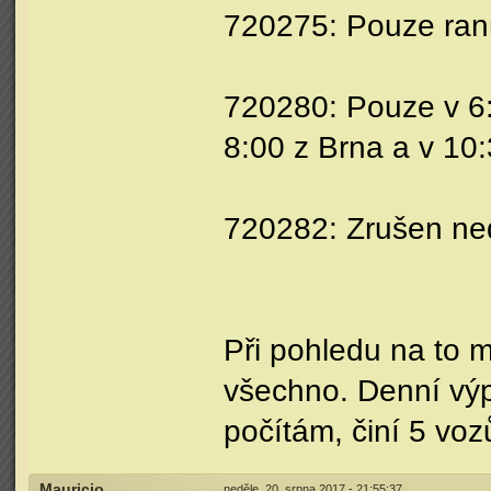
720275: Pouze rann
720280: Pouze v 6:
8:00 z Brna a v 10
720282: Zrušen ned
Při pohledu na to m
všechno. Denní výp
počítám, činí 5 voz
Mauricio
neděle, 20. srpna 2017 - 21:55:37