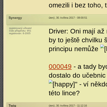
omezili i bez toho, 
Synergy
úterý, 30. května 2017 - 08:00:51
registrovaný uživatel
Driver: Oni mají až
číslo příspěvku:
951
registrován:
8-2005
by to ještě chvilku 
principu nemůže
000049
- a tady by
dostalo do učebnic 
" - ví někd
této lince?
Twig
úterý, 30. května 2017 - 11:12:16