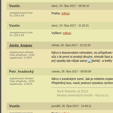
Vsetín
úterý, 24. října 2017 - 09:36:10
neregistrovaný host
Praha:
odkaz
.
91.139.6.58
Vsetín
úterý, 24. října 2017 - 11:20:21
neregistrovaný host
Vyškov:
odkaz
.
91.139.6.58
Jarda_krapas
středa, 25. října 2017 - 22:22:32
registrovaný uživatel
Něco k blanenským nehodám, viz příspěvek 
číslo příspěvku:
1330
vůz z té první si postojí dlouho, ohnuté šasi 
registrován:
5-2007
prý upadly tak nějak samy
- a trefil
Petr_hradecký
sobota, 28. října 2017 - 09:50:09
registrovaný uživatel
Něco z exotických zemí. Jak je místním zvykem
číslo příspěvku:
1026
Přeplněný bus, navíc jedoucí vysokou rychlostí
registrován:
4-2015
Na K-Reportu od 2012.
Modely amerických trucků - dcp.wz.cz
Vsetín
pondělí, 30. října 2017 - 14:46:11
neregistrovaný host