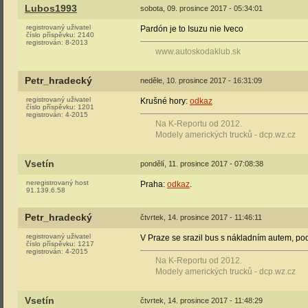
Lubos1993
sobota, 09. prosince 2017 - 05:34:01
registrovaný uživatel
Pardón je to Isuzu nie Iveco
číslo příspěvku:
2140
registrován:
8-2013
www.autoskodaklub.sk
Petr_hradecký
neděle, 10. prosince 2017 - 16:31:09
registrovaný uživatel
Krušné hory:
odkaz
číslo příspěvku:
1201
registrován:
4-2015
Na K-Reportu od 2012.
Modely amerických trucků - dcp.wz.cz
Vsetín
pondělí, 11. prosince 2017 - 07:08:38
neregistrovaný host
Praha:
odkaz
.
91.139.6.58
Petr_hradecký
čtvrtek, 14. prosince 2017 - 11:46:11
registrovaný uživatel
V Praze se srazil bus s nákladním autem, po
číslo příspěvku:
1217
registrován:
4-2015
Na K-Reportu od 2012.
Modely amerických trucků - dcp.wz.cz
Vsetín
čtvrtek, 14. prosince 2017 - 11:48:29