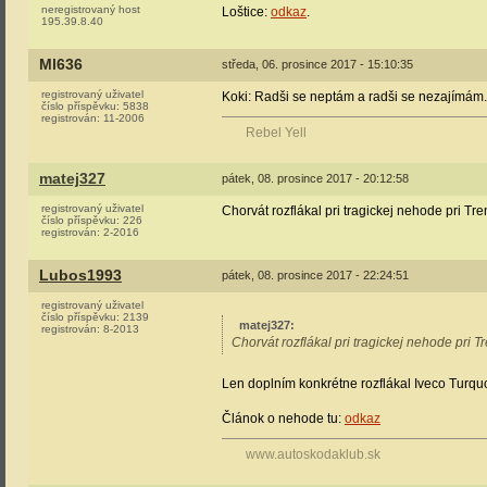
neregistrovaný host
Loštice:
odkaz
.
195.39.8.40
Ml636
středa, 06. prosince 2017 - 15:10:35
registrovaný uživatel
Koki: Radši se neptám a radši se nezajímám.
číslo příspěvku:
5838
registrován:
11-2006
Rebel Yell
matej327
pátek, 08. prosince 2017 - 20:12:58
registrovaný uživatel
Chorvát rozflákal pri tragickej nehode pri Tr
číslo příspěvku:
226
registrován:
2-2016
Lubos1993
pátek, 08. prosince 2017 - 22:24:51
registrovaný uživatel
číslo příspěvku:
2139
matej327
:
registrován:
8-2013
Chorvát rozflákal pri tragickej nehode pri T
Len doplním konkrétne rozflákal Iveco Turq
Článok o nehode tu:
odkaz
www.autoskodaklub.sk