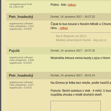
neregistrovaný host
Praha - foto:
odkaz
.
91.139.6.58
Petr_hradecký
čtvrtek, 14. prosince 2017 - 16:27:22
registrovaný uživatel
Čípak to bus boural v Novém Městě u Chlumce
číslo příspěvku:
1222
ránu...
odkaz
registrován:
4-2015
Na K-Reportu od 2012.
Modely amerických trucků - dcp.wz.cz
Pajzák
čtvrtek, 14. prosince 2017 - 19:37:25
registrovaný uživatel
Modrobila Intoura nema kazdy Lojza z Horni L
číslo příspěvku:
1329
registrován:
6-2015
Petr_hradecký
čtvrtek, 14. prosince 2017 - 19:41:14
registrovaný uživatel
Na iDnesu je fotka bez retuše, podle hasičů pr
číslo příspěvku:
1227
registrován:
4-2015
Francie: školní autobus x vlak - 4 mrtví. U b
rozpůlila zhruba v místě druhých dveří.