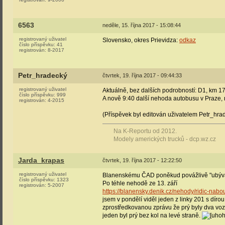
6563
neděle, 15. října 2017 - 15:08:44
registrovaný uživatel
Slovensko, okres Prievidza:
odkaz
číslo příspěvku:
41
registrován:
8-2017
Petr_hradecký
čtvrtek, 19. října 2017 - 09:44:33
registrovaný uživatel
Aktuálně, bez dalších podrobností: D1, km 1
číslo příspěvku:
999
A nově 9:40 další nehoda autobusu v Praze, 
registrován:
4-2015
(Příspěvek byl editován uživatelem Petr_hra
Na K-Reportu od 2012.
Modely amerických trucků - dcp.wz.cz
Jarda_krapas
čtvrtek, 19. října 2017 - 12:22:50
registrovaný uživatel
Blanenskému ČAD poněkud povážlivě "ubýva
číslo příspěvku:
1323
Po téhle nehodě ze 13. září
registrován:
5-2007
https://blanensky.denik.cz/nehody/ridic-na
jsem v pondělí viděl jeden z linky 201 s dí
zprostředkovanou zprávu že prý byly dva voz
jeden byl prý bez kol na levé straně.