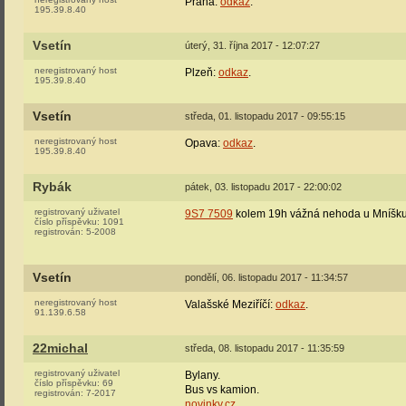
Praha:
odkaz
.
195.39.8.40
Vsetín
úterý, 31. října 2017 - 12:07:27
neregistrovaný host
Plzeň:
odkaz
.
195.39.8.40
Vsetín
středa, 01. listopadu 2017 - 09:55:15
neregistrovaný host
Opava:
odkaz
.
195.39.8.40
Rybák
pátek, 03. listopadu 2017 - 22:00:02
registrovaný uživatel
9S7 7509
kolem 19h vážná nehoda u Mníšku
číslo příspěvku:
1091
registrován:
5-2008
Vsetín
pondělí, 06. listopadu 2017 - 11:34:57
neregistrovaný host
Valašské Meziříčí:
odkaz
.
91.139.6.58
22michal
středa, 08. listopadu 2017 - 11:35:59
registrovaný uživatel
Bylany.
číslo příspěvku:
69
Bus vs kamion.
registrován:
7-2017
novinky.cz