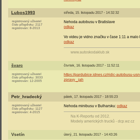
Lubos1993
středa, 15. listopadu 2017 - 14:32:32
registrovaný uživatel
Nehoda autobusu v Bratislave
číslo příspěvku:
2117
odkaz
registrován:
8-2013
Vo videu je vidno značku v čase 1:11 a malo b
odkaz
www.autoskodaklub.sk
švarc
čtvrtek, 16. listopadu 2017 - 11:52:11
registrovaný uživatel
https://pardubice.idnes.cz/ridic-autobusu-u
číslo příspěvku:
3033
zpravy _jah
registrován:
12-2005
Petr_hradecký
pátek, 17. listopadu 2017 - 18:55:23
registrovaný uživatel
Nehoda minibusu v Bulharsku:
odkaz
číslo příspěvku:
1127
registrován:
4-2015
Na K-Reportu od 2012.
Modely amerických trucků - dcp.wz.cz
Vsetín
úterý, 21. listopadu 2017 - 14:43:26