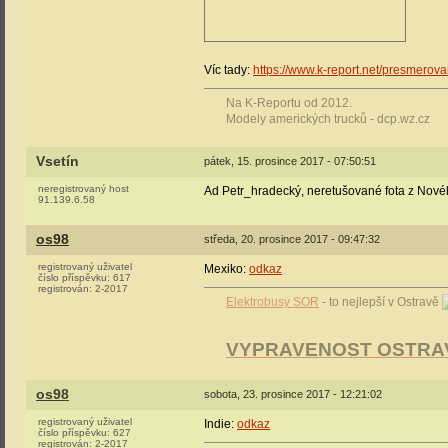
Víc tady:
https://www.k-report.net/presmero
Na K-Reportu od 2012.
Modely amerických trucků - dcp.wz.cz
Vsetín
pátek, 15. prosince 2017 - 07:50:51
neregistrovaný host
Ad Petr_hradecký, neretušované fota z Nov
91.139.6.58
os98
středa, 20. prosince 2017 - 09:47:32
registrovaný uživatel
Mexiko:
odkaz
číslo příspěvku:
617
registrován:
2-2017
Elektrobusy SOR
- to nejlepší v Ostravě
VYPRAVENOST OSTRA
os98
sobota, 23. prosince 2017 - 12:21:02
registrovaný uživatel
Indie:
odkaz
číslo příspěvku:
627
registrován:
2-2017