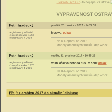
Elektrobusy SOR
- to nejlepší v Ostravě
VYPRAVENOST OSTRA
Petr_hradecký
pondělí, 25. prosince 2017 - 14:27:39
registrovaný uživatel
Moskva:
odkaz
číslo příspěvku:
1266
registrován:
4-2015
Na K-Reportu od 2012.
Modely amerických trucků - dcp.wz.cz
Petr_hradecký
neděle, 31. prosince 2017 - 10:55:23
registrovaný uživatel
Velmi ošklivá nehoda busu v Keni:
odkaz
číslo příspěvku:
1275
registrován:
4-2015
Na K-Reportu od 2012.
Modely amerických trucků - dcp.wz.cz
Přejít z archivu 2017 do aktuální diskuse