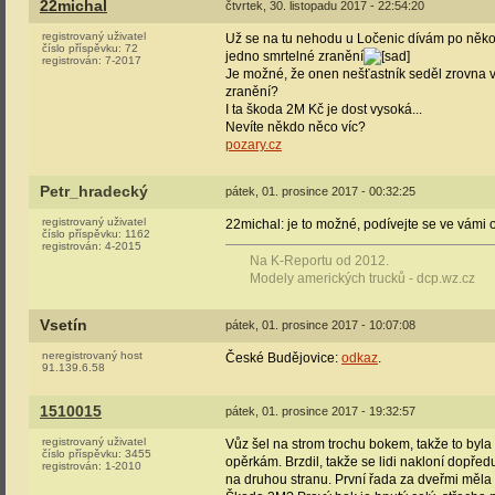
22michal
čtvrtek, 30. listopadu 2017 - 22:54:20
registrovaný uživatel
Už se na tu nehodu u Ločenic dívám po někol
číslo příspěvku:
72
jedno smrtelné zranění
registrován:
7-2017
Je možné, že onen nešťastník seděl zrovna v 
zranění?
I ta škoda 2M Kč je dost vysoká...
Nevíte někdo něco víc?
pozary.cz
Petr_hradecký
pátek, 01. prosince 2017 - 00:32:25
registrovaný uživatel
22michal: je to možné, podívejte se ve vámi
číslo příspěvku:
1162
registrován:
4-2015
Na K-Reportu od 2012.
Modely amerických trucků - dcp.wz.cz
Vsetín
pátek, 01. prosince 2017 - 10:07:08
neregistrovaný host
České Budějovice:
odkaz
.
91.139.6.58
1510015
pátek, 01. prosince 2017 - 19:32:57
registrovaný uživatel
Vůz šel na strom trochu bokem, takže to byla
číslo příspěvku:
3455
opěrkám. Brzdil, takže se lidi nakloní dopřed
registrován:
1-2010
na druhou stranu. První řada za dveřmi měla 