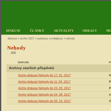
DISKUSE
ČLÁNKY
AKTUALITY
ODKAZY
M
diskuse
»
archiv 2017
»
autobusy a trolejbusy
» nehody
Nehody
dolů
DISKUSE
P
Archivy starších příspěvků
Archiv diskuse Nehody do 17. 01. 2017
H
Archiv diskuse Nehody do 11. 04. 2017
P
Archiv diskuse Nehody do 23. 05. 2017
P
Archiv diskuse Nehody do 04. 08. 2017
o
Archiv diskuse Nehody do 05. 10. 2017
V