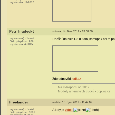
registrován:
11-2013
Petr_hradecký
sobota, 14. října 2017 - 15:38:50
registrovaný uživatel
Dnešní dálnice D8 u Zdib, komupak asi to pa
číslo příspěvku:
986
registrován:
4-2015
Zde odpověď:
odkaz
Na K-Reportu od 2012.
Modely amerických trucků - dcp.wz.cz
Freelander
neděle, 15. října 2017 - 11:47:02
registrovaný uživatel
A tady je
video
číslo příspěvku:
5839
registrován:
9-2006