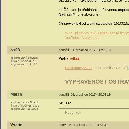
Škoda 2M? Pravý bok je hnutý celý, střecha 
ad ČB - tam je přebíhání na červenou naprosto
Nádražní? To je zbytečné).
(Příspěvek byl editován uživatelem 1510015.
Web - přehledy laků a dislokace některý
YouTube - VlakyLesan
os98
pondělí, 04. prosince 2017 - 17:29:18
registrovaný uživatel
Praha:
odkaz
číslo příspěvku:
571
registrován:
2-2017
Elektrobusy SOR
- to nejlepší v Ostravě
VYPRAVENOST OSTRA
Ml636
pondělí, 04. prosince 2017 - 20:32:19
registrovaný uživatel
Skuuu?
číslo příspěvku:
5837
registrován:
11-2006
Rebel Yell
Vsetín
úterý, 05. prosince 2017 - 09:31:31