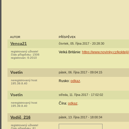
AUTOR
PŘÍSPĚVEK
Venca21
čtvrtek, 05. října 2017 - 20:28:30
registrovaný uživatel
Velká Británie:
https://www.novinky.cz/koktej
číslo příspěvku:
1506
registrován:
6-2010
Vsetín
pátek, 06. října 2017 - 09:04:15
neregistrovaný host
Rusko:
odkaz
.
195.39.8.40
Vsetín
středa, 11. října 2017 - 17:02:02
neregistrovaný host
Čína:
odkaz
.
195.39.8.40
Vodič_216
pátek, 13. října 2017 - 18:00:34
registrovaný uživatel
číslo příspěvku:
81