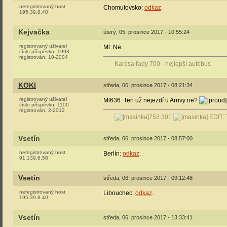
neregistrovaný host
Chomutovsko:
odkaz
.
195.39.8.40
Kejvačka
úterý, 05. prosince 2017 - 10:55:24
registrovaný uživatel
Ml: Ne.
číslo příspěvku:
1993
registrován:
10-2004
Karosa řady 700 - nejlepší autobus
KOKI
středa, 06. prosince 2017 - 08:21:34
registrovaný uživatel
Ml636: Ten už nejezdí u Arrivy ne?
číslo příspěvku:
1100
registrován:
2-2012
753 301
EDIT: 
Vsetín
středa, 06. prosince 2017 - 08:57:00
neregistrovaný host
Berlín:
odkaz
.
91.139.6.58
Vsetín
středa, 06. prosince 2017 - 09:12:48
neregistrovaný host
Libouchec:
odkaz
.
195.39.8.40
Vsetín
středa, 06. prosince 2017 - 13:33:41