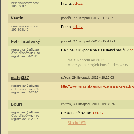
neregistrovaný host
Praha:
odkaz
.
195.39.8.40
Vsetín
pondělí, 27. listopadu 2017 - 11:30:21
neregistrovaný host
Praha:
odkaz
.
195.39.8.40
Petr_hradecký
pondělí, 27. listopadu 2017 - 19:48:21
registrovaný uživatel
Dálnice D10 (porucha s asistencí hasičů):
od
číslo příspěvku:
1151
registrován:
4-2015
Na K-Reportu od 2012.
Modely amerických trucků - dcp.wz.cz
matej327
středa, 29. listopadu 2017 - 19:25:03
registrovaný uživatel
http://www.teraz.sk/regiony/zemianske-sady-
číslo příspěvku:
225
registrován:
2-2016
Bouri
čtvrtek, 30. listopadu 2017 - 09:38:26
registrovaný uživatel
Českobudějovicko:
Odkaz
číslo příspěvku:
446
registrován:
8-2007
Škoda 18Tr