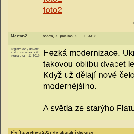
foto2
Martan2
sobota, 02. prosince 2017 - 12:33:33
registrovaný uživatel
Hezká modernizace, Ukra
číslo příspěvku:
298
registrován:
11-2010
takovou oblibu dvacet 
Když už dělají nové čel
modernějšího.
A světla ze starýho Fia
Přejít z archivu 2017 do aktuální diskuse