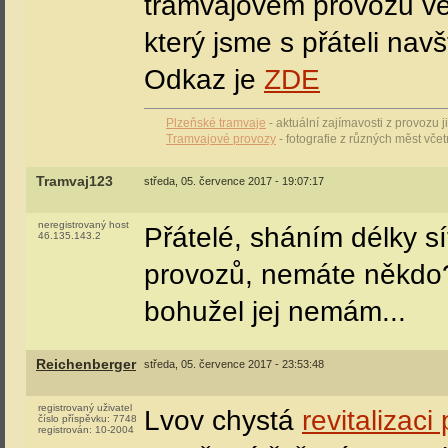
tramvajovém provozu ve
který jsme s přáteli navšt
Odkaz je
ZDE
Plzeňské tramvaje
- aktuální zajímavosti z provozu 
Tramvajové provozy
- fotografie z různých měst vče
Tramvaj123
středa, 05. července 2017 - 19:07:17
neregistrovaný host
Přátelé, sháním délky sí
46.135.143.2
provozů, nemáte někdo? 
bohužel jej nemám...
Reichenberger
středa, 05. července 2017 - 23:53:48
registrovaný uživatel
Lvov chystá
revitalizaci
číslo příspěvku:
7748
registrován:
10-2004