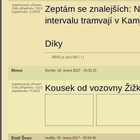
registrovaný uživatel
Zeptám se znalejších: 
číslo příspěvku:
5113
registrován:
2-2005
intervalu tramvají v Ka
Díky
MHD je pro lidi ! ! !
Mmm
čtvrtek, 02. února 2017 - 15:31:21
registrovaný uživatel
Kousek od vozovny Žiž
číslo příspěvku:
1113
registrován:
5-2002
Emil Švec
neděle, 05. února 2017 - 09:59:45