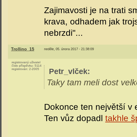
Zajimavosti je na trati 
krava, odhadem jak troj
nebrzdi"...
Trollino_15
neděle, 05. února 2017 - 21:38:09
registrovaný uživatel
číslo příspěvku:
5114
Petr_vlček
:
registrován:
2-2005
Taky tam meli dost velk
Dokonce ten největší v
Ten vůz dopadl
takhle 