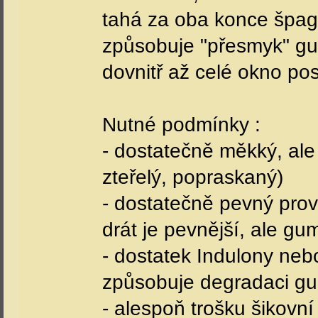
tahá za oba konce špag
způsobuje "přesmyk" gum
dovnitř až celé okno po
Nutné podmínky :
- dostatečně měkký, ale 
zteřelý, popraskaný)
- dostatečně pevný pro
drát je pevnější, ale gu
- dostatek Indulony ne
způsobuje degradaci g
- alespoň trošku šikovní l