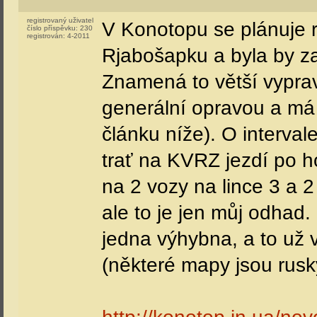
registrovaný uživatel
V Konotopu se plánuje r
číslo příspěvku:
230
registrován:
4-2011
Rjabošapku a byla by z
Znamená to větší vyprav
generální opravou a má s
článku níže). O interval
trať na KVRZ jezdí po ho
na 2 vozy na lince 3 a 2 
ale to je jen můj odhad.
jedna výhybna, a to už 
(některé mapy jsou rusky,