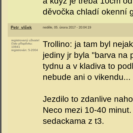
a když je třeba 10cm od n
děvočka chladí okenní
Petr_vlček
neděle, 05. února 2017 - 20:04:19
registrovaný uživatel
Trollino: ja tam byl nej
číslo příspěvku:
10841
registrován:
5-2004
jediny jr byla "barva na
tydnu a v kladiva to podl
nebude ani o vikendu...
Jezdilo to zdanlive naho
Neco mezi 10-40 minut. 
sedackama z t3.