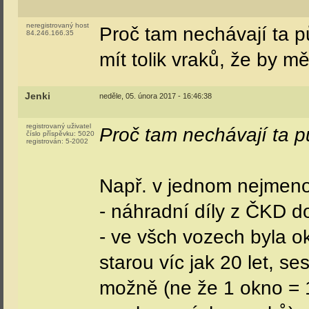
neregistrovaný host
Proč tam nechávají ta 
84.246.166.35
mít tolik vraků, že by 
Jenki
neděle, 05. února 2017 - 16:46:38
registrovaný uživatel
Proč tam nechávají ta 
číslo příspěvku:
5020
registrován:
5-2002
Např. v jednom nejmeno
- náhradní díly z ČKD do
- ve všch vozech byla 
starou víc jak 20 let, s
možně (ne že 1 okno = 