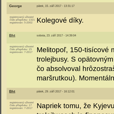
George
pátek, 15. září 2017 - 13:31:17
registrovaný uživatel
Kolegové díky.
číslo příspěvku:
1321
registrován:
5-2002
Bht
sobota, 23. září 2017 - 14:39:04
registrovaný uživatel
Melitopoľ, 150-tisícové 
číslo příspěvku:
15
registrován:
7-2017
trolejbusy. S opätovným
čo absolvoval hrôzostraš
maršrutkou). Momentálne
Bht
pátek, 29. září 2017 - 16:12:01
registrovaný uživatel
Napriek tomu, že Kyjevu
číslo příspěvku:
17
registrován:
7-2017