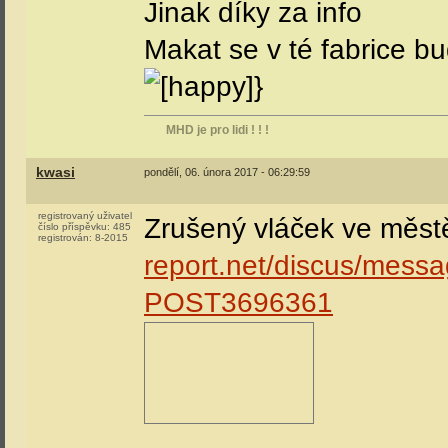
Jinak díky za info
Makat se v té fabrice bu
}
MHD je pro lidi ! ! !
kwasi
pondělí, 06. února 2017 - 06:29:59
registrovaný uživatel
Zrušený vláček ve měst
číslo příspěvku:
485
registrován:
8-2015
report.net/discus/mes
POST3696361