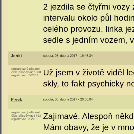
2 jezdila se čtyřmi vozy
intervalu okolo půl hodi
celého provozu, linka je
sedle s jedním vozem, v
Jenki
sobota, 08. dubna 2017 - 19:46:34
registrovaný uživatel
Už jsem v životě viděl 
číslo příspěvku:
5080
registrován:
5-2002
skly, to fakt psychicky 
Prvek
sobota, 08. dubna 2017 - 20:55:04
registrovaný uživatel
Zajímavé. Alespoň někd
číslo příspěvku:
3453
registrován:
5-2002
Mám obavy, že je v mn