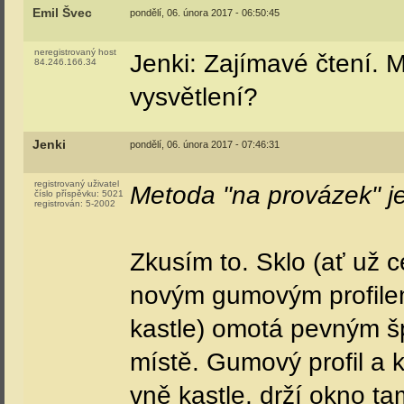
Emil Švec
pondělí, 06. února 2017 - 06:50:45
neregistrovaný host
Jenki: Zajímavé čtení. 
84.246.166.34
vysvětlení?
Jenki
pondělí, 06. února 2017 - 07:46:31
registrovaný uživatel
Metoda "na provázek" je
číslo příspěvku:
5021
registrován:
5-2002
Zkusím to. Sklo (ať už 
novým gumovým profilem
kastle) omotá pevným š
místě. Gumový profil a k
vně kastle, drží okno ta