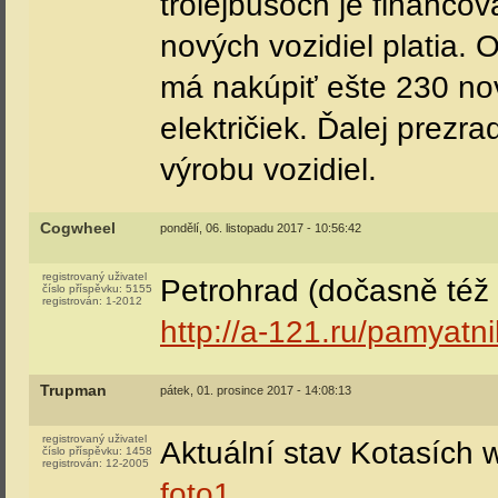
trolejbusoch je financov
nových vozidiel platia. 
má nakúpiť ešte 230 no
električiek. Ďalej prezr
výrobu vozidiel.
Cogwheel
pondělí, 06. listopadu 2017 - 10:56:42
registrovaný uživatel
Petrohrad (dočasně též 
číslo příspěvku:
5155
registrován:
1-2012
http://a-121.ru/pamyat
Trupman
pátek, 01. prosince 2017 - 14:08:13
registrovaný uživatel
Aktuální stav Kotasích
číslo příspěvku:
1458
registrován:
12-2005
foto1