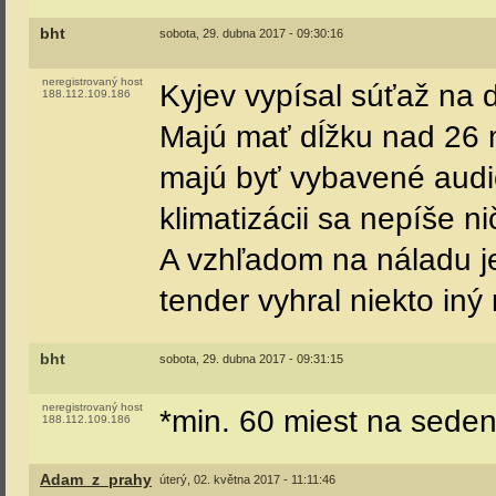
bht
sobota, 29. dubna 2017 - 09:30:16
neregistrovaný host
Kyjev vypísal súťaž na 
188.112.109.186
Majú mať dĺžku nad 26 m
majú byť vybavené aud
klimatizácii sa nepíše 
A vzhľadom na náladu j
tender vyhral niekto iný
bht
sobota, 29. dubna 2017 - 09:31:15
neregistrovaný host
*min. 60 miest na seden
188.112.109.186
Adam_z_prahy
úterý, 02. května 2017 - 11:11:46