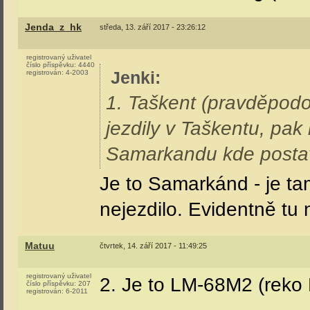
Jenda_z_hk
středa, 13. září 2017 - 23:26:12
registrovaný uživatel
číslo příspěvku:
4440
Jenki
:
registrován:
4-2003
1. Taškent (pravděpodo
jezdily v Taškentu, pak
Samarkandu kde postav
Je to Samarkánd - je t
nejezdilo. Evidentně tu 
Matuu
čtvrtek, 14. září 2017 - 11:49:25
registrovaný uživatel
2. Je to LM-68M2 (reko
číslo příspěvku:
207
registrován:
6-2011