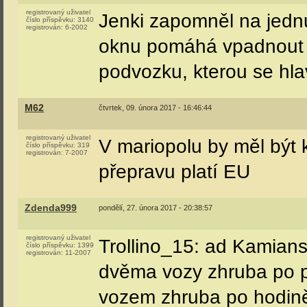
registrovaný uživatel
Jenki zapomněl na jedn
číslo příspěvku:
3140
registrován:
6-2002
oknu pomáhá vpadnout do
podvozku, kterou se hla
M62
čtvrtek, 09. února 2017 - 16:46:44
registrovaný uživatel
V mariopolu by měl být 
číslo příspěvku:
319
registrován:
7-2007
přepravu platí EU
Zdenda999
pondělí, 27. února 2017 - 20:38:57
registrovaný uživatel
Trollino_15: ad Kamiansk
číslo příspěvku:
1399
registrován:
11-2007
dvěma vozy zhruba po pů
vozem zhruba po hodině