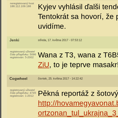
neregistrovaný host
Kyjev vyhlásil ďalši te
188.112.109.186
Tentokrát sa hovorí, že
uvidíme.
Jenki
středa, 17. května 2017 - 07:53:12
registrovaný uživatel
Wana z T3, wana z T6B5,
číslo příspěvku:
5096
registrován:
5-2002
ZiU
, to je teprve masakr
Cogwheel
čtvrtek, 25. května 2017 - 14:22:42
registrovaný uživatel
Pěkná reportáž z šotový
číslo příspěvku:
4745
registrován:
1-2012
http://hovamegyavonat
ortzonan_tul_ukrajna_