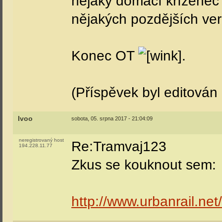
nějaký domácí kříženec
nějakých pozdějších ve
Konec OT
.
(Příspěvek byl editován
Ivoo
sobota, 05. srpna 2017 - 21:04:09
neregistrovaný host
Re:Tramvaj123
194.228.11.77
Zkus se kouknout sem:
http://www.urbanrail.net