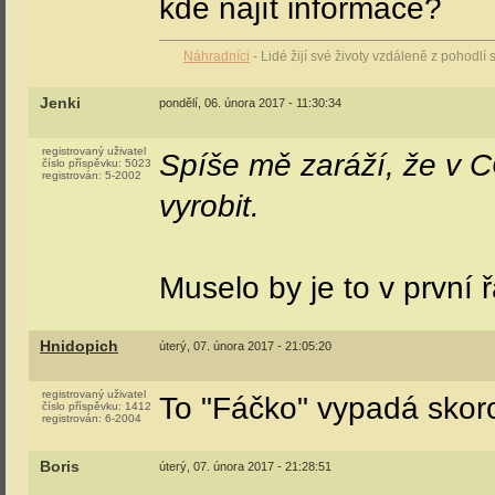
kde najít informace?
Náhradníci
- Lidé žijí své životy vzdáleně z pohodlí
Jenki
pondělí, 06. února 2017 - 11:30:34
registrovaný uživatel
Spíše mě zaráží, že v C
číslo příspěvku:
5023
registrován:
5-2002
vyrobit.
Muselo by je to v první
Hnidopich
úterý, 07. února 2017 - 21:05:20
registrovaný uživatel
To "Fáčko" vypadá skor
číslo příspěvku:
1412
registrován:
6-2004
Boris
úterý, 07. února 2017 - 21:28:51