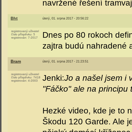
navržené řešení tramva
Bht
úterý, 01. srpna 2017 - 20:56:22
registrovaný uživatel
Dnes po 80 rokoch defini
číslo příspěvku:
5
registrován:
7-2017
zajtra budú nahradené a
Bram
úterý, 01. srpna 2017 - 21:23:51
registrovaný uživatel
Jenki:
Jo a našel jsem i 
číslo příspěvku:
7418
registrován:
4-2003
"Fáčko" ale na principu 
Hezké video, kde je to 
Škodu 120 Garde. Ale j