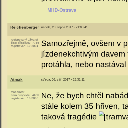
MHD-Ostrava
Reichenberger
neděle, 20. srpna 2017 - 21:03:41
registrovaný uživatel
Samozřejmě, ovšem v př
číslo příspěvku:
7755
registrován:
10-2004
jízdenekchtivým davem v
protáhla, nebo nastával
Atmák
středa, 06. září 2017 - 23:31:11
moderátor
Ne, že bych chtěl nabád
číslo příspěvku:
4660
registrován:
10-2006
stále kolem 35 hřiven, 
taková tragédie