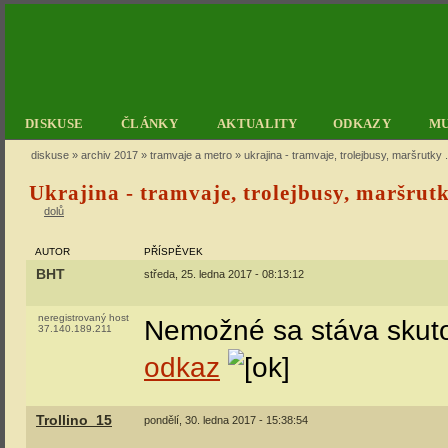
DISKUSE
ČLÁNKY
AKTUALITY
ODKAZY
M
diskuse
»
archiv 2017
»
tramvaje a metro
» ukrajina - tramvaje, trolejbusy, maršrutky .
Ukrajina - tramvaje, trolejbusy, maršrutky
dolů
AUTOR
PŘÍSPĚVEK
BHT
středa, 25. ledna 2017 - 08:13:12
neregistrovaný host
Nemožné sa stáva skuto
37.140.189.211
odkaz
Trollino_15
pondělí, 30. ledna 2017 - 15:38:54