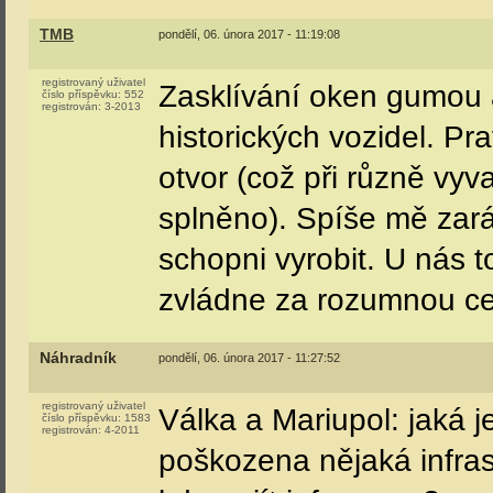
TMB
pondělí, 06. února 2017 - 11:19:08
registrovaný uživatel
Zasklívání oken gumou 
číslo příspěvku:
552
registrován:
3-2013
historických vozidel. Pr
otvor (což při různě vy
splněno). Spíše mě zará
schopni vyrobit. U nás 
zvládne za rozumnou c
Náhradník
pondělí, 06. února 2017 - 11:27:52
registrovaný uživatel
Válka a Mariupol: jaká je
číslo příspěvku:
1583
registrován:
4-2011
poškozena nějaká infras