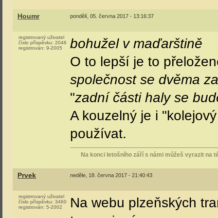
Houmr
pondělí, 05. června 2017 - 13:16:37
registrovaný uživatel
bohužel v maďarštině
číslo příspěvku:
2046
registrován:
9-2005
O to lepší je to přelože
společnost se dvěma z
"
zadní části haly se bu
A kouzelný je i "kolejový
používat.
Na konci letošního září s námi můžeš vyrazit na 
Prvek
neděle, 18. června 2017 - 21:40:43
registrovaný uživatel
Na webu plzeňských tram
číslo příspěvku:
3460
registrován:
5-2002