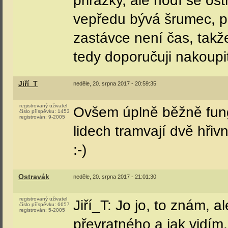
přirážky, ale hodí se ost
vepředu bývá šrumec, pr
zastávce není čas, tak
tedy doporučuji nakoupit
Jiří_T
neděle, 20. srpna 2017 - 20:59:35
registrovaný uživatel
Ovšem úplně běžně fung
číslo příspěvku:
1453
registrován:
9-2005
lidech tramvají dvě hřiv
:-)
Ostravák
neděle, 20. srpna 2017 - 21:01:30
registrovaný uživatel
Jiří_T: Jo jo, to znám, a
číslo příspěvku:
6657
registrován:
5-2005
převratného a jak vidím,