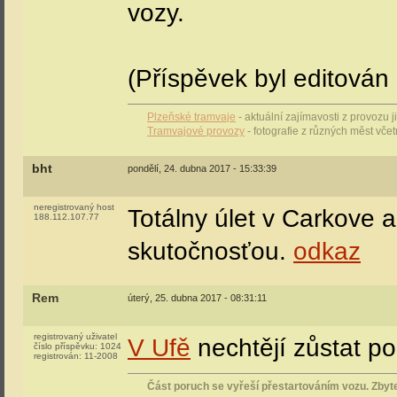
vozy.
(Příspěvek byl editován 
Plzeňské tramvaje
- aktuální zajímavosti z provozu 
Tramvajové provozy
- fotografie z různých měst vče
bht
pondělí, 24. dubna 2017 - 15:33:39
neregistrovaný host
Totálny úlet v Carkove 
188.112.107.77
skutočnosťou.
odkaz
Rem
úterý, 25. dubna 2017 - 08:31:11
registrovaný uživatel
V Ufě
nechtějí zůstat p
číslo příspěvku:
1024
registrován:
11-2008
Část poruch se vyřeší přestartováním vozu. Zbyt