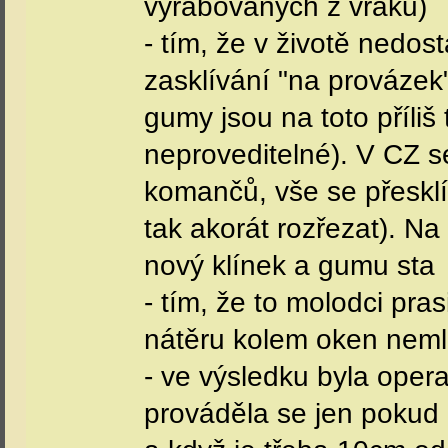
vyrabovaných z vraků)
- tím, že v životě nedos
zasklívání "na provázek
gumy jsou na toto příliš 
neproveditelné). V CZ s
komančů, vše se přesklív
tak akorát rozřezat). Na
nový klínek a gumu sta
- tím, že to molodci pr
nátěru kolem oken neml
- ve výsledku byla oper
prováděla se jen pokud 