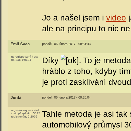
Jo a našel jsem i
video
j
ale na principu to nic n
Emil Švec
pondělí, 06. února 2017 - 08:51:43
neregistrovaný host
Díky
. To je metoda
84.246.166.34
hráblo z toho, kdyby tím
je proti zasklívání dvoud
Jenki
pondělí, 06. února 2017 - 09:28:04
registrovaný uživatel
Tahle metoda je asi tak 
číslo příspěvku:
5022
registrován:
5-2002
automobilový průmysl 30.