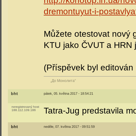
http://konotop.in.ua/nov
dremontuyut-i-postavlyat
Můžete otestovat nový g
KTU jako ČVUT a HRN j
(Příspěvek byl editová
„До Монолита“
bht
pátek, 05. května 2017 - 18:54:21
neregistrovaný host
Tatra-Jug predstavila 
188.112.109.186
bht
neděle, 07. května 2017 - 09:51:59