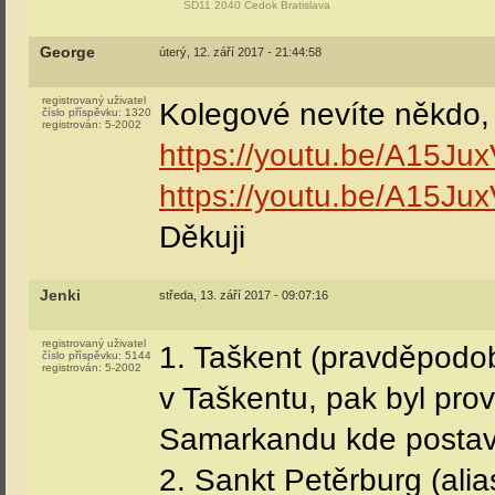
ŠD11 2040 Čedok Bratislava
George
úterý, 12. září 2017 - 21:44:58
registrovaný uživatel
Kolegové nevíte někdo, 
číslo příspěvku:
1320
registrován:
5-2002
https://youtu.be/A15J
https://youtu.be/A15J
Děkuji
Jenki
středa, 13. září 2017 - 09:07:16
registrovaný uživatel
1. Taškent (pravděpodob
číslo příspěvku:
5144
registrován:
5-2002
v Taškentu, pak byl pro
Samarkandu kde postavi
2. Sankt Petěrburg (alia