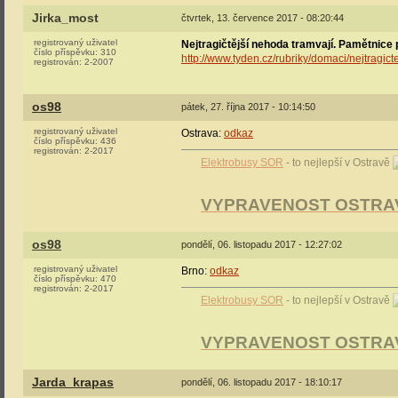
Jirka_most
čtvrtek, 13. července 2017 - 08:20:44
registrovaný uživatel
Nejtragičtější nehoda tramvají. Pamětnice 
číslo příspěvku:
310
http://www.tyden.cz/rubriky/domaci/nejtragi
registrován:
2-2007
os98
pátek, 27. října 2017 - 10:14:50
registrovaný uživatel
Ostrava:
odkaz
číslo příspěvku:
436
registrován:
2-2017
Elektrobusy SOR
- to nejlepší v Ostravě
VYPRAVENOST OSTRA
os98
pondělí, 06. listopadu 2017 - 12:27:02
registrovaný uživatel
Brno:
odkaz
číslo příspěvku:
470
registrován:
2-2017
Elektrobusy SOR
- to nejlepší v Ostravě
VYPRAVENOST OSTRA
Jarda_krapas
pondělí, 06. listopadu 2017 - 18:10:17