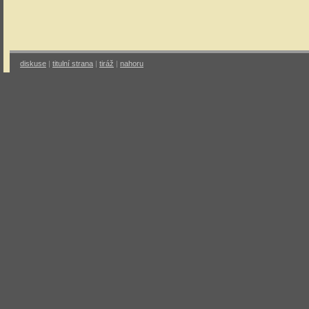
diskuse
|
titulní strana
|
tiráž
|
nahoru