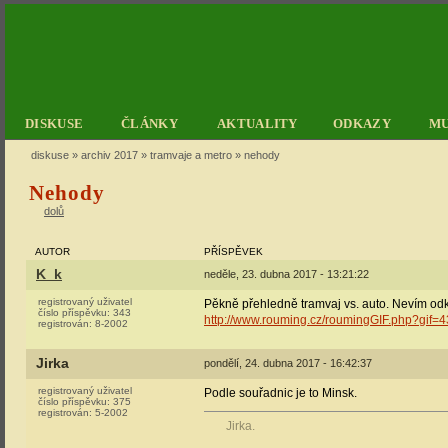
DISKUSE
ČLÁNKY
AKTUALITY
ODKAZY
M
diskuse
»
archiv 2017
»
tramvaje a metro
» nehody
Nehody
dolů
AUTOR
PŘÍSPĚVEK
K_k
neděle, 23. dubna 2017 - 13:21:22
registrovaný uživatel
Pěkně přehledně tramvaj vs. auto. Nevím odku
číslo příspěvku:
343
http://www.rouming.cz/roumingGIF.php?gif=
registrován:
8-2002
Jirka
pondělí, 24. dubna 2017 - 16:42:37
registrovaný uživatel
Podle souřadnic je to Minsk.
číslo příspěvku:
375
registrován:
5-2002
Jirka.