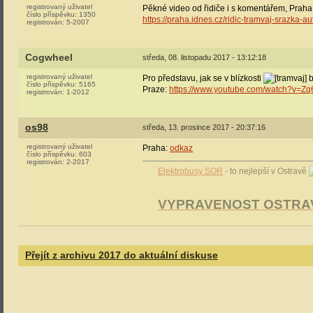
registrovaný uživatel
Pěkné video od řidiče i s komentářem, Praha -
číslo příspěvku:
1350
https://praha.idnes.cz/ridic-tramvaj-srazk
registrován:
5-2007
Cogwheel
středa, 08. listopadu 2017 - 13:12:18
registrovaný uživatel
Pro představu, jak se v blízkosti
b
číslo příspěvku:
5165
Praze:
https://www.youtube.com/watch?v=Z
registrován:
1-2012
os98
středa, 13. prosince 2017 - 20:37:16
registrovaný uživatel
Praha:
odkaz
číslo příspěvku:
603
registrován:
2-2017
Elektrobusy SOR
- to nejlepší v Ostravě
VYPRAVENOST OSTRA
Přejít z archivu 2017 do aktuální diskuse