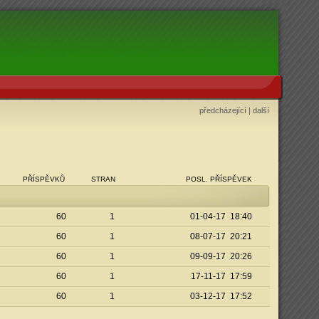
předcházející
|
další
PŘÍSPĚVKŮ
STRAN
POSL. PŘÍSPĚVEK
60
1
01-04-17 18:40
60
1
08-07-17 20:21
60
1
09-09-17 20:26
60
1
17-11-17 17:59
60
1
03-12-17 17:52