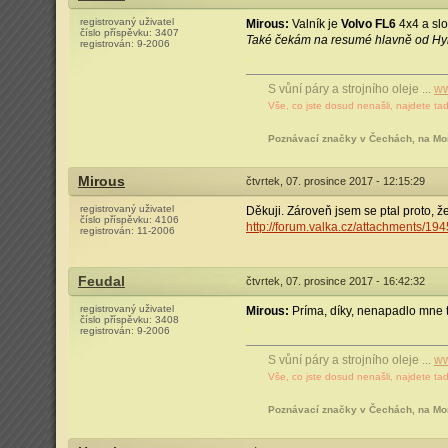
registrovaný uživatel
Mirous:
Valník je
Volvo FL6
4x4 a slo
číslo příspěvku:
3407
Také čekám na resumé hlavně od Hy
registrován:
9-2006
.
S vůní páry a strojního oleje ...
ww
Vše, co jste dosud nenašli, najdete tad
Poznávací značky v Čechách, na Mo
Mirous
čtvrtek, 07. prosince 2017 - 12:15:29
registrovaný uživatel
Děkuji. Zároveň jsem se ptal proto, že 
číslo příspěvku:
4106
http://forum.valka.cz/attachments/19
registrován:
11-2006
Feudal
čtvrtek, 07. prosince 2017 - 16:42:32
registrovaný uživatel
Mirous:
Príma, díky, nenapadlo mne 
číslo příspěvku:
3408
.
registrován:
9-2006
S vůní páry a strojního oleje ...
ww
Vše, co jste dosud nenašli, najdete tad
Poznávací značky v Čechách, na Mo