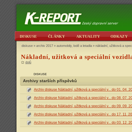
DISKUSE
ČLÁNKY
AKTUALITY
ODKAZY
diskuse
»
archiv 2017
»
automobily, lodě a letadla
» nákladní, užitková a speci
Nákladní, užitková a speciální vozidl
dolů
DISKUSE
Archivy starších příspěvků
Archiv diskuse Nákladní, užitková a speciální v... do 01. 04. 
Archiv diskuse Nákladní, užitková a speciální v... do 08. 07. 
Archiv diskuse Nákladní, užitková a speciální v... do 09. 09. 
Archiv diskuse Nákladní, užitková a speciální v... do 17. 11. 2
Archiv diskuse Nákladní, užitková a speciální v... do 03. 12. 