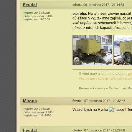
Feudal
středa, 06. prosince 2017 - 21:14:31
registrovaný uživatel
pipiroha:
Na ten jsem zrovne narazil 
číslo příspěvku:
3406
důležitou VPZ, tak mne zajímá, co j
registrován:
9-2006
také nepřineslo sebemenší informaci
někdo z místních kapacit přece jen
S vůní páry a strojního oleje ...
ww
Vše, co jste dosud nenašli, najdete tad
Poznávací značky v Čechách, na Mo
Mirous
čtvrtek, 07. prosince 2017 - 10:32:57
registrovaný uživatel
Vsázel bych na Hynka
. T
číslo příspěvku:
4105
registrován:
11-2006
Feudal
čtvrtek, 07. prosince 2017 - 11:29:08