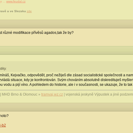
y ...
www.feudal.cz
ravě a ve Slezsku
zde
st různé modifikace přívěsů agados,tak že by?
iky.
ínáš, Kejvačko, odpovědět, proč nežiješ dle zásad socialistické společnosti a nam
 nezvládá situace, kdy je konfrontován. Svým chováním absolutně diskredituješ myšl
u vodu a pijí víno. A pohledem do historie, ale i v současnosti, se ukazuje, že to tak
| MHD Brno & Olomouc »
tramvaj.wz.cz
| vojenská jeskyně Výpustek a jiné podzem
ohoto?
3-b2