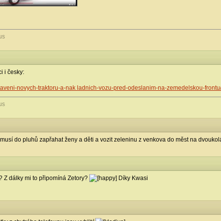
us
i i česky:
dstaveni-novych-traktoru-a-nak ladnich-vozu-pred-odeslanim-na-zemedelskou-frontu
us
emusí do pluhů zapřahat ženy a děti a vozit zeleninu z venkova do měst na dvoukolá
li? Z dálky mi to připomíná Zetory?
Díky Kwasi