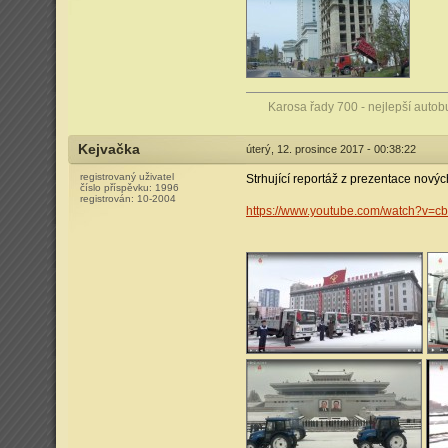
Karosa řady 700 - nejlepší autob
Kejvačka
úterý, 12. prosince 2017 - 00:38:22
registrovaný uživatel
Strhující reportáž z prezentace nový
číslo příspěvku:
1996
registrován:
10-2004
https://www.youtube.com/watch?v=c