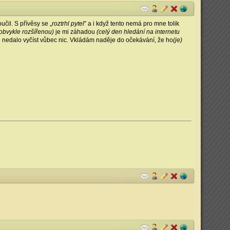
čil. S přívěsy se „
roztrhl pytel
” a i když tento nemá pro mne tolik
obvykle rozšířenou)
je mi záhadou
(celý den hledání na internetu
 se nedalo vyčíst vůbec nic. Vkládám naděje do očekávání, že ho
(je)