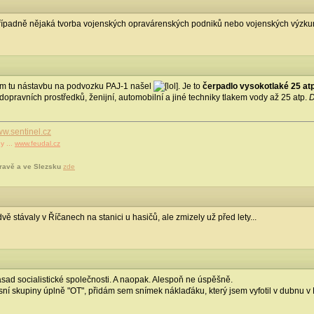
případně nějaká tvorba vojenských opravárenských podniků nebo vojenských výzku
sem tu nástavbu na podvozku PAJ-1 našel
. Je to
čerpadlo vysokotlaké 25 atp
 dopravních prostředků, ženijní, automobilní a jiné techniky tlakem vody až 25 atp.
D
w.sentinel.cz
y ...
www.feudal.cz
ravě a ve Slezsku
zde
ě stávaly v Říčanech na stanici u hasičů, ale zmizely už před lety...
zásad socialistické společnosti. A naopak. Alespoň ne úspěšně.
usní skupiny úplně "OT", přidám sem snímek náklaďáku, který jsem vyfotil v dubnu v