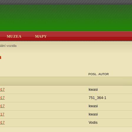
MUZEA
MAPY
ální vozidla
a
POSL. AUTOR
2017
kwasi
2017
751_364-1
2017
kwasi
017
kwasi
2017
Vodis