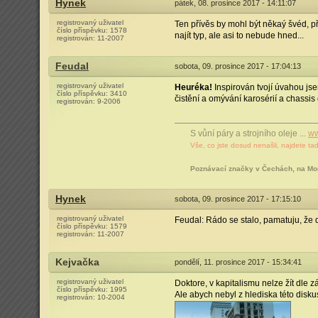
Hynek
pátek, 08. prosince 2017 - 14:11:07
registrovaný uživatel
Ten přívěs by mohl být někaý švéd, 
číslo příspěvku:
1578
najít typ, ale asi to nebude hned...
registrován:
11-2007
Feudal
sobota, 09. prosince 2017 - 17:04:13
registrovaný uživatel
Heuréka!
Inspirován tvojí úvahou j
číslo příspěvku:
3410
čistění a omývání karosérií a chassis
registrován:
9-2006
.
S vůní páry a strojního oleje ...
ww
Vše, co jste dosud nenašli, najdete tad
Poznávací značky v Čechách, na Mo
Hynek
sobota, 09. prosince 2017 - 17:15:10
registrovaný uživatel
Feudal: Rádo se stalo, pamatuju, že dv
číslo příspěvku:
1579
registrován:
11-2007
Kejvačka
pondělí, 11. prosince 2017 - 15:34:41
registrovaný uživatel
Doktore, v kapitalismu nelze žít dle 
číslo příspěvku:
1995
Ale abych nebyl z hlediska této disk
registrován:
10-2004