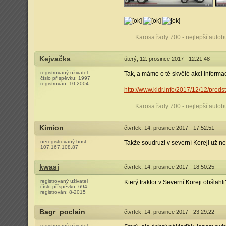
Karosa řady 700 - nejlepší autob
Kejvačka
úterý, 12. prosince 2017 - 12:21:48
registrovaný uživatel
Tak, a máme o té skvělé akci informac
číslo příspěvku:
1997
registrován:
10-2004
http://www.kldr.info/2017/12/12/pre
Karosa řady 700 - nejlepší autob
Kimion
čtvrtek, 14. prosince 2017 - 17:52:51
neregistrovaný host
Takže soudruzi v severní Koreji už n
107.167.108.87
kwasi
čtvrtek, 14. prosince 2017 - 18:50:25
registrovaný uživatel
Který traktor v Severní Koreji obšlah
číslo příspěvku:
694
registrován:
8-2015
Bagr_poclain
čtvrtek, 14. prosince 2017 - 23:29:22
registrovaný uživatel