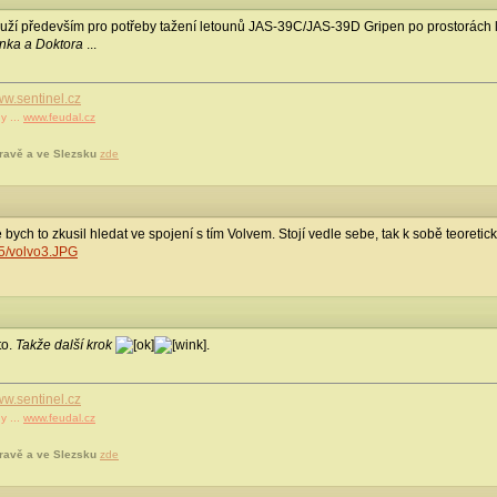
uží především pro potřeby tažení letounů JAS-39C/JAS-39D Gripen po prostorách le
nka a Doktora
...
w.sentinel.cz
y ...
www.feudal.cz
ravě a ve Slezsku
zde
bych to zkusil hledat ve spojení s tím Volvem. Stojí vedle sebe, tak k sobě teoreticky 
45/volvo3.JPG
to.
Takže další krok
.
w.sentinel.cz
y ...
www.feudal.cz
ravě a ve Slezsku
zde