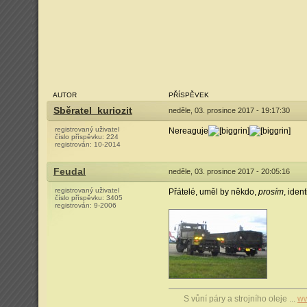
AUTOR
PŘÍSPĚVEK
Sběratel_kuriozit
neděle, 03. prosince 2017 - 19:17:30
registrovaný uživatel
Nereaguje
číslo příspěvku:
224
registrován:
10-2014
Feudal
neděle, 03. prosince 2017 - 20:05:16
registrovaný uživatel
Přátelé, uměl by někdo,
prosím
, iden
číslo příspěvku:
3405
registrován:
9-2006
S vůní páry a strojního oleje ...
ww