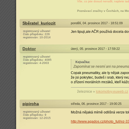
Vše, co jste dosud nenašli, najdete tad
Poznávací značky v Čechách, na Mo
Sběratel_kuriozit
pondělí, 04. prosince 2017 - 18:51:09
registrovaný uživatel
Jen tipuji,ale AČR používá docela do
číslo příspěvku:
226
registrován:
10-2014
Doktor
úterý, 05. prosince 2017 - 17:59:22
registrovaný uživatel
číslo příspěvku:
4085
Kejvačka
:
registrován:
4-2003
Zapomínat se nesmí ani na pneumat
Copak pneumatiky, ale ty nějak zapom
že jsi pokrytec, budeš i srab, který
o zřízení morálních mrzáků, kteří kážo
železnice »
lokomotivy.euweb.cz
pipiroha
středa, 06. prosince 2017 - 19:00:25
registrovaný uživatel
Možná nějaká mírně odlišná verze t
číslo příspěvku:
9
registrován:
12-2015
http://www.agados.cz/photo_full/vz-3