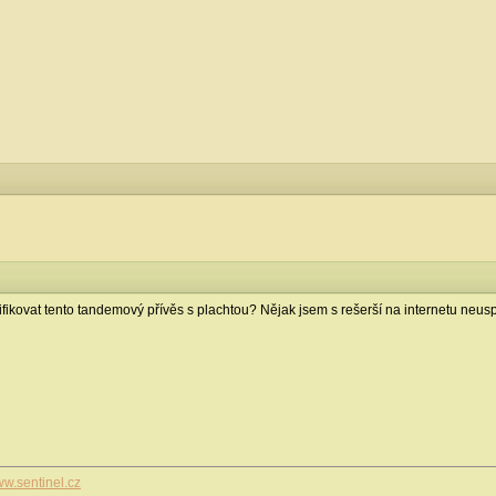
tifikovat tento tandemový přívěs s plachtou? Nějak jsem s rešerší na internetu neus
w.sentinel.cz