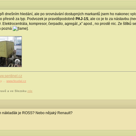
při dnešním hledání, ale po srovnávání dostupných markantů jsem ho nakonec vylou
e to přesně za typ. Podvozek je pravděpodobně
PAJ-1S
, ale co je to za nástavbu
(ne
)
. Elektrocentrála, kompresor, čerpadlo, agregát „x” apod., no prostě nic. Ze štítků
om pozná
.
w.sentinel.cz
y ...
www.feudal.cz
ravě a ve Slezsku
zde
en náklaďák je ROSS? Nebo nějaký Renault?