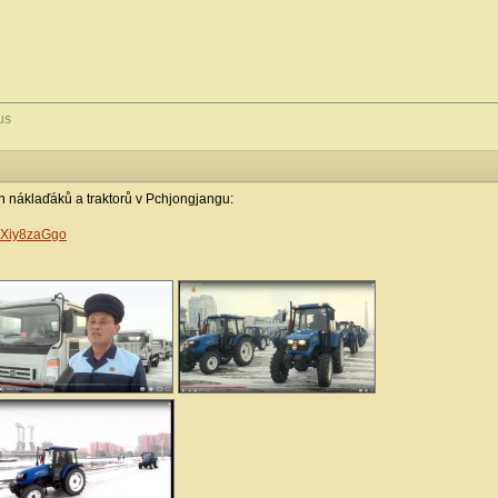
us
ch náklaďáků a traktorů v Pchjongjangu:
bXiy8zaGgo