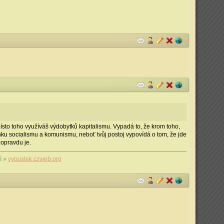
ísto toho využíváš výdobytků kapitalismu. Vypadá to, že krom toho,
enku socialismu a komunismu, neboť tvůj postoj vypovídá o tom, že jde
 opravdu je.
í »
vypustek.czweb.org