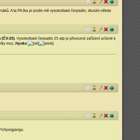
máků. A ta PAJka je podle mě vysokotlaké čerpadlo, zkusím někde
 (ČV-25)
. Vysokotlaké čerpadlo 25 atp je převozné zařízení určené k
íky moc,
Hynku
.
 Pchjongjangu.