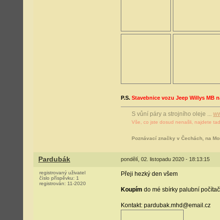
P.S.
Stavebnice vozu Jeep Willys MB na
S vůní páry a strojního oleje ...
ww
Vše, co jste dosud nenašli, najdete tad
Poznávací značky v Čechách, na Mo
Pardubák
pondělí, 02. listopadu 2020 - 18:13:15
registrovaný uživatel
Přeji hezký den všem
číslo příspěvku:
1
registrován:
11-2020
Koupím
do mé sbírky palubní počíta
Kontakt: pardubak.mhd@email.cz