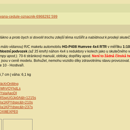
ltovana-cedule-oznacnik-6968292 599
lákno a proto bych si dovolil trochu zdejší téma rozšířit a nabídnout k prodeji skut
 málo vídanou)
R/C maketu automobilu
HG-P408 Humvee 4x4 RTR
v měřítku
1:10
hlostní podvozek
(až 35 km/h)
náhon 4x4 s reduktory v kolech jako u skutečného 
ampy apod.)
. 70-ti stránkový manuál, obtisky, doplňky apod.
Není to žádná čínská hr
, jsou v ceně modelu. Bohužel, nemohu vozidlo díky zdravotnímu stavu provozovat
 10 - Hostivaři.
6,7 cm | váha: 6,1 kg
FBIpXrOnMng
=kBWhVOYhdLs
9YsiaAaoDI
=EMSspUGJp0A&t=1215s
YUa1KPYdspc&t=210s
YUa1KPYdspc&t=237s
MDXIItEXPE0