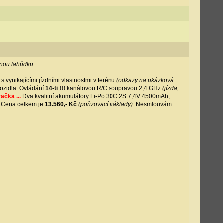
ečnou lahůdku:
s vynikajícími jízdními vlastnostmi v terénu
(odkazy na ukázková
vozidla. Ovládání
14-ti !!!
kanálovou R/C soupravou 2,4 GHz
(jízda,
ačka ...
Dva kvalitní akumulátory Li-Po 30C 2S 7,4V 4500mAh,
. Cena celkem je
13.560,- Kč
(pořizovací náklady)
. Nesmlouvám.