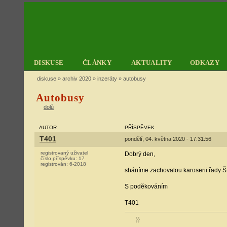
DISKUSE
ČLÁNKY
AKTUALITY
ODKAZY
diskuse
»
archiv 2020
»
inzeráty
» autobusy
Autobusy
dolů
AUTOR
PŘÍSPĚVEK
T401
pondělí, 04. května 2020 - 17:31:56
registrovaný uživatel
Dobrý den,
číslo příspěvku:
17
registrován:
6-2018
sháníme zachovalou karoserii řady Š 
S poděkováním
T401
}}