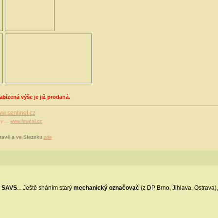
bízená výše je již prodaná.
w.sentinel.cz
y ...
www.feudal.cz
ravě a ve Slezsku
zde
č
SAVS
... Ještě sháním starý
mechanický označovač
(z DP Brno, Jihlava, Ostrava)