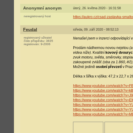
Anonymní anonym
úterý, 26. května 2020 - 16:31:58
neregistrovaný host
https://aukro.cz/csad-zastavka-sma
Feudal
středa, 09. září 2020 - 08:52:13
registrovaný uživatel
Nenašel jsem v inzerci odpovídající v
číslo příspěvku:
3835
registrován:
9-2006
Prodám nádhernou novou nejetou
(a
videa níže)
. Kvalitní
kovový dvouryc
zvuk motoru, světla, směrovky, stopl
zakoupené zvlášť
(oba za 1.860,-Kč)
Možné jedině
osobní převzetí
v Praze
Délka x šířka x výška: 47,2 x 22,7 x 2
https://www.youtube.com/watch?v=
https://www.youtube.com/watch?v
https://www.youtube.com/watch?v=J
https://www.youtube.com/watch?v
https://www.youtube.com/watch?v=
https://www.youtube.com/watch?v=
https://www.youtube.com/watch?v=