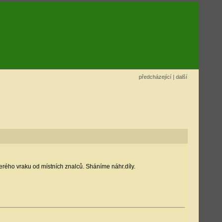
předcházející
|
další
erého vraku od místních znalců. Sháníme náhr.díly.