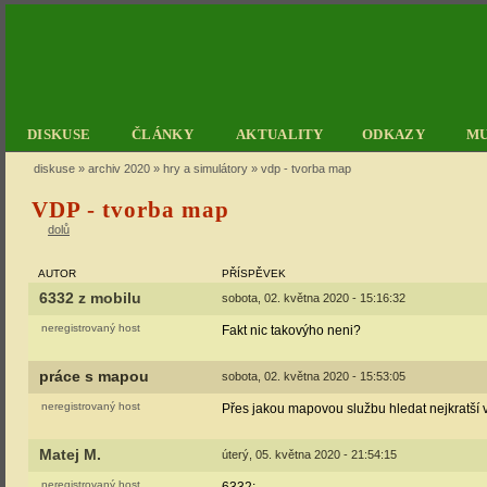
DISKUSE
ČLÁNKY
AKTUALITY
ODKAZY
M
diskuse
»
archiv 2020
»
hry a simulátory
» vdp - tvorba map
VDP - tvorba map
dolů
AUTOR
PŘÍSPĚVEK
6332 z mobilu
sobota, 02. května 2020 - 15:16:32
neregistrovaný host
Fakt nic takovýho neni?
práce s mapou
sobota, 02. května 2020 - 15:53:05
neregistrovaný host
Přes jakou mapovou službu hledat nejkratší 
Matej M.
úterý, 05. května 2020 - 21:54:15
neregistrovaný host