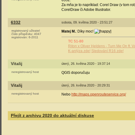
6332:
Za mňa je to napríklad: Corel Draw (v tom rob
CorelDraw či Adobe Illustrator.
6332
sobota, 09. května 2020 - 23:51:27
registrovaný uživatel
Matej M.
: Díky moc!
číslo příspěvku:
4047
registrován:
6-2011
TC 51-80
Riton x Oliver Heldens - Turn Me On ft. V
K-anlýza zde!
Sledování R16 zde!
Vitalij
úterý, 26. května 2020 - 19:37:14
neregistrovaný host
QGIS doporučuju
Vitalij
úterý, 26. května 2020 - 20:29:31
neregistrovaný host
Nebo
http://maps.openrouteservice.org/
Přejít z archivu 2020 do aktuální diskuse